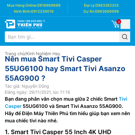
Mua Hàng Online:
0918969699
Đại Lý:
0983262323
Ninh Bình:
0912339019
Dự Án:
0983666996
0
Trang chủ
/
Kinh Nghiệm Hay
Nên mua Smart Tivi Casper
55UG6100 hay Smart Tivi Asanzo
55AG900 ?
Tác giả: Nguyễn Dũng
Đăng ngày: 29/11/2021, lúc 11:16
Bạn đang phân vân chọn mua giữa 2 chiếc Smart
Tivi
Casper
55UG6100 và Smart Tivi Asanzo 55AG900.
Hãy để Điện Máy Thiên Phú tìm hiểu giúp bạn xem nên
mua chiếc tivi nào nhé.
1. Smart Tivi Casper 55 Inch 4K UHD