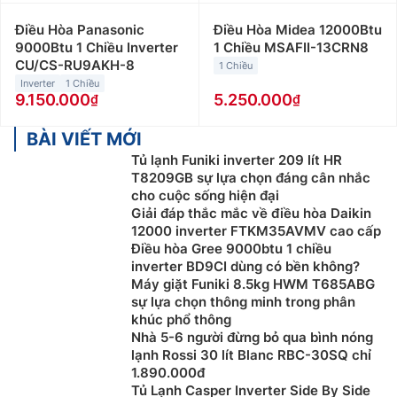
Điều Hòa Panasonic
Điều Hòa Midea 12000Btu
9000Btu 1 Chiều Inverter
1 Chiều MSAFII-13CRN8
CU/CS-RU9AKH-8
1 Chiều
Inverter
1 Chiều
9.150.000
5.250.000
BÀI VIẾT MỚI
Tủ lạnh Funiki inverter 209 lít HR
T8209GB sự lựa chọn đáng cân nhắc
cho cuộc sống hiện đại
Giải đáp thắc mắc về điều hòa Daikin
12000 inverter FTKM35AVMV cao cấp
Điều hòa Gree 9000btu 1 chiều
inverter BD9CI dùng có bền không?
Máy giặt Funiki 8.5kg HWM T685ABG
sự lựa chọn thông minh trong phân
khúc phổ thông
Nhà 5-6 người đừng bỏ qua bình nóng
lạnh Rossi 30 lít Blanc RBC-30SQ chỉ
1.890.000đ
Tủ Lạnh Casper Inverter Side By Side