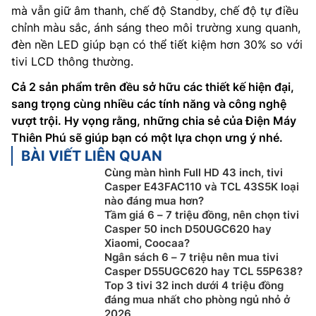
mà vẫn giữ âm thanh, chế độ Standby, chế độ tự điều
chỉnh màu sắc, ánh sáng theo môi trường xung quanh,
đèn nền LED giúp bạn có thể tiết kiệm hơn 30% so với
tivi LCD thông thường.
Cả 2 sản phẩm trên đều sở hữu các thiết kế hiện đại,
sang trọng cùng nhiều các tính năng và công nghệ
vượt trội. Hy vọng rằng, những chia sẻ của Điện Máy
Thiên Phú sẽ giúp bạn có một lựa chọn ưng ý nhé.
BÀI VIẾT LIÊN QUAN
Cùng màn hình Full HD 43 inch, tivi
Casper E43FAC110 và TCL 43S5K loại
nào đáng mua hơn?
Tầm giá 6 – 7 triệu đồng, nên chọn tivi
Casper 50 inch D50UGC620 hay
Xiaomi, Coocaa?
Ngân sách 6 – 7 triệu nên mua tivi
Casper D55UGC620 hay TCL 55P638?
Top 3 tivi 32 inch dưới 4 triệu đồng
đáng mua nhất cho phòng ngủ nhỏ ở
2026