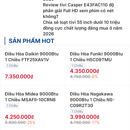
Review tivi Casper E43FAC110 độ
phân giải Full HD xem phim có nét
không?
Chia sẻ loạt tivi 55 inch dưới 10 triệu
đồng cực chất lượng đáng mua ở năm
2026
SẢN PHẨM HOT
Điều Hòa Daikin 9000Btu
Điều Hòa Funiki 9000Btu
1 Chiều FTF25XAV1V
1 Chiều HSC09TMU
1 Chiều
1 Chiều
4.350.000
7.350.000
4.750.000
-8%
Điều Hòa Midea 9000Btu
Điều Hòa Nagakawa
1 Chiều MSAFII-10CRN8
9000Btu 1 Chiều NS-
C09R2T30
1 Chiều
1 Chiều
4.250.000
3.990.000
5.690.000
-25%
4.790.000
-17%