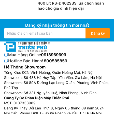
460 Lít RS-D462SBS lựa chọn hoàn
hảo cho gia đình hiện đại
Đăng ký nhận thông tin mới nhất
Đăng ký
Mua Hàng Online:
0918969699
Hotline Bảo Hành:
1800585859
Hệ Thống Showroom
Tổng Kho: KCN Vĩnh Hoàng, Quận Hoàng Mai, Hà Nội
Showroom: Số 488 Hà Huy Tập, Yên Viên, Gia Lâm, Hà Nội
Showroom: Số 89A Đường Lạc Long Quân, Phường Vĩnh Phúc,
Phú Thọ
Showroom: Số 331 Nguyễn Huệ, Ninh Phong, Ninh Bình
Công Ty Cổ Phần Điện Máy Thiên Phú
MST: 0107333989
Đăng Ký Thay Đổi Lần Thứ: 8, Ngày 05 tháng 09 năm 2024
Nơi Cấp: Phòng DKKD - Sở Kế Hoạch và Đầu Tư TP Hà Nội