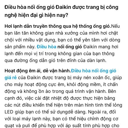
Điều hòa nối ống gió Đaikin được trang bị công
nghệ hiện đại gì hiện nay?
Hơi lạnh dẫn truyền thông qua hệ thống ống gió.
Nếu
bạn lăn tăn không gian nhà xưởng của mình hơi chật
chội với nhiều vật dụng, bạn có thể yên tâm với dòng
sản phẩm này.
Điều hòa
nối ống gió
Đaikin mang hơi
lạnh đến mọi vị trí trong không gian của bạn thông
qua đường ống dẫn gió trên đỉnh của dàn lạnh.
Hoạt động êm ái, dễ vận hành.
Điều hòa nối ống gió
giá rẻ
của Đaikin được trang bị máy nén xoắn ốc, giúp
cho máy hoạt động cực êm, khỏi động mềm, ít chấn
động và không ồn ào trong quá trình vận hành. Bên
cạnh đó, việc cài đặt nhiệt độ được thực hiện bằng
các nút điều khiển thể hiện trên màn hình tinh thể lỏng
LED giúp bạn có thể sử dụngdễ dàng. Ngoài ra, đối
với loại máy lạnh này, bạn có thể hiệu chỉnh động cơ
quạt và puli để phù hợp với áp suất tính phù hợp cho