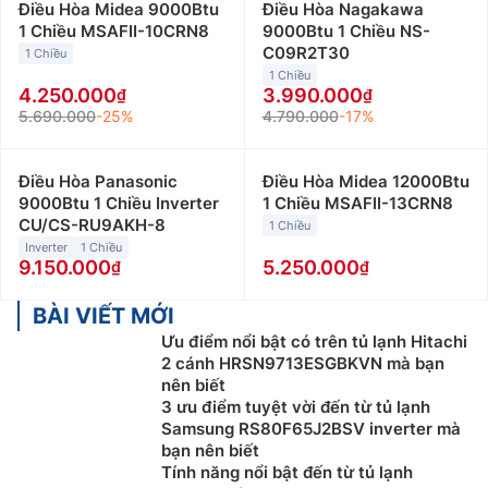
Điều Hòa Midea 9000Btu
Điều Hòa Nagakawa
1 Chiều MSAFII-10CRN8
9000Btu 1 Chiều NS-
C09R2T30
1 Chiều
1 Chiều
4.250.000
3.990.000
5.690.000
-25%
4.790.000
-17%
Điều Hòa Panasonic
Điều Hòa Midea 12000Btu
9000Btu 1 Chiều Inverter
1 Chiều MSAFII-13CRN8
CU/CS-RU9AKH-8
1 Chiều
Inverter
1 Chiều
9.150.000
5.250.000
BÀI VIẾT MỚI
Ưu điểm nổi bật có trên tủ lạnh Hitachi
2 cánh HRSN9713ESGBKVN mà bạn
nên biết
3 ưu điểm tuyệt vời đến từ tủ lạnh
Samsung RS80F65J2BSV inverter mà
bạn nên biết
Tính năng nổi bật đến từ tủ lạnh