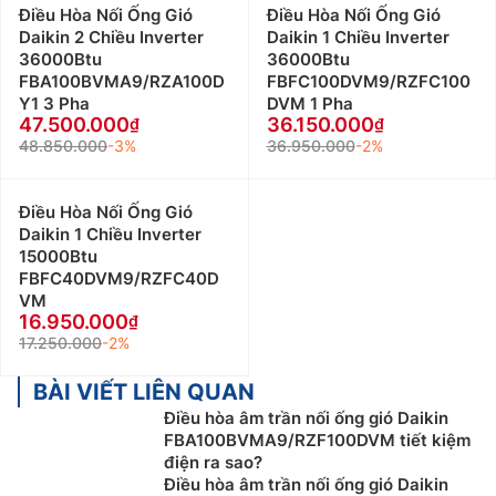
Điều Hòa Nối Ống Gió
Điều Hòa Nối Ống Gió
Daikin 2 Chiều Inverter
Daikin 1 Chiều Inverter
36000Btu
36000Btu
FBA100BVMA9/RZA100D
FBFC100DVM9/RZFC100
Y1 3 Pha
DVM 1 Pha
47.500.000
36.150.000
48.850.000
-3%
36.950.000
-2%
Điều Hòa Nối Ống Gió
Daikin 1 Chiều Inverter
15000Btu
FBFC40DVM9/RZFC40D
VM
16.950.000
17.250.000
-2%
BÀI VIẾT LIÊN QUAN
Điều hòa âm trần nối ống gió Daikin
FBA100BVMA9/RZF100DVM tiết kiệm
điện ra sao?
Điều hòa âm trần nối ống gió Daikin