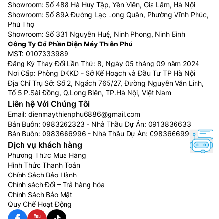
Showroom: Số 488 Hà Huy Tập, Yên Viên, Gia Lâm, Hà Nội
Showroom: Số 89A Đường Lạc Long Quân, Phường Vĩnh Phúc,
Phú Thọ
Showroom: Số 331 Nguyễn Huệ, Ninh Phong, Ninh Bình
Công Ty Cổ Phần Điện Máy Thiên Phú
MST: 0107333989
Đăng Ký Thay Đổi Lần Thứ: 8, Ngày 05 tháng 09 năm 2024
Nơi Cấp: Phòng DKKD - Sở Kế Hoạch và Đầu Tư TP Hà Nội
Địa Chỉ Trụ Sở: Số 2, Ngách 765/27, Đường Nguyễn Văn Linh,
Tổ 5 P.Sài Đồng, Q.Long Biên, TP.Hà Nội, Việt Nam
Liên hệ Với Chúng Tôi
Email:
dienmaythienphu6886@gmail.com
Bán Buôn:
0983262323
- Nhà Thầu Dự Án:
0913836633
Bán Buôn:
0983666996
- Nhà Thầu Dự Án:
0983666996
Dịch vụ khách hàng
Phương Thức Mua Hàng
Hình Thức Thanh Toán
Chính Sách Bảo Hành
Chính sách Đổi – Trả hàng hóa
Chính Sách Bảo Mật
Quy Chế Hoạt Động