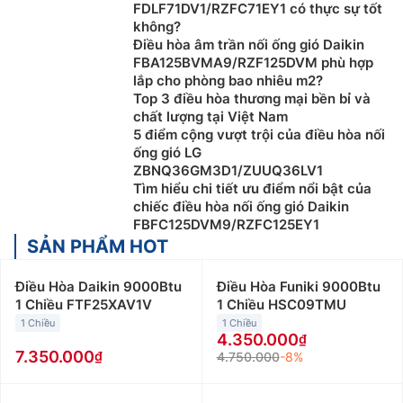
FDLF71DV1/RZFC71EY1 có thực sự tốt
không?
Điều hòa âm trần nối ống gió Daikin
FBA125BVMA9/RZF125DVM phù hợp
lắp cho phòng bao nhiêu m2?
Top 3 điều hòa thương mại bền bỉ và
chất lượng tại Việt Nam
5 điểm cộng vượt trội của điều hòa nối
ống gió LG
ZBNQ36GM3D1/ZUUQ36LV1
Tìm hiểu chi tiết ưu điểm nổi bật của
chiếc điều hòa nối ống gió Daikin
FBFC125DVM9/RZFC125EY1
SẢN PHẨM HOT
Điều Hòa Daikin 9000Btu
Điều Hòa Funiki 9000Btu
1 Chiều FTF25XAV1V
1 Chiều HSC09TMU
1 Chiều
1 Chiều
4.350.000
7.350.000
4.750.000
-8%