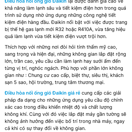
Điều hòa nối ống gió Đaikin
lại được đánh giá cao về
khả năng làm lạnh sâu và tiết kiệm điện hơn trong quá
trình sử dụng nhờ ứng dụng những công nghệ tiết
kiệm điện hàng đầu. Đaikin nổi bật với việc được trang
bị thế hệ gas lạnh mới R32 hoặc R410A, vừa tăng hiệu
quả làm lạnh vừa tiết kiệm điện vượt trội hơn.
Thích hợp với những nơi đòi hỏi tính thẩm mỹ cao,
sang trọng và hiện đại, những không gian lắp đặt rộng
lớn, trần cao, yêu cầu cần làm lạnh hay sưởi ấm đến
từng vị trí, nghóc ngách. Phù hợp với phần lớn không
gian như : Chung cư cao cấp, biệt thự, siêu thị, khách
sạn 5 sao, hội trường, trung tâm thương mại.
Điều hòa nối ống gió Đaikin giá rẻ
cung cấp các giải
pháp đa dạng cho những ứng dụng yêu cầu độ chính
xác cao trong điều khiển nhiệt độ và chất lượng
không khí. Cùng với đó việc lắp đặt máy gần tường sẽ
không ảnh hưởng đến việc bố trí trong nhà máy, ngay
cả khi có sự thay đổi về không gian.