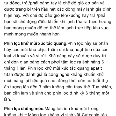
tự động, trái/phải bằng tay là chế độ gió cơ bản và
được trang bị trên hầu hết các dòng máy lạnh gia đình
hiện nay. Với chế độ đảo gió lên/xuống hay trái/phải,
bạn sẽ chủ động điều khiển khí lạnh tỏa ra theo hướng
bạn mong muốn để có thể làm lạnh trực tiếp khu vực
mình mong muốn nhanh hơn.
Phin lọc khử mùi xúc tác quang.
Phin lọc này sẽ phân
hủy các mùi khó chịu, thậm chí khử hoạt tính của các
loại vi khuẩn và vi rút. Khả năng này sẽ được duy trì
chỉ đơn giản bằng cách phơi tấm lọc ra ánh nắng 6
tháng 1 lần. Phin lọc khử mùi xúc tác quang apatit
titan được đánh giá là công nghệ kháng khuẩn khử
mùi mang lại hiệu quả cao, đồng thời còn có tuổi thọ
ấn tượng lên đến 3 năm không cần thay thế. Tuy nhiên,
bạn cần làm vệ sinh cho phin lọc định kỳ 6 tháng một
lần.
Phin lọc chống mốc.
Màng lọc ion khử mùi trong
không khí – Màng lọc kháng vi sinh vật Catechin táo