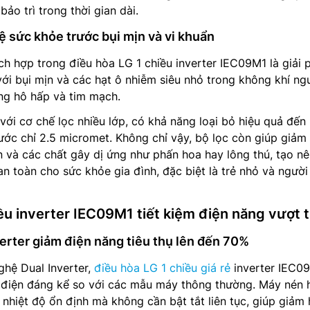
bảo trì trong thời gian dài.
ệ sức khỏe trước bụi mịn và vi khuẩn
ch hợp trong điều hòa LG 1 chiều inverter IEC09M1 là giải 
ới bụi mịn và các hạt ô nhiễm siêu nhỏ trong không khí ng
ng hô hấp và tim mạch.
với cơ chế lọc nhiều lớp, có khả năng loại bỏ hiệu quả đế
hước chỉ 2.5 micromet. Không chỉ vậy, bộ lọc còn giúp giảm 
ẩn và các chất gây dị ứng như phấn hoa hay lông thú, tạo n
n toàn cho sức khỏe gia đình, đặc biệt là trẻ nhỏ và người
ều inverter IEC09M1 tiết kiệm điện năng vượt t
erter giảm điện năng tiêu thụ lên đến 70%
hệ Dual Inverter,
điều hòa LG 1 chiều giá rẻ
inverter IEC0
m điện đáng kể so với các mẫu máy thông thường. Máy nén 
ì nhiệt độ ổn định mà không cần bật tắt liên tục, giúp giảm