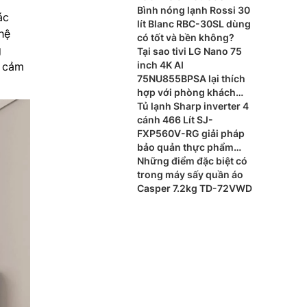
Bình nóng lạnh Rossi 30
ác
lít Blanc RBC-30SL dùng
hệ
có tốt và bền không?
g
Tại sao tivi LG Nano 75
inch 4K AI
i cảm
75NU855BPSA lại thích
hợp với phòng khách
lớn?
Tủ lạnh Sharp inverter 4
cánh 466 Lít SJ-
FXP560V-RG giải pháp
bảo quản thực phẩm
hiện đại cho gia đình
Những điểm đặc biệt có
trong máy sấy quần áo
Casper 7.2kg TD-72VWD