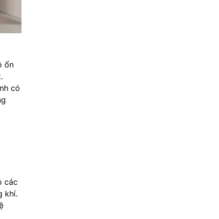
ộ ổn
.
ình có
ng
ỏ các
 khí.
ệ