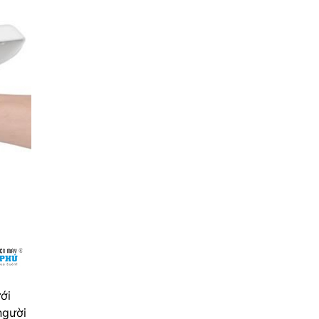
ới
người