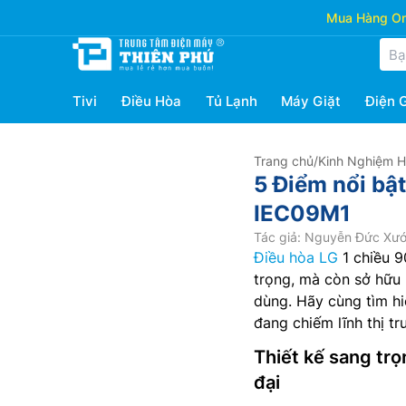
Mua Hàng Onl
Tivi
Điều Hòa
Tủ Lạnh
Máy Giặt
Điện 
Trang chủ
/
Kinh Nghiệm 
5 Điểm nổi bậ
IEC09M1
Tác giả: Nguyễn Đức Xư
Điều hòa LG
1 chiều 9
trọng, mà còn sở hữu 
dùng. Hãy cùng tìm hi
đang chiếm lĩnh thị t
Thiết kế sang trọ
đại