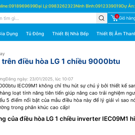
ine:
0918969699
Đại Lý:
0983262323
Ninh Bình:
0912339019
Dự Án:
0
Giỏ hàn
Gia Dụng
Tủ Đông
Thiết Bị Nhà Bếp
Thiết Bị Âm Than
Hay
t trên điều hòa LG 1 chiều 9000btu
ớng
Đăng ngày: 23/01/2025, lúc 10:07
000btu IEC09M1 không chỉ thu hút sự chú ý bởi thiết kế sa
hàng loạt tính năng tiên tiến giúp nâng cao trải nghiệm ngư
ểu 5 điểm nổi bật của mẫu điều hòa này để lý giải vì sao n
rường trong phân khúc cao cấp!
ng của điều hòa LG 1 chiều inverter IEC09M1 h