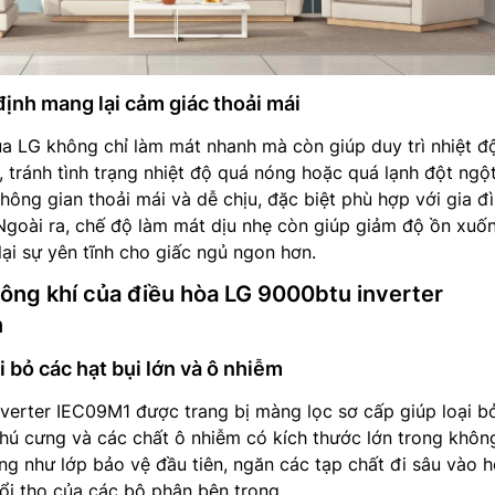
 định mang lại cảm giác thoải mái
a LG không chỉ làm mát nhanh mà còn giúp duy trì nhiệt đ
, tránh tình trạng nhiệt độ quá nóng hoặc quá lạnh đột ngột
không gian thoải mái và dễ chịu, đặc biệt phù hợp với gia đ
 Ngoài ra, chế độ làm mát dịu nhẹ còn giúp giảm độ ồn xuố
ại sự yên tĩnh cho giấc ngủ ngon hơn.
ông khí của điều hòa LG 9000btu inverter
n
i bỏ các hạt bụi lớn và ô nhiễm
verter IEC09M1 được trang bị màng lọc sơ cấp giúp loại b
 thú cưng và các chất ô nhiễm có kích thước lớn trong không
g như lớp bảo vệ đầu tiên, ngăn các tạp chất đi sâu vào h
uổi thọ của các bộ phận bên trong.