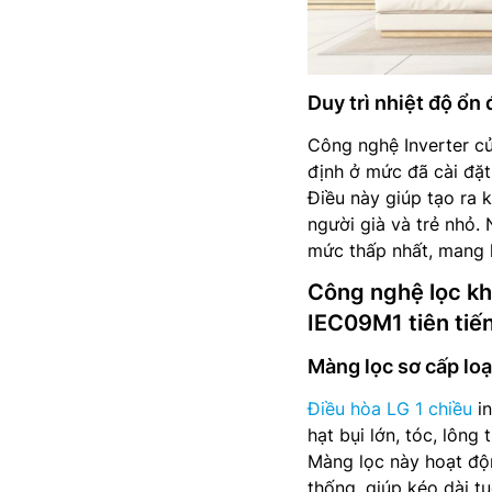
Duy trì nhiệt độ ổn
Công nghệ Inverter củ
định ở mức đã cài đặt
Điều này giúp tạo ra 
người già và trẻ nhỏ.
mức thấp nhất, mang l
Công nghệ lọc kh
IEC09M1 tiên tiế
Màng lọc sơ cấp loạ
Điều hòa LG 1 chiều
in
hạt bụi lớn, tóc, lông
Màng lọc này hoạt độn
thống, giúp kéo dài t