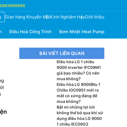
0983666996
Gian hàng Khuyến Mãi
Kinh Nghiệm Hay
Giới thiệu
g
h
Điều Hoà Công Trình
Bơm Nhiệt Heat Pump
BÀI VIẾT LIÊN QUAN
Điều hòa LG 1 chiều
9000 inverter IFC09M1
giá bao nhiêu? Có nên
mua không?
ng
Điều hòa LG 9000Btu 1
ời
Chiều IOC09S1 mới ra
ó
mắt có xứng đáng để
mua không?
Bật mí những lợi ích
iện
không thể bỏ qua khi sử
dụng điều hòa LG 9000
1 chiều IEC09G2