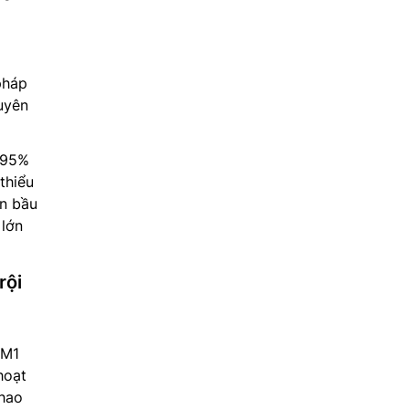
pháp
uyên
n 95%
thiểu
ên bầu
 lớn
rội
9M1
hoạt
 hao