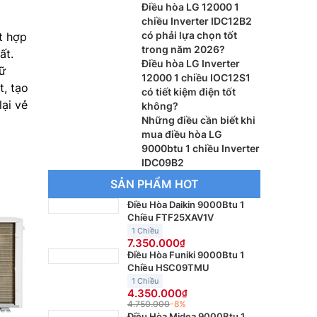
Điều hòa LG 12000 1
chiều Inverter IDC12B2
có phải lựa chọn tốt
t hợp
trong năm 2026?
ất.
Điều hòa LG Inverter
iữ
12000 1 chiều IOC12S1
t, tạo
có tiết kiệm điện tốt
lại vẻ
không?
Những điều cần biết khi
mua điều hòa LG
9000btu 1 chiều Inverter
IDC09B2
SẢN PHẨM HOT
Điều Hòa Daikin 9000Btu 1
Chiều FTF25XAV1V
1 Chiều
7.350.000
Điều Hòa Funiki 9000Btu 1
Chiều HSC09TMU
1 Chiều
4.350.000
4.750.000
-8%
Điều Hòa Midea 9000Btu 1