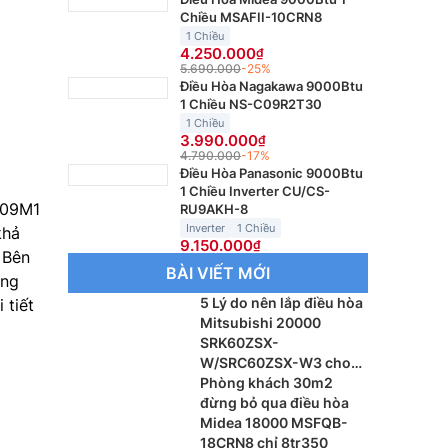
Chiều MSAFII-10CRN8
1 Chiều
4.250.000
5.690.000
-25%
Điều Hòa Nagakawa 9000Btu
1 Chiều NS-C09R2T30
1 Chiều
3.990.000
4.790.000
-17%
Điều Hòa Panasonic 9000Btu
1 Chiều Inverter CU/CS-
09M1
RU9AKH-8
Inverter
1 Chiều
khả
9.150.000
 Bên
BÀI VIẾT MỚI
ăng
5 Lý do nên lắp điều hòa
 tiết
Mitsubishi 20000
SRK60ZSX-
W/SRC60ZSX-W3 cho
phòng khách
Phòng khách 30m2
đừng bỏ qua điều hòa
Midea 18000 MSFQB-
18CRN8 chỉ 8tr350