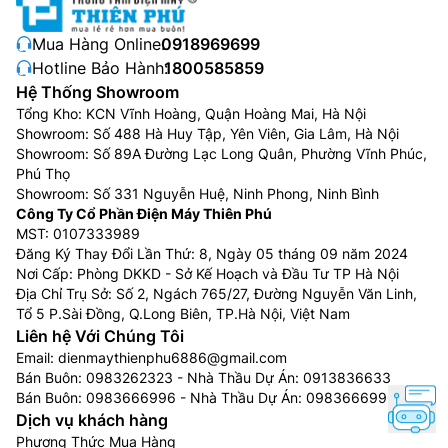
dụng cho các buổi cắm trại,… thì nên sử dụng bếp
từ đơn.
Mua Hàng Online:
0918969699
Đối với các gia đình có từ 2 cho đến 5 thành viên,
Hotline Bảo Hành:
1800585859
nên lựa chọn bếp từ đôi để dễ dàng đun nấu được
Hệ Thống Showroom
Tổng Kho: KCN Vĩnh Hoàng, Quận Hoàng Mai, Hà Nội
nhiều món ăn.
Showroom: Số 488 Hà Huy Tập, Yên Viên, Gia Lâm, Hà Nội
Đối với các gia đình có trên 5 người, nên lựa chọn
Showroom: Số 89A Đường Lạc Long Quân, Phường Vĩnh Phúc,
các sản phẩm có 3 vùng nấu.
Phú Thọ
Đối với gia đình đông người, sử dụng cho tiệc cỗ
Showroom: Số 331 Nguyễn Huệ, Ninh Phong, Ninh Bình
bàn hay các gian bếp kinh doanh thì nên lựa chọn
Công Ty Cổ Phần Điện Máy Thiên Phú
MST: 0107333989
bếp từ có từ 3 vùng nấu trở lên.
Đăng Ký Thay Đổi Lần Thứ: 8, Ngày 05 tháng 09 năm 2024
Công suất bếp
Nơi Cấp: Phòng DKKD - Sở Kế Hoạch và Đầu Tư TP Hà Nội
Địa Chỉ Trụ Sở: Số 2, Ngách 765/27, Đường Nguyễn Văn Linh,
Công suất bếp cũng là một tiêu chí bạn cần để ý khi
Tổ 5 P.Sài Đồng, Q.Long Biên, TP.Hà Nội, Việt Nam
chọn
mua bếp từ
. Dòng bếp có công suất càng lớn thì
Liên hệ Với Chúng Tôi
khả năng gia nhiệt làm chín thực phẩm càng nhanh,
Email:
dienmaythienphu6886@gmail.com
Bán Buôn:
0983262323
- Nhà Thầu Dự Án:
0913836633
bạn có thể lựa chọn các loại bếp có công suất từ 1500
Bán Buôn:
0983666996
- Nhà Thầu Dự Án:
0983666996
– 4000W là phù hợp nhất.
Dịch vụ khách hàng
Phương Thức Mua Hàng
Chất lượng mặt kính