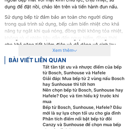
dụng để đặt nồi, chảo lên trên và tiến hành đun nấu.
Sử dụng bếp từ đảm bảo an toàn cho người dùng
trong quá trình sử dụng, bếp cảm biến nhiệt cho khả
năng tự ngắt khi quá nóng, đồng thời không tỏa nhiệt,
không rò rỉ nhiên liệu dẫn đến nguy hiểm, đồng thời
cho khả năng tiết kiệm điện và dễ dàng vệ sinh lau
Xem thêm
chùi sau khi sử dụng.
BÀI VIẾT LIÊN QUAN
Trên thị trường hiện nay có các loại bếp từ
Tất tần tật ưu và nhược điểm của bếp
thông dụng như:
từ Bosch, Sunhouse và Hafele
Giải đáp: Mua bếp từ 2 vùng nấu Bosch
Bếp từ đơn
:
Bếp từ đơn là dòng bếp đơn giản chỉ sử
hay Sunhouse thì tốt hơn
dụng một vùng duy nhất để đun nấu, công suất sử
Nên chọn bếp từ Bosch, Sunhouse hay
dụng thông thường là 1800 – 2100W. Đây là loại bếp
Hafele? Đọc và tìm hiểu kỹ trước khi
mua
có thể dễ dàng di chuyển, không đặt âm xuống bàn
Bếp từ Bosch, Sunhouse, Hafele? Đâu
bếp. Vì vậy, dòng bếp này thường có giá thành rẻ, chỉ
mới là sự lựa chọn tối ưu cho gia đình
từ vài trăm đến dưới 3 triệu đồng.
Phân tích điểm nổi bật bếp từ đôi
Canzy và Sunhouse để chọn mua bếp
Bếp từ đôi
:
Bếp từ đôi là dòng bếp có thể sử dụng 2