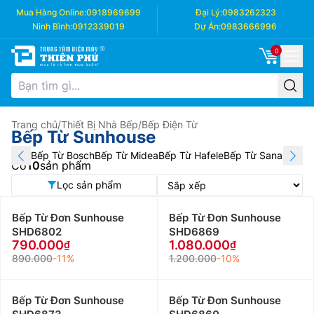
Mua Hàng Online:
0918969699
Đại Lý:
0983262323
Ninh Bình:
0912339019
Dự Án:
0983666996
0
Trang chủ
/
Thiết Bị Nhà Bếp
/
Bếp Điện Từ
Bếp Từ Sunhouse
Bếp Từ Bosch
Bếp Từ Midea
Bếp Từ Hafele
Bếp Từ Sanaky
Bếp
Có
10
sản phẩm
Lọc sản phẩm
Bếp Từ Đơn Sunhouse
Bếp Từ Đơn Sunhouse
SHD6802
SHD6869
790.000
1.080.000
890.000
-11%
1.200.000
-10%
Bếp Từ Đơn Sunhouse
Bếp Từ Đơn Sunhouse