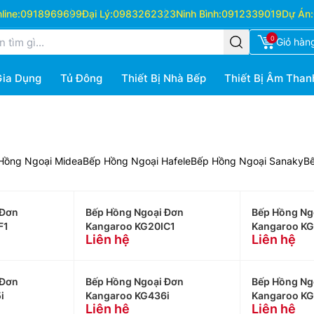
ine:
0918969699
Đại Lý:
0983262323
Ninh Bình:
0912339019
Dự Án:
0
Giỏ hàn
Gia Dụng
Tủ Đông
Thiết Bị Nhà Bếp
Thiết Bị Âm Than
Hồng Ngoại Midea
Bếp Hồng Ngoại Hafele
Bếp Hồng Ngoại Sanaky
B
 Đơn
Bếp Hồng Ngoại Đơn
Bếp Hồng Ng
F1
Kangaroo KG20IC1
Kangaroo KG
Liên hệ
Liên hệ
 Đơn
Bếp Hồng Ngoại Đơn
Bếp Hồng Ng
i
Kangaroo KG436i
Kangaroo KG
Liên hệ
Liên hệ