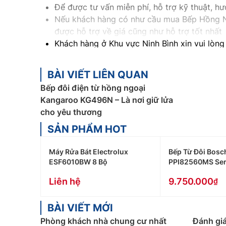
Để được tư vấn miễn phí, hỗ trợ kỹ thuật, 
Nếu khách hàng có như cầu mua Bếp Hồng Ng
được hỗ trợ về giá cũng như hỗ trợ tốt nhất
Khách hàng ở Khu vực Ninh Bình xin vui lòng
Khách hàng ở Khu vực Vĩnh Phúc xin vui lòn
Khách hàng ở Khu vực Lạng Sơn xin vui lòng
BÀI VIẾT LIÊN QUAN
Khách hàng ở Khu vực Hòa Bình xin vui lòng
Bếp đôi điện từ hồng ngoại
Khách hàng ở Khu vực Thanh Hóa xin vui lò
Kangaroo KG496N – Là nơi giữ lửa
Khách hàng ở Khu vực Bắc Giang xin vui lòn
cho yêu thương
SẢN PHẨM HOT
Máy Rửa Bát Electrolux
Bếp Từ Đôi Bosc
ESF6010BW 8 Bộ
PPI82560MS Ser
Liên hệ
9.750.000
BÀI VIẾT MỚI
Phòng khách nhà chung cư nhất
Đánh giá