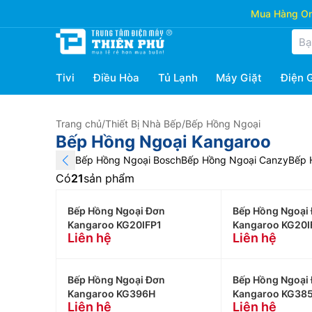
Mua Hàng Onl
Tivi
Điều Hòa
Tủ Lạnh
Máy Giặt
Điện 
Trang chủ
/
Thiết Bị Nhà Bếp
/
Bếp Hồng Ngoại
Bếp Hồng Ngoại Kangaroo
Bếp Hồng Ngoại Bosch
Bếp Hồng Ngoại Canzy
Bếp 
Có
21
sản phẩm
Bếp Hồng Ngoại Đơn
Bếp Hồng Ngoại
Kangaroo KG20IFP1
Kangaroo KG20I
Liên hệ
Liên hệ
Bếp Hồng Ngoại Đơn
Bếp Hồng Ngoại
Kangaroo KG396H
Kangaroo KG385
Liên hệ
Liên hệ