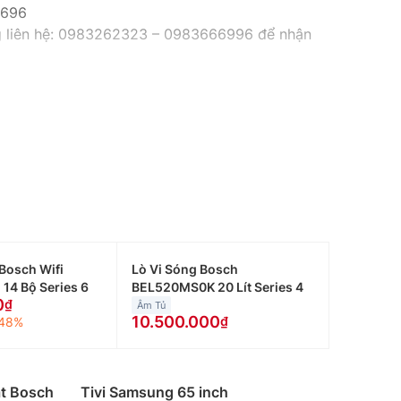
9696
ng liên hệ: 0983262323 – 0983666996 để nhận
Bosch Wifi
Lò Vi Sóng Bosch
14 Bộ Series 6
BEL520MS0K 20 Lít Series 4
0
Âm Tủ
10.500.000
48%
át Bosch
Tivi Samsung 65 inch