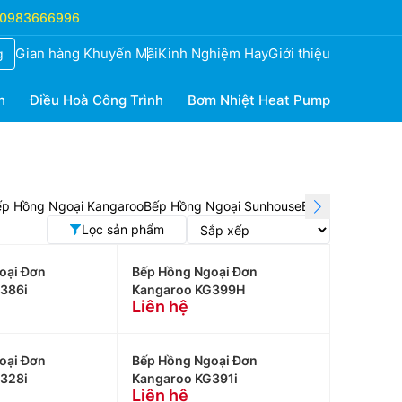
0983666996
Gian hàng Khuyến Mãi
Kinh Nghiệm Hay
Giới thiệu
g
h
Điều Hoà Công Trình
Bơm Nhiệt Heat Pump
ếp Hồng Ngoại Kangaroo
Bếp Hồng Ngoại Sunhouse
Bếp Hồng Ngoại 
Lọc sản phẩm
oại Đơn
Bếp Hồng Ngoại Đơn
386i
Kangaroo KG399H
Liên hệ
oại Đơn
Bếp Hồng Ngoại Đơn
328i
Kangaroo KG391i
Liên hệ