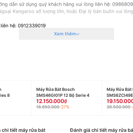
hướng dẫn sử dụng quý khách hàng vui lòng liên hệ: 098680
oại Kangaroo số lượng lớn, hoặc Đại lý bán buôn vui lò
 liên hệ: 0912339019
g liên hệ: 0982067318
Xem thêm
 liên hệ: 0983666996
 liên hệ: 0983666996
ng liên hệ: 0983666996
g liên hệ: 0983666996
h
Máy Rửa Bát Bosch
Máy Rửa Bát 
ies 8
SMS46GI01P 12 Bộ Serie 4
SMS6ZCI49E 
12.150.000
19.150.00
16.650.000
-27%
36.500.000
-
 chi tiết máy rửa bát
Đánh giá chi tiết máy rửa b