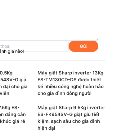
Gửi
ánh giá nào!
g bị công nghệ J-tech inverter nên trong
h vòng quay của động cơ theo điều kiện phù
10.5Kg
Máy giặt Sharp inverter 13Kg
độ quay phù hợp theo từng giai đoạn nên máy
054SV-G giải
ES-TM130CD-DS được thiết
n đại cho gia
kế nhiều công nghệ hoàn hảo
viên
cho gia đình đông người
hành
7.5Kg ES-
Máy giặt Sharp 9.5Kg inverter
ọn đáng cân
ES-FK954SV-G giặt giũ tiết
khúc giá rẻ
kiệm, sạch sâu cho gia đình
hiện đại