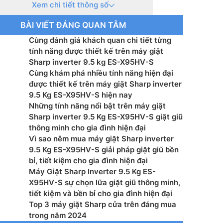
Xem chi tiết thông số
 Có
BÀI VIẾT ĐÁNG QUAN TÂM
g cơ: Truyền động gián tiếp (dây Curoa)
Cùng đánh giá khách quan chi tiết từng
hệ sấy: Không có
tính năng được thiết kế trên máy giặt
Sharp inverter 9.5 kg ES-X95HV-S
t sử dụng điện: 7.29 WH/Kg
Cùng khám phá nhiều tính năng hiện đại
được thiết kế trên máy giặt Sharp inverter
uay vắt tối đa: 750 vòng/phút
9.5 Kg ES-X95HV-S hiện nay
Những tính năng nổi bật trên máy giặt
u lồng giặt: Thép không gỉ
Sharp inverter 9.5 Kg ES-X95HV-S giặt giũ
thông minh cho gia đình hiện đại
 vỏ máy: Kim loại sơn tĩnh điện
Vì sao nêm mua máy giặt Sharp inverter
9.5 Kg ES-X95HV-S giải pháp giặt giũ bền
u nắp máy: Kính chịu lực
bỉ, tiết kiệm cho gia đình hiện đại
Máy Giặt Sharp Inverter 9.5 Kg ES-
u khiển: Song ngữ Anh – Việt có nút nhấn
X95HV-S sự chọn lữa giặt giũ thông minh,
tiết kiệm và bền bỉ cho gia đình hiện đại
ớc, khối lượng: 986 – 530 – 570 mm – Nặng 31 kg
Top 3 máy giặt Sharp cửa trên đáng mua
trong năm 2024