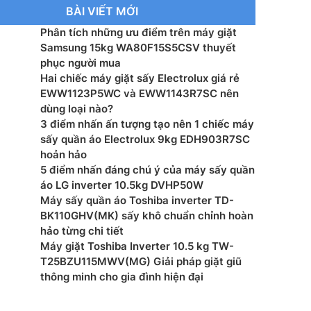
 tại: Indonesia
BÀI VIẾT MỚI
Phân tích những ưu điểm trên máy giặt
n phẩm: 2021
Samsung 15kg WA80F15S5CSV thuyết
phục người mua
harp
Hai chiếc máy giặt sấy Electrolux giá rẻ
EWW1123P5WC và EWW1143R7SC nên
dùng loại nào?
3 điểm nhấn ấn tượng tạo nên 1 chiếc máy
sấy quần áo Electrolux 9kg EDH903R7SC
hoản hảo
5 điểm nhấn đáng chú ý của máy sấy quần
áo LG inverter 10.5kg DVHP50W
Máy sấy quần áo Toshiba inverter TD-
BK110GHV(MK) sấy khô chuẩn chỉnh hoàn
hảo từng chi tiết
Máy giặt Toshiba Inverter 10.5 kg TW-
T25BZU115MWV(MG) Giải pháp giặt giũ
thông minh cho gia đình hiện đại