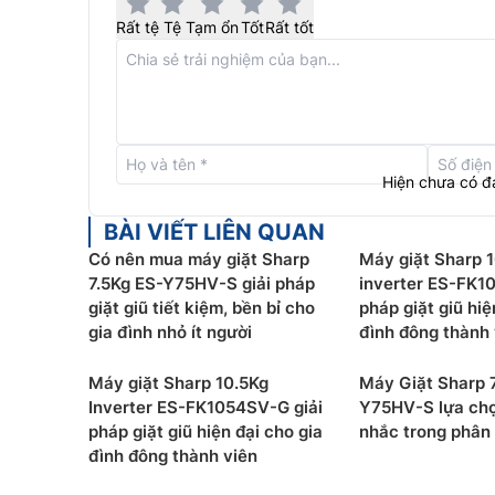
Rất tệ
Tệ
Tạm ổn
Tốt
Rất tốt
Hiện chưa có đ
Máy giặt Sharp lồng đứng
ES-X95HV-S được tran
BÀI VIẾT LIÊN QUAN
quá trình vận hành sẽ máy sẽ tự động điều chỉn
Có nên mua máy giặt Sharp
Máy giặt Sharp 
hợp, giúp tiết kiệm điện tối ưu. Ngoài ra, tốc 
7.5Kg ES-Y75HV-S giải pháp
inverter ES-FK1
chạy êm ái và bền bỉ.
giặt giũ tiết kiệm, bền bỉ cho
pháp giặt giũ hiệ
gia đình nhỏ ít người
đình đông thành 
Tính năng thêm đồ khi máy đang vận 
Máy giặt Sharp 10.5Kg
Máy Giặt Sharp 
Inverter ES-FK1054SV-G giải
Y75HV-S lựa ch
pháp giặt giũ hiện đại cho gia
nhắc trong phân 
đình đông thành viên