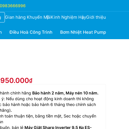
0983666996
Gian hàng Khuyến Mãi
Kinh Nghiệm Hay
Giới thiệu
g
h
Điều Hoà Công Trình
Bơm Nhiệt Heat Pump
4.950.000
 hành chính hãng
Bảo hành 2 năm, Máy nén 10 năm.
 ý: Nếu dùng cho hoạt động kinh doanh thì không
 bảo hành hoặc bảo hành 6 tháng theo chính sách
 hãng)
.
h toán thuận tiện, bằng tiền mặt, Sec hoặc chuyển
ản
buôn, bán lẻ
Máy Giặt Sharp Inverter 9.5 Kg ES-