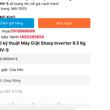
HV-S
số lượng lớn với giá cạnh tranh
 trang: Mới 100%
NG KHO
Thêm giỏ hàng
Mua ngay
t mua:
0918969699
e bảo hành:
1800585859
 kỹ thuật Máy Giặt Sharp Inverter 9.5 Kg
HV-S
ES-X95HV-S
 giặt: Cửa trên
t: Lồng đứng
ng giặt: 9.5 Kg
 sử dụng: Từ 5 – 7 người (9.5 – 10 kg)