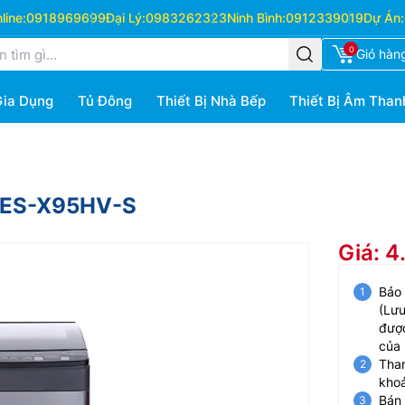
ine:
0918969699
Đại Lý:
0983262323
Ninh Bình:
0912339019
Dự Án:
0
Giỏ hàn
Gia Dụng
Tủ Đông
Thiết Bị Nhà Bếp
Thiết Bị Âm Than
g ES-X95HV-S
Giá: 
Bảo
(Lưu
được
của
Than
kho
Bán 