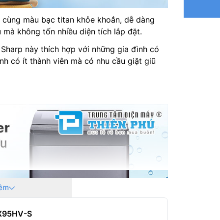
Sản xuất
n cùng màu bạc titan khỏe khoắn, dễ dàng
Dòng sả
 mà không tốn nhiều diện tích lắp đặt.
Hãng: S
Sharp này thích hợp với những gia đình có
ình có ít thành viên mà có nhu cầu giặt giũ
êm
-X95HV-S