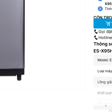
X95
Tình
CÒN TRO
Gọi đặ
Hotlin
Thông số
ES-X95
Model: 
Loại máy
Lồng giặ
Khối lượ
Số người