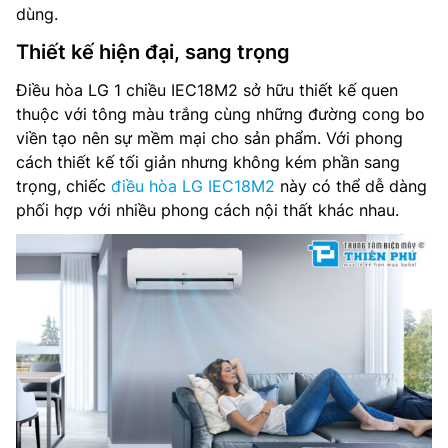
dùng.
Lưu lượng gió dàn lạnh: – m³/phút
Thiết kế hiện đại, sang trọng
Độ ồn dàn lạnh: 45/40/37 dB(A)
Điều hòa LG 1 chiều IEC18M2 sở hữu thiết kế quen
Lưu lượng gió dàn nóng: – m³/phút
thuộc với tông màu trắng cùng những đường cong bo
viền tạo nên sự mềm mại cho sản phẩm. Với phong
Độ ồn dàn nóng: 53 dB(A)
cách thiết kế tối giản nhưng không kém phần sang
trọng, chiếc
điều hòa LG IEC18M2
này có thể dễ dàng
Kích thước dàn lạnh: 1068x425x279 mm
phối hợp với nhiều phong cách nội thất khác nhau.
Trọng lượng dàn lạnh: 12.5 kg
Kích thước dàn nóng: 839x532x324 mm
Trọng lượng dàn nóng: 24.0 kg
Kích thước đường ống (lỏng/hơi): 6/12 mm
Nơi sản xuất: Thái Lan