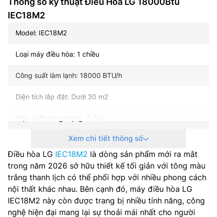
Thông số kỹ thuật Điều Hòa LG 18000Btu
IEC18M2
Model: IEC18M2
Loại máy điều hòa: 1 chiều
Công suất làm lạnh: 18000 BTU/h
Diện tích lắp đặt: Dưới 30 m2
Hiệu suất năng lượng: 5 Sao
Xem chi tiết thông số
Công nghệ inverter: Có
Điều hòa LG
IEC18M2
là dòng sản phẩm mới ra mắt
Môi chất lạnh: R32
trong năm 2026 sở hữu thiết kế tối giản với tông màu
trắng thanh lịch có thể phối hợp với nhiều phong cách
Nguồn điện: 1 pha, 220-240 V, 50-60 Hz
nội thất khác nhau. Bên cạnh đó, máy điều hòa LG
IEC18M2 này còn được trang bị nhiều tính năng, công
Điện năng tiêu thụ: 1.715 kWh
nghệ hiện đại mang lại sự thoải mái nhất cho người