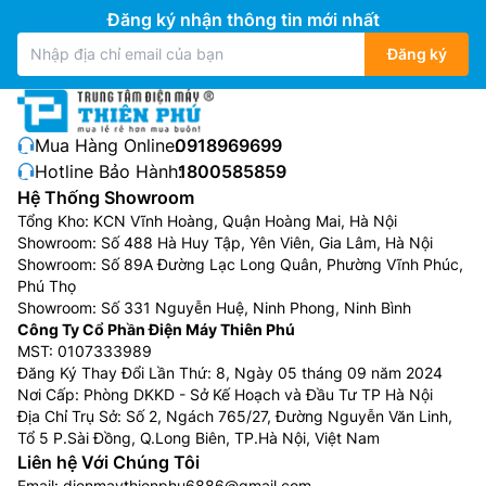
Đăng ký nhận thông tin mới nhất
Đăng ký
Mua Hàng Online:
0918969699
Hotline Bảo Hành:
1800585859
Hệ Thống Showroom
Tổng Kho: KCN Vĩnh Hoàng, Quận Hoàng Mai, Hà Nội
Showroom: Số 488 Hà Huy Tập, Yên Viên, Gia Lâm, Hà Nội
Showroom: Số 89A Đường Lạc Long Quân, Phường Vĩnh Phúc,
Phú Thọ
Làm lạnh nhanh
Showroom: Số 331 Nguyễn Huệ, Ninh Phong, Ninh Bình
Công Ty Cổ Phần Điện Máy Thiên Phú
Điều hòa LG 1 chiều 18000btu
IEC18M2 còn mang đến
MST: 0107333989
khả năng làm lạnh nhanh hơn tới 40% so với điều hòa
Đăng Ký Thay Đổi Lần Thứ: 8, Ngày 05 tháng 09 năm 2024
thông thường. Nhờ hiệu suất mạnh mẽ của máy nén
Nơi Cấp: Phòng DKKD - Sở Kế Hoạch và Đầu Tư TP Hà Nội
“kép” DUAL Inverter được tích hợp đến 2 motor nén
Địa Chỉ Trụ Sở: Số 2, Ngách 765/27, Đường Nguyễn Văn Linh,
đặt lệch pha giúp máy nén có t hể hoạt động ổn định
Tổ 5 P.Sài Đồng, Q.Long Biên, TP.Hà Nội, Việt Nam
ở tốc độ cao hơn.
Liên hệ Với Chúng Tôi
Email:
dienmaythienphu6886@gmail.com