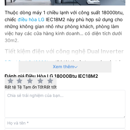
Hãng sản xuất: LG
Thuộc dòng máy 1 chiều lạnh với công suất 18000btu,
Năm ra mắt: 2026
chiếc
điều hòa LG
IEC18M2 này phù hợp sử dụng cho
những không gian nhỏ như phòng khách, phòng làm
việc hay các cửa hàng kinh doanh… có diện tích dưới
30m2.
Tiết kiệm điện với công nghệ Dual Inverter
Điều hòa LG 18000btu
IEC18M2 sử dụng máy nén kép
Xem thêm
được trang bị công nghệ Dual Inverter có thể tiết kiệm
Đánh giá Điều Hòa LG 18000Btu IEC18M2
lên đến 70% điện năng tiêu thụ trong khi vẫn đảm bảo
khả năng làm lạnh ổn định. Hơn nữa, công nghệ Dual
Rất tệ
Tệ
Tạm ổn
Tốt
Rất tốt
Inverter còn giúp máy hoạt động êm ái và giảm rung
lắc.