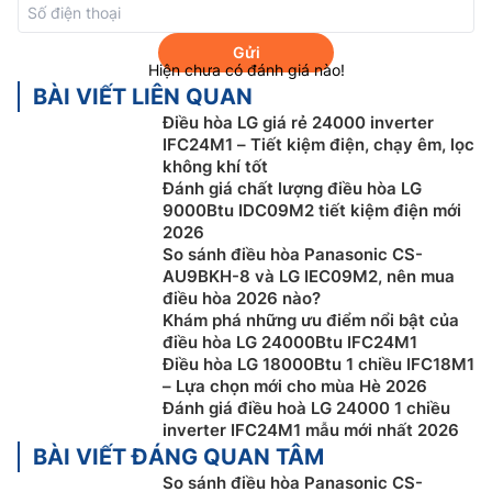
Gửi
Hiện chưa có đánh giá nào!
BÀI VIẾT LIÊN QUAN
Điều hòa LG giá rẻ 24000 inverter
IFC24M1 – Tiết kiệm điện, chạy êm, lọc
không khí tốt
Kiểm soát năng lượng với kW Manager
Đánh giá chất lượng điều hòa LG
9000Btu IDC09M2 tiết kiệm điện mới
Người dùng có thể dễ dàng quản lý mức sử dụng điện
2026
So sánh điều hòa Panasonic CS-
nhờ khả năng kiểm soát điện năng chủ động và có kế
AU9BKH-8 và LG IEC09M2, nên mua
hoạch. Kiểm soát hoàn toàn quá trình làm mát ngôi
điều hòa 2026 nào?
nhà của bạn và đặt ra giới hạn tiêu thụ điện năng cho
Khám phá những ưu điểm nổi bật của
thiết bị.
điều hòa LG 24000Btu IFC24M1
Điều hòa LG 18000Btu 1 chiều IFC18M1
– Lựa chọn mới cho mùa Hè 2026
Đánh giá điều hoà LG 24000 1 chiều
inverter IFC24M1 mẫu mới nhất 2026
BÀI VIẾT ĐÁNG QUAN TÂM
So sánh điều hòa Panasonic CS-