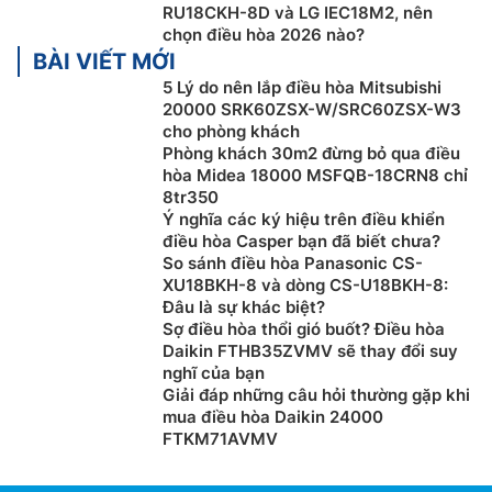
RU18CKH-8D và LG IEC18M2, nên
chọn điều hòa 2026 nào?
BÀI VIẾT MỚI
5 Lý do nên lắp điều hòa Mitsubishi
20000 SRK60ZSX-W/SRC60ZSX-W3
cho phòng khách
Bên cạnh đó, bạn cũng có thể quyết định thời gian sử
Phòng khách 30m2 đừng bỏ qua điều
hòa Midea 18000 MSFQB-18CRN8 chỉ
dụng và giới hạn mức tiêu thụ điện năng dễ dàng với
8tr350
ứng dụng ThinQ . Nếu vượt quá giới hạn sử dụng hàng
Ý nghĩa các ký hiệu trên điều khiển
ngày, ứng dụng sẽ tự động tính toán lại mức điện năng
điều hòa Casper bạn đã biết chưa?
có thể tiêu thụ trong những ngày còn lại để đảm bảo
So sánh điều hòa Panasonic CS-
giới hạn bạn đã cài đặt.
XU18BKH-8 và dòng CS-U18BKH-8:
Đâu là sự khác biệt?
Duy trì vệ sinh bên trong điều hòa
Sợ điều hòa thổi gió buốt? Điều hòa
Daikin FTHB35ZVMV sẽ thay đổi suy
Dễ dàng làm sạch bên trong dàn lạnh máy
điều hòa
nghĩ của bạn
LG inverter
IEC18M2 với chế độ đóng băng làm sạch.
Giải đáp những câu hỏi thường gặp khi
mua điều hòa Daikin 24000
Sử dụng nước băng tan để rửa sạch bụi và mùi ô
FTKM71AVMV
nhiễm, giảm bớt vi khuẩn có hại, mang đến không khí
trong lành hơn cho ngôi nhà.