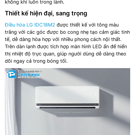
không khí luôn trong lành.
Độ ồn dàn lạnh: 47/42/34 dB(A)
Thiết kế hiện đại, sang trọng
Lưu lượng gió dàn nóng: – m³/phút
Điều hòa LG IDC18M2
được thiết kế với tông màu
trắng với các góc được bo cong nhẹ tạo cảm giác tinh
Độ ồn dàn nóng: 53 dB(A)
tế, dễ dàng hòa hợp với nhiều phong cách nội thất.
Trên dàn lạnh được tích hợp màn hình LED ẩn để hiển
Kích thước dàn lạnh: 967x383x296 mm
thị nhiệt độ trực quan, giúp người dùng dễ dàng theo
dõi ngay cả trong bóng tối.
Trọng lượng dàn lạnh: 11 kg
Kích thước dàn nóng: 920x588x393 mm
Trọng lượng dàn nóng: 28 kg
Kích thước đường ống (lỏng/hơi): 6/12 mm
Nơi sản xuất: Thái Lan
Hãng sản xuất: LG