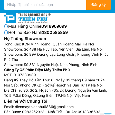
Đăng ký
Mua Hàng Online:
0918969699
Độ ẩm dễ chịu
Hotline Bảo Hành:
1800585859
Hệ Thống Showroom
Chế độ cân bằng độ ẩm thông minh trên điều hòa LG
Tổng Kho: KCN Vĩnh Hoàng, Quận Hoàng Mai, Hà Nội
18000btu 1 chiều IDC18M2 giúp theo dõi độ ẩm để
Showroom: Số 488 Hà Huy Tập, Yên Viên, Gia Lâm, Hà Nội
Showroom: Số 89A Đường Lạc Long Quân, Phường Vĩnh Phúc,
duy trì luồng không khí ở mức phù hợp với nhiệt độ
Phú Thọ
mong muốn của bạn. Tính năng này đặc biệt hiệu quả
Showroom: Số 331 Nguyễn Huệ, Ninh Phong, Ninh Bình
với những ngày thời tiết có độ ẩm cao.
Công Ty Cổ Phần Điện Máy Thiên Phú
MST: 0107333989
Đăng Ký Thay Đổi Lần Thứ: 8, Ngày 05 tháng 09 năm 2024
Nơi Cấp: Phòng DKKD - Sở Kế Hoạch và Đầu Tư TP Hà Nội
Địa Chỉ Trụ Sở: Số 2, Ngách 765/27, Đường Nguyễn Văn Linh,
Tổ 5 P.Sài Đồng, Q.Long Biên, TP.Hà Nội, Việt Nam
Liên hệ Với Chúng Tôi
Email:
dienmaythienphu6886@gmail.com
Bán Buôn:
0983262323
- Nhà Thầu Dự Án:
0913836633