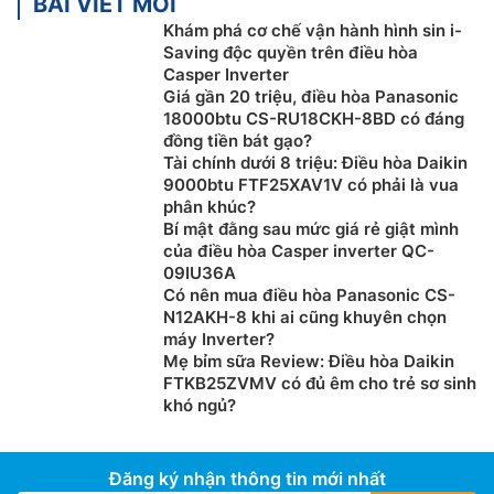
BÀI VIẾT MỚI
Khám phá cơ chế vận hành hình sin i-
Saving độc quyền trên điều hòa
Casper Inverter
Giá gần 20 triệu, điều hòa Panasonic
18000btu CS-RU18CKH-8BD có đáng
đồng tiền bát gạo?
Tài chính dưới 8 triệu: Điều hòa Daikin
Công nghệ Inverter
9000btu FTF25XAV1V có phải là vua
phân khúc?
Điều hòa LG 18000btu 1 chiều
IDC18M2 được trang bị
Bí mật đằng sau mức giá rẻ giật mình
công nghệ Inverter giúp động cơ vận hành êm ái, làm
của điều hòa Casper inverter QC-
lạnh nhanh hơn đến 40%, tiết kiệm điện năng đến 70%
09IU36A
so với các dòng điều hòa thông thường khác. Bạn sẽ
Có nên mua điều hòa Panasonic CS-
N12AKH-8 khi ai cũng khuyên chọn
không phải đau đầu với bài toán tiền điện hàng tháng.
máy Inverter?
Mẹ bỉm sữa Review: Điều hòa Daikin
FTKB25ZVMV có đủ êm cho trẻ sơ sinh
khó ngủ?
Đăng ký nhận thông tin mới nhất