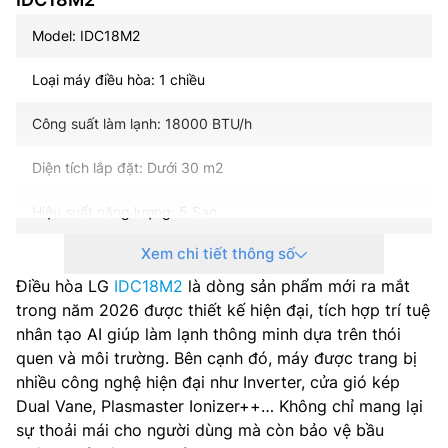
Model: IDC18M2
Loại máy điều hòa: 1 chiều
Công suất làm lạnh: 18000 BTU/h
Diện tích lắp đặt: Dưới 30 m2
Hiệu suất năng lượng: 5 Sao
Xem chi tiết thông số
Công nghệ inverter: Có
Điều hòa LG
IDC18M2
là dòng sản phẩm mới ra mắt
Môi chất lạnh: R32
trong năm 2026 được thiết kế hiện đại, tích hợp trí tuệ
nhân tạo AI giúp làm lạnh thông minh dựa trên thói
Nguồn điện: 1 pha, 220-240 V, 50-60 Hz
quen và môi trường. Bên cạnh đó, máy được trang bị
nhiều công nghệ hiện đại như Inverter, cửa gió kép
Điện năng tiêu thụ: 1.715 kWh
Dual Vane, Plasmaster Ionizer++… Không chỉ mang lại
sự thoải mái cho người dùng mà còn bảo vệ bầu
Lưu lượng gió dàn lạnh: – m³/phút