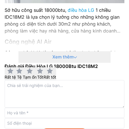
Năm ra mắt: 2026
Sở hữu công suất 18000btu,
điều hòa LG
1 chiều
IDC18M2 là lựa chọn lý tưởng cho những không gian
phòng có diện tích dưới 30m2 như phòng khách,
phòng làm việc hay nhà hàng, cửa hàng kinh doanh…
Công nghệ AI Air
Công nghệ AI Air là công nghệ làm lạnh thông minh
Xem thêm
dựa trên trí tuệ nhân tạo và cảm biến thông minh để
Đánh giá Điều Hòa LG 18000Btu IDC18M2
tự động nhận diện người dùng, nhiệt độ, độ ẩm và tình
trạng phòng. Khi liên kết với ứng dụng LG ThinQ™, hệ
Rất tệ
Tệ
Tạm ổn
Tốt
Rất tốt
thống có thể tối ưu hướng gió và cường độ làm mát
dựa trên điều kiện không gian, giúp duy trì sự thoải
mái ổn định.