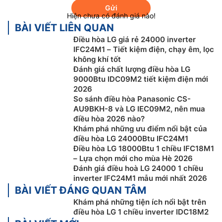
Gửi
Hiện chưa có đánh giá nào!
BÀI VIẾT LIÊN QUAN
Điều hòa LG giá rẻ 24000 inverter
IFC24M1 – Tiết kiệm điện, chạy êm, lọc
không khí tốt
Đánh giá chất lượng điều hòa LG
9000Btu IDC09M2 tiết kiệm điện mới
Cửa gió kép DUAL Vane
2026
So sánh điều hòa Panasonic CS-
Thiết kế cửa gió kép DUAL Vane trên
điều hòa LG
AU9BKH-8 và LG IEC09M2, nên mua
18000btu
IDC18M2 cho phép điều chỉnh hướng gió lên
điều hòa 2026 nào?
hoặc xuống linh hoạt, giúp luồng không khí lan tỏa
Khám phá những ưu điểm nổi bật của
nhanh và xa hơn. Giải pháp này mang lại luồng khí mát
điều hòa LG 24000Btu IFC24M1
lạnh lan tỏa xa đến 22m và làm mát nhanh hơn 23%
Điều hòa LG 18000Btu 1 chiều IFC18M1
– Lựa chọn mới cho mùa Hè 2026
mà không gây cảm giác gió lùa.
Đánh giá điều hoà LG 24000 1 chiều
inverter IFC24M1 mẫu mới nhất 2026
BÀI VIẾT ĐÁNG QUAN TÂM
Khám phá những tiện ích nổi bật trên
điều hòa LG 1 chiều inverter IDC18M2