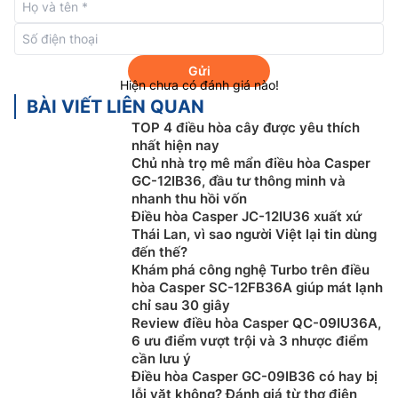
mức tối thiểu.
Bên cạnh đó, khi kích hoạt chế độ ISave trên điều
khiển từ xa cũng mang lại hiệu quả tiết kiệm điện tối
Gửi
Hiện chưa có đánh giá nào!
đa trong quá trình sử dụng. Khi được bật lên, thiết bị
BÀI VIẾT LIÊN QUAN
tự động được đưa về các cài đặt sau:
TOP 4 điều hòa cây được yêu thích
Điều chỉnh mức nhiệt độ về 28 độ C
nhất hiện nay
Chủ nhà trọ mê mẩn điều hòa Casper
Cửa gió mở 90 độ hướng từ trên xuống
GC-12IB36, đầu tư thông minh và
Tốc độ gió trung bình.
nhanh thu hồi vốn
Điều hòa Casper JC-12IU36 xuất xứ
Thái Lan, vì sao người Việt lại tin dùng
đến thế?
Khám phá công nghệ Turbo trên điều
hòa Casper SC-12FB36A giúp mát lạnh
chỉ sau 30 giây
Review điều hòa Casper QC-09IU36A,
6 ưu điểm vượt trội và 3 nhược điểm
cần lưu ý
Điều hòa Casper GC-09IB36 có hay bị
lỗi vặt không? Đánh giá từ thợ điện