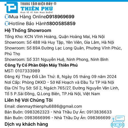
Làm lạnh nhanh Turbo
Mua Hàng Online:
0918969699
Hotline Bảo Hành:
1800585859
Kích hoạt chế độ Turbo,
điều hòa Casper giá rẻ
QH-
Hệ Thống Showroom
18IU36A sẽ hoạt động ở cấp độ thổi gió cao nhất
Tổng Kho: KCN Vĩnh Hoàng, Quận Hoàng Mai, Hà Nội
mang đến hiệu quả làm mát rất nhanh chỉ trong 30
Showroom: Số 488 Hà Huy Tập, Yên Viên, Gia Lâm, Hà Nội
Showroom: Số 89A Đường Lạc Long Quân, Phường Vĩnh Phúc,
giây giúp bạn tận hưởng ngay bầu không khí dễ chịu
Phú Thọ
mát mẻ.
Showroom: Số 331 Nguyễn Huệ, Ninh Phong, Ninh Bình
Công Ty Cổ Phần Điện Máy Thiên Phú
MST: 0107333989
Đăng Ký Thay Đổi Lần Thứ: 8, Ngày 05 tháng 09 năm 2024
Nơi Cấp: Phòng DKKD - Sở Kế Hoạch và Đầu Tư TP Hà Nội
Địa Chỉ Trụ Sở: Số 2, Ngách 765/27, Đường Nguyễn Văn Linh,
Tổ 5 P.Sài Đồng, Q.Long Biên, TP.Hà Nội, Việt Nam
Liên hệ Với Chúng Tôi
Email:
dienmaythienphu6886@gmail.com
Bán Buôn:
0983262323
- Nhà Thầu Dự Án:
0913836633
Bán Buôn:
0983666996
- Nhà Thầu Dự Án:
0983666996
Dịch vụ khách hàng