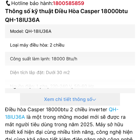
Hotline bảo hành:
1800585859
Thông số kỹ thuật Điều Hòa Casper 18000btu
QH-18IU36A
Model: QH-18IU36A
Loại máy điều hòa: 2 chiều
Công suất làm lạnh: 18000 Btu/h
Diện tích lắp đặt: Dưới 30 m2
Nguồn điện: 1 pha, 220-240 V, 50-60 Hz
Xem chi tiết thông số
Hiệu suất năng lượng: 5 sao/CSPF: 5.04
Điều hòa Casper 18000btu 2 chiều inverter
QH-
Điện năng tiêu thụ (lạnh/sưởi): 1750/1350 W
18IU36A
là một trong những model mới sẽ được ra
mắt người tiêu dùng trong năm 2025. Máy sở hữu
Công nghệ inverter: Có
thiết kế hiện đại cùng nhiều tính năng, công nghệ hiện
đại cùng khả năng tiết kiệm điện năng nhờ công nghệ