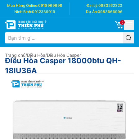
Mua Hàng Online:
0918969699
Đại Lý:
0983262323
Ninh Bình:
0912339019
Dự Án:
0983666996
0
Trang chủ
/
Điều Hòa
/
Điều Hòa Casper
Điều Hòa Casper 18000btu QH-
18IU36A