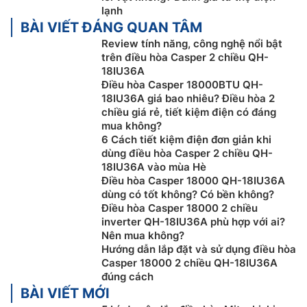
lạnh
BÀI VIẾT ĐÁNG QUAN TÂM
Tính năng khí mềm SilkAir
Review tính năng, công nghệ nổi bật
trên điều hòa Casper 2 chiều QH-
Tính năng SilkAir khuếch tán không khí mát nhẹ nhàng
18IU36A
qua hàng ngàn lỗ khí micropores siêu nhỏ giúp giảm
Điều hòa Casper 18000BTU QH-
cảm giác lạnh buốt khi sử dụng
điều hòa Casper
18IU36A giá bao nhiêu? Điều hòa 2
18000btu 2 chiều
QH-18IU36A, đồng thời tối ưu độ ồn
chiều giá rẻ, tiết kiệm điện có đáng
khi hoạt động. Khí mềm SilkAir đáp ứng được nhu cầu
mua không?
6 Cách tiết kiệm điện đơn giản khi
sử dụng cho các gia đình đa thế hệ, đặc biệt với
dùng điều hòa Casper 2 chiều QH-
những gia đình có người già và trẻ em cần ưu tiên sức
18IU36A vào mùa Hè
khỏe hàng đầu.
Điều hòa Casper 18000 QH-18IU36A
dùng có tốt không? Có bền không?
Điều hòa Casper 18000 2 chiều
inverter QH-18IU36A phù hợp với ai?
Nên mua không?
Hướng dẫn lắp đặt và sử dụng điều hòa
Casper 18000 2 chiều QH-18IU36A
đúng cách
BÀI VIẾT MỚI