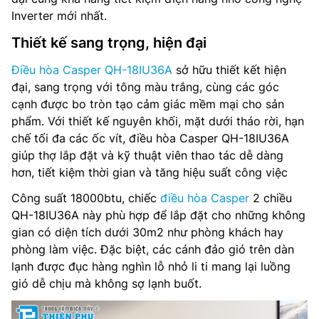
Môi chất lạnh: R32
Inverter mới nhất.
Kích thước dàn lạnh: 990 x 319 x 222 mm
Thiết kế sang trọng, hiện đại
Trọng lượng dàn lạnh: 11 kg
Điều hòa Casper QH-18IU36A
sở hữu thiết kết hiện
đại, sang trọng với tông màu trắng, cùng các góc
Kích thước dàn nóng: 785 x 537 x 305 mm
cạnh được bo tròn tạo cảm giác mềm mại cho sản
phẩm. Với thiết kế nguyên khối, mặt dưới tháo rời, hạn
Trọng lượng dàn nóng: 22 kg
chế tối đa các ốc vít, điều hòa Casper QH-18IU36A
giúp thợ lắp đặt và kỹ thuật viên thao tác dễ dàng
Kích thước đường ống (lỏng/gas): 6/12 mm
hơn, tiết kiệm thời gian và tăng hiệu suất công việc
Nơi sản xuất: Thái Lan
Công suất 18000btu, chiếc
điều hòa Casper
2 chiều
QH-18IU36A này phù hợp để lắp đặt cho những không
Hãng sản xuất: Casper
gian có diện tích dưới 30m2 như phòng khách hay
phòng làm việc. Đặc biệt, các cánh đảo gió trên dàn
Năm ra mắt: 2025
lạnh được đục hàng nghìn lỗ nhỏ li ti mang lại luồng
gió dễ chịu mà không sợ lạnh buốt.