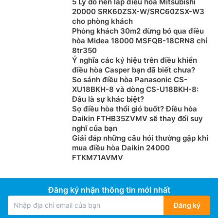
5 Lý do nên lắp điều hòa Mitsubishi
20000 SRK60ZSX-W/SRC60ZSX-W3
cho phòng khách
Phòng khách 30m2 đừng bỏ qua điều
hòa Midea 18000 MSFQB-18CRN8 chỉ
BabyCare – Khẽ nâng giấc bé
8tr350
Ý nghĩa các ký hiệu trên điều khiển
Máy
điều hòa Casper inverter 18000btu 2 chiều
QH-
điều hòa Casper bạn đã biết chưa?
18IU36A được tích hợp chế độ BabyCare tận dụng sự
So sánh điều hòa Panasonic CS-
hoạt động nhẹ nhàng của SilkAir, duy trì khả năng vận
XU18BKH-8 và dòng CS-U18BKH-8:
hành êm ái và tạo luồng khí mát êm dịu, đưa trẻ nhỏ
Đâu là sự khác biệt?
vào giấc ngủ ngon và thức dậy sảng khoái.
Sợ điều hòa thổi gió buốt? Điều hòa
Daikin FTHB35ZVMV sẽ thay đổi suy
nghĩ của bạn
Giải đáp những câu hỏi thường gặp khi
mua điều hòa Daikin 24000
FTKM71AVMV
Đăng ký nhận thông tin mới nhất
Đăng ký