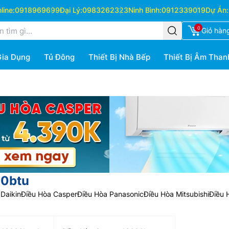
ine:
0918969699
Đại Lý:
0983262323
Ninh Bình:
0912339019
Dự Án:
0
Giỏ hàn
Gia Dụng
Tủ Đông
Thiết Bị Nhà Bếp
Thiết Bị Âm Than
00btu
Daikin
Điều Hòa Casper
Điều Hòa Panasonic
Điều Hòa Mitsubishi
Điều 