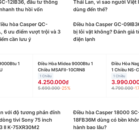
GC-12IB36, đầu tư thông
Thái Lan, vì sao người Việt l
 suất và tính năng, phù hợp với các không gian và nhu cầu
nhanh thu hồi vốn
dùng đến thế?
rter, 18000btu phù hợp với căn phòng của mình:
0btu phù hợp với những không gian nhỏ dưới 15m2 như ph
điều hòa Casper QC-
Điều hòa Casper GC-09IB3
 triệu đồng đến 9 triệu đồng/máy.
 6 ưu điểm vượt trội và 3
bị lỗi vặt không? Đánh giá t
iểm cần lưu ý
điện lạnh
000btu thường được lắp đặt cho những không gian có diện
tu giao động từ 5 triệu đến 9 triệu đồng.
000btu phù hợp với những không gian có diện tích từ 20 
9000Btu 1
Điều Hòa Midea 9000Btu 1
Điều Hòa Na
iao động từ 8 triệu đến 10 triệu đồng.
U
Chiều MSAFII-10CRN8
1 Chiều NS-
1 Chiều
1 Chiều
000btu phù hợp với những không gian có diện tích từ 30 
4.250.000
3.990.00
g từ 12 triệu đến 14 triệu đồng.
5.690.000
-25%
4.790.000
-1
 Casper theo loại điều hòa như
er 1 chiều thì chỉ có tính năng làm lạnh, phù hợp sử dụn
n với độ tương phản đỉnh
Điều hòa Casper 18000 SC
 mùa đông.
dòng tivi Sony 75 inch
18FB36M dùng có bền khô
3 II K-75XR30M2
hành bao lâu?
per 2 chiều vừa có khả năng làm lạnh trong mùa hè, vừa c
g nơi có cả mùa đông và mùa hè.