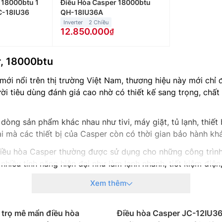
 18000btu 1
Điều Hòa Casper 18000btu
JC-18IU36
QH-18IU36A
Inverter
2 Chiều
12.850.000
r, 18000btu
mới nổi trên thị trường Việt Nam, thương hiệu này mới chỉ
ời tiêu dùng đánh giá cao nhờ có thiết kế sang trọng, chất
dòng sản phẩm khác nhau như tivi, máy giặt, tủ lạnh, thiết
ại mà các thiết bị của Casper còn có thời gian bảo hành khá
iều hòa Casper thường được sử dụng cho những công trình
nhiều tính năng hiện đại như làm lạnh nhanh, tiết kiệm điệ
 không thể bỏ qua được đó là giá thành rẻ, thiết kế sang 
Xem thêm
heo công suất
 trọ mê mẩn điều hòa
Điều hòa Casper JC-12IU36