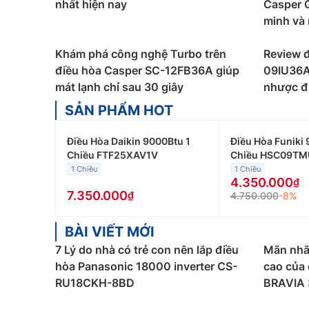
nhất hiện nay
Casper 
Điều hòa Casper giá rẻ
được phân loại theo công
minh và 
để giúp bạn lựa chọn mẫu Điều Hòa Casper inve
Điều hòa Casper 9000Btu
Khám phá công nghệ Turbo trên
:
Điều hòa Casper 900
Review 
Giá bán điều hòa Casper 9000btu giao động từ 4
điều hòa Casper SC-12FB36A giúp
09IU36A,
mát lạnh chỉ sau 30 giây
nhược đ
Điều hòa Casper 12000Btu
:
Điều hòa Casper 12
SẢN PHẨM HOT
phòng làm việc… Giá bán điều hòa Casper 12000b
Điều hòa Casper 18000Btu
:
Điều hòa Casper 18
Điều Hòa Daikin 9000Btu 1
Điều Hòa Funiki 
phòng họp… Giá bán điều hòa Casper 18000btu g
Chiều FTF25XAV1V
Chiều HSC09TM
1 Chiều
1 Chiều
Điều hòa Casper 24000Btu:
Điều hòa Casper 24
4.350.000
họp… Giá bán điều hòa Casper 24000btu giao độn
7.350.000
4.750.000
-8%
Ngoài ra, các bạn có thể lựa chọn điều hòa
BÀI VIẾT MỚI
Điều hòa Casper 1 chiều
:
Loại máy điều hòa Casp
7 Lý do nhà có trẻ con nên lắp điều
Mãn nhã
những gia đình không có nhu cầu sưởi ấm trong
hòa Panasonic 18000 inverter CS-
cao của 
RU18CKH-8BD
BRAVIA 
Điều hòa Casper 2 chiều
:
Loại máy điều hòa Cas
hơn điều hòa Casper 1 chiều, phù hợp với nhữn