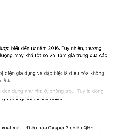
 được biết đến từ năm 2016. Tuy nhiên, thương
 lượng máy khá tốt so với tầm giá trung của các
 bị điện gia dụng và đặc biệt là điều hòa không
 lâu.
 dân dụng như nhà ở, phòng trọ… Tuy là dòng
n, lọc không khí và khử mùi…
trọng cùng nhiều tính năng hiện đại mang đến
 xuất xứ
Điều hòa Casper 2 chiều QH-