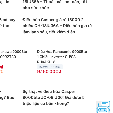
ại tin
18IU36A – Thoải mái, an toàn, tốt
 sử dụng khác nhau. Dưới đây là một số gợi ý
cho sức khỏe
òng ngủ, phòng khách hay phòng làm việc nhỏ.
6 có hay
Điều hòa Casper giá rẻ 18000 2
ừ thợ
chiều QH-18IU36A – Điều hòa giá rẻ
làm lạnh sâu, tiết kiệm điện
 tích từ 15 đến dưới 20m2 như phòng khách,
đến dưới 30m2 như phòng làm việc, cửa hàng hay
gakawa 9000Btu
Điều Hòa Panasonic 9000Btu
C09R2T30
1 Chiều Inverter CU/CS-
RU9AKH-8
đến 40m2 như nhà hàng, siêu thị nhỏ hay phòng
0
Inverter
1 Chiều
9.150.000
7%
g ở những nơi không có mùa đông lạnh hoặc
-
Sự thật về điều hòa Casper
ng? Bảo
9000btu JC-09IU36: Giá dưới 5
triệu liệu có bền không?
ó thể làm ấm trong mùa đông. Giá thành cao