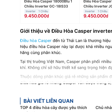
Điều Hòa Casper 18000Btu 1
Điều Hòa Casper
Chiều Inverter GC-18IS33
Chiều Inverter 
Inverter
1 Chiều
Inverter
1 Chiều
9.450.000
9.450.000
Giới thiệu về Điều Hòa Casper inverte
Điều hòa Casper
đến từ Thái Lan là thương hiệu 
hiệu điều hòa Casper này lại được khá nhiều ngư
hãng cùng phân khúc.
Tại thị trường Việt Nam, Casper phân phối nhiều 
khí. Không chỉ sở hữu thiết kế sang trọng hiện đ
Thuộc dòng phân khúc giá rẻ những sản phẩm đ
điều hòa giá rẻ nhưng Casper vẫn được trang bị 
Khi nhắc đến Điều Hòa Casper inverter, 18000btu
cho người dùng sự thoải mái mỗi khi sử dụng.
BÀI VIẾT LIÊN QUAN
Phân loại các dòng điều hòa Casper t
TOP 4 điều hòa cây được yêu thích
Chủ nhà