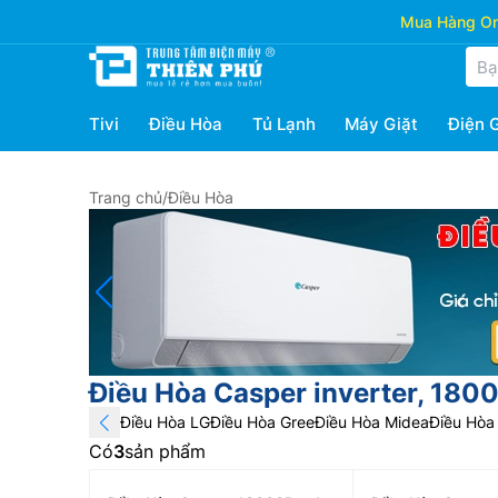
Mua Hàng Onl
Tivi
Điều Hòa
Tủ Lạnh
Máy Giặt
Điện 
Trang chủ
/
Điều Hòa
Điều Hòa Casper inverter, 180
Điều Hòa LG
Điều Hòa Gree
Điều Hòa Midea
Điều Hòa 
Có
3
sản phẩm