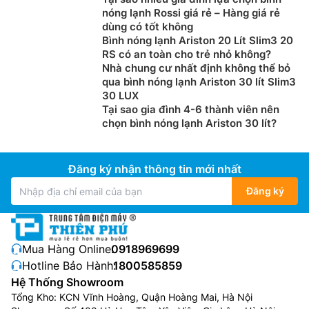
chết người nhưng vẫn có thể làm đau, giật mình, cứng
nóng lạnh Rossi giá rẻ – Hàng giá rẻ
dùng có tốt không
người, đặc biệt nguy hiểm đối với người cao tuổi. Vì
Bình nóng lạnh Ariston 20 Lít Slim3 20
thế để an toàn, Khi sử dụng nên tắt không cấp điện
RS có an toàn cho trẻ nhỏ không?
cho bình để đảm bảo an toàn tuyệt đối.
Nhà chung cư nhất định không thể bỏ
qua bình nóng lạnh Ariston 30 lít Slim3
Khi chọn mua Bình Nóng Lạnh Ferroli, Ưu tiên
máy
30 LUX
nước nóng
dùng ELCB (cầu giao chống rò điện đất)
Tại sao gia đình 4-6 thành viên nên
thay vì CB để đảm bảo an toàn cho gia đình bạn.
chọn bình nóng lạnh Ariston 30 lít?
ELCB có khả năng phát hiện ra sự rò rỉ và ngắt nguồn
điện, tránh mọi nguy cơ chạm mạch, cháy nổ. Còn loại
máy sử dụng CB có giá thành thấp hơn, nhưng chỉ có
Đăng ký nhận thông tin mới nhất
tác dụng ngắt điện khi đã xảy ra sự cố chạm mạch.
Đăng ký
Chọn mua theo dung tích
Nếu người dùng chọn bình nóng lạnh loại trực tiếp thì
Mua Hàng Online:
0918969699
không cần quan tâm đến dung tích, nhưng nếu chọn
Hotline Bảo Hành:
1800585859
loại sản phẩm làm nóng gián tiếp thì cũng cần lưu ý
Hệ Thống Showroom
đến dung tích của bình, vì nếu chọn loại dung tích nhỏ
Tổng Kho: KCN Vĩnh Hoàng, Quận Hoàng Mai, Hà Nội
thì đôi khi không đủ để cả gia đình sử dụng, mà nếu