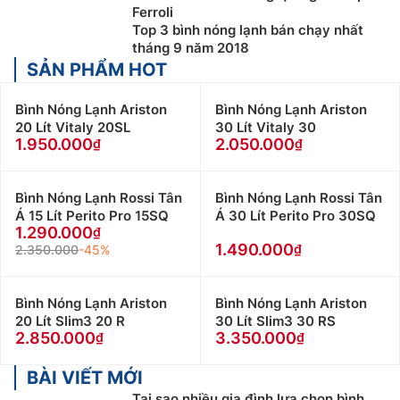
Máy nước nóng trực tiếp:
Bình nóng lạnh loại này
Ferroli
làm nóng nhanh, kích thước nhỏ gọn, lắp đặt dễ
Top 3 bình nóng lạnh bán chạy nhất
dàng, phù hợp cho những nơi có nguồn điện mạnh
tháng 9 năm 2018
SẢN PHẨM HOT
và ổn định.
Máy nước nóng gián tiếp
: Bình nóng lạnh loại này
Bình Nóng Lạnh Ariston
Bình Nóng Lạnh Ariston
có dung tích lớn, làm nóng 1 lần dùng được nhiều
20 Lít Vitaly 20SL
30 Lít Vitaly 30
lần, sử dụng cho nhiều khu vực, tiết kiệm điện, phù
1.950.000
2.050.000
hợp dùng nơi có môi trường lạnh cao.
Máy nước nóng năng lượng mặt trờ
i: Bình nóng
lạnh này dùng năng lượng mặt trời để làm nóng
Bình Nóng Lạnh Rossi Tân
Bình Nóng Lạnh Rossi Tân
Á 15 Lít Perito Pro 15SQ
Á 30 Lít Perito Pro 30SQ
nước, Máy có bình chứa dung tích cực lớn, đặc
1.290.000
biệt tiết kiệm điện năng, phù hợp với vùng có
1.490.000
2.350.000
-45%
nhiều ánh nắng
Chọn Bình Nóng Lạnh theo tính năng an toàn
Bình Nóng Lạnh Ariston
Bình Nóng Lạnh Ariston
20 Lít Slim3 20 R
30 Lít Slim3 30 RS
Các dòng bình nóng lạnh dùng điện hiện nay (máy
2.850.000
3.350.000
trực tiếp hay gián tiếp) đều có tính năng ngắt điện tự
động khi có hiện tượng rò điện, Tuy nhiên sẽ vấn có
BÀI VIẾT MỚI
một lượng điện nhỏ truyền vào cơ thể, dù không gây
Tại sao nhiều gia đình lựa chọn bình