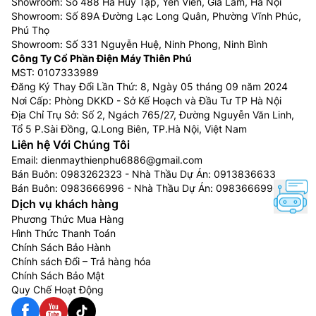
Showroom: Số 488 Hà Huy Tập, Yên Viên, Gia Lâm, Hà Nội
chọn loại có dung tích lớn thì lại thừa gâ lãng phí.
Showroom: Số 89A Đường Lạc Long Quân, Phường Vĩnh Phúc,
Phú Thọ
Máy nước nóng 15 – 20L: phù hợp với gia đình có
Showroom: Số 331 Nguyễn Huệ, Ninh Phong, Ninh Bình
1-3 thành viên, đảm bảo cung cấp đủ nguồn nước
Công Ty Cổ Phần Điện Máy Thiên Phú
cho những gia đình nhỏ hiện đại.
MST: 0107333989
Đăng Ký Thay Đổi Lần Thứ: 8, Ngày 05 tháng 09 năm 2024
Máy nước nóng 21 – 30L: Với dung tích lớn như
Nơi Cấp: Phòng DKKD - Sở Kế Hoạch và Đầu Tư TP Hà Nội
vậy thì đây là sản phẩm dành cho những gia đình
Địa Chỉ Trụ Sở: Số 2, Ngách 765/27, Đường Nguyễn Văn Linh,
đông người và có nhu cầu sử dụng nước nóng lớn
Tổ 5 P.Sài Đồng, Q.Long Biên, TP.Hà Nội, Việt Nam
vào mùa đông.
Liên hệ Với Chúng Tôi
Email:
dienmaythienphu6886@gmail.com
Chất liệu cấu thành máy
Bán Buôn:
0983262323
- Nhà Thầu Dự Án:
0913836633
Bán Buôn:
0983666996
- Nhà Thầu Dự Án:
0983666996
Nên cân nhắc sản phẩm có tráng men hay không. Các
Dịch vụ khách hàng
loại sản phẩm tráng men sẽ giảm thiểu được sự ăn
Phương Thức Mua Hàng
mòn do các chất cặn tích tụ bám vào bề mặt. Đồng
Hình Thức Thanh Toán
thời cách điện hiệu quả hơn rất nhiều. Giá của loại
Chính Sách Bảo Hành
bình tráng men thường cao hơn loại không tráng men.
Chính sách Đổi – Trả hàng hóa
Chính Sách Bảo Mật
Vỏ máy bằng đồng có tuổi thọ lâu hơn vỏ máy bằng
Quy Chế Hoạt Động
nhựa, tuy nhiên sẽ bị ô xi hóa ở nguồn nước nhiều