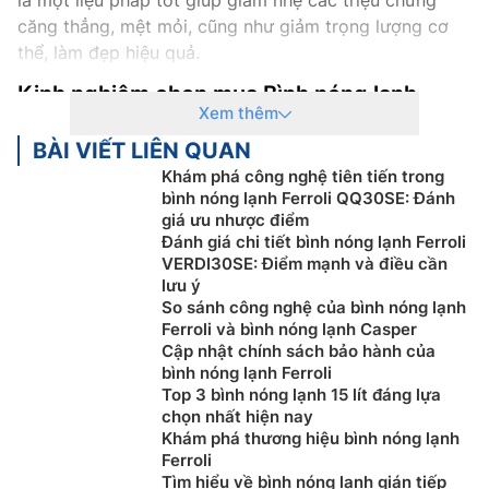
là một liệu pháp tốt giúp giảm nhẹ các triệu chứng
căng thẳng, mệt mỏi, cũng như giảm trọng lượng cơ
thể, làm đẹp hiệu quả.
Kinh nghiệm chọn mua Bình nóng lạnh
Xem thêm
Ai cũng biết
Bình Nóng Lạnh Ferroli
là một trong
BÀI VIẾT LIÊN QUAN
những thiết bị thiết yếu trong các gia đình. Nhưng, để
Khám phá công nghệ tiên tiến trong
chọn được một chiếc Bình nóng lạnh thoả mãn mọi
bình nóng lạnh Ferroli QQ30SE: Đánh
tiêu chí như có chất chất lượng cao, phù hợp với nhu
giá ưu nhược điểm
cầu sử dụng cũng như phải tiết kiệm điện năng thì
Đánh giá chi tiết bình nóng lạnh Ferroli
VERDI30SE: Điểm mạnh và điều cần
không phải là điều dễ dàng. Dưới đây là một số gợi ý
lưu ý
về các chọn
mua Bình Nóng Lạnh
cho gia đình.
So sánh công nghệ của bình nóng lạnh
Ferroli và bình nóng lạnh Casper
Chọn Bình Nóng Lạnh theo loại máy
Cập nhật chính sách bảo hành của
bình nóng lạnh Ferroli
Hiện nay trên thị trường, Bình
nóng lạnh
có 3 loại máy
Top 3 bình nóng lạnh 15 lít đáng lựa
cơ bản, nó được phân loại theo tính năng làm lạnh,
chọn nhất hiện nay
bao gồm: làm nóng trực tiếp, làm nóng gián tiếp, và
Khám phá thương hiệu bình nóng lạnh
làm nóng bằng năng lượng mặt trời.
Ferroli
Tìm hiểu về bình nóng lạnh gián tiếp