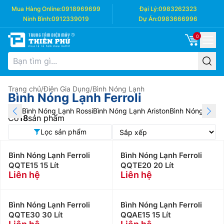
Mua Hàng Online:
0918969699
Đại Lý:
0983262323
Ninh Bình:
0912339019
Dự Án:
0983666996
0
Trang chủ
/
Điện Gia Dụng
/
Bình Nóng Lạnh
Bình Nóng Lạnh Ferroli
Bình Nóng Lạnh Rossi
Bình Nóng Lạnh Ariston
Bình Nóng Lạnh F
Có
18
sản phẩm
Lọc sản phẩm
Bình Nóng Lạnh Ferroli
Bình Nóng Lạnh Ferroli
QQTE15 15 Lít
QQTE20 20 Lít
Liên hệ
Liên hệ
Bình Nóng Lạnh Ferroli
Bình Nóng Lạnh Ferroli
QQTE30 30 Lít
QQAE15 15 Lít