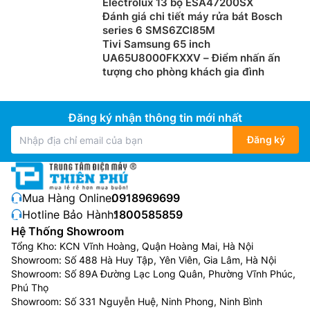
Electrolux 13 bộ ESA47200SX
Đánh giá chi tiết máy rửa bát Bosch
series 6 SMS6ZCI85M
Tivi Samsung 65 inch
UA65U8000FKXXV – Điểm nhấn ấn
tượng cho phòng khách gia đình
Đăng ký nhận thông tin mới nhất
Đăng ký
Mua Hàng Online:
0918969699
Hotline Bảo Hành:
1800585859
Hệ Thống Showroom
Tổng Kho: KCN Vĩnh Hoàng, Quận Hoàng Mai, Hà Nội
Showroom: Số 488 Hà Huy Tập, Yên Viên, Gia Lâm, Hà Nội
Showroom: Số 89A Đường Lạc Long Quân, Phường Vĩnh Phúc,
Phú Thọ
Showroom: Số 331 Nguyễn Huệ, Ninh Phong, Ninh Bình