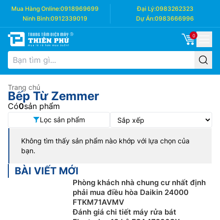
Mua Hàng Online:
0918969699
Đại Lý:
0983262323
Ninh Bình:
0912339019
Dự Án:
0983666996
0
Trang chủ
Bếp Từ Zemmer
Có
0
sản phẩm
Lọc sản phẩm
Không tìm thấy sản phẩm nào khớp với lựa chọn của
bạn.
BÀI VIẾT MỚI
Phòng khách nhà chung cư nhất định
phải mua điều hòa Daikin 24000
FTKM71AVMV
Đánh giá chi tiết máy rửa bát