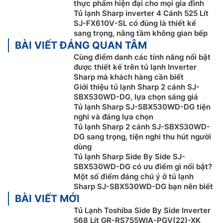
thực phẩm hiện đại cho mọi gia đình
Tủ lạnh Sharp inverter 4 Cánh 525 Lít
SJ-FX610V-SL có đúng là thiết kế
Kháng khuẩn, khử mùi với bộ lọc AG+ CU
sang trọng, nâng tầm không gian bếp
BÀI VIẾT ĐÁNG QUAN TÂM
Tủ lạnh Sharp inverter
SJ-SBX530WD-DG được trang
Cùng điểm danh các tính năng nổi bật
bị bộ lọc AG+ CU có tác dụng ức chế vi khuẩn, hạn
được thiết kế trên tủ lạnh Inverter
chế sự phát triển của nấm mốc và khử mùi hiệu quả,
Sharp mà khách hàng cần biết
đảm bảo an toàn và giữ cho thực phẩm luôn tươi
Giới thiệu tủ lạnh Sharp 2 cánh SJ-
ngon, tủ lạnh luôn thông thoáng và sạch sẽ.
SBX530WD-DG, lựa chọn sáng giá
Tủ lạnh Sharp SJ-SBX530WD-DG tiện
nghi và đáng lựa chọn
Tủ lạnh Sharp 2 cánh SJ-SBX530WD-
DG sang trọng, tiện nghi thu hút người
dùng
Tủ lạnh Sharp Side By Side SJ-
SBX530WD-DG có ưu điểm gì nổi bật?
Một số điểm đáng chú ý ở tủ lạnh
Sharp SJ-SBX530WD-DG bạn nên biết
BÀI VIẾT MỚI
Tủ Lạnh Toshiba Side By Side Inverter
568 Lít GR-RS755WIA-PGV(22)-XK