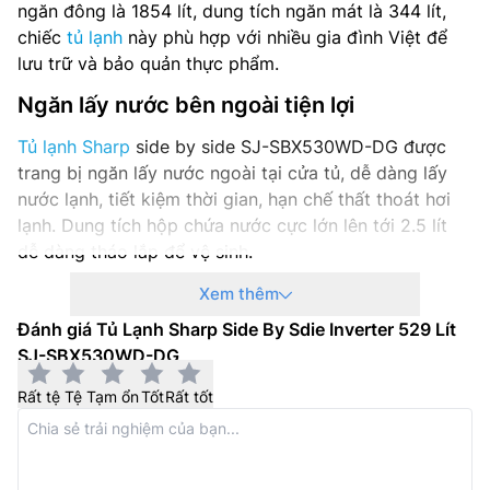
ngăn đông là 1854 lít, dung tích ngăn mát là 344 lít,
chiếc
tủ lạnh
này phù hợp với nhiều gia đình Việt để
lưu trữ và bảo quản thực phẩm.
Ngăn lấy nước bên ngoài tiện lợi
Tủ lạnh Sharp
side by side SJ-SBX530WD-DG được
trang bị ngăn lấy nước ngoài tại cửa tủ, dễ dàng lấy
nước lạnh, tiết kiệm thời gian, hạn chế thất thoát hơi
lạnh. Dung tích hộp chứa nước cực lớn lên tới 2.5 lít
dễ dàng tháo lắp để vệ sinh.
Xem thêm
Đánh giá Tủ Lạnh Sharp Side By Sdie Inverter 529 Lít
SJ-SBX530WD-DG
Rất tệ
Tệ
Tạm ổn
Tốt
Rất tốt