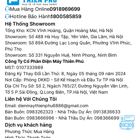
Mua Hàng Online:
0918969699
Hotline Bảo Hành:
1800585859
Hệ Thống Showroom
Tổng Kho: KCN Vĩnh Hoàng, Quận Hoàng Mai, Hà Nội
Showroom: Số 488 Hà Huy Tập, Yên Viên, Gia Lâm, Hà Nội
Showroom: Số 89A Đường Lạc Long Quân, Phường Vĩnh Phúc,
Phú Thọ
Showroom: Số 331 Nguyễn Huệ, Ninh Phong, Ninh Bình
Công Ty Cổ Phần Điện Máy Thiên Phú
MST: 0107333989
Đăng Ký Thay Đổi Lần Thứ: 8, Ngày 05 tháng 09 năm 2024
Nơi Cấp: Phòng DKKD - Sở Kế Hoạch và Đầu Tư TP Hà Nội
Địa Chỉ Trụ Sở: Số 2, Ngách 765/27, Đường Nguyễn Văn Linh,
Tổ 5 P.Sài Đồng, Q.Long Biên, TP.Hà Nội, Việt Nam
Liên hệ Với Chúng Tôi
Email:
dienmaythienphu6886@gmail.com
Bán Buôn:
0983262323
- Nhà Thầu Dự Án:
0913836633
Bán Buôn:
0983666996
- Nhà Thầu Dự Án:
0983666996
Dịch vụ khách hàng
Phương Thức Mua Hàng
Hình Thức Thanh Toán