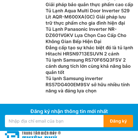
Giải pháp bảo quản thực phẩm cao cấp
Công nghệ làm lạnh đa chiều
Tủ Lạnh Aqua Multi Door Inverter 529
Lít AQR-M600XA(GC) Giải pháp lưu
Với công nghệ làm lạnh đa chiều khí lạnh bên trong
tủ
trữ thực phẩm cho gia đình hiện đại
lạnh Sharp giá rẻ
SJ-SBX530WD-DG được phân bố,
Tủ Lạnh Panasonic Inverter NR-
DZ601VGKV Lựa Chọn Cao Cấp Cho
lan tỏa đều ở tất cả các ngăn bên trong tủ. Thực phẩm
Không Gian Bếp Hiện Đại
được giữ lạnh ổn định và đồng đều, luôn được tươi
Đẳng cấp tạo sự khác biệt đó là tủ lạnh
ngon và có thể giữ được trong thời gian dài.
Hitachi HRSN9713ESUVN 2 cánh
Tủ lạnh Samsung RS70F65Q3FSV 2
cánh dung tích lớn cùng khả năng bảo
quản tốt
Tủ lạnh Samsung inverter
RS57DG400EM9SV sở hữu nhiều tính
năng và đáng lựa chọn
Đăng ký nhận thông tin mới nhất
Đăng ký