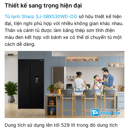
Chất liệu cửa tủ: Kim loại phủ sơn tĩnh điện
Thiết kế sang trọng hiện đại
Công nghệ làm lạnh: Làm lạnh đa chiều
Tủ lạnh Sharp SJ-SBX530WD-DG
sở hữu thiết kế hiện
đại, tiện nghi phù hợp với nhiều không gian khác nhau.
Điều khiển: Cảm ứng
Thân và cánh tủ được làm bằng thép sơn tĩnh điện
màu đen kết hợp với bánh xe có thể di chuyển tủ một
Công nghệ khử mùi: AG+, CU
cách dễ dàng.
Nguồn điện: 220-240V, 50-60Hz
Kích thước tủ(RxCxS): 910 x 1770 x 670 mm
Trọng lượng: 81 kg
Sản xuất tại: Trung Quốc
Hãng sản xuất: Sharp
Năm ra mắt: 2023
Dung tích sử dụng lên tới 529 lít trong đó dung tích