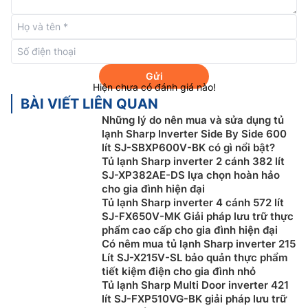
Công nghê inverter tiết kiệm điện tối ưu
Tủ lạnh Sharp 2 cánh
529 lít SJ-SBX530WD-DG được
Gửi
Hiện chưa có đánh giá nào!
trang bị máy nén inverter kết hợp với vi xử lý phân
BÀI VIẾT LIÊN QUAN
tích dữ liệu từ hệ thống cảm biến thông minh giúp tự
Những lý do nên mua và sửa dụng tủ
động đặt các chu kỳ làm lạnh và rã đông chính xác,
lạnh Sharp Inverter Side By Side 600
thích ứng tối đa với nhu cầu sử dụng của từng gia đình
lít SJ-SBXP600V-BK có gì nổi bật?
từ đó giúp tiết kiệm tối đa điện năng tiêu thụ.
Tủ lạnh Sharp inverter 2 cánh 382 lít
SJ-XP382AE-DS lựa chọn hoàn hảo
cho gia đình hiện đại
Tủ lạnh Sharp inverter 4 cánh 572 lít
SJ-FX650V-MK Giải pháp lưu trữ thực
phẩm cao cấp cho gia đình hiện đại
Có nêm mua tủ lạnh Sharp inverter 215
Lít SJ-X215V-SL bảo quản thực phẩm
tiết kiệm điện cho gia đình nhỏ
Tủ lạnh Sharp Multi Door inverter 421
lít SJ-FXP510VG-BK giải pháp lưu trữ