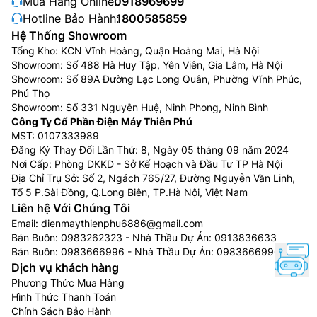
Mua Hàng Online:
0918969699
Hotline Bảo Hành:
1800585859
Hệ Thống Showroom
Tổng Kho: KCN Vĩnh Hoàng, Quận Hoàng Mai, Hà Nội
Showroom: Số 488 Hà Huy Tập, Yên Viên, Gia Lâm, Hà Nội
Showroom: Số 89A Đường Lạc Long Quân, Phường Vĩnh Phúc,
Phú Thọ
Showroom: Số 331 Nguyễn Huệ, Ninh Phong, Ninh Bình
Khay kệ với kính cường lực
Công Ty Cổ Phần Điện Máy Thiên Phú
MST: 0107333989
Khay kệ bên trong
tủ lạnh Sharp giá rẻ
SJ-FXP560V-
Đăng Ký Thay Đổi Lần Thứ: 8, Ngày 05 tháng 09 năm 2024
RG được làm bằng kính cường lực có thể điều chỉnh
Nơi Cấp: Phòng DKKD - Sở Kế Hoạch và Đầu Tư TP Hà Nội
giúp linh hoạt tháo lắp, điều chỉnh độ cao, tùy theo
Địa Chỉ Trụ Sở: Số 2, Ngách 765/27, Đường Nguyễn Văn Linh,
Tổ 5 P.Sài Đồng, Q.Long Biên, TP.Hà Nội, Việt Nam
nhu cầu sử dụng không gian tủ.
Liên hệ Với Chúng Tôi
Email:
dienmaythienphu6886@gmail.com
Bán Buôn:
0983262323
- Nhà Thầu Dự Án:
0913836633
Bán Buôn:
0983666996
- Nhà Thầu Dự Án:
0983666996
Dịch vụ khách hàng
Phương Thức Mua Hàng
Hình Thức Thanh Toán
Chính Sách Bảo Hành