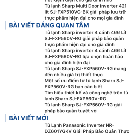
Tủ lạnh Sharp Multi Door inverter 421
lít SJ-FXP510VG-BK giải pháp lưu trữ
thực phẩm hiện đại cho mọi gia đình
BÀI VIẾT ĐÁNG QUAN TÂM
Tủ lạnh Sharp inverter 4 cánh 466 Lít
SJ-FXP560V-RG giải pháp bảo quản
thực phẩm hiện đại cho gia đình
Tủ lạnh Sharp inverter 4 cánh 466 Lít
SJ-FXP560V-RG lựa chọn hoàn hảo
cho gia đình hiện đại
Công nghệ làm lạnh đa chiều Multi Airflow
Tủ lạnh Sharp SJ-FXP560V-RG mang
đến nhiều giá trị thiết thực
Chiếc
tủ lạnh Sharp multi door
SJ-FXP560V-RG này
Một số ưu điểm từ tủ lạnh Sharp SJ-
còn sử dụng hệ thống làm lạnh đa chiều Multi Airflow,
FXP560V-RG bạn cần biết
Tìm hiểu thiết kế và công nghệ trên tủ
có khả năng phân bổ và tỏa đều luồng khí lạnh bên
lạnh Sharp SJ-FXP560V-RG
trong mỗi ngăn chứa, giúp làm lạnh thực phẩm toàn
Tủ lạnh Sharp SJ-FXP560V-RG giải
diện cũng như giảm thiểu tình trạng ôi thiu.
pháp bảo quản tuyệt vời
BÀI VIẾT MỚI
Tủ Lạnh Panasonic Inverter NR-
DZ601YGKV Giải Pháp Bảo Quản Thực