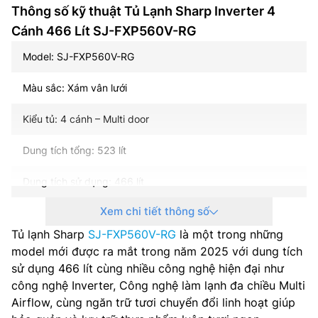
Thông số kỹ thuật Tủ Lạnh Sharp Inverter 4
Cánh 466 Lít SJ-FXP560V-RG
Model: SJ-FXP560V-RG
Màu sắc: Xám vân lưới
Kiểu tủ: 4 cánh – Multi door
Dung tích tổng: 523 lít
Dung tích sử dụng: 466 lít
Xem chi tiết thông số
Dung tích năng đá: 175 lít
Tủ lạnh Sharp
SJ-FXP560V-RG
là một trong những
Dung tích năng mát: 291 lít
model mới được ra mắt trong năm 2025 với dung tích
sử dụng 466 lít cùng nhiều công nghệ hiện đại như
Công nghệ inverter: Có
công nghệ Inverter, Công nghệ làm lạnh đa chiều Multi
Airflow, cùng ngăn trữ tươi chuyển đổi linh hoạt giúp
Công suất tiêu thụ công bố theo TCVN: – kWh/năm