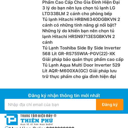
Phẩm Cao Cấp Cho Gia Đình Hiện Đại
3 lý do bạn nên lựa chọn tủ lạnh LG
LTD33BLM 2 cánh cho phòng bếp
Tủ lạnh Hitachi HRBN6340DGBKVN 2
cánh có những tính năng gì nổi bật?
Những lý do khiến bạn nên chọn tủ
lạnh Hitachi HRSN9713ESGBKVN 2
cánh
Tủ Lạnh Toshiba Side By Side Inverter
568 Lít GR-RS755WIA-PGV(22)-XK
Ngăn trữ tươi linh hoạt
Giải pháp bảo quản thực phẩm cao cấp
Tủ Lạnh Aqua Multi Door Inverter 529
Tủ lạnh Sharp inverter SJ-FXP560V-RG được trang bị
Lít AQR-M600XA(GC) Giải pháp lưu
ngăn trữ tươi linh hoạt có thể điều chỉnh nhiệt độ lịnh
trữ thực phẩm cho gia đình hiện đại
hoạt trong khoảng -3 đến 5 độ C, có thể điều chỉnh
nhiệt độ độc lập, dùng để trữ tươi thực phẩm sống
hoặc bảo quản rau củ quả.
Đăng ký nhận thông tin mới nhất
Đăng ký