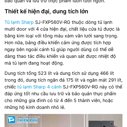
bảo quản và lưu trữ thực phẩm luôn tươi ngon.
Lấy nước bên ngoài: Không
Thiết kế hiện đại, dung tích lớn
Làm đá tự động: Không
Tủ lạnh Sharp
SJ-FXP560V-RG thuộc dòng tủ lạnh
multi door với 4 cửa hiện đại, chất liệu cửa tủ được là
Ngăn chuyển đổi linh hoạt: Có
bằng kim loại với tông màu xám vân lưới sang trọng.
Hơn nữa, bảng điều khiển cảm ứng được tích hợp
Chất liệu cửa tủ: Kim loại
ngay bên ngoài cánh tủ giúp người dùng có thể dễ
dàng thao tác điều khiển và quan sát được nhiệt độ
Công nghệ làm lạnh: Làm lạnh đa chiều Multi Airflow, hệ
mà tủ lạnh đang hoạt động.
thống quạt kép
Dung tích tổng 523 lít và dung tích sử dụng 466 lít
Điều khiển: Màn hình LED cảm ứng
trong đó, dung tích ngăn đá 175 lít và ngăn mát 291 lít,
chiếc
tủ lạnh Sharp 4 cánh
SJ-FXP560V-RG này có thể
Công nghệ khử mùi, diệt khuẩn: Plasmacluster ion
đáp ứng tốt nhu cầu lưu trữ và bảo quản thực phẩm
cho những gia đình có từ 4 đến 5 thành viên, hoặc
Nguồn điện: 220-240V, 50-60Hz
những hộ kinh doanh nhỏ lẻ.
Kích thước tủ(RxSxC): 795 x 740 x 1800 mm
Trọng lượng: 85 kg