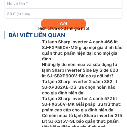
Gửi
Hiện chưa có đánh giá nào!
BÀI VIẾT LIÊN QUAN
Tủ lạnh Sharp inverter 4 cánh 466 lít
SJ-FXP560V-MG giúp mọi gia đình bảo
Công nghệ Inverter tiết kiệm điện
quản thực phẩm hiện đại cho mọi gia
đình
Tủ lạnh
Sharp 4 cánh SJ-FXP560V-RG trang bị công
Những lý do nên mua và sửa dụng tủ
nghệ Inverter hiện đại với cảm biến thông minh, tự
lạnh Sharp Inverter Side By Side 600
lít SJ-SBXP600V-BK có gì nổi bật?
động điều chỉnh hoạt động của quạt và máy nén. Nhờ
Tủ lạnh Sharp inverter 2 cánh 382 lít
đó, tủ vận hành êm ái, bền bỉ, hạn chế tiếng ồn và tiết
SJ-XP382AE-DS lựa chọn hoàn hảo
kiệm điện năng tối ưu. Đồng thời, nhiệt độ bên trong
cho gia đình hiện đại
luôn ổn định, giúp bảo quản thực phẩm tươi ngon lâu
Tủ lạnh Sharp inverter 4 cánh 572 lít
dài, đồng thời giảm chi phí sử dụng hàng tháng, mang
SJ-FX650V-MK Giải pháp lưu trữ thực
phẩm cao cấp cho gia đình hiện đại
lại tiện ích hoàn hảo cho gia đình.
Có nêm mua tủ lạnh Sharp inverter 215
Lít SJ-X215V-SL bảo quản thực phẩm
tiết kiệm điện cho gia đình nhỏ