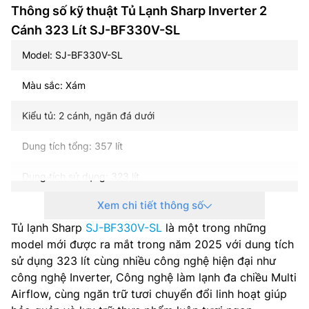
Thông số kỹ thuật Tủ Lạnh Sharp Inverter 2
Cánh 323 Lít SJ-BF330V-SL
Model: SJ-BF330V-SL
Màu sắc: Xám
Kiểu tủ: 2 cánh, ngăn đá dưới
Dung tích tổng: 357 lít
Dung tích sử dụng: 323 lít
Xem chi tiết thông số
Dung tích năng đá: 104 lít
Tủ lạnh Sharp
SJ-BF330V-SL
là một trong những
Dung tích năng mát: 219 lít
model mới được ra mắt trong năm 2025 với dung tích
sử dụng 323 lít cùng nhiều công nghệ hiện đại như
Công nghệ inverter: Có
công nghệ Inverter, Công nghệ làm lạnh đa chiều Multi
Airflow, cùng ngăn trữ tươi chuyển đổi linh hoạt giúp
Công suất tiêu thụ công bố theo TCVN: – kWh/năm