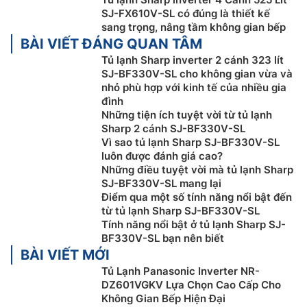
SJ-FX610V-SL có đúng là thiết kế
sang trọng, nâng tầm không gian bếp
BÀI VIẾT ĐÁNG QUAN TÂM
Tủ lạnh Sharp inverter 2 cánh 323 lít
SJ-BF330V-SL cho không gian vừa và
nhỏ phù hợp với kinh tế của nhiều gia
đình
Hệ thống làm lạnh kép
Những tiện ích tuyệt vời từ tủ lạnh
Sharp 2 cánh SJ-BF330V-SL
Hệ thống làm lạnh kép trên tủ lạnh Sharp inverter SJ-
Vì sao tủ lạnh Sharp SJ-BF330V-SL
BF330V-SL giúp tăng cường khả năng giữ thực phẩm
luôn được đánh giá cao?
tươi lên đáng kể, ngăn ngừa sự mất nước ở thực
Những điều tuyệt vời mà tủ lạnh Sharp
phẩm, cũng như hạn chế tình trạng nhiệt độ quá lạnh
SJ-BF330V-SL mang lại
và không đồng đều giữa các khu vực bên trong tủ
Điểm qua một số tính năng nổi bật đến
từ tủ lạnh Sharp SJ-BF330V-SL
lạnh nhờ tấm tôn sau thành tủ có khả năng hấp thu và
Tính năng nổi bật ở tủ lạnh Sharp SJ-
tỏa nhiệt hợp lý.
BF330V-SL bạn nên biết
BÀI VIẾT MỚI
Tủ Lạnh Panasonic Inverter NR-
DZ601VGKV Lựa Chọn Cao Cấp Cho
Không Gian Bếp Hiện Đại