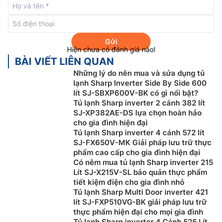
Gửi
Hiện chưa có đánh giá nào!
BÀI VIẾT LIÊN QUAN
Những lý do nên mua và sửa dụng tủ
Công nghệ làm lạnh đa chiều
lạnh Sharp Inverter Side By Side 600
lít SJ-SBXP600V-BK có gì nổi bật?
Tủ lạnh Sharp inverter
SJ-BF330V-SL được trang bị
Tủ lạnh Sharp inverter 2 cánh 382 lít
công nghệ làm lạnh đa chiều Multi Airflow với các
SJ-XP382AE-DS lựa chọn hoàn hảo
luồng khí lạnh thổi ra từ nhiều vị trí bên trong tủ giúp
cho gia đình hiện đại
Tủ lạnh Sharp inverter 4 cánh 572 lít
cho các ngăn tủ được làm lạnh đồng đều. Bạn sẽ
SJ-FX650V-MK Giải pháp lưu trữ thực
không phải lo lắng thực phẩm của mình bị hư hỏng do
phẩm cao cấp cho gia đình hiện đại
không nhận được đủ hơi lạnh.
Có nêm mua tủ lạnh Sharp inverter 215
Lít SJ-X215V-SL bảo quản thực phẩm
tiết kiệm điện cho gia đình nhỏ
Tủ lạnh Sharp Multi Door inverter 421
lít SJ-FXP510VG-BK giải pháp lưu trữ
thực phẩm hiện đại cho mọi gia đình
Tủ lạnh Sharp inverter 4 Cánh 525 Lít