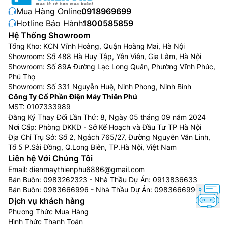
Mua Hàng Online:
0918969699
Hotline Bảo Hành:
1800585859
Hệ Thống Showroom
Tổng Kho: KCN Vĩnh Hoàng, Quận Hoàng Mai, Hà Nội
Showroom: Số 488 Hà Huy Tập, Yên Viên, Gia Lâm, Hà Nội
Showroom: Số 89A Đường Lạc Long Quân, Phường Vĩnh Phúc,
Phú Thọ
Showroom: Số 331 Nguyễn Huệ, Ninh Phong, Ninh Bình
Công Ty Cổ Phần Điện Máy Thiên Phú
MST: 0107333989
Đăng Ký Thay Đổi Lần Thứ: 8, Ngày 05 tháng 09 năm 2024
Nơi Cấp: Phòng DKKD - Sở Kế Hoạch và Đầu Tư TP Hà Nội
Địa Chỉ Trụ Sở: Số 2, Ngách 765/27, Đường Nguyễn Văn Linh,
Tổ 5 P.Sài Đồng, Q.Long Biên, TP.Hà Nội, Việt Nam
Liên hệ Với Chúng Tôi
Email:
dienmaythienphu6886@gmail.com
Bán Buôn:
0983262323
- Nhà Thầu Dự Án:
0913836633
Bán Buôn:
0983666996
- Nhà Thầu Dự Án:
0983666996
Dịch vụ khách hàng
Phương Thức Mua Hàng
Hình Thức Thanh Toán