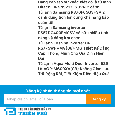
Đẳng cấp tạo sự khác biệt đó là tủ lạnh
Hitachi HRSN9713ESUVN 2 cánh
Tủ lạnh Samsung RS70F65Q3FSV 2
cánh dung tích lớn cùng khả năng bảo
quản tốt
Tủ lạnh Samsung inverter
RS57DG400EM9SV sở hữu nhiều tính
năng và đáng lựa chọn
Tủ Lạnh Toshiba Inverter GR-
Ngăn trữ tươi chuyển đổi linh hoạt
RS775WI-PMV(06)-MG Thiết Kế Đẳng
Cấp, Thông Minh Cho Gia Đình Hiện
Tủ lạnh Sharp Inverter 2 cánh
323 lit SJ-BF330V-SL sở
Đại
hữu ngăn trữ tươi chuyển đổi linh hoạt có thể dùng để
Tủ Lạnh Aqua Multi Door Inverter 529
lưu trữ và bảo quản các loại thự phẩm tươi sống hoặc
Lít AQR-M600XA(GB) Không Gian Lưu
Trữ Rộng Rãi, Tiết Kiệm Điện Hiệu Quả
bảo quan rau củ quả sử dụng trong ngày.
Bộ lọc phân tủ bạc Ag+
Đăng ký nhận thông tin mới nhất
Bộ lọc với các phân tử Ag+ khử mùi không khí trong
Đăng ký
tủ lạnh Sharp giá rẻ
SJ-BF330V-SL giúp giảm thiểu
mùi hôi khó chịu trong quá trình lưu trữ thực phẩm.
Giữ thực phẩm luôn tươi ngon và không bị lẫn mùi.