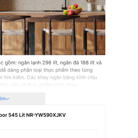
khuẩn Ag
Nguồn đ
Kích thư
Trọng lư
Xuất xứ:
 gồm: ngăn lạnh 296 lít, ngăn đá 188 lít và
n dễ dàng phân loại thực phẩm theo từng
Hãng sản
khi tìm kiếm. Các khay ngăn bằng kính chịu
Năm ra 
i hộp, nồi và thực phẩm khác nhau.
êm
 trang bị công nghệ Multi Control kết hợp
 Door 545 Lít NR-YW590XJKV
ăng theo dõi thói quen sử dụng và điều kiện
nh phù hợp, góp phần duy trì hiệu quả bảo