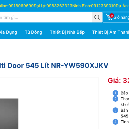
ine:
0918969699
Đại Lý:
0983262323
Ninh Bình:
0912339019
Dự Án:
0
Giỏ hàn
Gia Dụng
Tủ Đông
Thiết Bị Nhà Bếp
Thiết Bị Âm Than
ulti Door 545 Lít NR-YW590XJKV
Giá: 
Bảo
Than
kho
Bán 
545
Tình