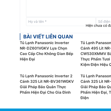
Hiện chưa có đ
BÀI VIẾT LIÊN QUAN
Tủ Lạnh Panasonic Inverter
Tủ Lạnh Panasoni
NR-DZ601VGKV Lựa Chọn
Cánh 495 Lít NR
Cao Cấp Cho Không Gian Bếp
CW530XMMV Bả
Hiện Đại
Thực Phẩm Tươi 
Kiệm Điện Hiệu 
Tủ Lạnh Panasonic Inverter 2
Tủ Lạnh Panasoni
Cánh 325 Lít NR-BV361WGKV
Cánh 325 Lít N
Giải Pháp Bảo Quản Thực
Giải Pháp Bảo Q
Phẩm Hiện Đại Cho Gia Đình
Phẩm Hiện Đại, T
Điện
Ngăn đông mềm Prime Fresh