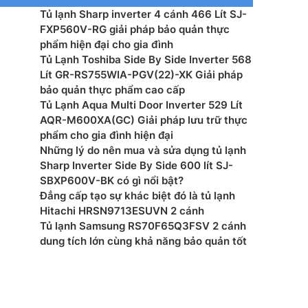
Tủ lạnh Sharp inverter 4 cánh 466 Lít SJ-
ệ inverter: Inverter + Cảm biến Econavi
FXP560V-RG giải pháp bảo quản thực
phẩm hiện đại cho gia đình
t tiêu thụ công bố theo TCVN: 490 kWh/năm
Tủ Lạnh Toshiba Side By Side Inverter 568
Lít GR-RS755WIA-PGV(22)-XK Giải pháp
 bên ngoài: Không
bảo quản thực phẩm cao cấp
Tủ Lạnh Aqua Multi Door Inverter 529 Lít
tự động: Không
AQR-M600XA(GC) Giải pháp lưu trữ thực
phẩm cho gia đình hiện đại
ng mềm: Prime Fresh -3 độ C
Những lý do nên mua và sửa dụng tủ lạnh
Sharp Inverter Side By Side 600 lít SJ-
u cửa tủ: Thép
SBXP600V-BK có gì nổi bật?
Đẳng cấp tạo sự khác biệt đó là tủ lạnh
hệ làm lạnh: Làm lạnh vòng cung Panorama
Hitachi HRSN9713ESUVN 2 cánh
Tủ lạnh Samsung RS70F65Q3FSV 2 cánh
ển: Bên trong Ngăn lạnh
dung tích lớn cùng khả năng bảo quản tốt
ệ khử mùi, diệt khuẩn: Bộ lọc tinh thể bạc (Ag Clean)
iện: 220-240V, 50-60Hz