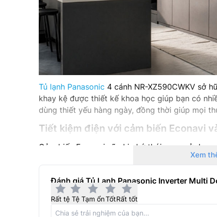
Tủ lạnh Panasonic
4 cánh NR-XZ590CWKV sở hữu d
khay kệ được thiết kế khoa học giúp bạn có nh
dùng thiết yếu hàng ngày, đồng thời giúp mọi th
Tiết kiệm điện với cảm biến Econavi v
Cảm biến Econavi sẽ ghi nhớ thói quen sử dụng 
Xem th
phù hợp giúp tiết kiệm 10% điện năng. Kết hợp 
êm ái và ổn định đồng thời tiết kiệm thêm 40% 
Đánh giá Tủ Lạnh Panasonic Inverter Multi
Rất tệ
Tệ
Tạm ổn
Tốt
Rất tốt