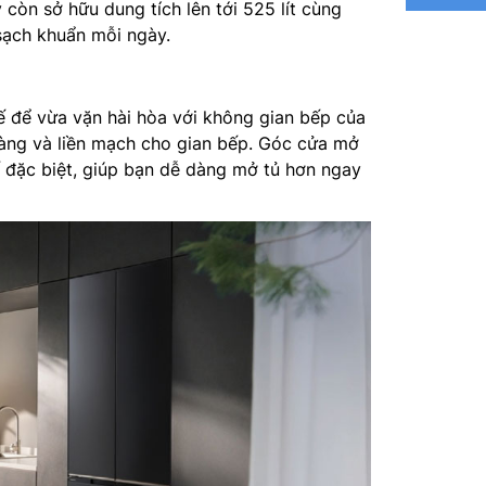
còn sở hữu dung tích lên tới 525 lít cùng
sạch khuẩn mỗi ngày.
Công ngh
Công suấ
ế để vừa vặn hài hòa với không gian bếp của
Lấy nước
 gàng và liền mạch cho gian bếp. Góc cửa mở
ế đặc biệt, giúp bạn dễ dàng mở tủ hơn ngay
Làm đá 
Ngăn đô
Chất liệ
Công ng
Điều khi
Công ngh
Nguồn đ