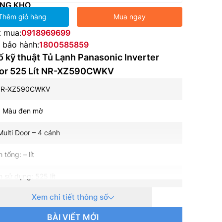
NG KHO
Thêm giỏ hàng
Mua ngay
t mua:
0918969699
e bảo hành:
1800585859
 kỹ thuật Tủ Lạnh Panasonic Inverter
oor 525 Lít NR-XZ590CWKV
 NR-XZ590CWKV
: Màu đen mờ
Multi Door – 4 cánh
 tổng: – lít
h sử dụng: 525 lít
Xem chi tiết thông số
h năng đá: 158 lít
BÀI VIẾT MỚI
h năng mát: 367 lít