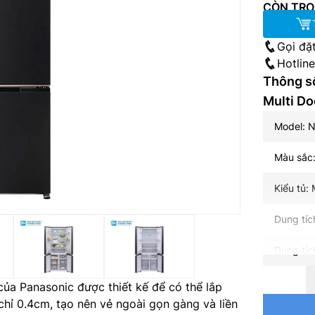
CÒN TRO
Gọi đặ
Hotlin
Thông số
Multi D
Model:
Màu sắc
Kiểu tủ: 
Dung tích
Dung tíc
Dung tíc
của Panasonic được thiết kế để có thể lắp
chỉ 0.4cm, tạo nên vẻ ngoài gọn gàng và liền
Dung tíc