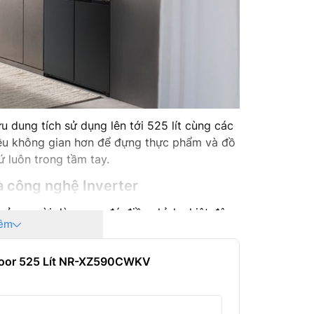
Kích thư
Trọng lư
Xuất xứ:
Hãng sản
ung tích sử dụng lên tới 525 lít cùng các
iều không gian hơn để đựng thực phẩm và đồ
Năm ra 
ứ luôn trong tầm tay.
à công nghệ Inverter
của người dùng sau đó điều chỉnh nhiệt độ
êm
với công nghệ Inverter giúp
tủ lạnh
vận hành
điện năng.
 Door 525 Lít NR-XZ590CWKV