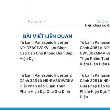
Hiện chưa có đ
BÀI VIẾT LIÊN QUAN
Tủ Lạnh Panasonic Inverter
Tủ Lạnh Panasoni
NR-DZ601VGKV Lựa Chọn
Cánh 495 Lít NR
Cao Cấp Cho Không Gian Bếp
CW530XMMV Bả
Hiện Đại
Thực Phẩm Tươi 
Kiệm Điện Hiệu 
Tủ Lạnh Panasonic Inverter 2
Tủ Lạnh Panasoni
Cánh 325 Lít NR-BV361WGKV
Cánh 325 Lít N
Đông mềm thịt và cá ở nhiệt độ chuẩn
Giải Pháp Bảo Quản Thực
Giải Pháp Bảo Q
Phẩm Hiện Đại Cho Gia Đình
Phẩm Hiện Đại, T
Tủ lạnh Panasonic inverter
NR-XZ590CWKV được t
Điện
bảo quản cá và thịt ở mức chuẩn -3 độ C, giúp 
gian lên tới 7 ngày. Ở nhiệt độ này, bạn sẽ khô