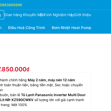
0983666996
Gian hàng Khuyến Mãi
Kinh Nghiệm Hay
Giới thiệu
g
h
Điều Hoà Công Trình
Bơm Nhiệt Heat Pump
7.850.000
 hành chính hãng
Máy 2 năm, máy nén 12 năm
h toán thuận tiện, bằng tiền mặt, Sec hoặc chuyển
ản
buôn, bán lẻ
Tủ Lạnh Panasonic Inverter Multi Door
 Lít NR-XZ590CWKV
số lượng lớn với giá cạnh tranh
 trang: Mới 100%