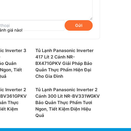
Gửi
ánh giá nào!
c Inverter 3
Tủ Lạnh Panasonic Inverter
-
417 Lít 2 Cánh NR-
o Quản
BX471GPKV Giải Pháp Bảo
Ngon, Tiết
Quản Thực Phẩm Hiện Đại
Quả
Cho Gia Đình
c Inverter 2
Tủ Lạnh Panasonic Inverter 2
R-BV361GPKV
Cánh 300 Lít NR-BV331WGKV
 -3 độ C
uản Thực
Bảo Quản Thực Phẩm Tươi
iết Kiệm
Ngon, Tiết Kiệm Điện Hiệu
rang bị công nghệ đông mềm Prime Fresh
Quả
giữ được dưỡng chất và hương vị trong thời
ng cần phải rã đông thực phẩm, giúp bạn