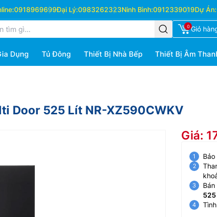
ine:
0918969699
Đại Lý:
0983262323
Ninh Bình:
0912339019
Dự Án:
0
Giỏ hàn
Gia Dụng
Tủ Đông
Thiết Bị Nhà Bếp
Thiết Bị Âm Than
ulti Door 525 Lít NR-XZ590CWKV
Giá: 1
Bảo
Than
kho
Bán 
525
Tình