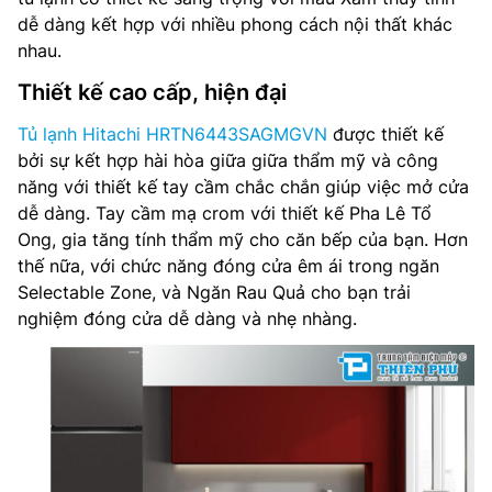
Công suất tiêu thụ công bố theo TCVN: – kWh/năm
dễ dàng kết hợp với nhiều phong cách nội thất khác
nhau.
Lấy nước bên ngoài: Không
Thiết kế cao cấp, hiện đại
Làm đá tự động: Có
Tủ lạnh Hitachi HRTN6443SAGMGVN
được thiết kế
Ngăn chuyển đổi linh hoạt: Có
bởi sự kết hợp hài hòa giữa giữa thẩm mỹ và công
năng với thiết kế tay cầm chắc chắn giúp việc mở cửa
Chất liệu cửa tủ: Kim loại
dễ dàng. Tay cầm mạ crom với thiết kế Pha Lê Tổ
Ong, gia tăng tính thẩm mỹ cho căn bếp của bạn. Hơn
Công nghệ làm lạnh: Làm Lạnh Vòng Cung Dual Sense
thế nữa, với chức năng đóng cửa êm ái trong ngăn
Selectable Zone, và Ngăn Rau Quả cho bạn trải
Điều khiển: Điện tử bên trong tủ
nghiệm đóng cửa dễ dàng và nhẹ nhàng.
Công nghệ khử mùi, diệt khuẩn: Bộ lọc Tripple Power
Nguồn điện: 220-240V, 50-60Hz
Kích thước tủ(RxCxS): 660 x 1800 x 720 mm
Trọng lượng: 72 kg