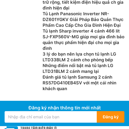
mát bất cứ khi nào bạn muốn – hoàn hảo cho những
trữ rộng, tiết kiệm điện hiệu quả ch gia
phút giải khát tức thì.
đình hiện đại
Tủ Lạnh Panasonic Inverter NR-
DZ601YGKV Giải Pháp Bảo Quản Thực
Phẩm Cao Cấp Cho Gia Đình Hiện Đại
Tủ lạnh Sharp inverter 4 cánh 466 lít
SJ-FXP560V-MG giúp mọi gia đình bảo
quản thực phẩm hiện đại cho mọi gia
đình
3 lý do bạn nên lựa chọn tủ lạnh LG
LTD33BLM 2 cánh cho phòng bếp
Những điểm nổi bật mà tủ lạnh LG
LTD31BLM 2 cánh mang lại
Đánh giá tủ lạnh Samsung 2 cánh
RS57DG410EB4SV với một cái nhìn
khách quan
Ngăn Triple Ease Zone
Tủ lạnh Hitachi inverter
HRTN6443SAGMGVN được
trang bị ngăn Triple Ease Zone có thiết kế riêng để tối
Đăng ký nhận thông tin mới nhất
ưu hóa không gian lưu trữ và sắp xếp trong ngăn đá.
Đăng ký
Ngăn này giúp kiểm soát mùi khó chịu nhờ Bộ Lọc Khử
Mùi Triple Power, đảm bảo thực phẩm đông lạnh luôn