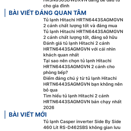
cho gia đình
BÀI VIẾT ĐÁNG QUAN TÂM
Tủ lạnh Hitachi HRTN6443SAGMGVN
2 cánh chất lượng tốt và đáng mua
Tủ lạnh Hitachi HRTN6443SAGMGVN
2 cánh chất lượng tốt, đáng sở hữu
Đánh giá tủ lạnh Hitachi 2 cánh
HRTN6443SAGMGVN với cái nhìn
khách quan nhất
Tại sao nên chọn tủ lạnh Hitachi
HRTN6443SAGMGVN 2 cánh cho
phòng bếp?
Làm đá tự động
Điểm đáng chú ý từ tủ lạnh Hitachi
HRTN6443SAGMGVN bạn không nên
Đá viên luôn sẵn sàng với chức năng Tự Động Làm Đá,
bỏ qua
Tìm hiểu tủ lạnh Hitachi 2 cánh
mang đến nguồn đá liên tục bất cứ khi nào bạn cần.
HRTN6443SAGMGVN bán chạy nhất
Thiết kế tinh gọn và tiết kiệm không gian giúp tối ưu
2026
diện tích sử dụng trong ngăn đá. Bình chứa nước 4L
BÀI VIẾT MỚI
dễ dàng châm đầy và vệ sinh, đảm bảo nguồn nước an
Tủ lạnh Casper inverter Side By Side
toàn và ổn định. Tận hưởng sự tiện lợi của đá viên tươi
460 Lít RS-D462SBS không gian lưu