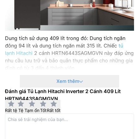
Xuất xứ: Thái Lan
Hãng sản xuất: Hitachi
Dung tích sử dụng 409 lít trong đó: Dung tích ngăn
Năm ra mắt: 2025
đông 94 lít và dung tích ngăn mát 315 lít. Chiếc
tủ
lạnh Hitachi
2 cánh HRTN6443SAGMGVN này đáp ứng
nhu cầu lưu trữ và bảo quản thực phẩm cho những gia
đình có từ 3 đến 4 thành viên.
Điều khiển cảm biến kép
Xem thêm
Đánh giá Tủ Lạnh Hitachi Inverter 2 Cánh 409 Lít
Tủ lạnh Hitachi ngăn đá trên
HRTN6443SAGMGVN
HRTN6443SAGMGVN
được trang bị 2 cảm biến độc lập, tùy chỉnh độ lạnh
trong mỗi ngăn giúp gia tăng hiệu suất sử dụng năng
Rất tệ
Tệ
Tạm ổn
Tốt
Rất tốt
lượng và bảo quản thực phẩm thông qua việc kiểm
soát nhiệt độ một cách toàn diện và chính xác. Cảm
Biến Kép Dual Sense Làm Lạnh Vòng Cung bảo quản
thực phẩm tươi ngon dưới luồng khí lạnh nhẹ nhàng.