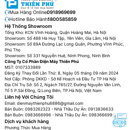
tươi mới. Dễ dàng lấy và vệ sinh thực phẩm với thiết
Mua Hàng Online:
0918969699
kế ngăn kéo trượt mượt mà, đi kèm cửa đóng tự động
Hotline Bảo Hành:
1800585859
tiện lợi.
Hệ Thống Showroom
Tổng Kho: KCN Vĩnh Hoàng, Quận Hoàng Mai, Hà Nội
Showroom: Số 488 Hà Huy Tập, Yên Viên, Gia Lâm, Hà Nội
Showroom: Số 89A Đường Lạc Long Quân, Phường Vĩnh Phúc,
Phú Thọ
Showroom: Số 331 Nguyễn Huệ, Ninh Phong, Ninh Bình
Công Ty Cổ Phần Điện Máy Thiên Phú
MST: 0107333989
Đăng Ký Thay Đổi Lần Thứ: 8, Ngày 05 tháng 09 năm 2024
Nơi Cấp: Phòng DKKD - Sở Kế Hoạch và Đầu Tư TP Hà Nội
Địa Chỉ Trụ Sở: Số 2, Ngách 765/27, Đường Nguyễn Văn Linh,
Tổ 5 P.Sài Đồng, Q.Long Biên, TP.Hà Nội, Việt Nam
Liên hệ Với Chúng Tôi
Hộp tiện ích sức khỏe
Email:
dienmaythienphu6886@gmail.com
Bán Buôn:
0983262323
- Nhà Thầu Dự Án:
0913836633
Giải pháp lưu trữ tiện lợi dành riêng cho vật dụng
Bán Buôn:
0983666996
- Nhà Thầu Dự Án:
0983666996
chăm sóc cá nhân và sức khỏe của bạn. Ngăn chứa có
Dịch vụ khách hàng
thể điều chỉnh độ cao, dễ dàng di chuyển và tháo rời,
Phương Thức Mua Hàng