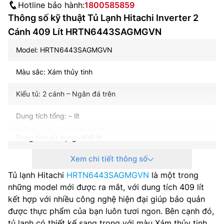
Hotline bảo hành:
1800585859
Thông số kỹ thuật Tủ Lạnh Hitachi Inverter 2
Cánh 409 Lít HRTN6443SAGMGVN
Model: HRTN6443SAGMGVN
Màu sắc: Xám thủy tinh
Kiểu tủ: 2 cánh – Ngăn đá trên
Dung tích tổng: – lít
Dung tích sử dụng: 409 lít
Xem chi tiết thông số
Dung tích năng đá: 94 lít
Tủ lạnh Hitachi
HRTN6443SAGMGVN
là một trong
Dung tích năng mát: 315 lít
những model mới được ra mắt, với dung tích 409 lít
kết hợp với nhiều công nghệ hiện đại giúp bảo quản
Công nghệ inverter: Inverter
được thực phẩm của bạn luôn tươi ngon. Bên cạnh đó,
tủ lạnh có thiết kế sang trọng với màu Xám thủy tinh