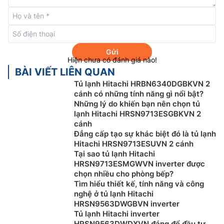
Gửi
Hiện chưa có đánh giá nào!
BÀI VIẾT LIÊN QUAN
Tủ lạnh Hitachi HRBN6340DGBKVN 2
cánh có những tính năng gì nổi bật?
Những lý do khiến bạn nên chọn tủ
lạnh Hitachi HRSN9713ESGBKVN 2
cánh
Đẳng cấp tạo sự khác biệt đó là tủ lạnh
Máy nén Inverter hiệu suất cao
Hitachi HRSN9713ESUVN 2 cánh
Tại sao tủ lạnh Hitachi
Tủ lạnh Hitachi 2 cánh
HRTN6443SAGMGVN này sử
HRSN9713ESMGWVN inverter được
dụng máy nén Inverter điều khiển điện tử giúp tiết
chọn nhiều cho phòng bếp?
kiệm điện tối ưu cho người dùng. Đồng thời, với động
Tìm hiểu thiết kế, tính năng và công
cơ Inverter cũng mang lại hiệu suất hoạt động cao hơn
nghệ ở tủ lạnh Hitachi
HRSN9563DWGBVN inverter
và có độ ồn thấp hơn so với những model không được
Tủ lạnh Hitachi inverter
trang bị công nghệ này.
HRSN9563DWDXVN đáng để đầu tư