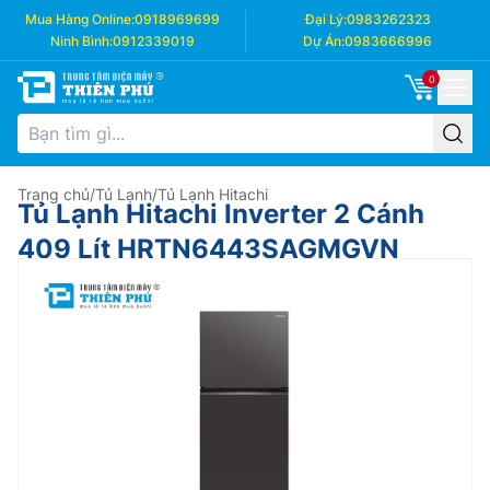
Mua Hàng Online:
0918969699
Đại Lý:
0983262323
Ninh Bình:
0912339019
Dự Án:
0983666996
0
Trang chủ
/
Tủ Lạnh
/
Tủ Lạnh Hitachi
Tủ Lạnh Hitachi Inverter 2 Cánh
409 Lít HRTN6443SAGMGVN