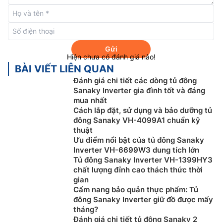
Nhiệt độ trong tủ có thể đạt tới -18 độ C, thực phẩm
được bảo quản trong điều kiện đông lạnh sâu, phù
Gửi
hợp với nhu cầu bảo quản một số thực phẩm như thịt,
Hiện chưa có đánh giá nào!
cá, rau củ,…trong thời gian dài. Với điều kiện lý tưởng,
BÀI VIẾT LIÊN QUAN
vi khuẩn sẽ không thể xâm nhập vào thực phẩm, giúp
Đánh giá chi tiết các dòng tủ đông
thức ăn giữ trọn hương vị và dưỡng chất.
Sanaky Inverter gia đình tốt và đáng
mua nhất
Công nghệ inverter tiết kiệm điện
Cách lắp đặt, sử dụng và bảo dưỡng tủ
đông Sanaky VH-4099A1 chuẩn kỹ
Tủ đông
Sanaky 150 lít VH-180VD3 được trang bị
thuật
công nghệ inverter giúp máy tiết kiệm điện năng lên
Ưu điểm nổi bật của tủ đông Sanaky
tới 50%. Với công nghệ này khi tủ đông đạt đến mức
Inverter VH-6699W3 dung tích lớn
Tủ đông Sanaky Inverter VH-1399HY3
nhiệt phù hợp, máy nén sẽ duy trì mức công suất nhỏ
chất lượng đỉnh cao thách thức thời
nhất, và chính từ đó có thể điều chỉnh từ mức công
gian
suất này lên đến mức nhiệt độ phù hợp mà không cần
Cẩm nang bảo quản thực phẩm: Tủ
phải khởi động lại làm giảm điện năng tiêu thụ.
đông Sanaky Inverter giữ đồ được mấy
tháng?
Đánh giá chi tiết tủ đông Sanaky 2