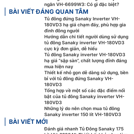
ngăn VH-6699W3: Có gì đặc biệt?
BÀI VIẾT ĐÁNG QUAN TÂM
Tủ đông đứng Sanaky Inverter VH-
180VD3 hạ giá chạm đáy, phù hợp gia
đình đông người
Hướng dẫn chi tiết người dùng sử dụng
tủ đông Sanaky inverter VH-180VD3
cực kỳ đơn giản, dễ hiểu
Tủ đông Sanaky inverter VH-180VD3
hạ giá “sập sàn”, chất lượng đỉnh đáng
mua hiện nay
Ngoài ra, công nghệ này còn giúp tốc độ vòng quay
Thiết kế nhỏ gọn dễ dàng sử dụng, bền
bỉ với tủ đông đứng Sanaky VH-
của roto máy nén trong động cơ Inverter có thể điều
180VD3
chỉnh duy trì ở mức thấp khi tủ đông hoạt động. Tốc
Tổng hợp về một số các đặc điểm nổi
độ vòng quay luôn duy trì ở mức thấp và sẵn sàng
bật của tủ đông Sanaky inverter VH-
tăng tốc lên để làm lạnh cho ngăn đông lạnh. Vậy nên,
180VD3
tủ không cần phải bật – tắt để khởi động lại máy nén
Những lý do nên chọn mua tủ đông
Sanaky inverter 150 lít VH-180VD3
như các tủ thông thường.
BÀI VIẾT MỚI
Gas R600a bền bỉ thân thiện môi trường
Đánh giá nhanh Tủ Đông Sanaky 175