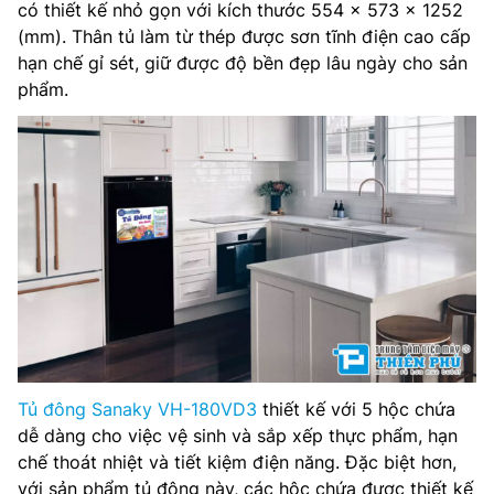
có thiết kế nhỏ gọn với kích thước 554 x 573 x 1252
Kích thước: 554 x 573 x 1252 (mm)
(mm). Thân tủ làm từ thép được sơn tĩnh điện cao cấp
hạn chế gỉ sét, giữ được độ bền đẹp lâu ngày cho sản
Trọng lượng: 46 (kg)
phẩm.
Môi chất lạnh: R600a
Bánh xe: 4 chân đế, không có bánh xe
Tủ đông Sanaky VH-180VD3
thiết kế với 5 hộc chứa
dễ dàng cho việc vệ sinh và sắp xếp thực phẩm, hạn
chế thoát nhiệt và tiết kiệm điện năng. Đặc biệt hơn,
với sản phẩm tủ đông này, các hộc chứa được thiết kế