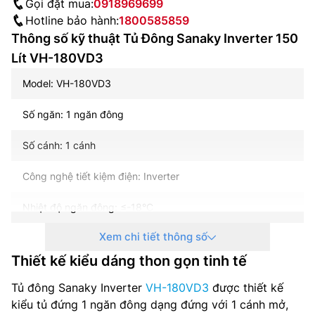
Gọi đặt mua:
0918969699
Hotline bảo hành:
1800585859
Thông số kỹ thuật Tủ Đông Sanaky Inverter 150
Lít VH-180VD3
Model: VH-180VD3
Số ngăn: 1 ngăn đông
Số cánh: 1 cánh
Công nghệ tiết kiệm điện: Inverter
Nhiệt độ ngăn đông: ≤-18°C
Xem chi tiết thông số
Nguồn điện: 220V/50Hz
Thiết kế kiểu dáng thon gọn tinh tế
Công suất: 121,3 (W)
Tủ đông Sanaky Inverter
VH-180VD3
được thiết kế
Dung tích thực: 150 lít
kiểu tủ đứng 1 ngăn đông dạng đứng với 1 cánh mở,