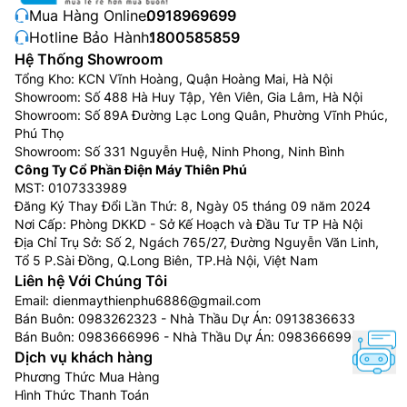
Tủ đông thiết kế với 5 hộc chứa dễ dàng cho việc
Mua Hàng Online:
0918969699
vệ sinh và sắp xếp thực phẩm, dễ sử dụng, hạn
Hotline Bảo Hành:
1800585859
chế thoát nhiệt, tiết kiệm điện năng. Đặc biệt hơn,
Hệ Thống Showroom
với sản phẩm tủ đông này, các hộc chứa được
Tổng Kho: KCN Vĩnh Hoàng, Quận Hoàng Mai, Hà Nội
Showroom: Số 488 Hà Huy Tập, Yên Viên, Gia Lâm, Hà Nội
thiết kế theo dạng ngăn kéo, rất tiện lợi với việc
Showroom: Số 89A Đường Lạc Long Quân, Phường Vĩnh Phúc,
cất giữ thực phẩm.
Phú Thọ
Nút điều chỉnh nằm bên ngoài tủ, vậy nên người sử
Showroom: Số 331 Nguyễn Huệ, Ninh Phong, Ninh Bình
dụng có thể dễ dàng điều chỉnh nhiệt độ mà không
Công Ty Cổ Phần Điện Máy Thiên Phú
cần mở tủ ra, tránh thất thoát nhiệt, gây tốn điện.
MST: 0107333989
Đăng Ký Thay Đổi Lần Thứ: 8, Ngày 05 tháng 09 năm 2024
4 chân tủ hình trụ ở 4 góc sẽ giúp dễ dàng di
Nơi Cấp: Phòng DKKD - Sở Kế Hoạch và Đầu Tư TP Hà Nội
chuyển tủ khi cần thiết cũng như tăng sự vững
Địa Chỉ Trụ Sở: Số 2, Ngách 765/27, Đường Nguyễn Văn Linh,
chãi, chắc chắn của tủ.
Tổ 5 P.Sài Đồng, Q.Long Biên, TP.Hà Nội, Việt Nam
Liên hệ Với Chúng Tôi
Email:
dienmaythienphu6886@gmail.com
Bán Buôn:
0983262323
- Nhà Thầu Dự Án:
0913836633
Bán Buôn:
0983666996
- Nhà Thầu Dự Án:
0983666996
Dịch vụ khách hàng
Phương Thức Mua Hàng
Hình Thức Thanh Toán