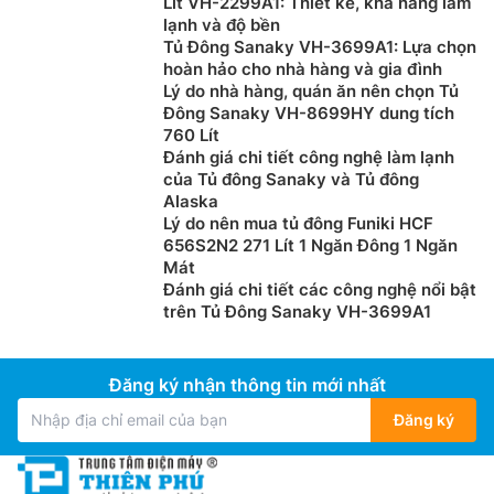
Lít VH-2299A1: Thiết kế, khả năng làm
Tủ đông đứng Sanaky VH-180VD3 sử dụng Gas R600a
lạnh và độ bền
với hiệu quả làm lạnh nhanh chóng và giữ lạnh lâu giúp
Tủ Đông Sanaky VH-3699A1: Lựa chọn
tiết kiệm điện và hoạt động cực êm ái, ngoài ra Gas
hoàn hảo cho nhà hàng và gia đình
Lý do nhà hàng, quán ăn nên chọn Tủ
R600a còn có các ưu điểm như: Đảm bảo thân thiện
Đông Sanaky VH-8699HY dung tích
với môi trường và không độc hại, Mang đến khả năng
760 Lít
vận hành tốt nhất cho tủ đông.
Đánh giá chi tiết công nghệ làm lạnh
của Tủ đông Sanaky và Tủ đông
Alaska
Lý do nên mua tủ đông Funiki HCF
656S2N2 271 Lít 1 Ngăn Đông 1 Ngăn
Mát
Đánh giá chi tiết các công nghệ nổi bật
trên Tủ Đông Sanaky VH-3699A1
Đăng ký nhận thông tin mới nhất
Đăng ký
Nhiều tiện ích đi kèm