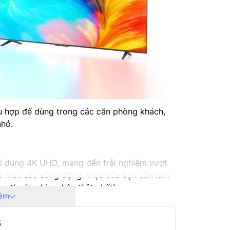
Năm ra 
 hợp để dùng trong các căn phòng khách,
nhỏ.
ội dung 4K UHD, mang đến trải nghiệm vượt
t và màu sắc sống động. Việc của bạn cần làm
ững thước phim chân thật nhất!
êm
5