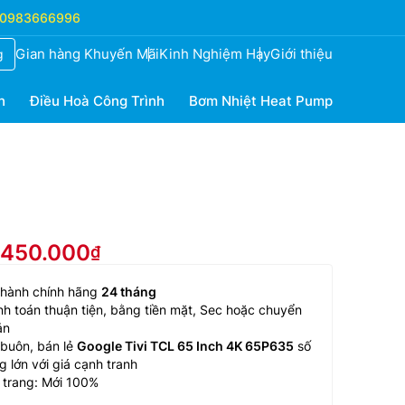
0983666996
Gian hàng Khuyến Mãi
Kinh Nghiệm Hay
Giới thiệu
g
h
Điều Hoà Công Trình
Bơm Nhiệt Heat Pump
9.450.000
 hành chính hãng
24 tháng
h toán thuận tiện, bằng tiền mặt, Sec hoặc chuyển
ản
buôn, bán lẻ
Google Tivi TCL 65 Inch 4K 65P635
số
g lớn với giá cạnh tranh
 trang: Mới 100%