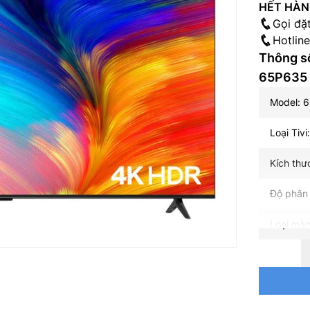
HẾT HÀ
Gọi đặ
Hotlin
Thông số
65P635
Model: 
Loại Tivi
Kích thư
Độ phân 
Loại màn
Tần số q
Bộ xử lý: