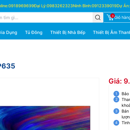
ine:
0918969699
Đại Lý:
0983262323
Ninh Bình:
0912339019
Dự Án:
0
Giỏ hàn
Gia Dụng
Tủ Đông
Thiết Bị Nhà Bếp
Thiết Bị Âm Than
5P635
Giá: 
Bảo
Than
kho
Bán 
lượn
Tình