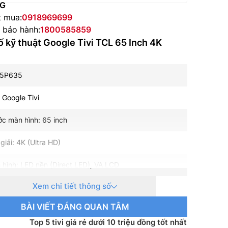
NG
t mua:
0918969699
e bảo hành:
1800585859
 kỹ thuật Google Tivi TCL 65 Inch 4K
65P635
: Google Tivi
ớc màn hình: 65 inch
giải: 4K (Ultra HD)
 hình: LED nền (Direct LED), VA LCD
Xem chi tiết thông số
uét: 60Hz
BÀI VIẾT ĐÁNG QUAN TÂM
 Bộ xử lý lõi tứ AIPQ 2.0
Top 5 tivi giá rẻ dưới 10 triệu đồng tốt nhất