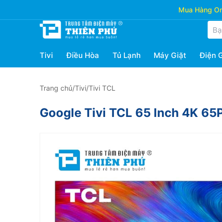
Mua Hàng Onl
Tivi
Điều Hòa
Tủ Lạnh
Máy Giặt
Điện 
Trang chủ
/
Tivi
/
Tivi TCL
Google Tivi TCL 65 Inch 4K 6