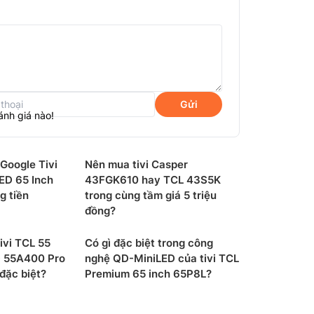
Gửi
ánh giá nào!
 Google Tivi
Nên mua tivi Casper
ED 65 Inch
43FGK610 hay TCL 43S5K
g tiền
trong cùng tầm giá 5 triệu
đồng?
ivi TCL 55
Có gì đặc biệt trong công
D 55A400 Pro
nghệ QD-MiniLED của tivi TCL
 đặc biệt?
Premium 65 inch 65P8L?
5, bộ xử lý AIPQ 2.0 mới được xây dựng để
 thể, nâng cao trải nghiệm giải trí. Một