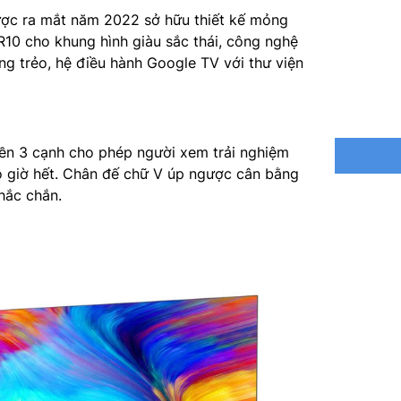
Hệ điều 
ợc ra mắt năm 2022 sở hữu thiết kế mỏng
R10 cho khung hình giàu sắc thái, công nghệ
Tổng côn
g trẻo, hệ điều hành Google TV với thư viện
Điều khi
tiếng Việ
Kích thư
ền 3 cạnh cho phép người xem trải nghiệm
– Dày 3
 giờ hết. Chân đế chữ V úp ngược cân bằng
chắc chắn.
Khối lượ
Kích thư
83.3 cm 
Khối lượ
Nhà sản 
Xuất xứ: