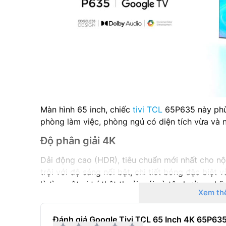
Màn hình 65 inch, chiếc
tivi TCL
65P635 này phù
phòng làm việc, phòng ngủ có diện tích vừa và 
Độ phân giải 4K
Dải động cao (HDR), tiêu chuẩn mới nhất cho n
trội với độ sáng nổi bật, chi tiết bóng đặc biệ
là tìm một vị trí thật thoải mái và tận hưởng nh
Xem th
Đánh giá Google Tivi TCL 65 Inch 4K 65P63