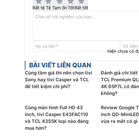
Rất tệ
Tệ
Tạm ổn
Tốt
Rất tốt
Hiện chưa có đ
BÀI VIẾT LIÊN QUAN
Cùng tầm giá thì nên chọn tivi
Đánh giá chi tiết
Sony hay tivi Casper và TCL
TCL Premium QL
để tiết kiệm chi phí?
4K 65P7L có đán
không?
Cùng màn hình Full HD 43
Review Google T
Bộ xử lý AIPQ 2.0
inch, tivi Casper E43FAC110
inch QD-MiniLE
và TCL 43S5K loại nào đáng
vừa ra mắt có gì
Được xem là bộ não của chiếc
tivi TCL 4K
65P63
mua hơn?
tối ưu hóa hiệu suất phần cứng và phần mềm tổng