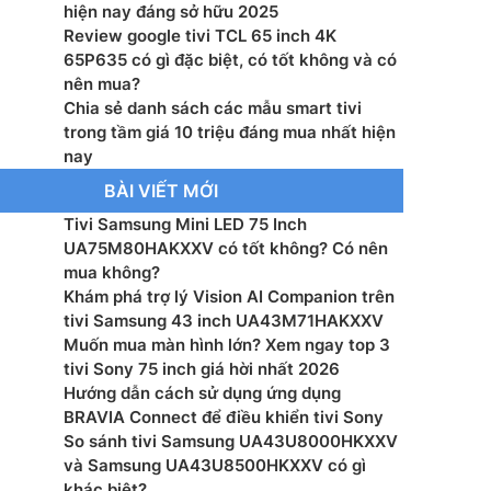
hành – Giao diện: Google TV
hiện nay đáng sở hữu 2025
Review google tivi TCL 65 inch 4K
g suất loa: 2 x 10W
65P635 có gì đặc biệt, có tốt không và có
nên mua?
ển thông minh: Tìm kiếm giọng nói trên YouTube bằng
Chia sẻ danh sách các mẫu smart tivi
t, Google Assistant có tiếng Việt
trong tầm giá 10 triệu đáng mua nhất hiện
nay
ớc có chân, đặt bàn: Ngang 144.5 cm – Cao 88.8 cm
BÀI VIẾT MỚI
0.3 cm
Tivi Samsung Mini LED 75 Inch
ng có chân đế: 14.1 kg
UA75M80HAKXXV có tốt không? Có nên
mua không?
ớc không chân, treo tường: Ngang 144.5 cm – Cao
Khám phá trợ lý Vision AI Companion trên
– Dày 8.1 cm
tivi Samsung 43 inch UA43M71HAKXXV
Muốn mua màn hình lớn? Xem ngay top 3
ng không chân: 14 kg
tivi Sony 75 inch giá hời nhất 2026
Hướng dẫn cách sử dụng ứng dụng
xuất: TCL
BRAVIA Connect để điều khiển tivi Sony
So sánh tivi Samsung UA43U8000HKXXV
 Việt Nam
và Samsung UA43U8500HKXXV có gì
khác biệt?