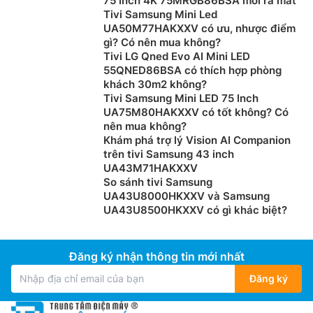
75 Inch 4K 75MRGB86BSA mới ra mắt
người dùng.
Tivi Samsung Mini Led
UA50M77HAKXXV có ưu, nhược điểm
Điều đặc biệt hơn nữa là tivi còn có thêm cả bộ loa
gì? Có nên mua không?
Loa X-Balanced mang đến chất lượng âm thanh và áp
Tivi LG Qned Evo AI Mini LED
xuất cao hơn. Nhờ đó mà người nghe có thể thưởng
55QNED86BSA có thích hợp phòng
thức được chất lượng âm thanh đỉnh nhất.
khách 30m2 không?
Tivi Samsung Mini LED 75 Inch
Tuổi thọ bền bỉ với công nghệ bảo vệ
UA75M80HAKXXV có tốt không? Có
chống ẩm
nên mua không?
Khám phá trợ lý Vision AI Companion
trên tivi Samsung 43 inch
UA43M71HAKXXV
So sánh tivi Samsung
UA43U8000HKXXV và Samsung
UA43U8500HKXXV có gì khác biệt?
Đăng ký nhận thông tin mới nhất
Đăng ký