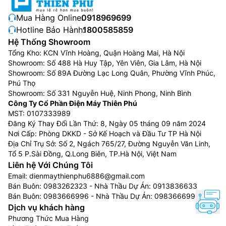
Google
Tivi Sony KD-32W830K
vô cùng bền bỉ khi
Mua Hàng Online:
0918969699
được chế tạo bằng công nghệ X-Protection PRO mới
Hotline Bảo Hành:
1800585859
và cải tiến. Không chỉ được trang bị khả năng chống
Hệ Thống Showroom
bụi và chống ẩm vượt trội, chiếc tivi này còn đạt tiêu
Tổng Kho: KCN Vĩnh Hoàng, Quận Hoàng Mai, Hà Nội
chuẩn cao nhất trong các bài kiểm tra chống sét của
Showroom: Số 488 Hà Huy Tập, Yên Viên, Gia Lâm, Hà Nội
Showroom: Số 89A Đường Lạc Long Quân, Phường Vĩnh Phúc,
Sony, nghĩa là tivi Sony của bạn được bảo vệ khỏi sét
Phú Thọ
đánh và điện áp tăng vọt. Hãy tiếp tục thưởng thức
Showroom: Số 331 Nguyễn Huệ, Ninh Phong, Ninh Bình
nội dung giải trí liền mạch với một chiếc tivi bền bỉ
Công Ty Cổ Phần Điện Máy Thiên Phú
hơn với thời gian.
MST: 0107333989
Đăng Ký Thay Đổi Lần Thứ: 8, Ngày 05 tháng 09 năm 2024
Hệ điều hành quen thuộc, giao diện thân
Nơi Cấp: Phòng DKKD - Sở Kế Hoạch và Đầu Tư TP Hà Nội
thiện
Địa Chỉ Trụ Sở: Số 2, Ngách 765/27, Đường Nguyễn Văn Linh,
Tổ 5 P.Sài Đồng, Q.Long Biên, TP.Hà Nội, Việt Nam
Liên hệ Với Chúng Tôi
Email:
dienmaythienphu6886@gmail.com
Bán Buôn:
0983262323
- Nhà Thầu Dự Án:
0913836633
Bán Buôn:
0983666996
- Nhà Thầu Dự Án:
0983666996
Dịch vụ khách hàng
Phương Thức Mua Hàng