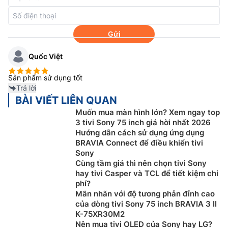
Công nghệ tăng cường màu sắc Live
Colour
Gửi
Quốc Việt
Sản phẩm sử dụng tốt
Trả lời
BÀI VIẾT LIÊN QUAN
Muốn mua màn hình lớn? Xem ngay top
3 tivi Sony 75 inch giá hời nhất 2026
Hướng dẫn cách sử dụng ứng dụng
BRAVIA Connect để điều khiển tivi
Sony
Cùng tầm giá thì nên chọn tivi Sony
hay tivi Casper và TCL để tiết kiệm chi
Công nghệ Live Colour sẽ giúp tái hiện màu sắc cho
phí?
Mãn nhãn với độ tương phản đỉnh cao
các khung hình trở lên tươi mới, độc đáo hơn. Hình ảnh
của dòng tivi Sony 75 inch BRAVIA 3 II
sẽ có nhiều màu sắc rực rỡ mà không bị nhạt nhòa
K-75XR30M2
như các dòng tivi thông thường khác.
Nên mua tivi OLED của Sony hay LG?