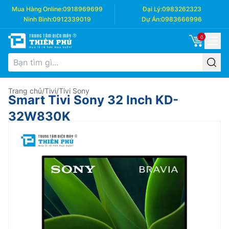
Mua Hàng Online:
0918969699
Đại Lý:
0983262323
Ninh Bình:
0912339019
Dự Án:
0983666996
0
Trang chủ
/
Tivi
/
Tivi Sony
Smart Tivi Sony 32 Inch KD-
32W830K