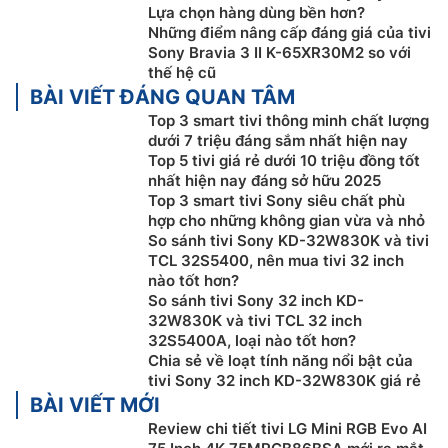
Lựa chọn hàng dùng bền hơn?
Hệ thống âm thanh chất lượng, bùng nổ
Những điểm nâng cấp đáng giá của tivi
Sony Bravia 3 II K-65XR30M2 so với
thế hệ cũ
BÀI VIẾT ĐÁNG QUAN TÂM
Top 3 smart tivi thông minh chất lượng
dưới 7 triệu đáng sắm nhất hiện nay
Top 5 tivi giá rẻ dưới 10 triệu đồng tốt
nhất hiện nay đáng sở hữu 2025
Top 3 smart tivi Sony siêu chất phù
hợp cho những không gian vừa và nhỏ
So sánh tivi Sony KD-32W830K và tivi
TCL 32S5400, nên mua tivi 32 inch
nào tốt hơn?
So sánh tivi Sony 32 inch KD-
Tivi Sony 32W830K có
loa
X-Balanced mang đến chất
32W830K và tivi TCL 32 inch
lượng âm thanh rõ nét, phong phú để giúp không gian
32S5400A, loại nào tốt hơn?
giải trí nhà bạn trở lên được sống động hơn. Tivi cũng
Chia sẻ về loạt tính năng nổi bật của
tivi Sony 32 inch KD-32W830K giá rẻ
tạo ra được âm thanh vòm giả lập nhờ bộ đôi công
BÀI VIẾT MỚI
nghệ Dolby Atmos và S-Force Front Surround để
Review chi tiết tivi LG Mini RGB Evo AI
mang lại trải nghiệm giải trí ấn tượng vô cùng cho