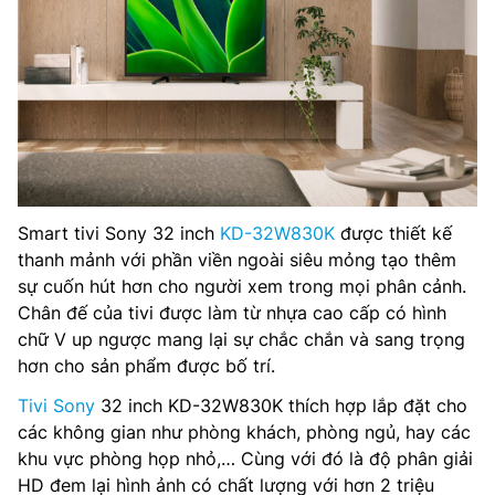
Remote thông minh: Remote tích hợp micro tìm kiếm bằng
giọng nói (RMF-TX520P)
Điều khiển tivi bằng điện thoại: Không có
Cổng kết nối
Kết nối Internet: Cổng mạng LANWifi
Kết nối không dây: Bluetooth (Kết nối loa, thiết bị di động)
Smart tivi Sony 32 inch
KD-32W830K
được thiết kế
thanh mảnh với phần viền ngoài siêu mỏng tạo thêm
USB: 2 cổng USB A
sự cuốn hút hơn cho người xem trong mọi phân cảnh.
Chân đế của tivi được làm từ nhựa cao cấp có hình
Cổng nhận hình ảnh, âm thanh: 3 cổng HDMI có 1 cổng
chữ V up ngược mang lại sự chắc chắn và sang trọng
HDMI eARC (ARC), 1 cổng Composite
hơn cho sản phẩm được bố trí.
Cổng xuất âm thanh: 1 cổng 3.5 mm, 1 cổng Optical
Tivi Sony
32 inch KD-32W830K thích hợp lắp đặt cho
(Digital Audio), 1 cổng eARC (ARC)
các không gian như phòng khách, phòng ngủ, hay các
khu vực phòng họp nhỏ,… Cùng với đó là độ phân giải
Thông tin lắp đặt
HD đem lại hình ảnh có chất lượng với hơn 2 triệu