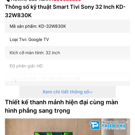
Thông số kỹ thuật Smart Tivi Sony 32 Inch KD-
32W830K
Mã sản phẩm: KD-32W830K
Loại Tivi: Google TV
Kích cỡ màn hình: 32 inch
Độ phân giải: HD
Loại màn hình: LED nền (Direct LED)
Xem chi tiết thông số
Điều khiển bằng giọng nói: Google Assistant có tiếng
ViệtTìm kiếm giọng nói trên YouTube bằng tiếng Việt
Thiết kế thanh mảnh hiện đại cùng màn
hình phẳng sang trọng
Chiếu hình từ điện thoại lên TV: Chromecast
Kết nối ứng dụng các thiết bị trong nhà: Không có