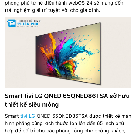
phong phú từ hệ điều hành webOS 24 sẽ mang đến
trải nghiệm giải trí tuyệt vời cho gia đình.
Hệ điều hành, giao diện: webOS 24
Bộ nhớ: RAM: –
Loa (Âm thanh đầu ra): 20W
Kênh âm thanh: 2.0 Kênh
AI Sound: α8 AI Sound Pro (Virtual 9.1.2 Up-mix)
Truyền hình mặt đất: Có
Nguồn điện: AC 100~240V 50-60Hz
Smart tivi LG QNED 65QNED86TSA sở hữu
thiết kế siêu mỏng
Kích thước có chân đế: 1456 x 909/869 x 285 mm
Smart
tivi LG
QNED 65QNED86TSA được thiết kế màn
Trọng lượng có chân đế: 26.3 kg
hình phẳng cùng kích thước lớn lên đến 65 inch phù
hợp để bố trí cho các phòng rộng như phòng khách,
Kích thước không chân đế: 1456 x 840 x 29.7 mm