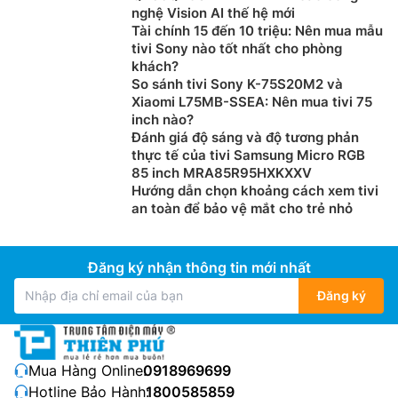
tạo nên các vùng làm mờ trên màn hình.
nghệ Vision AI thế hệ mới
Tài chính 15 đến 10 triệu: Nên mua mẫu
tivi Sony nào tốt nhất cho phòng
khách?
So sánh tivi Sony K-75S20M2 và
Xiaomi L75MB-SSEA: Nên mua tivi 75
inch nào?
Đánh giá độ sáng và độ tương phản
thực tế của tivi Samsung Micro RGB
85 inch MRA85R95HXKXXV
Hướng dẫn chọn khoảng cách xem tivi
an toàn để bảo vệ mắt cho trẻ nhỏ
QNED Color:
Sống động sắc màu rực rỡ. Một cánh
Đăng ký nhận thông tin mới nhất
cổng đầy mê hoặc nhờ vạn sắc rực rỡ, đưa bạn chìm
đắm vào không gian sống động trọn sắc hơn thế giới
Đăng ký
thực.
Trải nghiệm điện ảnh tại gia:
Smart
tivi LG 65 inch
65QNED86TSA được trang bị công nghệ HDR10 Pro
Mua Hàng Online:
0918969699
mang lại hình ảnh tuyệt sắc cho bất kỳ thước phim
Hotline Bảo Hành:
1800585859