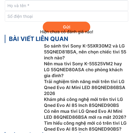
Công nghệ hình ảnh trên tivi LG 65inch
65QNED86TSA
Gửi
Smart tivi LG 65 inch
65QNED86TSA được trang bị bộ
Hiện chưa có đánh giá nào!
xử lý thông minh cùng công nghệ tinh chỉnh vùng sáng
BÀI VIẾT LIÊN QUAN
cục bộ mang từng điểm ảnh bước vào kỷ nguyên sắc
So sánh tivi Sony K-55XR30M2 và LG
nét hoàn mỹ mang đến sự bứt phá hoàn toàn mới.
55QNED81BSA, nên chọn chiếc tivi 55
inch nào?
Bộ xử lý Alpha 8 AI 4K:
Smart
tivi LG 65QNED86TSA
Nên mua tivi Sony K-55S25VM2 hay
được trang bị bộ xử lý Alpha 8 AI 4K tận dụng sức
LG 55QNED80ASA cho phòng khách
gia đình?
mạnh của AI để xuất được hình ảnh ở độ phân giải 4K.
Trải nghiệm tính năng mới trên tivi LG
Không những vậy, hình ảnh ở độ phân giải thấp hơn
Qned Evo AI Mini LED 86QNED86BSA
cũng có thể được nâng lên 4K nhờ công nghệ AI Super
2026
Scaling 4K.
Khám phá công nghệ mới trên tivi LG
Qned Evo AI 85 Inch 85QNED90BS
Có nên mua tivi LG Qned Evo AI Mini
LED 86QNED86BSA mới ra mắt 2026?
Tìm hiểu công nghệ mới có trên tivi LG
Qned Evo AI 85 Inch 85QNED90BS?