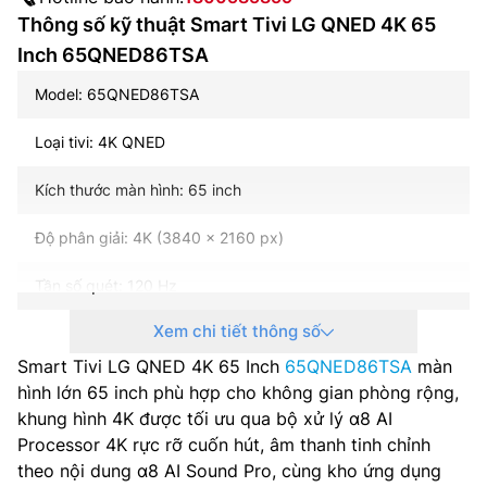
Thông số kỹ thuật Smart Tivi LG QNED 4K 65
Inch 65QNED86TSA
Model: 65QNED86TSA
Loại tivi: 4K QNED
Kích thước màn hình: 65 inch
Độ phân giải: 4K (3840 x 2160 px)
Tần số quét: 120 Hz
Xem chi tiết thông số
HDMI (High Frame Rate): 120 Hz
Smart Tivi LG QNED 4K 65 Inch
65QNED86TSA
màn
Bộ xử lý: α8 AI Processor 4K
hình lớn 65 inch phù hợp cho không gian phòng rộng,
khung hình 4K được tối ưu qua bộ xử lý α8 AI
Điều khiển thông minh: Có
Processor 4K rực rỡ cuốn hút, âm thanh tinh chỉnh
theo nội dung α8 AI Sound Pro, cùng kho ứng dụng
Tìm kiếm bằng giọng nói: Có