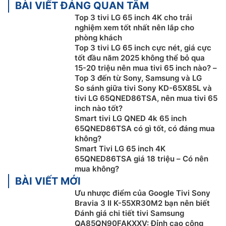
BÀI VIẾT ĐÁNG QUAN TÂM
Top 3 tivi LG 65 inch 4K cho trải
nghiệm xem tốt nhất nên lắp cho
phòng khách
Top 3 tivi LG 65 inch cực nét, giá cực
tốt đầu năm 2025 không thể bỏ qua
15-20 triệu nên mua tivi 65 inch nào? –
Top 3 đến từ Sony, Samsung và LG
AI Picture Wizard:
Lựa chọn chế độ yêu thích, AI
So sánh giữa tivi Sony KD-65X85L và
Picture Wizard sẽ thiết lập những khung hình được tinh
tivi LG 65QNED86TSA, nên mua tivi 65
chỉnh theo sở thích của bạn từ 85 triệu khả năng, sau
inch nào tốt?
đó thêm chế độ vào hồ sơ của bạn.
Smart tivi LG QNED 4k 65 inch
65QNED86TSA có gì tốt, có đáng mua
AI Picture Pro:
Sau khi phân loại khung hình, tính năng
không?
Giảm nhiễu AI và Siêu phân giải AI sẽ nâng cấp từng
Smart Tivi LG 65 inch 4K
65QNED86TSA giá 18 triệu – Có nên
khung hình chạm ngưỡng tuyệt hảo, bảo toàn chất
mua không?
lượng sắc nét.
BÀI VIẾT MỚI
Công nghệ Dimming Pro:
Công nghệ làm mờ chuyên
Ưu nhược điểm của Google Tivi Sony
nghiệp sử dụng thuật toán học sâu mạnh mẽ cho
Bravia 3 II K-55XR30M2 bạn nên biết
Đánh giá chi tiết tivi Samsung
những hình ảnh sắc nét và nguyên bản nhất bằng cách
QA85QN90FAKXXV: Đỉnh cao công