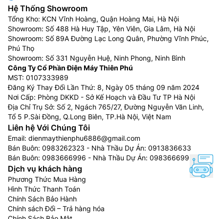
nào với độ tương phản chính xác hoàn hảo.
Hệ Thống Showroom
Tổng Kho: KCN Vĩnh Hoàng, Quận Hoàng Mai, Hà Nội
Dolby Vision & FILMMAKER Mode:
Hình ảnh cực kỳ
Showroom: Số 488 Hà Huy Tập, Yên Viên, Gia Lâm, Hà Nội
sống động của Dolby Vision kết hợp với sự hỗ trợ của
Showroom: Số 89A Đường Lạc Long Quân, Phường Vĩnh Phúc,
Phú Thọ
FILMMAKER MODE™ giúp bảo toàn ý đồ của đạo diễn,
Showroom: Số 331 Nguyễn Huệ, Ninh Phong, Ninh Bình
mang thế giới thật như bước ra từ khung hình ảo, để
Công Ty Cổ Phần Điện Máy Thiên Phú
mỗi thước phim đều hấp dẫn đến lạ kỳ.
MST: 0107333989
Đăng Ký Thay Đổi Lần Thứ: 8, Ngày 05 tháng 09 năm 2024
Nơi Cấp: Phòng DKKD - Sở Kế Hoạch và Đầu Tư TP Hà Nội
Địa Chỉ Trụ Sở: Số 2, Ngách 765/27, Đường Nguyễn Văn Linh,
Tổ 5 P.Sài Đồng, Q.Long Biên, TP.Hà Nội, Việt Nam
Liên hệ Với Chúng Tôi
Email:
dienmaythienphu6886@gmail.com
Bán Buôn:
0983262323
- Nhà Thầu Dự Án:
0913836633
Bán Buôn:
0983666996
- Nhà Thầu Dự Án:
0983666996
Dịch vụ khách hàng
Phương Thức Mua Hàng
Hình Thức Thanh Toán
Chính Sách Bảo Hành
Chính sách Đổi – Trả hàng hóa
Công nghệ âm thanh trên tivi LG 4K 65
Chính Sách Bảo Mật