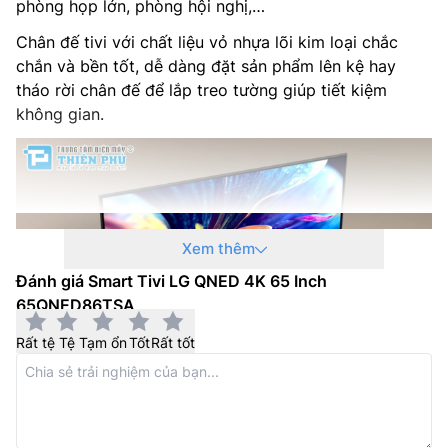
phòng họp lớn, phòng hội nghị,…
Trọng lượng không chân đế: 22.5 kg
Chân đế tivi với chất liệu vỏ nhựa lõi kim loại chắc
chắn và bền tốt, dễ dàng đặt sản phẩm lên kệ hay
Hãng sản xuất: LG
tháo rời chân đế để lắp treo tường giúp tiết kiệm
không gian.
Nơi sản xuất: Indonesia
Model năm: 2024
Xem thêm
Đánh giá Smart Tivi LG QNED 4K 65 Inch
65QNED86TSA
Rất tệ
Tệ
Tạm ổn
Tốt
Rất tốt
Tivi LG QNED
65QNED86TSA có độ phân giải 4K
mang đến cho người xem những khung hình sắc nét và
chân thực.