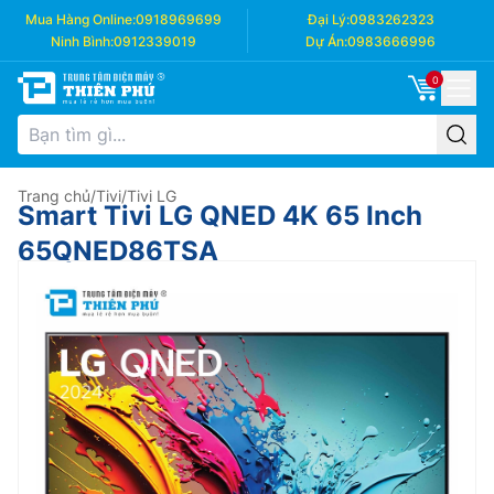
Mua Hàng Online:
0918969699
Đại Lý:
0983262323
Ninh Bình:
0912339019
Dự Án:
0983666996
0
Trang chủ
/
Tivi
/
Tivi LG
Smart Tivi LG QNED 4K 65 Inch
65QNED86TSA