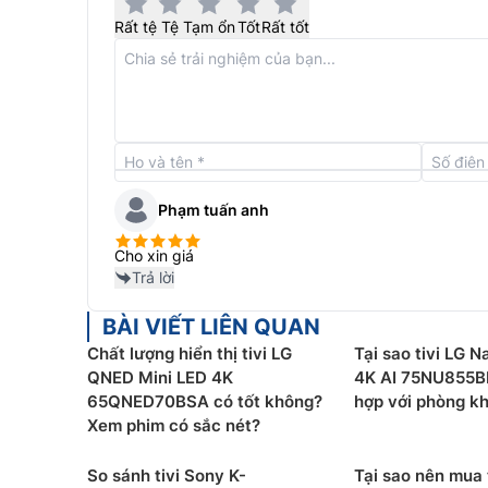
Rất tệ
Tệ
Tạm ổn
Tốt
Rất tốt
Phạm tuấn anh
Cho xin giá
Trả lời
Công nghệ HDR10 Pro
BÀI VIẾT LIÊN QUAN
Tivi LG
75 inch 75UT8050PSBđược trang bị công 
Chất lượng hiển thị tivi LG
Tại sao tivi LG N
nhỏ nhất. Bên cạnh đó, với công nghệ này mọi 
QNED Mini LED 4K
4K AI 75NU855BP
lại những khung hình tuyệt hảo.
65QNED70BSA có tốt không?
hợp với phòng kh
Xem phim có sắc nét?
So sánh tivi Sony K-
Tại sao nên mua 