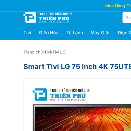
Mua Hàng Onl
Tivi
Điều Hòa
Tủ Lạnh
Máy Giặt
Điện 
Trang chủ
/
Tivi
/
Tivi LG
Smart Tivi LG 75 Inch 4K 75U