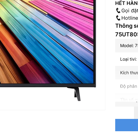
HẾT HÀ
Gọi đặ
Hotlin
Thông số
75UT80
Model: 
Loại tivi
Kích thư
Độ phân 
Tần số q
HDMI (Hi
Bộ xử lý