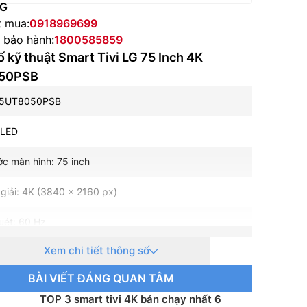
NG
t mua:
0918969699
e bảo hành:
1800585859
 kỹ thuật Smart Tivi LG 75 Inch 4K
50PSB
75UT8050PSB
: LED
ớc màn hình: 75 inch
giải: 4K (3840 x 2160 px)
uét: 60 Hz
Xem chi tiết thông số
gh Frame Rate): – Hz
BÀI VIẾT ĐÁNG QUAN TÂM
: α5 AI Processor 4K Gen7
TOP 3 smart tivi 4K bán chạy nhất 6