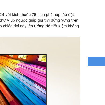
Điều khi
Tìm kiếm
4 với kích thước 75 inch phù hợp lắp đặt
hữ V úp ngược giúp giữ tivi đứng vững trên
Hệ điều 
p chiếc tivi này lên tường để tiết kiệm không
Bộ nhớ: 
Loa (Âm 
Kênh âm 
AI Sound
Truyền h
Nguồn đ
Kích thư
Trọng lư