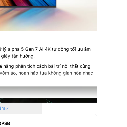
Kích thư
Trọng lư
Hãng sản
 lý alpha 5 Gen 7 AI 4K tự động tối ưu âm
Nơi sản 
 giây tận hưởng.
Model n
 năng phân tích cách bài trí nội thất cùng
 vòm ảo, hoàn hảo tựa không gian hòa nhạc
êm
50PSB