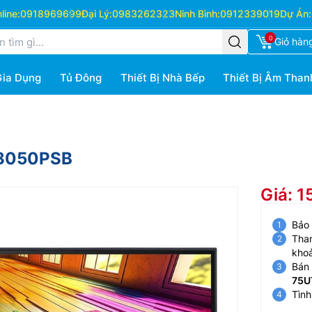
ine:
0918969699
Đại Lý:
0983262323
Ninh Bình:
0912339019
Dự Án:
0
Giỏ hàn
Gia Dụng
Tủ Đông
Thiết Bị Nhà Bếp
Thiết Bị Âm Than
T8050PSB
Giá: 1
Bảo
Than
kho
Bán 
75U
Tình