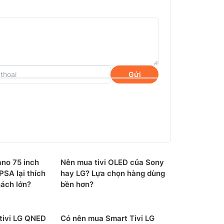
Gửi
nghệ HDR10 giúp thắp sáng từng chi tiết
ano 75 inch
Nên mua tivi OLED của Sony
màu sắc và độ sáng được tinh chỉnh để mang
SA lại thích
hay LG? Lựa chọn hàng dùng
ách lớn?
bền hơn?
tivi LG QNED
Có nên mua Smart Tivi LG