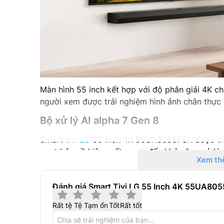
Màn hình 55 inch kết hợp với độ phân giải 4K c
người xem được trải nghiệm hình ảnh chân thực 
Bộ xử lý AI alpha 7 Gen 8
Smart
tivi LG
55 Inch 4K 55UA8055PSA được trang
vượt bậc về hiệu suất mang đến khả năng xử lý 
Xem th
4K với độ sắc nét và chiều sâu vượt trội hơn bao
Đánh giá Smart Tivi LG 55 Inch 4K 55UA80
Rất tệ
Tệ
Tạm ổn
Tốt
Rất tốt