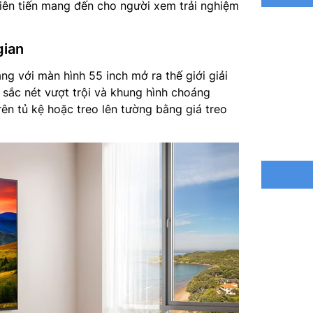
tiên tiến mang đến cho người xem trải nghiệm
Bộ xử lý
gian
Tổng côn
ng với màn hình 55 inch mở ra thế giới giải
Hệ thống
 sắc nét vượt trội và khung hình choáng
rên tủ kệ hoặc treo lên tường bằng giá treo
Công ngh
Tìm kiếm
bằng tiế
Truyền t
Kết nối:
Ethernet
Frame Rat
Điều khi