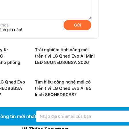
Gửi
ánh giá nào!
y K-
Trải nghiệm tính năng mới
LG
trên tivi LG Qned Evo AI Mini
ho phòng
LED 86QNED86BSA 2026
 LG Qned Evo
Tìm hiểu công nghệ mới có
QNED86BSA
trên tivi LG Qned Evo AI 85
gram
?
Inch 85QNED90BS?
sẵn hệ điều hành WebOS 26 tích hợp kho
m. LG còn cam kết duy trì nâng cấp hệ điều
ông tin mới nhất
 tính năng, công nghệ mới được tiếp cận
Hệ Thống Showroom