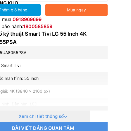
NG KHO
Thêm giỏ hàng
Mua ngay
t mua:
0918969699
e bảo hành:
1800585859
 kỹ thuật Smart Tivi LG 55 Inch 4K
55PSA
55UA8055PSA
: Smart Tivi
ớc màn hình: 55 inch
giải: 4K (3840 x 2160 px)
 hình: Đèn nền: LED
Xem chi tiết thông số
uét: 60 Hz
BÀI VIẾT ĐÁNG QUAN TÂM
hành – Giao diện: WebOS