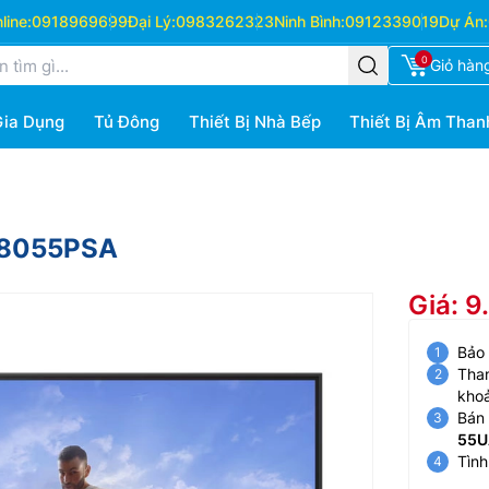
ine:
0918969699
Đại Lý:
0983262323
Ninh Bình:
0912339019
Dự Án:
0
Giỏ hàn
Gia Dụng
Tủ Đông
Thiết Bị Nhà Bếp
Thiết Bị Âm Than
UA8055PSA
Giá: 
Bảo
Than
kho
Bán 
55U
Tình