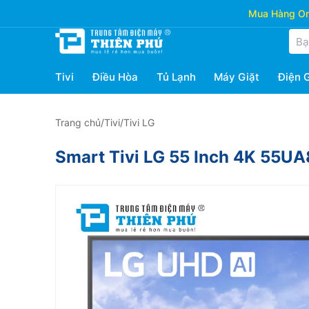
Mua Hàng Onl
Tivi
Điều Hòa
Tủ Lạnh
Máy Giặt
Điện 
Trang chủ
/
Tivi
/
Tivi LG
Smart Tivi LG 55 Inch 4K 55