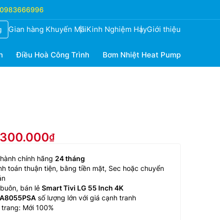
0983666996
Gian hàng Khuyến Mãi
Kinh Nghiệm Hay
Giới thiệu
g
h
Điều Hoà Công Trình
Bơm Nhiệt Heat Pump
9.300.000
 hành chính hãng
24 tháng
h toán thuận tiện, bằng tiền mặt, Sec hoặc chuyển
ản
buôn, bán lẻ
Smart Tivi LG 55 Inch 4K
A8055PSA
số lượng lớn với giá cạnh tranh
 trang: Mới 100%