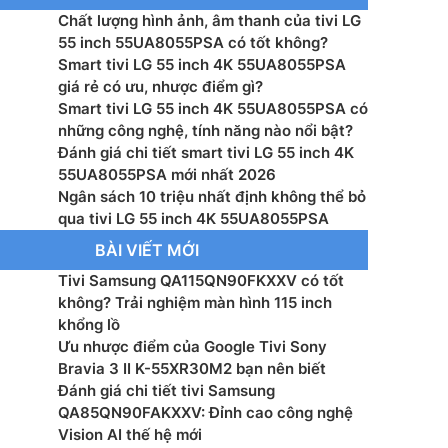
Chất lượng hình ảnh, âm thanh của tivi LG
: α7 AI 4K Gen8
55 inch 55UA8055PSA có tốt không?
Smart tivi LG 55 inch 4K 55UA8055PSA
g suất loa: 20 W
giá rẻ có ưu, nhược điểm gì?
Smart tivi LG 55 inch 4K 55UA8055PSA có
 loa: 2.0 Ch
những công nghệ, tính năng nào nổi bật?
Đánh giá chi tiết smart tivi LG 55 inch 4K
ệ âm thanh: AI Sound Pro (Virtual 9.1.2 Up-mix)
55UA8055PSA mới nhất 2026
Ngân sách 10 triệu nhất định không thể bỏ
 bằng giọng nói: Tìm kiếm giọng nói trên YouTube
qua tivi LG 55 inch 4K 55UA8055PSA
ng Việt
BÀI VIẾT MỚI
hanh Kỹ thuật số: DVB-T2 (*VN: DVB-T2C)
Tivi Samsung QA115QN90FKXXV có tốt
không? Trải nghiệm màn hình 115 inch
 Wifi 6, Bluetooth, HDMI, USB, Anynet+ (HDMI-CEC),
khổng lồ
 (LAN), HDMI Audio Return Channel, HDMI (High
Ưu nhược điểm của Google Tivi Sony
e), RF In (Terrestrial / Cable input)
Bravia 3 II K-55XR30M2 bạn nên biết
Đánh giá chi tiết tivi Samsung
ển từ xa: Có
QA85QN90FAKXXV: Đỉnh cao công nghệ
Vision AI thế hệ mới