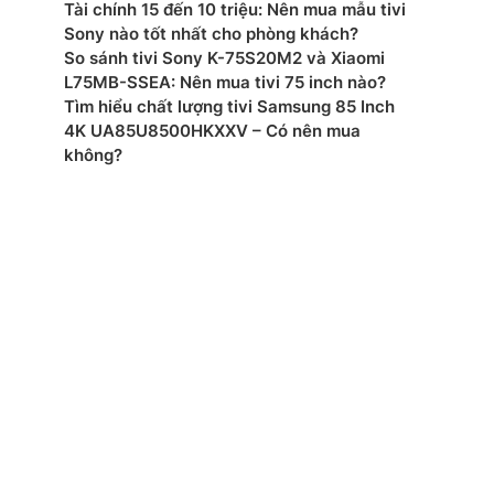
: AC220-240 V~ 50/60 Hz
Tài chính 15 đến 10 triệu: Nên mua mẫu tivi
Sony nào tốt nhất cho phòng khách?
t: – W
So sánh tivi Sony K-75S20M2 và Xiaomi
L75MB-SSEA: Nên mua tivi 75 inch nào?
ớc đóng gói: – mm
Tìm hiểu chất lượng tivi Samsung 85 Inch
4K UA85U8500HKXXV – Có nên mua
ợng đóng gói: – kg
không?
ớc tivi có chân đế: – mm
ợng tivi có chân đế: – kg
ớc không chân, treo tường: – mm
ng không chân: – kg
xuất: LG
 –
mắt: 2026