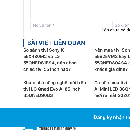
Hiện chưa có đ
BÀI VIẾT LIÊN QUAN
So sánh tivi Sony K-
Nên mua tivi Son
55XR30M2 và LG
55S25VM2 hay 
55QNED81BSA, nên chọn
55QNED80ASA c
chiếc tivi 55 inch nào?
khách gia đình?
Khám phá công nghệ mới trên
Có nên mua tivi
tivi LG Qned Evo AI 85 Inch
AI Mini LED 86
Hệ điều hành WebOS 26 Re:New Pro
85QNED90BS
mới ra mắt 2026
Tivi LG 55 Inch 4K 55UA8055PSA được cài đặt 
ứng dụng giải trí và đa dạng các tiện ích đi kè
Đăng ký nhận th
hành cho sản phẩm trong 5 năm liên tiếp để các
người dùng.