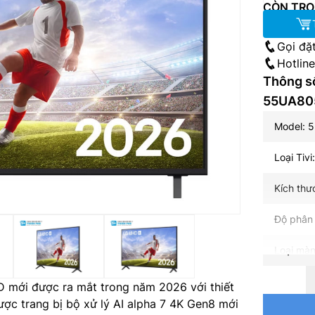
CÒN TRO
Gọi đặ
Hotlin
Thông số
55UA80
Model: 
Loại Tivi
Kích thư
Độ phân 
Loại màn
Tần số q
 mới được ra mắt trong năm 2026 với thiết
được trang bị bộ xử lý AI alpha 7 4K Gen8 mới
Hệ điều 