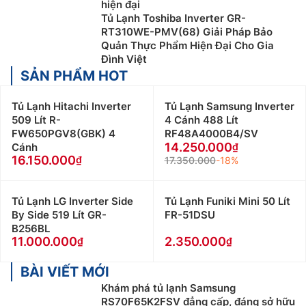
hiện đại
Tủ Lạnh Toshiba Inverter GR-
RT310WE-PMV(68) Giải Pháp Bảo
Quản Thực Phẩm Hiện Đại Cho Gia
Đình Việt
SẢN PHẨM HOT
Tủ Lạnh Hitachi Inverter
Tủ Lạnh Samsung Inverter
509 Lít R-
4 Cánh 488 Lít
FW650PGV8(GBK) 4
RF48A4000B4/SV
14.250.000
Cánh
16.150.000
17.350.000
-18%
Tủ Lạnh LG Inverter Side
Tủ Lạnh Funiki Mini 50 Lít
By Side 519 Lít GR-
FR-51DSU
B256BL
11.000.000
2.350.000
BÀI VIẾT MỚI
Khám phá tủ lạnh Samsung
RS70F65K2FSV đẳng cấp, đáng sở hữu