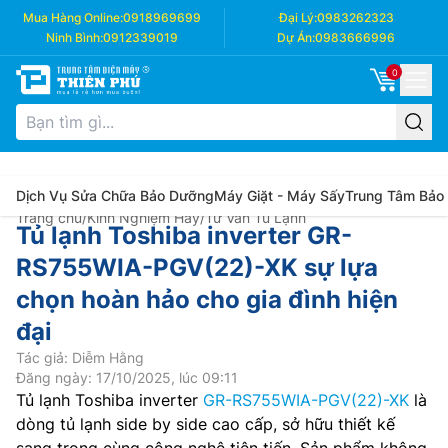
Mua Hàng Online:
0918969699
Đại Lý:
0983262323
Ninh Bình:
0912339019
Dự Án:
0983666996
0
Dịch Vụ Sửa Chữa Bảo Dưỡng
Máy Giặt - Máy Sấy
Trung Tâm Bảo
Trang chủ
/
Kinh Nghiệm Hay
/
Tư Vấn Tủ Lạnh
Tủ lạnh Toshiba inverter GR-
RS755WIA-PGV(22)-XK sự lựa
chọn hoàn hảo cho gia đình hiện
đại
Tác giả: Diễm Hằng
Đăng ngày: 17/10/2025, lúc 09:11
Tủ lạnh Toshiba inverter
GR-RS755WIA-PGV(22)-XK
là
dòng tủ lạnh side by side cao cấp, sở hữu thiết kế