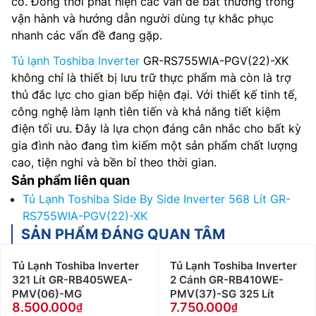
cố. Đồng thời phát hiện các vấn đề bất thường trong
vận hành và hướng dẫn người dùng tự khắc phục
nhanh các vấn đề đang gặp.
Tủ lạnh Toshiba Inverter
GR-RS755WIA-PGV(22)-XK
không chỉ là thiết bị lưu trữ thực phẩm mà còn là trợ
thủ đắc lực cho gian bếp hiện đại. Với thiết kế tinh tế,
công nghệ làm lạnh tiên tiến và khả năng tiết kiệm
điện tối ưu. Đây là lựa chọn đáng cân nhắc cho bất kỳ
gia đình nào đang tìm kiếm một sản phẩm chất lượng
cao, tiện nghi và bền bỉ theo thời gian.
Sản phẩm liên quan
Tủ Lạnh Toshiba Side By Side Inverter 568 Lít GR-
RS755WIA-PGV(22)-XK
SẢN PHẨM ĐÁNG QUAN TÂM
Tủ Lạnh Toshiba Inverter
Tủ Lạnh Toshiba Inverter
321 Lít GR-RB405WEA-
2 Cánh GR-RB410WE-
PMV(06)-MG
PMV(37)-SG 325 Lít
8.500.000
7.750.000