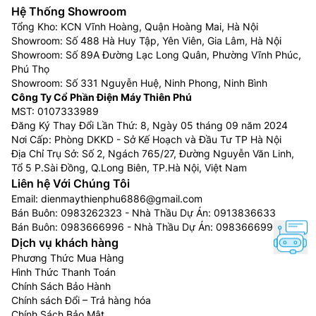
Hệ Thống Showroom
Tổng Kho: KCN Vĩnh Hoàng, Quận Hoàng Mai, Hà Nội
Showroom: Số 488 Hà Huy Tập, Yên Viên, Gia Lâm, Hà Nội
Showroom: Số 89A Đường Lạc Long Quân, Phường Vĩnh Phúc,
Phú Thọ
Showroom: Số 331 Nguyễn Huệ, Ninh Phong, Ninh Bình
Công Ty Cổ Phần Điện Máy Thiên Phú
MST: 0107333989
Đăng Ký Thay Đổi Lần Thứ: 8, Ngày 05 tháng 09 năm 2024
Nơi Cấp: Phòng DKKD - Sở Kế Hoạch và Đầu Tư TP Hà Nội
Địa Chỉ Trụ Sở: Số 2, Ngách 765/27, Đường Nguyễn Văn Linh,
Tổ 5 P.Sài Đồng, Q.Long Biên, TP.Hà Nội, Việt Nam
Liên hệ Với Chúng Tôi
Email:
dienmaythienphu6886@gmail.com
Bán Buôn:
0983262323
- Nhà Thầu Dự Án:
0913836633
Bán Buôn:
0983666996
- Nhà Thầu Dự Án:
0983666996
Dịch vụ khách hàng
Phương Thức Mua Hàng
Hình Thức Thanh Toán
Chính Sách Bảo Hành
Chính sách Đổi – Trả hàng hóa
Chính Sách Bảo Mật