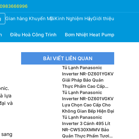
0983666996
Gian hàng Khuyến Mãi
Kinh Nghiệm Hay
Giới thiệu
g
h
Điều Hoà Công Trình
Bơm Nhiệt Heat Pump
BÀI VIẾT LIÊN QUAN
Tủ Lạnh Panasonic
Inverter NR-DZ601YGKV
Giải Pháp Bảo Quản
Thực Phẩm Cao Cấp
nic.
Cho Gia Đình Hiện Đại
Tủ Lạnh Panasonic
à lựa
Inverter NR-DZ601VGKV
đại và
Lựa Chọn Cao Cấp Cho
Không Gian Bếp Hiện Đại
Tủ Lạnh Panasonic
Inverter 3 Cánh 495 Lít
NR-CW530XMMV Bảo
 sang
Quản Thực Phẩm Tươi