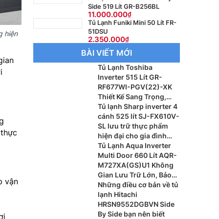
Side 519 Lít GR-B256BL
11.000.000
Tủ Lạnh Funiki Mini 50 Lít FR-
51DSU
 hiện
2.350.000
BÀI VIẾT MỚI
gian
Tủ Lạnh Toshiba
i
Inverter 515 Lít GR-
RF677WI-PGV(22)-XK
Thiết Kế Sang Trọng,
Bảo Quản Thực Phẩm
Tủ lạnh Sharp inverter 4
Thông Minh
cánh 525 lít SJ-FX610V-
g
SL lưu trữ thực phẩm
 thực
hiện đại cho gia đình
đông thành viên
Tủ Lạnh Aqua Inverter
Multi Door 660 Lít AQR-
M727XA(GS)U1 Không
Gian Lưu Trữ Lớn, Bảo
p vận
Quản Thực Phẩm Tối Ưu
Những điều cơ bản về tủ
lạnh Hitachi
HRSN9552DGBVN Side
By Side bạn nên biết
ơi