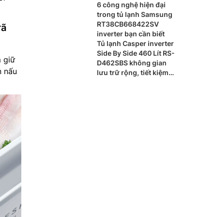
6 công nghệ hiện đại
trong tủ lạnh Samsung
RT38CB668422SV
rã
inverter bạn cần biết
Tủ lạnh Casper inverter
Side By Side 460 Lít RS-
 giữ
D462SBS không gian
n nấu
lưu trữ rộng, tiết kiệm
điện hiệu quả ch gia
đình hiện đại