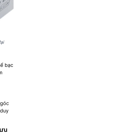
ại
hể bạc
ẩm
ngóc
 duy
 ưu