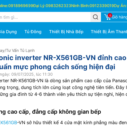
ine:
0918969699
Đại Lý:
0983262323
Ninh Bình:
0912339019
Dự Án:
0
Giỏ hàn
Gia Dụng
Tủ Đông
Thiết Bị Nhà Bếp
Thiết Bị Âm Than
Hay
/
Tư Vấn Tủ Lạnh
onic inverter NR-X561GB-VN đỉnh cao
uẩn mực phong cách sống hiện đại
ngày: 09/07/2025, lúc 11:30
erter NR-X561GB-VN là dòng sản phẩm cao cấp của Panaso
ang trọng, dung tích lớn cùng loạt công nghệ tiên tiến. Đây l
ng gia đình từ 4-6 thành viên yêu thích sự tiện nghi, hiện 
ng cao cấp, đẳng cấp không gian bếp
-
X561GB
-VN sở hữu thiết kế 4 cửa mặt kính phẳng màu đen