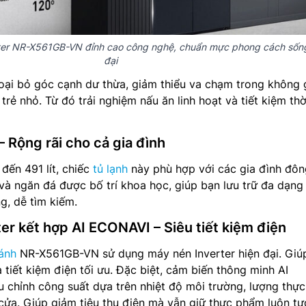
rter NR-X561GB-VN đỉnh cao công nghệ, chuẩn mực phong cách sống
đại
 loại bỏ góc cạnh dư thừa, giảm thiểu va chạm trong không 
trẻ nhỏ. Từ đó trải nghiệm nấu ăn linh hoạt và tiết kiệm thờ
– Rộng rãi cho cả gia đình
 đến 491 lít, chiếc
tủ lạnh
này phù hợp với các gia đình đôn
và ngăn đá được bố trí khoa học, giúp bạn lưu trữ đa dạng
, dễ tìm kiếm.
er kết hợp AI ECONAVI – Siêu tiết kiệm điện
ánh
NR-X561GB-VN sử dụng máy nén Inverter hiện đại. Giú
 tiết kiệm điện tối ưu. Đặc biệt, cảm biến thông minh AI
chỉnh công suất dựa trên nhiệt độ môi trường, lượng thực
ửa. Giúp giảm tiêu thụ điện mà vẫn giữ thực phẩm luôn tư