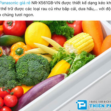
 Panasonic giá rẻ
NR-X561GB-VN được thiết kế dạng kéo k
ó thể trữ được các loại rau củ như bắp cải, dưa hấu,… với đ
p chúng tươi ngon.