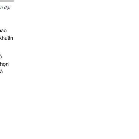
n đại
hao
 khuẩn
à
chọn
là