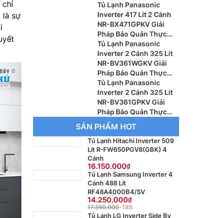
 chỉ
Ngon, Tiết Kiệm Điện
Tủ Lạnh Panasonic
Hiệu Quả
Inverter 417 Lít 2 Cánh
 là sự
NR-BX471GPKV Giải
i
Pháp Bảo Quản Thực
uyết
Phẩm Hiện Đại Cho Gia
Tủ Lạnh Panasonic
Đình
Inverter 2 Cánh 325 Lít
NR-BV361WGKV Giải
Pháp Bảo Quản Thực
Phẩm Hiện Đại Cho Gia
Tủ Lạnh Panasonic
Đình
Inverter 2 Cánh 325 Lít
NR-BV361GPKV Giải
Pháp Bảo Quản Thực
Phẩm Hiện Đại, Tiết Kiệm
SẢN PHẨM HOT
Điện
Tủ Lạnh Hitachi Inverter 509
Lít R-FW650PGV8(GBK) 4
Cánh
16.150.000
Tủ Lạnh Samsung Inverter 4
Cánh 488 Lít
RF48A4000B4/SV
14.250.000
17.350.000
-18%
Tủ Lạnh LG Inverter Side By