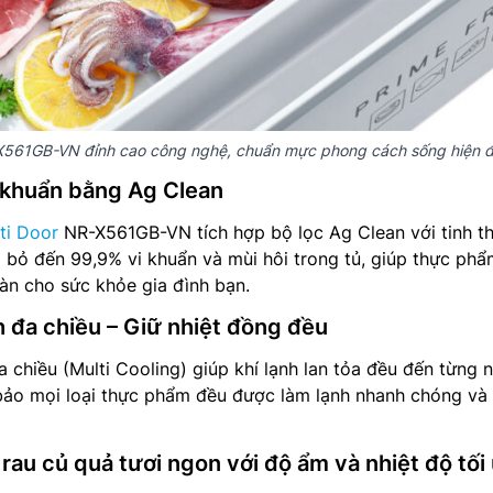
-X561GB-VN đỉnh cao công nghệ, chuẩn mực phong cách sống hiện đ
 khuẩn bằng Ag Clean
ti Door
NR-X561GB-VN tích hợp bộ lọc Ag Clean với tinh t
 bỏ đến 99,9% vi khuẩn và mùi hôi trong tủ, giúp thực ph
oàn cho sức khỏe gia đình bạn.
h đa chiều – Giữ nhiệt đồng đều
 chiều (Multi Cooling) giúp khí lạnh lan tỏa đều đến từng 
bảo mọi loại thực phẩm đều được làm lạnh nhanh chóng và
rau củ quả tươi ngon với độ ẩm và nhiệt độ tối