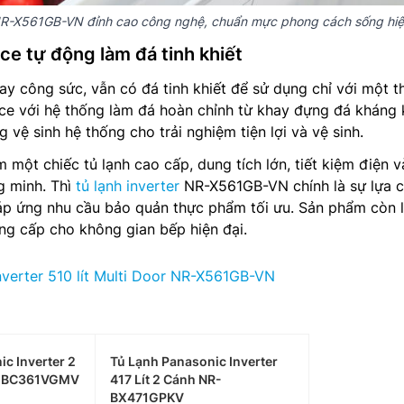
 NR-X561GB-VN đỉnh cao công nghệ, chuẩn mực phong cách sống hiệ
ce tự động làm đá tinh khiết
ay công sức, vẫn có đá tinh khiết để sử dụng chỉ với một t
Ice với hệ thống làm đá hoàn chỉnh từ khay đựng đá kháng
 vệ sinh hệ thống cho trải nghiệm tiện lợi và vệ sinh.
 một chiếc tủ lạnh cao cấp, dung tích lớn, tiết kiệm điện v
g minh. Thì
tủ lạnh inverter
NR-X561GB-VN chính là sự lựa 
đáp ứng nhu cầu bảo quản thực phẩm tối ưu. Sản phẩm còn 
ng cấp cho không gian bếp hiện đại.
nverter 510 lít Multi Door NR-X561GB-VN
c Inverter 2
Tủ Lạnh Panasonic Inverter
R-BC361VGMV
417 Lít 2 Cánh NR-
BX471GPKV