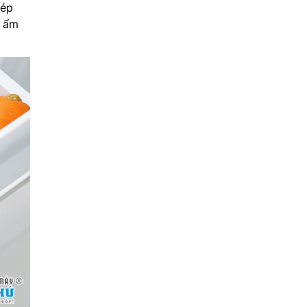
hép
ộ ẩm