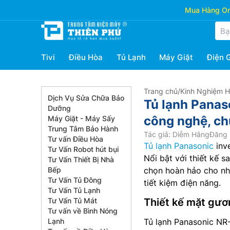
Mua Hàng Onl
Tivi
Điều Hòa
Tủ Lạnh
Máy Giặt
Điện 
Trang chủ
/
Kinh Nghiệm 
Dịch Vụ Sửa Chữa Bảo
Tủ lạnh Panas
Dưỡng
công nghệ, ch
Máy Giặt - Máy Sấy
Trung Tâm Bảo Hành
Tác giả: Diễm Hằng
Đăng 
Tư vấn Điều Hòa
Tủ lạnh Panasonic
inv
Tư Vấn Robot hút bụi
Nổi bật với thiết kế s
Tư Vấn Thiết Bị Nhà
Bếp
chọn hoàn hảo cho nhữ
Tư Vấn Tủ Đông
tiết kiệm điện năng.
Tư Vấn Tủ Lạnh
Tư Vấn Tủ Mát
Thiết kế mặt gươ
Tư vấn về Bình Nóng
Lạnh
Tủ lạnh Panasonic NR