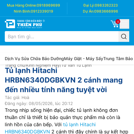
Mua Hàng Online:
0918969699
Đại Lý:
0983262323
Ninh Bình:
0912339019
Dự Án:
0983666996
0
Dịch Vụ Sửa Chữa Bảo Dưỡng
Máy Giặt - Máy Sấy
Trung Tâm Bảo
Trang chủ
/
Kinh Nghiệm Hay
/
Tư Vấn Tủ Lạnh
Tủ lạnh Hitachi
HRBN6340DGBKVN 2 cánh mang
đến nhiều tính năng tuyệt vời
Tác giả: Hoà
Đăng ngày: 08/05/2026, lúc 20:12
Trong nhịp sống hiện đại, chiếc tủ lạnh không đơn
thuần chỉ là thiết bị bảo quản thực phẩm mà còn là
linh hồn của căn bếp. Với
tủ lạnh Hitachi
HRBN6340DGBKVN
2 cánh thì đây chính là sự kết hợp