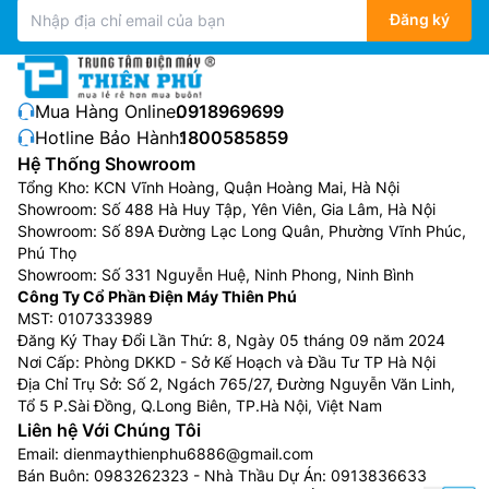
Đăng ký
Mua Hàng Online:
0918969699
Hotline Bảo Hành:
1800585859
Hệ Thống Showroom
Tổng Kho: KCN Vĩnh Hoàng, Quận Hoàng Mai, Hà Nội
Showroom: Số 488 Hà Huy Tập, Yên Viên, Gia Lâm, Hà Nội
Showroom: Số 89A Đường Lạc Long Quân, Phường Vĩnh Phúc,
Phú Thọ
Showroom: Số 331 Nguyễn Huệ, Ninh Phong, Ninh Bình
Công Ty Cổ Phần Điện Máy Thiên Phú
MST: 0107333989
Đăng Ký Thay Đổi Lần Thứ: 8, Ngày 05 tháng 09 năm 2024
Nơi Cấp: Phòng DKKD - Sở Kế Hoạch và Đầu Tư TP Hà Nội
Địa Chỉ Trụ Sở: Số 2, Ngách 765/27, Đường Nguyễn Văn Linh,
Tổ 5 P.Sài Đồng, Q.Long Biên, TP.Hà Nội, Việt Nam
Liên hệ Với Chúng Tôi
Email:
dienmaythienphu6886@gmail.com
Bán Buôn:
0983262323
- Nhà Thầu Dự Án:
0913836633