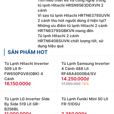
Tìm hiểu thiết kế và công nghệ trong
tủ lạnh Hitachi HRSN9563DDXVN 2
cánh
Vì sao tủ lạnh Hitachi HRTN6379SUVN
2 cánh thu hút người dùng ở hiện tại?
Những ưu điểm tủ lạnh Hitachi 2 cánh
HRTN6379SGBKVN mang đến
Tủ lạnh Hitachi 2 cánh
HRTN6408SUVN chất lượng tốt, sử
dụng hiệu quả
SẢN PHẨM HOT
Tủ Lạnh Hitachi Inverter
Tủ Lạnh Samsung Inverter
509 Lít R-
4 Cánh 488 Lít
FW650PGV8(GBK) 4
RF48A4000B4/SV
14.250.000
Cánh
16.150.000
17.350.000
-18%
Tủ Lạnh LG Inverter Side
Tủ Lạnh Funiki Mini 50 Lít
By Side 519 Lít GR-
FR-51DSU
B256BL
11.000.000
2.350.000