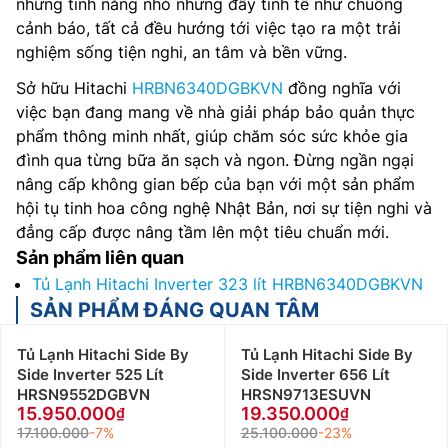
những tính năng nhỏ nhưng đầy tinh tế như chuông
cảnh báo, tất cả đều hướng tới việc tạo ra một trải
nghiệm sống tiện nghi, an tâm và bền vững.
Sở hữu Hitachi
HRBN6340DGBKVN
đồng nghĩa với
việc bạn đang mang về nhà giải pháp bảo quản thực
phẩm thông minh nhất, giúp chăm sóc sức khỏe gia
đình qua từng bữa ăn sạch và ngon. Đừng ngần ngại
nâng cấp không gian bếp của bạn với một sản phẩm
hội tụ tinh hoa công nghệ Nhật Bản, nơi sự tiện nghi và
đẳng cấp được nâng tầm lên một tiêu chuẩn mới.
Sản phẩm liên quan
Tủ Lạnh Hitachi Inverter 323 lít HRBN6340DGBKVN
SẢN PHẨM ĐÁNG QUAN TÂM
Tủ Lạnh Hitachi Side By
Tủ Lạnh Hitachi Side By
Side Inverter 525 Lít
Side Inverter 656 Lít
HRSN9552DGBVN
HRSN9713ESUVN
15.950.000
19.350.000
17.100.000
-7%
25.100.000
-23%