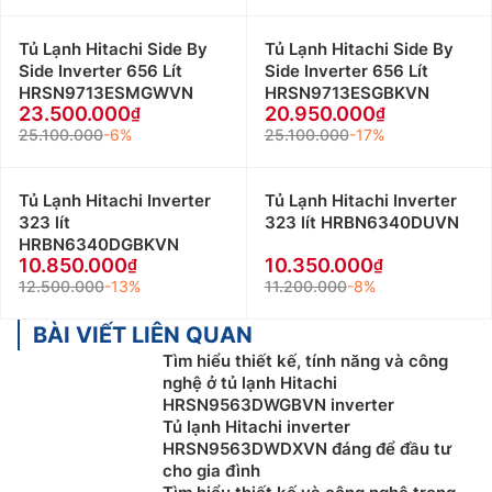
Tủ Lạnh Hitachi Side By
Tủ Lạnh Hitachi Side By
Side Inverter 656 Lít
Side Inverter 656 Lít
HRSN9713ESMGWVN
HRSN9713ESGBKVN
23.500.000
20.950.000
25.100.000
-6%
25.100.000
-17%
Tủ Lạnh Hitachi Inverter
Tủ Lạnh Hitachi Inverter
323 lít
323 lít HRBN6340DUVN
HRBN6340DGBKVN
10.850.000
10.350.000
12.500.000
-13%
11.200.000
-8%
BÀI VIẾT LIÊN QUAN
Tìm hiểu thiết kế, tính năng và công
nghệ ở tủ lạnh Hitachi
HRSN9563DWGBVN inverter
Tủ lạnh Hitachi inverter
HRSN9563DWDXVN đáng để đầu tư
cho gia đình