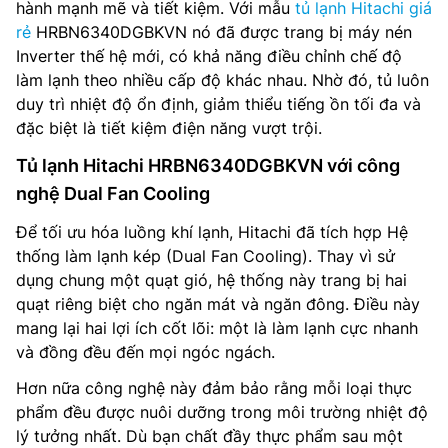
hành mạnh mẽ và tiết kiệm. Với mẫu
tủ lạnh Hitachi giá
rẻ
HRBN6340DGBKVN nó đã được trang bị máy nén
Inverter thế hệ mới, có khả năng điều chỉnh chế độ
làm lạnh theo nhiều cấp độ khác nhau. Nhờ đó, tủ luôn
duy trì nhiệt độ ổn định, giảm thiểu tiếng ồn tối đa và
đặc biệt là tiết kiệm điện năng vượt trội.
Tủ lạnh Hitachi HRBN6340DGBKVN với công
nghệ Dual Fan Cooling
Để tối ưu hóa luồng khí lạnh, Hitachi đã tích hợp Hệ
thống làm lạnh kép (Dual Fan Cooling). Thay vì sử
dụng chung một quạt gió, hệ thống này trang bị hai
quạt riêng biệt cho ngăn mát và ngăn đông. Điều này
mang lại hai lợi ích cốt lõi: một là làm lạnh cực nhanh
và đồng đều đến mọi ngóc ngách.
Hơn nữa công nghệ này đảm bảo rằng mỗi loại thực
phẩm đều được nuôi dưỡng trong môi trường nhiệt độ
lý tưởng nhất. Dù bạn chất đầy thực phẩm sau một