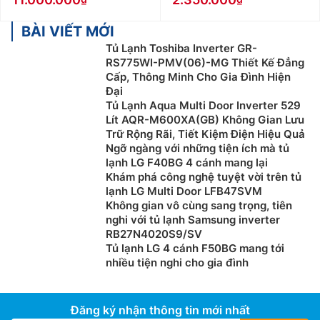
BÀI VIẾT MỚI
Tủ Lạnh Toshiba Inverter GR-
RS775WI-PMV(06)-MG Thiết Kế Đẳng
Cấp, Thông Minh Cho Gia Đình Hiện
Đại
Tủ Lạnh Aqua Multi Door Inverter 529
Lít AQR-M600XA(GB) Không Gian Lưu
Trữ Rộng Rãi, Tiết Kiệm Điện Hiệu Quả
Ngỡ ngàng với những tiện ích mà tủ
lạnh LG F40BG 4 cánh mang lại
Khám phá công nghệ tuyệt vời trên tủ
lạnh LG Multi Door LFB47SVM
Không gian vô cùng sang trọng, tiên
nghi với tủ lạnh Samsung inverter
RB27N4020S9/SV
Tủ lạnh LG 4 cánh F50BG mang tới
nhiều tiện nghi cho gia đình
Đăng ký nhận thông tin mới nhất