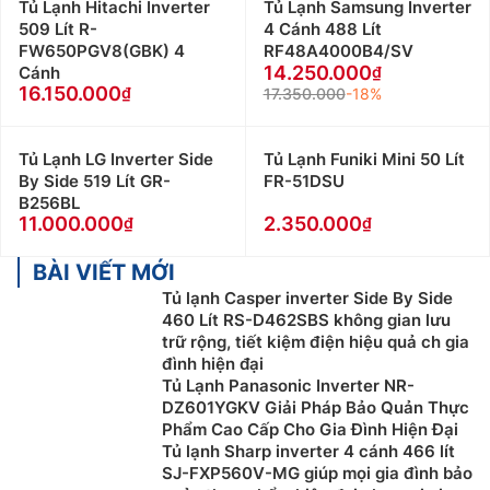
Tủ Lạnh Hitachi Inverter
Tủ Lạnh Samsung Inverter
509 Lít R-
4 Cánh 488 Lít
FW650PGV8(GBK) 4
RF48A4000B4/SV
14.250.000
Cánh
16.150.000
17.350.000
-18%
Tủ Lạnh LG Inverter Side
Tủ Lạnh Funiki Mini 50 Lít
By Side 519 Lít GR-
FR-51DSU
B256BL
11.000.000
2.350.000
BÀI VIẾT MỚI
Tủ lạnh Casper inverter Side By Side
460 Lít RS-D462SBS không gian lưu
trữ rộng, tiết kiệm điện hiệu quả ch gia
đình hiện đại
Tủ Lạnh Panasonic Inverter NR-
DZ601YGKV Giải Pháp Bảo Quản Thực
Phẩm Cao Cấp Cho Gia Đình Hiện Đại
Tủ lạnh Sharp inverter 4 cánh 466 lít
SJ-FXP560V-MG giúp mọi gia đình bảo