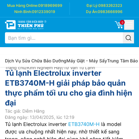
Mua Hàng Online:
0918969699
Đại Lý:
0983262323
Ninh Bình:
0912339019
Dự Án:
0983666996
0
Dịch Vụ Sửa Chữa Bảo Dưỡng
Máy Giặt - Máy Sấy
Trung Tâm Bảo
Trang chủ
/
Kinh Nghiệm Hay
/
Tư Vấn Tủ Lạnh
Tủ lạnh Electrolux inverter
ETB3740M-H giải pháp bảo quản
thực phẩm tối ưu cho gia đình hiện
đại
Tác giả: Diễm Hằng
Đăng ngày: 13/04/2025, lúc 12:19
Tủ lạnh Electrolux inverter
ETB3740M-H
là model
được ưa chuộng nhất hiện nay. nhờ thiết kế sang