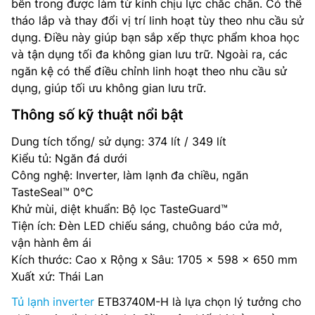
bên trong được làm từ kính chịu lực chắc chắn. Có thể
tháo lắp và thay đổi vị trí linh hoạt tùy theo nhu cầu sử
dụng. Điều này giúp bạn sắp xếp thực phẩm khoa học
và tận dụng tối đa không gian lưu trữ. Ngoài ra, các
ngăn kệ có thể điều chỉnh linh hoạt theo nhu cầu sử
dụng, giúp tối ưu không gian lưu trữ.
Thông số kỹ thuật nổi bật
Dung tích tổng/ sử dụng: 374 lít / 349 lít
Kiểu tủ: Ngăn đá dưới
Công nghệ: Inverter, làm lạnh đa chiều, ngăn
TasteSeal™ 0°C
Khử mùi, diệt khuẩn: Bộ lọc TasteGuard™
Tiện ích: Đèn LED chiếu sáng, chuông báo cửa mở,
vận hành êm ái
Kích thước: Cao x Rộng x Sâu: 1705 x 598 x 650 mm
Xuất xứ: Thái Lan
Tủ lạnh inverter
ETB3740M-H là lựa chọn lý tưởng cho