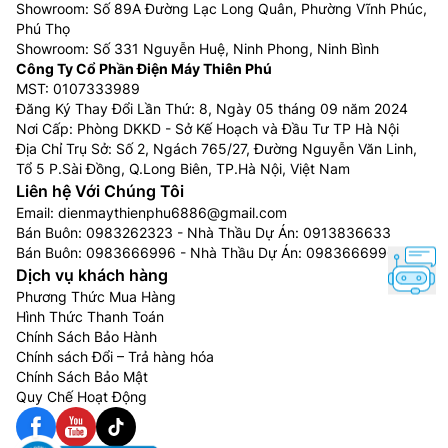
Showroom: Số 89A Đường Lạc Long Quân, Phường Vĩnh Phúc,
Phú Thọ
Showroom: Số 331 Nguyễn Huệ, Ninh Phong, Ninh Bình
Công Ty Cổ Phần Điện Máy Thiên Phú
MST: 0107333989
Đăng Ký Thay Đổi Lần Thứ: 8, Ngày 05 tháng 09 năm 2024
Nơi Cấp: Phòng DKKD - Sở Kế Hoạch và Đầu Tư TP Hà Nội
Địa Chỉ Trụ Sở: Số 2, Ngách 765/27, Đường Nguyễn Văn Linh,
Tổ 5 P.Sài Đồng, Q.Long Biên, TP.Hà Nội, Việt Nam
Liên hệ Với Chúng Tôi
Email:
dienmaythienphu6886@gmail.com
Bán Buôn:
0983262323
- Nhà Thầu Dự Án:
0913836633
Bán Buôn:
0983666996
- Nhà Thầu Dự Án:
0983666996
Dịch vụ khách hàng
Phương Thức Mua Hàng
Hình Thức Thanh Toán
Chính Sách Bảo Hành
Chính sách Đổi – Trả hàng hóa
Chính Sách Bảo Mật
Quy Chế Hoạt Động