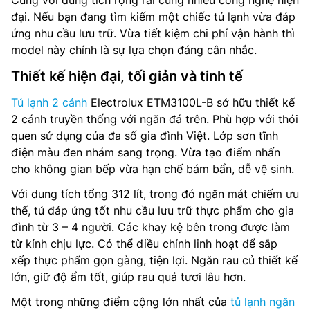
Cùng với dung tích rộng rãi cùng nhiều công nghệ hiện
đại. Nếu bạn đang tìm kiếm một chiếc tủ lạnh vừa đáp
ứng nhu cầu lưu trữ. Vừa tiết kiệm chi phí vận hành thì
model này chính là sự lựa chọn đáng cân nhắc.
Thiết kế hiện đại, tối giản và tinh tế
Tủ lạnh 2 cánh
Electrolux ETM3100L-B sở hữu thiết kế
2 cánh truyền thống với ngăn đá trên. Phù hợp với thói
quen sử dụng của đa số gia đình Việt. Lớp sơn tĩnh
điện màu đen nhám sang trọng. Vừa tạo điểm nhấn
cho không gian bếp vừa hạn chế bám bẩn, dễ vệ sinh.
Với dung tích tổng 312 lít, trong đó ngăn mát chiếm ưu
thế, tủ đáp ứng tốt nhu cầu lưu trữ thực phẩm cho gia
đình từ 3 – 4 người. Các khay kệ bên trong được làm
từ kính chịu lực. Có thể điều chỉnh linh hoạt để sắp
xếp thực phẩm gọn gàng, tiện lợi. Ngăn rau củ thiết kế
lớn, giữ độ ẩm tốt, giúp rau quả tươi lâu hơn.
Một trong những điểm cộng lớn nhất của
tủ lạnh ngăn