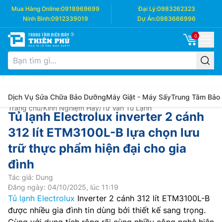
Mua Hàng Online:
0918969699
Đại Lý:
0983262323
Ninh Bình:
0912339019
Dự Án:
0983666996
0
Dịch Vụ Sửa Chữa Bảo Dưỡng
Máy Giặt - Máy Sấy
Trung Tâm Bảo
Trang chủ
/
Kinh Nghiệm Hay
/
Tư Vấn Tủ Lạnh
Tủ lạnh Electrolux inverter 2 cánh
312 lít ETM3100L-B lựa chọn lưu
trữ thực phẩm hiện đại cho gia
đình
Tác giả: Dung
Đăng ngày: 04/10/2025, lúc 11:19
Tủ lạnh Electrolux
Inverter 2 cánh 312 lít ETM3100L-B
được nhiều gia đình tin dùng bởi thiết kế sang trọng.