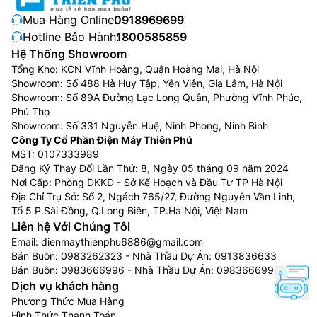
Mua Hàng Online:
0918969699
Hotline Bảo Hành:
1800585859
Hệ Thống Showroom
Tổng Kho: KCN Vĩnh Hoàng, Quận Hoàng Mai, Hà Nội
Showroom: Số 488 Hà Huy Tập, Yên Viên, Gia Lâm, Hà Nội
Showroom: Số 89A Đường Lạc Long Quân, Phường Vĩnh Phúc,
Phú Thọ
Showroom: Số 331 Nguyễn Huệ, Ninh Phong, Ninh Bình
Công Ty Cổ Phần Điện Máy Thiên Phú
MST: 0107333989
Đăng Ký Thay Đổi Lần Thứ: 8, Ngày 05 tháng 09 năm 2024
Nơi Cấp: Phòng DKKD - Sở Kế Hoạch và Đầu Tư TP Hà Nội
Địa Chỉ Trụ Sở: Số 2, Ngách 765/27, Đường Nguyễn Văn Linh,
Tổ 5 P.Sài Đồng, Q.Long Biên, TP.Hà Nội, Việt Nam
Liên hệ Với Chúng Tôi
Email:
dienmaythienphu6886@gmail.com
Bán Buôn:
0983262323
- Nhà Thầu Dự Án:
0913836633
Bán Buôn:
0983666996
- Nhà Thầu Dự Án:
0983666996
Dịch vụ khách hàng
Phương Thức Mua Hàng
Hình Thức Thanh Toán