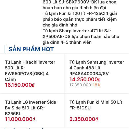
600 Lít SJ-SBXP600V-BK lựa chọn
hoàn hảo cho gia đình hiện đại
Tủ lạnh Funiki 120 lít FR-125CI.1 giải
pháp bảo quản thực phẩm tiết kiệm
cho gia đình nhỏ
Tủ lạnh Sharp Inverter 471 lít SJ-
XP500AE-DS lựa chọn hoàn hảo cho
gia đình 4–5 thành viên
SẢN PHẨM HOT
Tủ Lạnh Hitachi Inverter
Tủ Lạnh Samsung Inverter
509 Lít R-
4 Cánh 488 Lít
FW650PGV8(GBK) 4
RF48A4000B4/SV
14.250.000
Cánh
16.150.000
17.350.000
-18%
Tủ Lạnh LG Inverter Side
Tủ Lạnh Funiki Mini 50 Lít
By Side 519 Lít GR-
FR-51DSU
B256BL
11.000.000
2.350.000