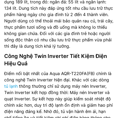
dụng 189 lít, trong đó: ngăn đá: 55 lít và ngăn lạnh:
134 lít. Dung tích này đáp ứng tốt nhu cầu lưu trữ thực
phẩm hàng ngày cho gia đình từ 2 đến 4 thành viên.
Người dùng có thể thoải mái bảo quản rau củ, trái cây,
thực phẩm tươi sống và đồ uống mà không lo thiếu
không gian chứa. Đối với các gia đình trẻ hoặc người
sống độc thân có nhu cầu lưu trữ thực phẩm vừa phải
thì đây là dung tích khá lý tưởng.
Công Nghệ Twin Inverter Tiết Kiệm Điện
Hiệu Quả
Điểm nổi bật nhất của Aqua AQR-T220FA(FB) chính là
công nghệ Twin Inverter hiện đại. Khác với các dòng
tủ lạnh
thông thường chỉ sử dụng máy nén Inverter,
Twin Inverter kết hợp đồng thời: Máy nén Inverter và
quạt Inverter. Sự kết hợp này giúp kiểm soát nhiệt độ
chính xác hơn, duy trì độ lạnh ổn định và giảm hao phí
điện năng đáng kể. Nhờ đó, tủ vận hành êm ái, hạn
chế tiếng ồn và tiết kiệm chi phí điện hàng tháng cho