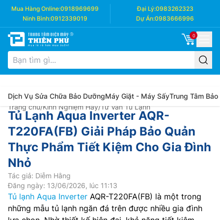
Mua Hàng Online:
0918969699
Đại Lý:
0983262323
Ninh Bình:
0912339019
Dự Án:
0983666996
0
Dịch Vụ Sửa Chữa Bảo Dưỡng
Máy Giặt - Máy Sấy
Trung Tâm Bảo
Trang chủ
/
Kinh Nghiệm Hay
/
Tư Vấn Tủ Lạnh
Tủ Lạnh Aqua Inverter AQR-
T220FA(FB) Giải Pháp Bảo Quản
Thực Phẩm Tiết Kiệm Cho Gia Đình
Nhỏ
Tác giả: Diễm Hằng
Đăng ngày: 13/06/2026, lúc 11:13
Tủ lạnh Aqua Inverter
AQR-T220FA(FB) là một trong
những mẫu tủ lạnh ngăn đá trên được nhiều gia đình