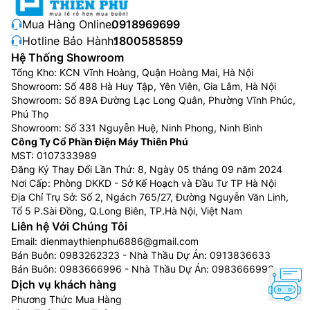
Mua Hàng Online:
0918969699
Hotline Bảo Hành:
1800585859
Hệ Thống Showroom
Tổng Kho: KCN Vĩnh Hoàng, Quận Hoàng Mai, Hà Nội
Showroom: Số 488 Hà Huy Tập, Yên Viên, Gia Lâm, Hà Nội
Showroom: Số 89A Đường Lạc Long Quân, Phường Vĩnh Phúc,
Phú Thọ
Showroom: Số 331 Nguyễn Huệ, Ninh Phong, Ninh Bình
Công Ty Cổ Phần Điện Máy Thiên Phú
MST: 0107333989
Đăng Ký Thay Đổi Lần Thứ: 8, Ngày 05 tháng 09 năm 2024
Nơi Cấp: Phòng DKKD - Sở Kế Hoạch và Đầu Tư TP Hà Nội
Địa Chỉ Trụ Sở: Số 2, Ngách 765/27, Đường Nguyễn Văn Linh,
Tổ 5 P.Sài Đồng, Q.Long Biên, TP.Hà Nội, Việt Nam
Liên hệ Với Chúng Tôi
Email:
dienmaythienphu6886@gmail.com
Bán Buôn:
0983262323
- Nhà Thầu Dự Án:
0913836633
Bán Buôn:
0983666996
- Nhà Thầu Dự Án:
0983666996
Dịch vụ khách hàng
Phương Thức Mua Hàng