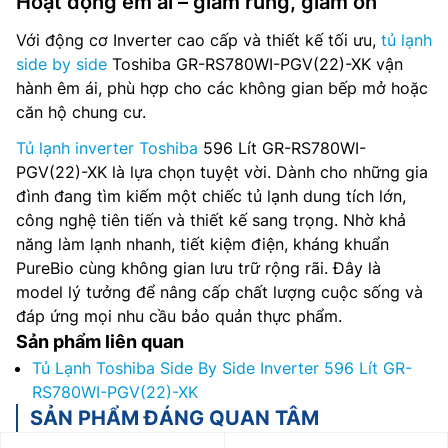
Hoạt động êm ái – giảm rung, giảm ồn
Với động cơ Inverter cao cấp và thiết kế tối ưu,
tủ lạnh
side by side
Toshiba GR-RS780WI-PGV(22)-XK vận
hành êm ái, phù hợp cho các không gian bếp mở hoặc
căn hộ chung cư.
Tủ lạnh inverter Toshiba
596 Lít GR-RS780WI-
PGV(22)-XK là lựa chọn tuyệt vời. Dành cho những gia
đình đang tìm kiếm một chiếc tủ lạnh dung tích lớn,
công nghệ tiên tiến và thiết kế sang trọng. Nhờ khả
năng làm lạnh nhanh, tiết kiệm điện, kháng khuẩn
PureBio cùng không gian lưu trữ rộng rãi. Đây là
model lý tưởng để nâng cấp chất lượng cuộc sống và
đáp ứng mọi nhu cầu bảo quản thực phẩm.
Sản phẩm liên quan
Tủ Lạnh Toshiba Side By Side Inverter 596 Lít GR-
RS780WI-PGV(22)-XK
SẢN PHẨM ĐÁNG QUAN TÂM