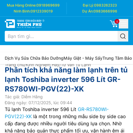
Mua Hàng Online:
0918969699
Đại Lý:
0983262323
Ninh Bình:
0912339019
Dự Án:
0983666996
0
Dịch Vụ Sửa Chữa Bảo Dưỡng
Máy Giặt - Máy Sấy
Trung Tâm Bảo
Trang chủ
/
Kinh Nghiệm Hay
/
Tư Vấn Tủ Lạnh
Phân tích khả năng làm lạnh trên tủ
lạnh Toshiba inverter 596 Lít GR-
RS780WI-PGV(22)-XK
Tác giả: Diễm Hằng
Đăng ngày: 07/12/2025, lúc 09:44
Tủ lạnh Toshiba inverter 596 Lít
GR-RS780WI-
PGV(22)-XK
là một trong những mẫu side by side cao
cấp đang được nhiều người tiêu dùng lựa chọn. Nhờ
khả năng bảo quản thực phẩm tối ưu, vận hành êm ái