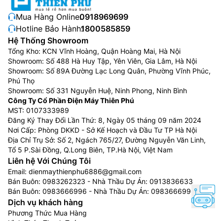
Mua Hàng Online:
0918969699
Hotline Bảo Hành:
1800585859
Hệ Thống Showroom
Tổng Kho: KCN Vĩnh Hoàng, Quận Hoàng Mai, Hà Nội
Showroom: Số 488 Hà Huy Tập, Yên Viên, Gia Lâm, Hà Nội
Showroom: Số 89A Đường Lạc Long Quân, Phường Vĩnh Phúc,
Phú Thọ
Showroom: Số 331 Nguyễn Huệ, Ninh Phong, Ninh Bình
Công Ty Cổ Phần Điện Máy Thiên Phú
MST: 0107333989
Đăng Ký Thay Đổi Lần Thứ: 8, Ngày 05 tháng 09 năm 2024
Nơi Cấp: Phòng DKKD - Sở Kế Hoạch và Đầu Tư TP Hà Nội
Địa Chỉ Trụ Sở: Số 2, Ngách 765/27, Đường Nguyễn Văn Linh,
Tổ 5 P.Sài Đồng, Q.Long Biên, TP.Hà Nội, Việt Nam
Liên hệ Với Chúng Tôi
Email:
dienmaythienphu6886@gmail.com
Bán Buôn:
0983262323
- Nhà Thầu Dự Án:
0913836633
Bán Buôn:
0983666996
- Nhà Thầu Dự Án:
0983666996
Dịch vụ khách hàng
Phương Thức Mua Hàng