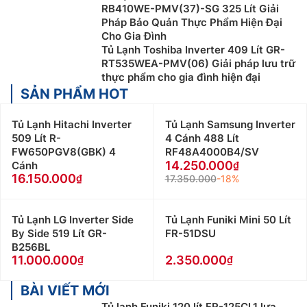
RB410WE-PMV(37)-SG 325 Lít Giải
Pháp Bảo Quản Thực Phẩm Hiện Đại
Cho Gia Đình
Tủ Lạnh Toshiba Inverter 409 Lít GR-
RT535WEA-PMV(06) Giải pháp lưu trữ
thực phẩm cho gia đình hiện đại
SẢN PHẨM HOT
Tủ Lạnh Hitachi Inverter
Tủ Lạnh Samsung Inverter
509 Lít R-
4 Cánh 488 Lít
FW650PGV8(GBK) 4
RF48A4000B4/SV
14.250.000
Cánh
16.150.000
17.350.000
-18%
Tủ Lạnh LG Inverter Side
Tủ Lạnh Funiki Mini 50 Lít
By Side 519 Lít GR-
FR-51DSU
B256BL
11.000.000
2.350.000
BÀI VIẾT MỚI
Tủ lạnh Funiki 120 lít FR-125CI.1 lựa