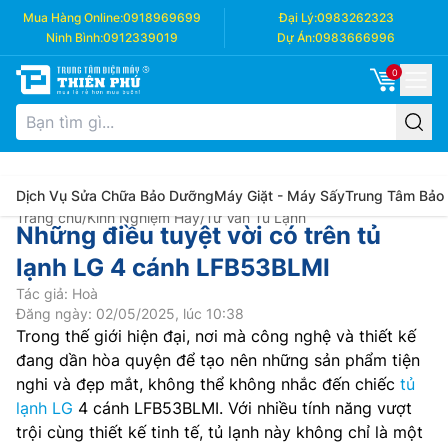
Mua Hàng Online:
0918969699
Đại Lý:
0983262323
Ninh Bình:
0912339019
Dự Án:
0983666996
0
Dịch Vụ Sửa Chữa Bảo Dưỡng
Máy Giặt - Máy Sấy
Trung Tâm Bảo
Trang chủ
/
Kinh Nghiệm Hay
/
Tư Vấn Tủ Lạnh
Những điều tuyệt vời có trên tủ
lạnh LG 4 cánh LFB53BLMI
Tác giả: Hoà
Đăng ngày: 02/05/2025, lúc 10:38
Trong thế giới hiện đại, nơi mà công nghệ và thiết kế
đang dần hòa quyện để tạo nên những sản phẩm tiện
nghi và đẹp mắt, không thể không nhắc đến chiếc
tủ
lạnh LG
4 cánh LFB53BLMI. Với nhiều tính năng vượt
trội cùng thiết kế tinh tế, tủ lạnh này không chỉ là một