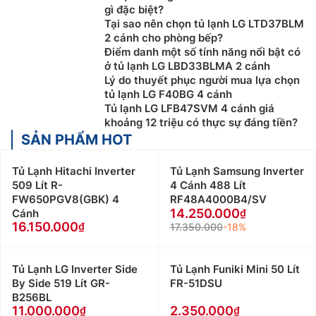
gì đặc biệt?
Tại sao nên chọn tủ lạnh LG LTD37BLM
2 cánh cho phòng bếp?
Điểm danh một số tính năng nổi bật có
ở tủ lạnh LG LBD33BLMA 2 cánh
Lý do thuyết phục người mua lựa chọn
tủ lạnh LG F40BG 4 cánh
Tủ lạnh LG LFB47SVM 4 cánh giá
khoảng 12 triệu có thực sự đáng tiền?
SẢN PHẨM HOT
Tủ Lạnh Hitachi Inverter
Tủ Lạnh Samsung Inverter
509 Lít R-
4 Cánh 488 Lít
FW650PGV8(GBK) 4
RF48A4000B4/SV
14.250.000
Cánh
16.150.000
17.350.000
-18%
Tủ Lạnh LG Inverter Side
Tủ Lạnh Funiki Mini 50 Lít
By Side 519 Lít GR-
FR-51DSU
B256BL
11.000.000
2.350.000