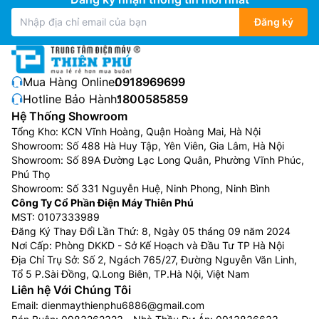
Đăng ký
Mua Hàng Online:
0918969699
Hotline Bảo Hành:
1800585859
Hệ Thống Showroom
Tổng Kho: KCN Vĩnh Hoàng, Quận Hoàng Mai, Hà Nội
Showroom: Số 488 Hà Huy Tập, Yên Viên, Gia Lâm, Hà Nội
Showroom: Số 89A Đường Lạc Long Quân, Phường Vĩnh Phúc,
Phú Thọ
Showroom: Số 331 Nguyễn Huệ, Ninh Phong, Ninh Bình
Công Ty Cổ Phần Điện Máy Thiên Phú
MST: 0107333989
Đăng Ký Thay Đổi Lần Thứ: 8, Ngày 05 tháng 09 năm 2024
Nơi Cấp: Phòng DKKD - Sở Kế Hoạch và Đầu Tư TP Hà Nội
Địa Chỉ Trụ Sở: Số 2, Ngách 765/27, Đường Nguyễn Văn Linh,
Tổ 5 P.Sài Đồng, Q.Long Biên, TP.Hà Nội, Việt Nam
Liên hệ Với Chúng Tôi
Email:
dienmaythienphu6886@gmail.com