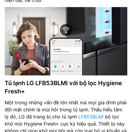
Tủ lạnh LG LFB53BLMI với bộ lọc Hygiene
Fresh+
Một trong những vấn đề lớn nhất mà mọi gia đình phải
đối mặt chính là mùi hôi trong tủ lạnh. Thấu hiểu tâm
lý đó, LG đã trang bị cho tủ lạnh
LFB53BLMI
bộ lọc
khử mùi Hygiene Fresh+ cực kỳ hiệu quả. Thiết bị này
không chỉ giúp khử mùi hôi mà còn loại bỏ vi khuẩn và