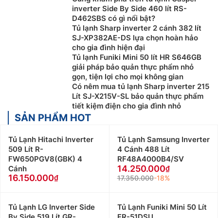
inverter Side By Side 460 lít RS-
D462SBS có gì nổi bật?
Tủ lạnh Sharp inverter 2 cánh 382 lít
SJ-XP382AE-DS lựa chọn hoàn hảo
cho gia đình hiện đại
Tủ lạnh Funiki Mini 50 lít HR S646GB
giải pháp bảo quản thực phẩm nhỏ
gọn, tiện lợi cho mọi không gian
Có nêm mua tủ lạnh Sharp inverter 215
Lít SJ-X215V-SL bảo quản thực phẩm
tiết kiệm điện cho gia đình nhỏ
SẢN PHẨM HOT
Tủ Lạnh Hitachi Inverter
Tủ Lạnh Samsung Inverter
509 Lít R-
4 Cánh 488 Lít
FW650PGV8(GBK) 4
RF48A4000B4/SV
14.250.000
Cánh
16.150.000
17.350.000
-18%
Tủ Lạnh LG Inverter Side
Tủ Lạnh Funiki Mini 50 Lít
By Side 519 Lít GR-
FR-51DSU