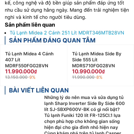
kế, công nghệ và độ bền giúp sản phẩm đáp ứng tốt
nhu cầu sử dụng hằng ngày. Mang đến trải nghiệm tiện
nghi và kinh tế cho người tiêu dùng.
Sản phẩm liên quan
Tủ Lạnh Midea 2 Cánh 251 Lít MDRT346MTB28VN
SẢN PHẨM ĐÁNG QUAN TÂM
Tủ Lạnh Midea 4 Cánh
Tủ Lạnh Midea Side By
407 Lít
Side 555 Lít
MDRF550FGG28VN
MDRS710FGG28VN
11.990.000
10.990.000
13.150.000
-9%
11.990.000
-8%
BÀI VIẾT LIÊN QUAN
Những lý do nên mua và sửa dụng tủ
lạnh Sharp Inverter Side By Side 600
lít SJ-SBXP600V-BK có gì nổi bật?
Tủ lạnh Funiki 120 lít FR-125CI.1 lựa
chọn phù hợp cho không gian sống
hiện đại cho gia đình nhỏ hiện nay
Cùng khám phá trên tủ lạnh Casper