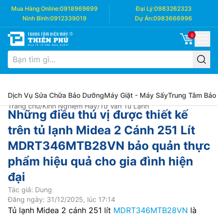
Mua Hàng Online:
0918969699
Đại Lý:
0983262323
Ninh Bình:
0912339019
Dự Án:
0983666996
0
Dịch Vụ Sửa Chữa Bảo Dưỡng
Máy Giặt - Máy Sấy
Trung Tâm Bảo
Trang chủ
/
Kinh Nghiệm Hay
/
Tư Vấn Tủ Lạnh
Những điều thú vị được thiết kế
trên tủ lạnh Midea 2 Cánh 251 Lít
MDRT346MTB28VN bảo quản thực
phẩm hiệu quả cho gia đình hiện
đại
Tác giả: Dung
Đăng ngày: 31/12/2025, lúc 17:14
Tủ lạnh Midea 2 cánh 251 lít
MDRT346MTB28VN
là