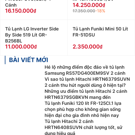
14.250.000
Cánh
16.150.000
17.350.000
-18%
Tủ Lạnh LG Inverter Side
Tủ Lạnh Funiki Mini 50 Lít
By Side 519 Lít GR-
FR-51DSU
B256BL
11.000.000
2.350.000
BÀI VIẾT MỚI
Hé lộ những điểm độc đáo về tủ lạnh
Samsung RS57DG400EM9SV 2 cánh
Vì sao tủ lạnh Hitachi HRTN6379SUVN
2 cánh thu hút người dùng ở hiện tại?
Những ưu điểm tủ lạnh Hitachi 2 cánh
HRTN6379SGBKVN mang đến
Tủ lạnh Funiki 120 lít FR-125CI.1 lựa
chọn phù hợp cho không gian sống
hiện đại cho gia đình nhỏ hiện nay
Tủ lạnh Hitachi 2 cánh
HRTN6408SUVN chất lượng tốt, sử
dụng hiệu quả