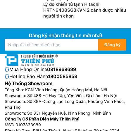
Lý do khiến tủ lạnh Hitachi
HRTN6408SGBKVN 2 cánh được nhiều
người tin chọn
Đăng ký nhận thông tin mới nhất
Đăng ký
Mua Hàng Online:
0918969699
Hotline Bảo Hành:
1800585859
Hệ Thống Showroom
Tổng Kho: KCN Vĩnh Hoàng, Quận Hoàng Mai, Hà Nội
Showroom: Số 488 Hà Huy Tập, Yên Viên, Gia Lâm, Hà Nội
Showroom: Số 89A Đường Lạc Long Quân, Phường Vĩnh Phúc,
Phú Thọ
Showroom: Số 331 Nguyễn Huệ, Ninh Phong, Ninh Bình
Công Ty Cổ Phần Điện Máy Thiên Phú
MST: 0107333989
Đăng Ký Thay Đổi Lần Thứ: 8, Ngày 05 tháng 09 năm 2024