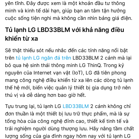
yên tĩnh. Đây được xem là một khoản đầu tư thông
minh và kinh tế dài hạn, giúp bạn an tâm tận hưởng
cuộc sống tiện nghi mà không cần nhìn bảng giá điện.
Tủ lạnh LG LBD33BLM với khả năng điều
khiển từ xa
Sẽ thật thiếu sót nếu nhắc đến các tính năng nổi bật
trên
tủ lạnh LG ngăn đá trên
LBD33BLM 2 cánh mà lại
bỏ qua hệ sinh thái thông minh LG ThinQ. Trong kỷ
nguyên của Internet vạn vật (IoT), LG đã tiên phong
mang công nghệ điều khiển từ xa lên các dòng tủ lạnh
thế hệ mới, biến việc quản lý thiết bị gia dụng trở nên
thú vị và dễ dàng hơn bao giờ hết.
Tựu trung lại, tủ lạnh LG
LBD33BLM
2 cánh không chỉ
đơn thuần là một thiết bị lưu trữ thực phẩm, mà là sự
tổng hòa của công nghệ đỉnh cao, thiết kế tinh tế và
trải nghiệm người dùng thượng lưu. Hãy nâng tầm chất
lượng sống của gia đình ngay hôm nay với tủ lạnh LG