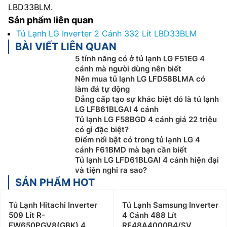
LBD33BLM.
Sản phẩm liên quan
Tủ Lạnh LG Inverter 2 Cánh 332 Lít LBD33BLM
BÀI VIẾT LIÊN QUAN
5 tính năng có ở tủ lạnh LG F51EG 4
cánh mà người dùng nên biết
Nên mua tủ lạnh LG LFD58BLMA có
làm đá tự động
Đẳng cấp tạo sự khác biệt đó là tủ lạnh
LG LFB61BLGAI 4 cánh
Tủ lạnh LG F58BGD 4 cánh giá 22 triệu
có gì đặc biệt?
Điểm nổi bật có trong tủ lạnh LG 4
cánh F61BMD mà bạn cần biết
Tủ lạnh LG LFD61BLGAI 4 cánh hiện đại
và tiện nghi ra sao?
SẢN PHẨM HOT
Tủ Lạnh Hitachi Inverter
Tủ Lạnh Samsung Inverter
509 Lít R-
4 Cánh 488 Lít
FW650PGV8(GBK) 4
RF48A4000B4/SV