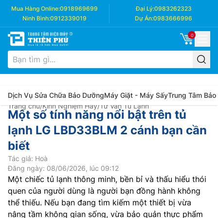
Mua Hàng Online:
0918969699
Đại Lý:
0983262323
Ninh Bình:
0912339019
Dự Án:
0983666996
0
Dịch Vụ Sửa Chữa Bảo Dưỡng
Máy Giặt - Máy Sấy
Trung Tâm Bảo
Trang chủ
/
Kinh Nghiệm Hay
/
Tư Vấn Tủ Lạnh
Một số tính năng nổi bật trên tủ
lạnh LG LBD33BLM 2 cánh bạn cần
biết
Tác giả: Hoà
Đăng ngày: 08/06/2026, lúc 09:12
Một chiếc tủ lạnh thông minh, bền bỉ và thấu hiểu thói
quen của người dùng là người bạn đồng hành không
thể thiếu. Nếu bạn đang tìm kiếm một thiết bị vừa
nâng tầm không gian sống, vừa bảo quản thực phẩm