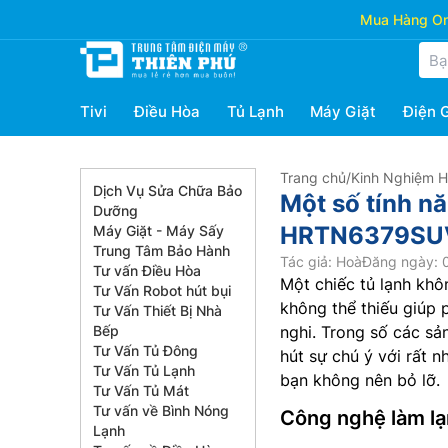
Mua Hàng Onl
Tivi
Điều Hòa
Tủ Lạnh
Máy Giặt
Điện 
Trang chủ
/
Kinh Nghiệm 
Dịch Vụ Sửa Chữa Bảo
Một số tính nă
Dưỡng
HRTN6379SUV
Máy Giặt - Máy Sấy
Trung Tâm Bảo Hành
Tác giả: Hoà
Đăng ngày: 0
Tư vấn Điều Hòa
Một chiếc tủ lạnh khô
Tư Vấn Robot hút bụi
không thể thiếu giúp 
Tư Vấn Thiết Bị Nhà
Bếp
nghi. Trong số các sả
Tư Vấn Tủ Đông
hút sự chú ý với rất n
Tư Vấn Tủ Lạnh
bạn không nên bỏ lỡ.
Tư Vấn Tủ Mát
Tư vấn về Bình Nóng
Công nghệ làm lạ
Lạnh