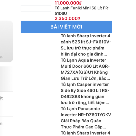
11.000.000
Tủ Lạnh Funiki Mini 50 Lít FR-
51DSU
2.350.000
BÀI VIẾT MỚI
Tủ lạnh Sharp inverter 4
cánh 525 lít SJ-FX610V-
SL lưu trữ thực phẩm
hiện đại cho gia đình
đông thành viên
Tủ Lạnh Aqua Inverter
Multi Door 660 Lít AQR-
M727XA(GS)U1 Không
Gian Lưu Trữ Lớn, Bảo
Quản Thực Phẩm Tối Ưu
Tủ lạnh Casper inverter
Side By Side 460 Lít RS-
D462SBS không gian
lưu trữ rộng, tiết kiệm
điện hiệu quả ch gia
Tủ Lạnh Panasonic
đình hiện đại
Inverter NR-DZ601YGKV
Giải Pháp Bảo Quản
Thực Phẩm Cao Cấp
Cho Gia Đình Hiện Đại
Tủ lạnh Sharp inverter 4