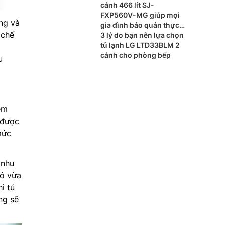
cánh 466 lít SJ-
FXP560V-MG giúp mọi
ng và
gia đình bảo quản thực
 chế
phẩm hiện đại cho mọi
3 lý do bạn nên lựa chọn
gia đình
tủ lạnh LG LTD33BLM 2
cánh cho phòng bếp
u
ệm
được
mức
 nhu
nó vừa
i tủ
ng sẽ