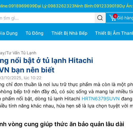
ine:
0918969699
Đại Lý:
0983262323
Ninh Bình:
0912339019
Dự Án:
0
Giỏ hàn
Gia Dụng
Tủ Đông
Thiết Bị Nhà Bếp
Thiết Bị Âm Than
Hay
/
Tư Vấn Tủ Lạnh
ng nổi bật ở tủ lạnh Hitachi
N bạn nên biết
3/10/2025, lúc 10:22
ng chỉ đơn thuần là nơi lưu trữ thực phẩm mà còn là một p
phòng bếp trở nên đầy đủ, có sức sống và mang lại nhiều ti
n phẩm nổi bật, dòng tủ lạnh Hitachi
HRTN6379SUVN
đang 
hiều tính năng khác nhau, hứa hẹn sẽ là lựa chọn tuyệt vời 
nh vòng cung giúp thức ăn bảo quản lâu dài