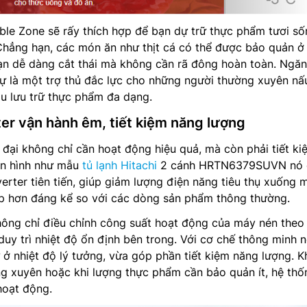
ble Zone sẽ rấy thích hợp để bạn dự trữ thực phẩm tươi số
Chẳng hạn, các món ăn như thịt cá có thể được bảo quản ở
n dễ dàng cắt thái mà không cần rã đông hoàn toàn. Ngăn
ự là một trợ thủ đắc lực cho những người thường xuyên nấ
u lưu trữ thực phẩm đa dạng.
er vận hành êm, tiết kiệm năng lượng
n đại không chỉ cần hoạt động hiệu quả, mà còn phải tiết ki
ển hình như mẫu
tủ lạnh Hitachi
2 cánh HRTN6379SUVN nó 
verter tiên tiến, giúp giảm lượng điện năng tiêu thụ xuống 
p hơn đáng kể so với các dòng sản phẩm thông thường.
hông chỉ điều chỉnh công suất hoạt động của máy nén theo
duy trì nhiệt độ ổn định bên trong. Với cơ chế thông minh 
 ở nhiệt độ lý tưởng, vừa góp phần tiết kiệm năng lượng. Kh
 xuyên hoặc khi lượng thực phẩm cần bảo quản ít, hệ thố
hoạt động.