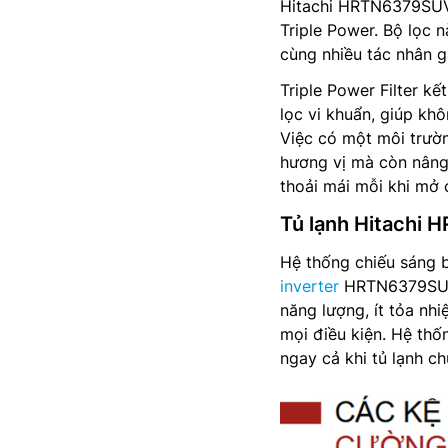
Hitachi HRTN6379SUVN
Triple Power. Bộ lọc 
cùng nhiều tác nhân g
Triple Power Filter kế
lọc vi khuẩn, giúp kh
Việc có một môi trườ
hương vị mà còn nâng
thoải mái mỗi khi mở 
Tủ lạnh Hitachi
Hệ thống chiếu sáng 
inverter
HRTN6379SUVN
năng lượng, ít tỏa nh
mọi điều kiện. Hệ th
ngay cả khi tủ lạnh c