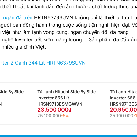
h thất thoát khí lạnh dẫn đến ảnh hưởng chất lượng thực p
hi ngăn đá trên
HRTN6379SUVN không chỉ là thiết bị lưu trữ
ười bạn đồng hành trong cuộc sống tiện nghi, hiện đại. Vớ
u việt như làm lạnh vòng cung, ngăn chuyển đổi đa năng
g nghệ Inverter tiết kiệm năng lượng…. Sản phẩm đã đáp ứ
 nhiều gia đình Việt.
verter 2 Cánh 344 Lít HRTN6379SUVN
Side By Side
Tủ Lạnh Hitachi Side By Side
Tủ Lạnh Hitac
Inverter 656 Lít
Inverter 656 
N
HRSN9713ESMGWVN
HRSN9713E
23.500.000
20.950.0
25.100.000
-6%
25.100.000
-