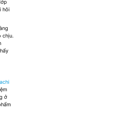
lớp
i hôi
màng
 chịu.
n
thấy
tachi
iệm
g ở
 phẩm