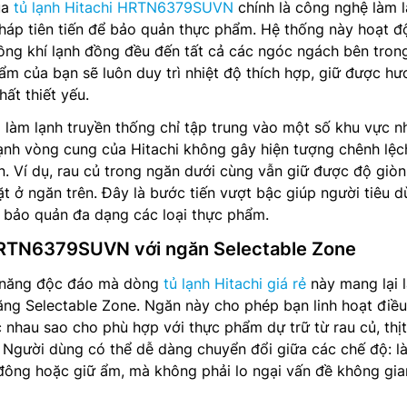
ủa
tủ lạnh Hitachi HRTN6379SUVN
chính là công nghệ làm 
háp tiên tiến để bảo quản thực phẩm. Hệ thống này hoạt đ
ng khí lạnh đồng đều đến tất cả các ngóc ngách bên trong
ẩm của bạn sẽ luôn duy trì nhiệt độ thích hợp, giữ được hư
hất thiết yếu.
 làm lạnh truyền thống chỉ tập trung vào một số khu vực n
ạnh vòng cung của Hitachi không gây hiện tượng chênh lệc
n. Ví dụ, rau củ trong ngăn dưới cùng vẫn giữ được độ giòn
t ở ngăn trên. Đây là bước tiến vượt bậc giúp người tiêu 
 bảo quản đa dạng các loại thực phẩm.
 HRTN6379SUVN với ngăn Selectable Zone
h năng độc đáo mà dòng
tủ lạnh Hitachi giá rẻ
này mang lại 
ng Selectable Zone. Ngăn này cho phép bạn linh hoạt điều
 nhau sao cho phù hợp với thực phẩm dự trữ từ rau củ, thịt
 Người dùng có thể dễ dàng chuyển đổi giữa các chế độ: l
đông hoặc giữ ẩm, mà không phải lo ngại vấn đề không gia