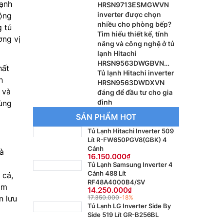
lạnh
HRSN9713ESMGWVN
inverter được chọn
ộng
nhiều cho phòng bếp?
 tủ
Tìm hiểu thiết kế, tính
ơng vị
năng và công nghệ ở tủ
lạnh Hitachi
HRSN9563DWGBVN
hất
inverter
Tủ lạnh Hitachi inverter
h
HRSN9563DWDXVN
 và
đáng để đầu tư cho gia
đình
dùng
SẢN PHẨM HOT
Tủ Lạnh Hitachi Inverter 509
Lít R-FW650PGV8(GBK) 4
Cánh
là
16.150.000
Tủ Lạnh Samsung Inverter 4
Cánh 488 Lít
 cá,
RF48A4000B4/SV
àm
14.250.000
n lưu
17.350.000
-18%
Tủ Lạnh LG Inverter Side By
Side 519 Lít GR-B256BL