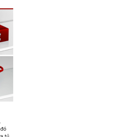
.
 đó
a tủ