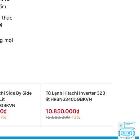
hẩm.
 thực
i
ng mọi
hi Side By Side
Tủ Lạnh Hitachi Inverter 323
Lít
lít HRBN6340DGBKVN
SGBKVN
00
10.850.000
17%
12.500.000
-13%