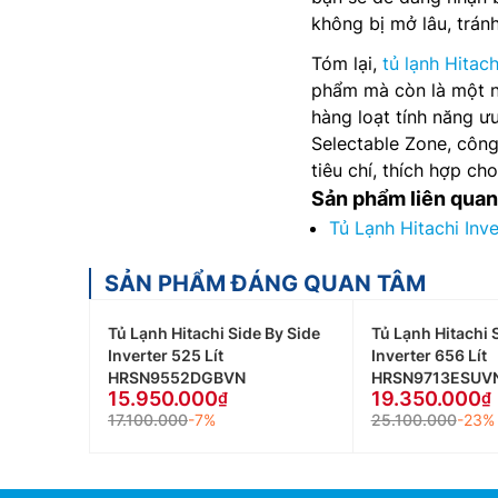
không bị mở lâu, trán
Tóm lại,
tủ lạnh Hitac
phẩm mà còn là một ng
hàng loạt tính năng ư
Selectable Zone, côn
tiêu chí, thích hợp cho
Sản phẩm liên quan
Tủ Lạnh Hitachi In
SẢN PHẨM ĐÁNG QUAN TÂM
Tủ Lạnh Hitachi Side By Side
Tủ Lạnh Hitachi 
Inverter 525 Lít
Inverter 656 Lít
HRSN9552DGBVN
HRSN9713ESUV
15.950.000
19.350.000
17.100.000
-7%
25.100.000
-23%