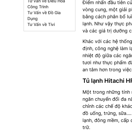
Tư vấn về Điều Hòa
Điểm nhấn đầu tiên c
Công Trình
vòng cung, một giải p
Tư Vấn về Đồ Gia
bằng cách phân bổ luồ
Dụng
lạnh. Như vậy thực ph
Tư Vấn về Tivi
và các giá trị dưỡng c
Khác với các hệ thống
định, công nghệ làm l
nhiệt độ giữa các ngă
tươi như thực phẩm đặ
an tâm hơn trong việc
Tủ lạnh Hitachi
Một trong những tín
ngăn chuyển đổi đa nă
chỉnh các chế độ khác
đồ uống, trứng, sữa….
lạnh, đông mềm, cấp 
trữ.