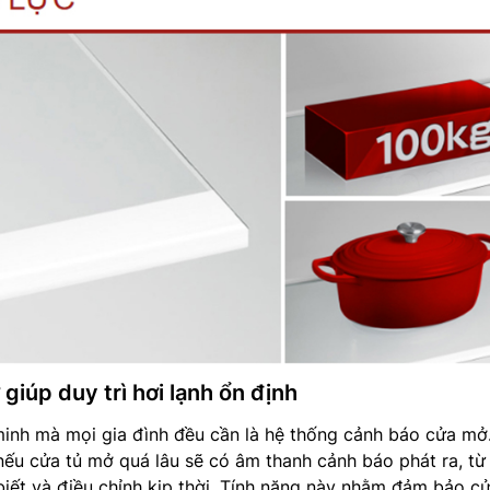
iúp duy trì hơi lạnh ổn định
minh mà mọi gia đình đều cần là hệ thống cảnh báo cửa mở
nếu cửa tủ mở quá lâu sẽ có âm thanh cảnh báo phát ra, từ
iết và điều chỉnh kịp thời. Tính năng này nhằm đảm bảo cử