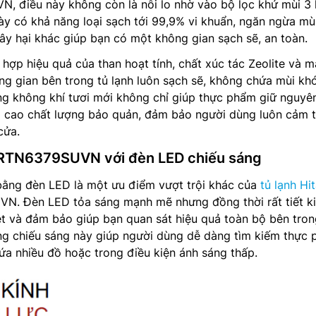
, điều này không còn là nỗi lo nhờ vào bộ lọc khử mùi 3 
này có khả năng loại sạch tới 99,9% vi khuẩn, ngăn ngừa mù
ây hại khác giúp bạn có một không gian sạch sẽ, an toàn.
t hợp hiệu quả của than hoạt tính, chất xúc tác Zeolite và 
ông gian bên trong tủ lạnh luôn sạch sẽ, không chứa mùi khó
ng không khí tươi mới không chỉ giúp thực phẩm giữ nguyê
 cao chất lượng bảo quản, đảm bảo người dùng luôn cảm 
cửa.
 HRTN6379SUVN với đèn LED chiếu sáng
bằng đèn LED là một ưu điểm vượt trội khác của
tủ lạnh Hi
. Đèn LED tỏa sáng mạnh mẽ nhưng đồng thời rất tiết k
iệt và đảm bảo giúp bạn quan sát hiệu quả toàn bộ bên tron
ống chiếu sáng này giúp người dùng dễ dàng tìm kiếm thực
hứa nhiều đồ hoặc trong điều kiện ánh sáng thấp.