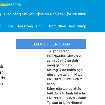
0983666996
Gian hàng Khuyến Mãi
Kinh Nghiệm Hay
Giới thiệu
g
h
Điều Hoà Công Trình
Bơm Nhiệt Heat Pump
BÀI VIẾT LIÊN QUAN
Tủ lạnh Hitachi
HRBN6340DGBKVN 2
cánh có những tính
năng gì nổi bật?
hần
Những lý do khiến bạn
ện
nên chọn tủ lạnh Hitachi
thu
HRSN9713ESGBKVN 2
mà
cánh
Đẳng cấp tạo sự khác
biệt đó là tủ lạnh Hitachi
HRSN9713ESUVN 2 cánh
Tại sao tủ lạnh Hitachi