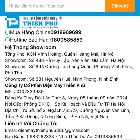
Đăng ký
Mua Hàng Online:
0918969699
Hotline Bảo Hành:
1800585859
Hệ Thống Showroom
Tổng Kho: KCN Vĩnh Hoàng, Quận Hoàng Mai, Hà Nội
Showroom: Số 488 Hà Huy Tập, Yên Viên, Gia Lâm, Hà Nội
Showroom: Số 89A Đường Lạc Long Quân, Phường Vĩnh Phúc,
Phú Thọ
Showroom: Số 331 Nguyễn Huệ, Ninh Phong, Ninh Bình
Công Ty Cổ Phần Điện Máy Thiên Phú
MST: 0107333989
Đăng Ký Thay Đổi Lần Thứ: 8, Ngày 05 tháng 09 năm 2024
Nơi Cấp: Phòng DKKD - Sở Kế Hoạch và Đầu Tư TP Hà Nội
Địa Chỉ Trụ Sở: Số 2, Ngách 765/27, Đường Nguyễn Văn Linh,
Tổ 5 P.Sài Đồng, Q.Long Biên, TP.Hà Nội, Việt Nam
Liên hệ Với Chúng Tôi
Email:
dienmaythienphu6886@gmail.com
Bán Buôn:
0983262323
- Nhà Thầu Dự Án:
0913836633