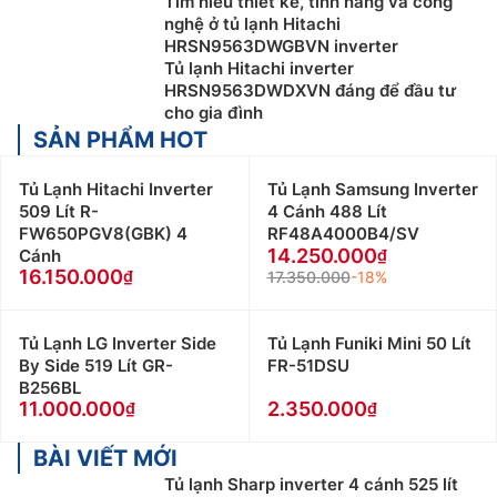
Tìm hiểu thiết kế, tính năng và công
nghệ ở tủ lạnh Hitachi
HRSN9563DWGBVN inverter
Tủ lạnh Hitachi inverter
HRSN9563DWDXVN đáng để đầu tư
cho gia đình
SẢN PHẨM HOT
Tủ Lạnh Hitachi Inverter
Tủ Lạnh Samsung Inverter
509 Lít R-
4 Cánh 488 Lít
FW650PGV8(GBK) 4
RF48A4000B4/SV
14.250.000
Cánh
16.150.000
17.350.000
-18%
Tủ Lạnh LG Inverter Side
Tủ Lạnh Funiki Mini 50 Lít
By Side 519 Lít GR-
FR-51DSU
B256BL
11.000.000
2.350.000
BÀI VIẾT MỚI
Tủ lạnh Sharp inverter 4 cánh 525 lít