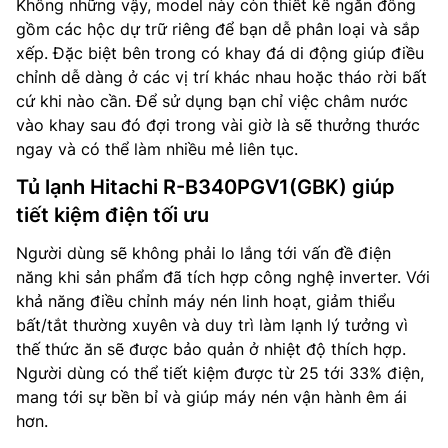
Không những vậy, model này còn thiết kế ngăn đông
gồm các hộc dự trữ riêng để bạn dễ phân loại và sắp
xếp. Đặc biệt bên trong có khay đá di động giúp điều
chỉnh dễ dàng ở các vị trí khác nhau hoặc tháo rời bất
cứ khi nào cần. Để sử dụng bạn chỉ việc châm nước
vào khay sau đó đợi trong vài giờ là sẽ thưởng thước
ngay và có thể làm nhiều mẻ liên tục.
Tủ lạnh Hitachi R-B340PGV1(GBK) giúp
tiết kiệm điện tối ưu
Người dùng sẽ không phải lo lắng tới vấn đề điện
năng khi sản phẩm đã tích hợp công nghệ inverter. Với
khả năng điều chỉnh máy nén linh hoạt, giảm thiểu
bất/tắt thường xuyên và duy trì làm lạnh lý tưởng vì
thế thức ăn sẽ được bảo quản ở nhiệt độ thích hợp.
Người dùng có thể tiết kiệm được từ 25 tới 33% điện,
mang tới sự bền bỉ và giúp máy nén vận hành êm ái
hơn.