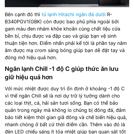
Bên cạnh đó thì
tủ lạnh Hitachi ngăn đá dưới
R-
B340PGV1(GBK) còn được bao phủ phía ngoài bởi
gam màu đen nhám khỏe khoắn cùng chất liệu cửa
bền bỉ, chịu được va đập cao và giúp bạn vệ sinh
thuận tiện hơn. Điểm nhấn phải kể tới là phần tay nắm
âm được mạ crom sáng bóng giúp bạn dễ đặt tay và
đóng mở hiệu quả hơn.
Ngăn lạnh Chill -1 độ C giúp thức ăn lưu
giữ hiệu quả hơn
Với mức nhiệt được duy trì ổn định ở khoảng -1 độ C
vì thế ngăn Chill sẽ là nơi dự trữ lý tưởng dành cho
các loại thịt, cá, hải sản tươi sống. Bạn có thể bảo
quản trong ngày mà không lo chúng bị đông đá, đảm
bảo tiết kiệm thời gian giã đông và chế biến hiệu quả,
nhanh chóng ở bất cứ thời điểm cần. Thêm vào đó là
đèn LED chiếu sáng ít tỏa nhiệt giúp bạn quan sát tốt