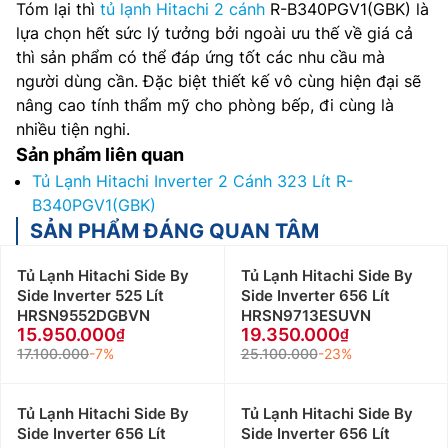
Tóm lại thì
tủ lạnh Hitachi 2 cánh
R-B340PGV1(GBK) là
lựa chọn hết sức lý tưởng bởi ngoài ưu thế về giá cả
thì sản phẩm có thể đáp ứng tốt các nhu cầu mà
người dùng cần. Đặc biệt thiết kế vô cùng hiện đại sẽ
nâng cao tính thẩm mỹ cho phòng bếp, đi cùng là
nhiều tiện nghi.
Sản phẩm liên quan
Tủ Lạnh Hitachi Inverter 2 Cánh 323 Lít R-
B340PGV1(GBK)
SẢN PHẨM ĐÁNG QUAN TÂM
Tủ Lạnh Hitachi Side By
Tủ Lạnh Hitachi Side By
Side Inverter 525 Lít
Side Inverter 656 Lít
HRSN9552DGBVN
HRSN9713ESUVN
15.950.000
19.350.000
17.100.000
-7%
25.100.000
-23%
Tủ Lạnh Hitachi Side By
Tủ Lạnh Hitachi Side By
Side Inverter 656 Lít
Side Inverter 656 Lít