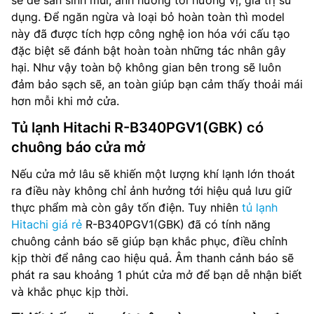
sẽ dễ sản sinh mùi, ảnh hưởng tới hương vị, giá trị sử
dụng. Để ngăn ngừa và loại bỏ hoàn toàn thì model
này đã được tích hợp công nghệ ion hóa với cấu tạo
đặc biệt sẽ đánh bật hoàn toàn những tác nhân gây
hại. Như vậy toàn bộ không gian bên trong sẽ luôn
đảm bảo sạch sẽ, an toàn giúp bạn cảm thấy thoải mái
hơn mỗi khi mở cửa.
Tủ lạnh Hitachi R-B340PGV1(GBK) có
chuông báo cửa mở
Nếu cửa mở lâu sẽ khiến một lượng khí lạnh lớn thoát
ra điều này không chỉ ảnh hưởng tới hiệu quả lưu giữ
thực phẩm mà còn gây tốn điện. Tuy nhiên
tủ lạnh
Hitachi giá rẻ
R-B340PGV1(GBK) đã có tính năng
chuông cảnh báo sẽ giúp bạn khắc phục, điều chỉnh
kịp thời để nâng cao hiệu quả. Âm thanh cảnh báo sẽ
phát ra sau khoảng 1 phút cửa mở để bạn dễ nhận biết
và khắc phục kịp thời.