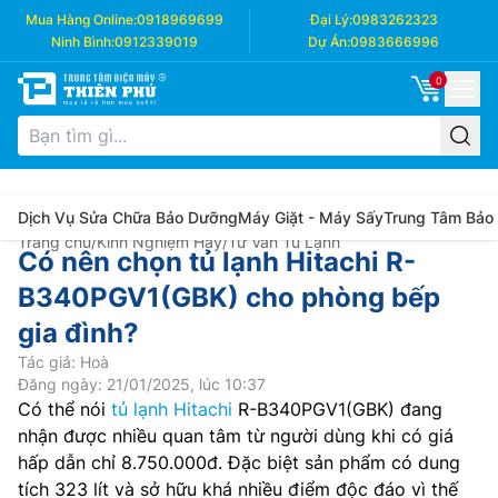
Mua Hàng Online:
0918969699
Đại Lý:
0983262323
Ninh Bình:
0912339019
Dự Án:
0983666996
0
Dịch Vụ Sửa Chữa Bảo Dưỡng
Máy Giặt - Máy Sấy
Trung Tâm Bảo
Trang chủ
/
Kinh Nghiệm Hay
/
Tư Vấn Tủ Lạnh
Có nên chọn tủ lạnh Hitachi R-
B340PGV1(GBK) cho phòng bếp
gia đình?
Tác giả: Hoà
Đăng ngày: 21/01/2025, lúc 10:37
Có thể nói
tủ lạnh Hitachi
R-B340PGV1(GBK) đang
nhận được nhiều quan tâm từ người dùng khi có giá
hấp dẫn chỉ 8.750.000đ. Đặc biệt sản phẩm có dung
tích 323 lít và sở hữu khá nhiều điểm độc đáo vì thế