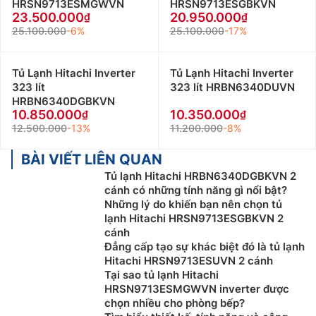
HRSN9713ESMGWVN
HRSN9713ESGBKVN
23.500.000
20.950.000
25.100.000
-6%
25.100.000
-17%
Tủ Lạnh Hitachi Inverter
Tủ Lạnh Hitachi Inverter
323 lít
323 lít HRBN6340DUVN
HRBN6340DGBKVN
10.850.000
10.350.000
12.500.000
-13%
11.200.000
-8%
BÀI VIẾT LIÊN QUAN
Tủ lạnh Hitachi HRBN6340DGBKVN 2
cánh có những tính năng gì nổi bật?
Những lý do khiến bạn nên chọn tủ
lạnh Hitachi HRSN9713ESGBKVN 2
cánh
Đẳng cấp tạo sự khác biệt đó là tủ lạnh
Hitachi HRSN9713ESUVN 2 cánh
Tại sao tủ lạnh Hitachi
HRSN9713ESMGWVN inverter được
chọn nhiều cho phòng bếp?