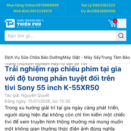
Mua Hàng Online:
0918969699
Đại Lý:
0983262323
Ninh Bình:
0912339019
Dự Án:
0983666996
0
Dịch Vụ Sửa Chữa Bảo Dưỡng
Máy Giặt - Máy Sấy
Trung Tâm Bảo
Trang chủ
/
Kinh Nghiệm Hay
/
Tư Vấn về Tivi
Trải nghiệm rạp chiếu phim tại gia
với độ tương phản tuyệt đối trên
tivi Sony 55 inch K-55XR50
Tác giả: Nguyễn Quyết
Đăng ngày: 15/01/2026, lúc 15:30
Trong xu hướng giải trí tại gia ngày càng phát triển,
người dùng hiện đại không còn chỉ tìm kiếm một chiếc
tivi để xem truyền hình thông thường mà mong muốn
một không gian thưởng thức điện ảnh đúng nghĩa