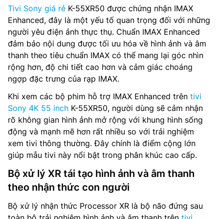
Tivi Sony giá rẻ
K-55XR50 được chứng nhận IMAX
Enhanced, đây là một yếu tố quan trọng đối với những
người yêu điện ảnh thực thụ. Chuẩn IMAX Enhanced
đảm bảo nội dung được tối ưu hóa về hình ảnh và âm
thanh theo tiêu chuẩn IMAX có thể mang lại góc nhìn
rộng hơn, độ chi tiết cao hơn và cảm giác choáng
ngợp đặc trưng của rạp IMAX.
Khi xem các bộ phim hỗ trợ IMAX Enhanced trên
tivi
Sony 4K 55 inch
K-55XR50, người dùng sẽ cảm nhận
rõ không gian hình ảnh mở rộng với khung hình sống
động và mạnh mẽ hơn rất nhiều so với trải nghiệm
xem tivi thông thường. Đây chính là điểm cộng lớn
giúp mẫu tivi này nổi bật trong phân khúc cao cấp.
Bộ xử lý XR tái tạo hình ảnh và âm thanh
theo nhận thức con người
Bộ xử lý nhận thức Processor XR là bộ não đứng sau
toàn bộ trải nghiệm hình ảnh và âm thanh trên
tivi