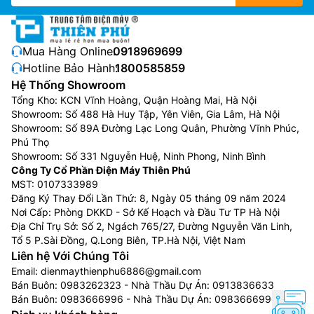
Mua Hàng Online:
0918969699
Hotline Bảo Hành:
1800585859
Hệ Thống Showroom
Tổng Kho: KCN Vĩnh Hoàng, Quận Hoàng Mai, Hà Nội
Showroom: Số 488 Hà Huy Tập, Yên Viên, Gia Lâm, Hà Nội
Showroom: Số 89A Đường Lạc Long Quân, Phường Vĩnh Phúc,
Phú Thọ
Showroom: Số 331 Nguyễn Huệ, Ninh Phong, Ninh Bình
Công Ty Cổ Phần Điện Máy Thiên Phú
MST: 0107333989
Đăng Ký Thay Đổi Lần Thứ: 8, Ngày 05 tháng 09 năm 2024
Nơi Cấp: Phòng DKKD - Sở Kế Hoạch và Đầu Tư TP Hà Nội
Địa Chỉ Trụ Sở: Số 2, Ngách 765/27, Đường Nguyễn Văn Linh,
Tổ 5 P.Sài Đồng, Q.Long Biên, TP.Hà Nội, Việt Nam
Liên hệ Với Chúng Tôi
Email:
dienmaythienphu6886@gmail.com
Bán Buôn:
0983262323
- Nhà Thầu Dự Án:
0913836633
Bán Buôn:
0983666996
- Nhà Thầu Dự Án:
0983666996