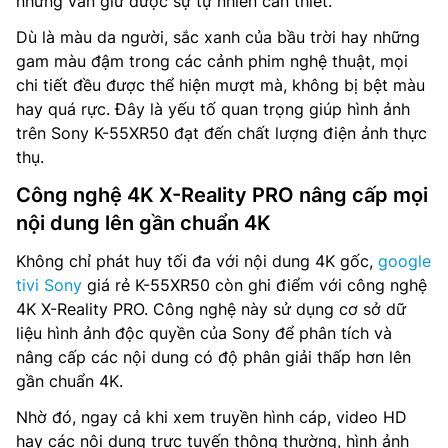
nhưng vẫn giữ được sự tự nhiên cần thiết.
Dù là màu da người, sắc xanh của bầu trời hay những
gam màu đậm trong các cảnh phim nghệ thuật, mọi
chi tiết đều được thể hiện mượt mà, không bị bệt màu
hay quá rực. Đây là yếu tố quan trọng giúp hình ảnh
trên Sony K-55XR50 đạt đến chất lượng điện ảnh thực
thụ.
Công nghệ 4K X-Reality PRO nâng cấp mọi
nội dung lên gần chuẩn 4K
Không chỉ phát huy tối đa với nội dung 4K gốc,
google
tivi Sony
giá rẻ K-55XR50 còn ghi điểm với công nghệ
4K X-Reality PRO. Công nghệ này sử dụng cơ sở dữ
liệu hình ảnh độc quyền của Sony để phân tích và
nâng cấp các nội dung có độ phân giải thấp hơn lên
gần chuẩn 4K.
Nhờ đó, ngay cả khi xem truyền hình cáp, video HD
hay các nội dung trực tuyến thông thường, hình ảnh