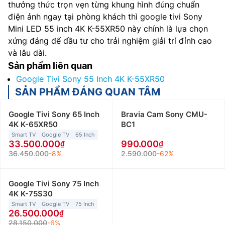
thưởng thức trọn vẹn từng khung hình đúng chuẩn
điện ảnh ngay tại phòng khách thì google tivi Sony
Mini LED 55 inch 4K K-55XR50 này chính là lựa chọn
xứng đáng để đầu tư cho trải nghiệm giải trí đỉnh cao
và lâu dài.
Sản phẩm liên quan
Google Tivi Sony 55 Inch 4K K-55XR50
SẢN PHẨM ĐÁNG QUAN TÂM
Google Tivi Sony 65 Inch
Bravia Cam Sony CMU-
4K K-65XR50
BC1
Smart TV
Google TV
65 Inch
33.500.000
990.000
36.450.000
-8%
2.590.000
-62%
Google Tivi Sony 75 Inch
4K K-75S30
Smart TV
Google TV
75 Inch
26.500.000
28.150.000
-6%