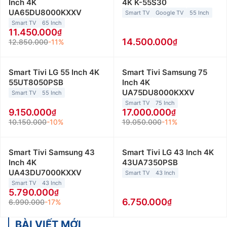
Inch 4K
4K K-55S30
UA65DU8000KXXV
Smart TV
Google TV
55 Inch
Smart TV
65 Inch
11.450.000
14.500.000
12.850.000
-11%
Smart Tivi LG 55 Inch 4K
Smart Tivi Samsung 75
55UT8050PSB
Inch 4K
UA75DU8000KXXV
Smart TV
55 Inch
Smart TV
75 Inch
9.150.000
17.000.000
10.150.000
-10%
19.050.000
-11%
Smart Tivi Samsung 43
Smart Tivi LG 43 Inch 4K
Inch 4K
43UA7350PSB
UA43DU7000KXXV
Smart TV
43 Inch
Smart TV
43 Inch
5.790.000
6.750.000
6.990.000
-17%
BÀI VIẾT MỚI