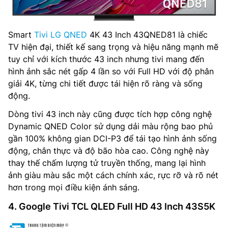
Smart
Tivi LG QNED
4K 43 Inch 43QNED81 là chiếc
TV hiện đại, thiết kế sang trọng và hiệu năng mạnh mẽ
tuy chỉ với kích thước 43 inch nhưng tivi mang đến
hình ảnh sắc nét gấp 4 lần so với Full HD với độ phân
giải 4K, từng chi tiết được tái hiện rõ ràng và sống
động.
Dòng tivi 43 inch này cũng được tích hợp công nghệ
Dynamic QNED Color sử dụng dải màu rộng bao phủ
gần 100% không gian DCI-P3 để tái tạo hình ảnh sống
động, chân thực và độ bão hòa cao. Công nghệ này
thay thế chấm lượng tử truyền thống, mang lại hình
ảnh giàu màu sắc một cách chính xác, rực rỡ và rõ nét
hơn trong mọi điều kiện ánh sáng.
4. Google Tivi TCL QLED Full HD 43 Inch 43S5K