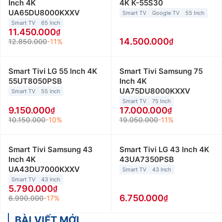
Inch 4K
4K K-55S30
UA65DU8000KXXV
Smart TV
Google TV
55 Inch
Smart TV
65 Inch
11.450.000
14.500.000
12.850.000
-11%
Smart Tivi LG 55 Inch 4K
Smart Tivi Samsung 75
55UT8050PSB
Inch 4K
UA75DU8000KXXV
Smart TV
55 Inch
Smart TV
75 Inch
9.150.000
17.000.000
10.150.000
-10%
19.050.000
-11%
Smart Tivi Samsung 43
Smart Tivi LG 43 Inch 4K
Inch 4K
43UA7350PSB
UA43DU7000KXXV
Smart TV
43 Inch
Smart TV
43 Inch
5.790.000
6.750.000
6.990.000
-17%
BÀI VIẾT MỚI