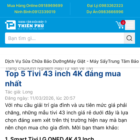
Mua Hàng Online:
0918969699
Đại Lý:
0983262323
Ninh Bình:
0912339019
Dự Án:
0983666996
0
Dịch Vụ Sửa Chữa Bảo Dưỡng
Máy Giặt - Máy Sấy
Trung Tâm Bảo
Trang chủ
/
Kinh Nghiệm Hay
/
Tư Vấn về Tivi
Top 5 Tivi 43 inch 4K đáng mua
nhất
Tác giả: Long
Đăng ngày: 11/03/2026, lúc 20:57
Với nhu cầu giải trí gia đình và ưu tiên mức giá phải
chăng, những mẫu tivi 43 inch giá rẻ dưới đây là lựa
chọn đáng xem xét trên thị trường hiện nay mà bạn
nên chọn mua cho gia đình. Mời bạn tham khảo:
1. Smart Tivi LG QNED 4K 43 Inch