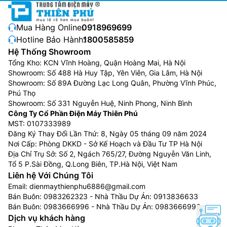
Mua Hàng Online:
0918969699
Hotline Bảo Hành:
1800585859
Hệ Thống Showroom
Tổng Kho: KCN Vĩnh Hoàng, Quận Hoàng Mai, Hà Nội
Showroom: Số 488 Hà Huy Tập, Yên Viên, Gia Lâm, Hà Nội
Showroom: Số 89A Đường Lạc Long Quân, Phường Vĩnh Phúc,
Phú Thọ
Showroom: Số 331 Nguyễn Huệ, Ninh Phong, Ninh Bình
Công Ty Cổ Phần Điện Máy Thiên Phú
MST: 0107333989
Đăng Ký Thay Đổi Lần Thứ: 8, Ngày 05 tháng 09 năm 2024
Nơi Cấp: Phòng DKKD - Sở Kế Hoạch và Đầu Tư TP Hà Nội
Địa Chỉ Trụ Sở: Số 2, Ngách 765/27, Đường Nguyễn Văn Linh,
Tổ 5 P.Sài Đồng, Q.Long Biên, TP.Hà Nội, Việt Nam
Liên hệ Với Chúng Tôi
Email:
dienmaythienphu6886@gmail.com
Bán Buôn:
0983262323
- Nhà Thầu Dự Án:
0913836633
Bán Buôn:
0983666996
- Nhà Thầu Dự Án:
0983666996
Dịch vụ khách hàng