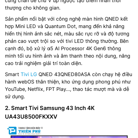
cùng chân đế chữ V úp ngược tạo điểm nhấn thời
thượng cho không gian.
Sản phẩm nổi bật với công nghệ màn hình QNED kết
hợp Mini LED và Quantum Dot, mang đến khả năng
hiển thị hình ảnh sắc nét, màu sắc rực rỡ và độ tương
phản cao vượt trội so với tivi LED thông thường. Bên
cạnh đó, bộ xử lý α5 AI Processor 4K Gen6 thông
minh tối ưu hình ảnh và âm thanh theo nội dung, nâng
cao trải nghiệm giải trí toàn diện.
Smart
Tivi LG
QNED 43QNED80ASA còn chạy hệ điều
hành webOS thân thiện, kho ứng dụng phong phú như
YouTube, Netflix, FPT Play…, thao tác mượt mà và dễ
sử dụng.
2. Smart Tivi Samsung 43 Inch 4K
UA43U8500FKXXV