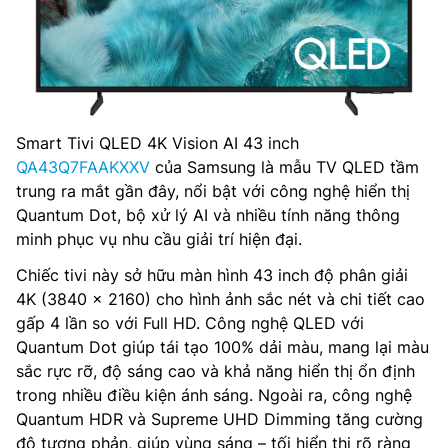
Smart Tivi QLED 4K Vision AI 43 inch
QA43Q7FAAKXXV
của Samsung là mẫu TV QLED tầm
trung ra mắt gần đây, nổi bật với công nghệ hiển thị
Quantum Dot, bộ xử lý AI và nhiều tính năng thông
minh phục vụ nhu cầu giải trí hiện đại.
Chiếc tivi này sở hữu màn hình 43 inch độ phân giải
4K (3840 × 2160) cho hình ảnh sắc nét và chi tiết cao
gấp 4 lần so với Full HD. Công nghệ QLED với
Quantum Dot giúp tái tạo 100% dải màu, mang lại màu
sắc rực rỡ, độ sáng cao và khả năng hiển thị ổn định
trong nhiều điều kiện ánh sáng. Ngoài ra, công nghệ
Quantum HDR và Supreme UHD Dimming tăng cường
độ tương phản, giúp vùng sáng – tối hiển thị rõ ràng