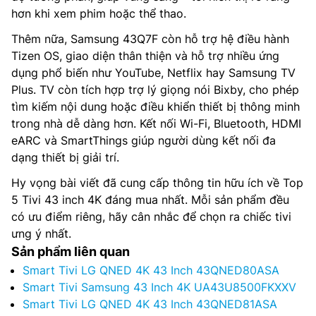
hơn khi xem phim hoặc thể thao.
Thêm nữa, Samsung 43Q7F còn hỗ trợ hệ điều hành
Tizen OS, giao diện thân thiện và hỗ trợ nhiều ứng
dụng phổ biến như YouTube, Netflix hay Samsung TV
Plus. TV còn tích hợp trợ lý giọng nói Bixby, cho phép
tìm kiếm nội dung hoặc điều khiển thiết bị thông minh
trong nhà dễ dàng hơn. Kết nối Wi-Fi, Bluetooth, HDMI
eARC và SmartThings giúp người dùng kết nối đa
dạng thiết bị giải trí.
Hy vọng bài viết đã cung cấp thông tin hữu ích về Top
5 Tivi 43 inch 4K đáng mua nhất. Mỗi sản phẩm đều
có ưu điểm riêng, hãy cân nhắc để chọn ra chiếc tivi
ưng ý nhất.
Sản phẩm liên quan
Smart Tivi LG QNED 4K 43 Inch 43QNED80ASA
Smart Tivi Samsung 43 Inch 4K UA43U8500FKXXV
Smart Tivi LG QNED 4K 43 Inch 43QNED81ASA