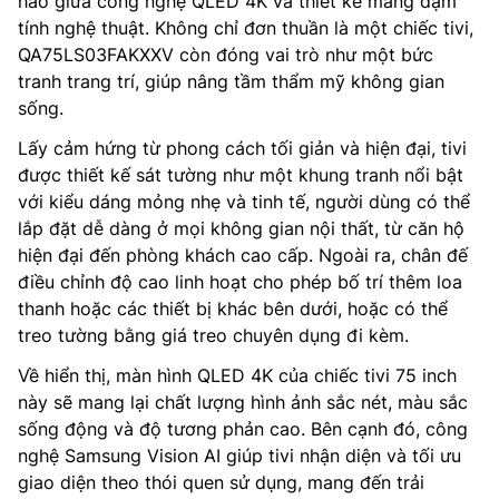
hảo giữa công nghệ QLED 4K và thiết kế mang đậm
tính nghệ thuật. Không chỉ đơn thuần là một chiếc tivi,
QA75LS03FAKXXV còn đóng vai trò như một bức
tranh trang trí, giúp nâng tầm thẩm mỹ không gian
sống.
Lấy cảm hứng từ phong cách tối giản và hiện đại, tivi
được thiết kế sát tường như một khung tranh nổi bật
với kiểu dáng mỏng nhẹ và tinh tế, người dùng có thể
lắp đặt dễ dàng ở mọi không gian nội thất, từ căn hộ
hiện đại đến phòng khách cao cấp. Ngoài ra, chân đế
điều chỉnh độ cao linh hoạt cho phép bố trí thêm loa
thanh hoặc các thiết bị khác bên dưới, hoặc có thể
treo tường bằng giá treo chuyên dụng đi kèm.
Về hiển thị, màn hình QLED 4K của chiếc tivi 75 inch
này sẽ mang lại chất lượng hình ảnh sắc nét, màu sắc
sống động và độ tương phản cao. Bên cạnh đó, công
nghệ Samsung Vision AI giúp tivi nhận diện và tối ưu
giao diện theo thói quen sử dụng, mang đến trải