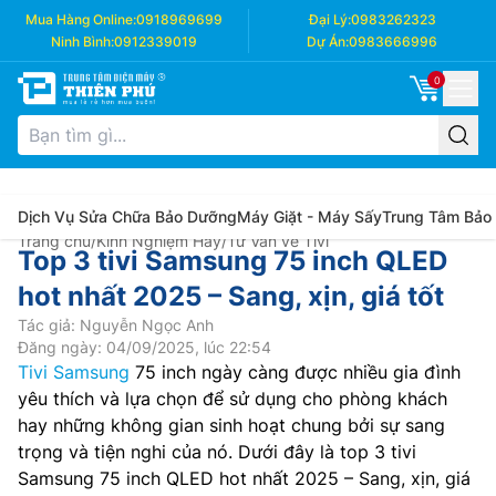
Mua Hàng Online:
0918969699
Đại Lý:
0983262323
Ninh Bình:
0912339019
Dự Án:
0983666996
0
Dịch Vụ Sửa Chữa Bảo Dưỡng
Máy Giặt - Máy Sấy
Trung Tâm Bảo
Trang chủ
/
Kinh Nghiệm Hay
/
Tư Vấn về Tivi
Top 3 tivi Samsung 75 inch QLED
hot nhất 2025 – Sang, xịn, giá tốt
Tác giả: Nguyễn Ngọc Anh
Đăng ngày: 04/09/2025, lúc 22:54
Tivi Samsung
75 inch ngày càng được nhiều gia đình
yêu thích và lựa chọn để sử dụng cho phòng khách
hay những không gian sinh hoạt chung bởi sự sang
trọng và tiện nghi của nó. Dưới đây là top 3 tivi
Samsung 75 inch QLED hot nhất 2025 – Sang, xịn, giá