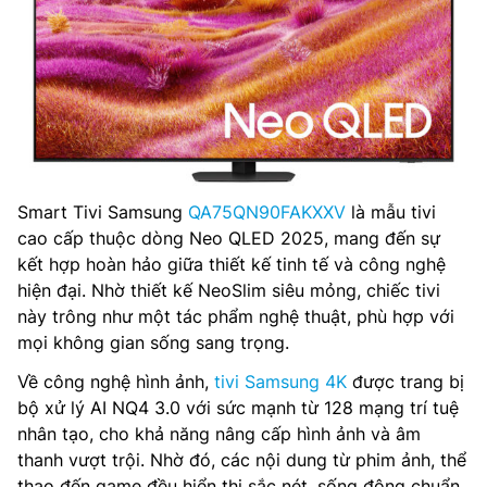
Smart Tivi Samsung
QA75QN90FAKXXV
là mẫu tivi
cao cấp thuộc dòng Neo QLED 2025, mang đến sự
kết hợp hoàn hảo giữa thiết kế tinh tế và công nghệ
hiện đại. Nhờ thiết kế NeoSlim siêu mỏng, chiếc tivi
này trông như một tác phẩm nghệ thuật, phù hợp với
mọi không gian sống sang trọng.
Về công nghệ hình ảnh,
tivi Samsung 4K
được trang bị
bộ xử lý AI NQ4 3.0 với sức mạnh từ 128 mạng trí tuệ
nhân tạo, cho khả năng nâng cấp hình ảnh và âm
thanh vượt trội. Nhờ đó, các nội dung từ phim ảnh, thể
thao đến game đều hiển thị sắc nét, sống động chuẩn