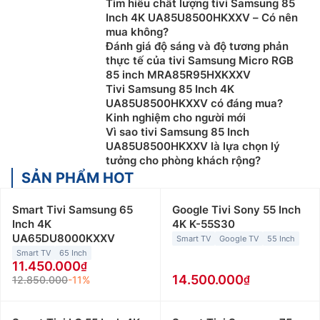
Tìm hiểu chất lượng tivi Samsung 85
Inch 4K UA85U8500HKXXV – Có nên
mua không?
Đánh giá độ sáng và độ tương phản
thực tế của tivi Samsung Micro RGB
85 inch MRA85R95HXKXXV
Tivi Samsung 85 Inch 4K
UA85U8500HKXXV có đáng mua?
Kinh nghiệm cho người mới
Vì sao tivi Samsung 85 Inch
UA85U8500HKXXV là lựa chọn lý
tưởng cho phòng khách rộng?
SẢN PHẨM HOT
Smart Tivi Samsung 65
Google Tivi Sony 55 Inch
Inch 4K
4K K-55S30
UA65DU8000KXXV
Smart TV
Google TV
55 Inch
Smart TV
65 Inch
11.450.000
14.500.000
12.850.000
-11%