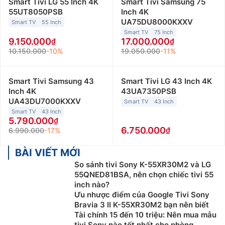
Smart Tivi LG 55 Inch 4K
Smart Tivi Samsung 75
55UT8050PSB
Inch 4K
UA75DU8000KXXV
Smart TV
55 Inch
Smart TV
75 Inch
9.150.000
17.000.000
10.150.000
-10%
19.050.000
-11%
Smart Tivi Samsung 43
Smart Tivi LG 43 Inch 4K
Inch 4K
43UA7350PSB
UA43DU7000KXXV
Smart TV
43 Inch
Smart TV
43 Inch
5.790.000
6.750.000
6.990.000
-17%
BÀI VIẾT MỚI
So sánh tivi Sony K-55XR30M2 và LG
55QNED81BSA, nên chọn chiếc tivi 55
inch nào?
Ưu nhược điểm của Google Tivi Sony
Bravia 3 II K-55XR30M2 bạn nên biết
Tài chính 15 đến 10 triệu: Nên mua mẫu
tivi Sony nào tốt nhất cho phòng