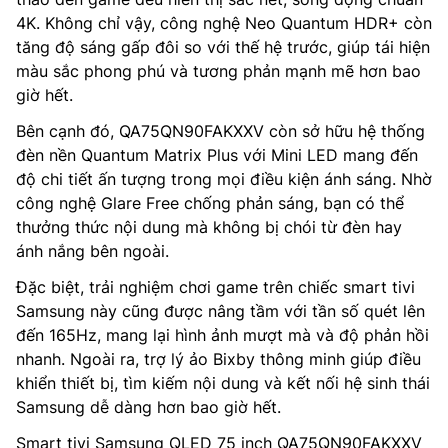
4K. Không chỉ vậy, công nghệ Neo Quantum HDR+ còn
tăng độ sáng gấp đôi so với thế hệ trước, giúp tái hiện
màu sắc phong phú và tương phản mạnh mẽ hơn bao
giờ hết.
Bên cạnh đó, QA75QN90FAKXXV còn sở hữu hệ thống
đèn nền Quantum Matrix Plus với Mini LED mang đến
độ chi tiết ấn tượng trong mọi điều kiện ánh sáng. Nhờ
công nghệ Glare Free chống phản sáng, bạn có thể
thưởng thức nội dung mà không bị chói từ đèn hay
ánh nắng bên ngoài.
Đặc biệt, trải nghiệm chơi game trên chiếc smart tivi
Samsung này cũng được nâng tầm với tần số quét lên
đến 165Hz, mang lại hình ảnh mượt mà và độ phản hồi
nhanh. Ngoài ra, trợ lý ảo Bixby thông minh giúp điều
khiển thiết bị, tìm kiếm nội dung và kết nối hệ sinh thái
Samsung dễ dàng hơn bao giờ hết.
Smart tivi Samsung QLED 75 inch QA75QN90FAKXXV