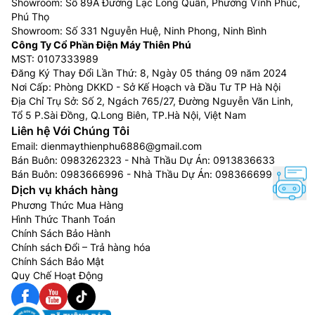
Showroom: Số 89A Đường Lạc Long Quân, Phường Vĩnh Phúc,
Phú Thọ
Showroom: Số 331 Nguyễn Huệ, Ninh Phong, Ninh Bình
Công Ty Cổ Phần Điện Máy Thiên Phú
MST: 0107333989
Đăng Ký Thay Đổi Lần Thứ: 8, Ngày 05 tháng 09 năm 2024
Nơi Cấp: Phòng DKKD - Sở Kế Hoạch và Đầu Tư TP Hà Nội
Địa Chỉ Trụ Sở: Số 2, Ngách 765/27, Đường Nguyễn Văn Linh,
Tổ 5 P.Sài Đồng, Q.Long Biên, TP.Hà Nội, Việt Nam
Liên hệ Với Chúng Tôi
Email:
dienmaythienphu6886@gmail.com
Bán Buôn:
0983262323
- Nhà Thầu Dự Án:
0913836633
Bán Buôn:
0983666996
- Nhà Thầu Dự Án:
0983666996
Dịch vụ khách hàng
Phương Thức Mua Hàng
Hình Thức Thanh Toán
Chính Sách Bảo Hành
Chính sách Đổi – Trả hàng hóa
Chính Sách Bảo Mật
Quy Chế Hoạt Động