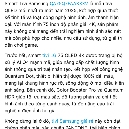
Smart Tivi Samsung
QA75Q7FAAKXXV
là mẫu tivi
QLED mới nhất ra mắt năm 2025, kết hợp giữa thiết
kế tinh tế và loạt công nghệ hình ảnh, âm thanh hiện
đại. Với màn hình 75 inch độ phân giải 4K, sản phẩm
này không chỉ mang đến trải nghiệm hình ảnh sắc nét
mà còn phù hợp cho nhiều nhu cầu sử dụng, từ giải trí
đến chơi game.
Trước hết, smart
tivi LG
75 QLED 4K được trang bị bộ
xử lý AI Q4 mạnh mẽ, giúp nâng cấp chất lượng hình
ảnh thông qua trí tuệ nhân tạo. Kết hợp với công nghệ
Quantum Dot, thiết bị hiển thị được 100% dải màu,
mang lại khung hình rực rỡ, sống động ở mọi điều kiện
ánh sáng. Bên cạnh đó, Color Booster Pro và Quantum
HDR giúp tối ưu màu sắc, độ tương phản và chi tiết
hình ảnh theo từng cảnh quay, từ đó nâng cao trải
nghiệm điện ảnh tại gia.
Không dừng lại ở đó,
tivi Samsung giá rẻ
này còn đạt
chứng nhận màu sắc chuẩn PANTONE, thể hiện chính