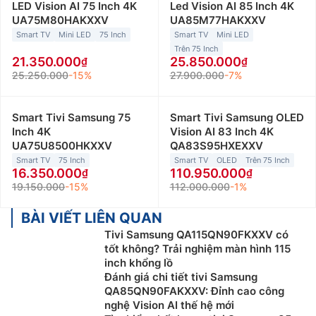
LED Vision AI 75 Inch 4K
Led Vision AI 85 Inch 4K
UA75M80HAKXXV
UA85M77HAKXXV
Smart TV
Mini LED
75 Inch
Smart TV
Mini LED
Trên 75 Inch
21.350.000
25.850.000
25.250.000
-15%
27.900.000
-7%
Smart Tivi Samsung 75
Smart Tivi Samsung OLED
Inch 4K
Vision AI 83 Inch 4K
UA75U8500HKXXV
QA83S95HXEXXV
Smart TV
75 Inch
Smart TV
OLED
Trên 75 Inch
16.350.000
110.950.000
19.150.000
-15%
112.000.000
-1%
BÀI VIẾT LIÊN QUAN
Tivi Samsung QA115QN90FKXXV có
tốt không? Trải nghiệm màn hình 115
inch khổng lồ
Đánh giá chi tiết tivi Samsung
QA85QN90FAKXXV: Đỉnh cao công
nghệ Vision AI thế hệ mới