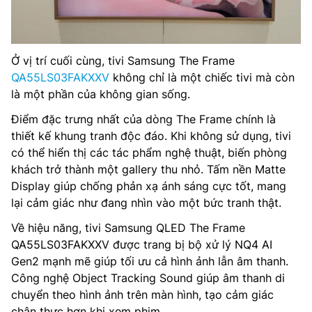
Ở vị trí cuối cùng, tivi Samsung The Frame
QA55LS03FAKXXV
không chỉ là một chiếc tivi mà còn
là một phần của không gian sống.
Điểm đặc trưng nhất của dòng The Frame chính là
thiết kế khung tranh độc đáo. Khi không sử dụng, tivi
có thể hiển thị các tác phẩm nghệ thuật, biến phòng
khách trở thành một gallery thu nhỏ. Tấm nền Matte
Display giúp chống phản xạ ánh sáng cực tốt, mang
lại cảm giác như đang nhìn vào một bức tranh thật.
Về hiệu năng, tivi Samsung QLED The Frame
QA55LS03FAKXXV được trang bị bộ xử lý NQ4 AI
Gen2 mạnh mẽ giúp tối ưu cả hình ảnh lẫn âm thanh.
Công nghệ Object Tracking Sound giúp âm thanh di
chuyển theo hình ảnh trên màn hình, tạo cảm giác
chân thực hơn khi xem phim.