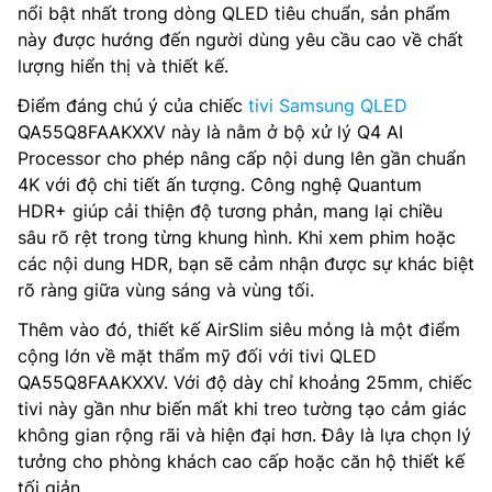
nổi bật nhất trong dòng QLED tiêu chuẩn, sản phẩm
này được hướng đến người dùng yêu cầu cao về chất
lượng hiển thị và thiết kế.
Điểm đáng chú ý của chiếc
tivi Samsung QLED
QA55Q8FAAKXXV này là nằm ở bộ xử lý Q4 AI
Processor cho phép nâng cấp nội dung lên gần chuẩn
4K với độ chi tiết ấn tượng. Công nghệ Quantum
HDR+ giúp cải thiện độ tương phản, mang lại chiều
sâu rõ rệt trong từng khung hình. Khi xem phim hoặc
các nội dung HDR, bạn sẽ cảm nhận được sự khác biệt
rõ ràng giữa vùng sáng và vùng tối.
Thêm vào đó, thiết kế AirSlim siêu mỏng là một điểm
cộng lớn về mặt thẩm mỹ đối với tivi QLED
QA55Q8FAAKXXV. Với độ dày chỉ khoảng 25mm, chiếc
tivi này gần như biến mất khi treo tường tạo cảm giác
không gian rộng rãi và hiện đại hơn. Đây là lựa chọn lý
tưởng cho phòng khách cao cấp hoặc căn hộ thiết kế
tối giản.