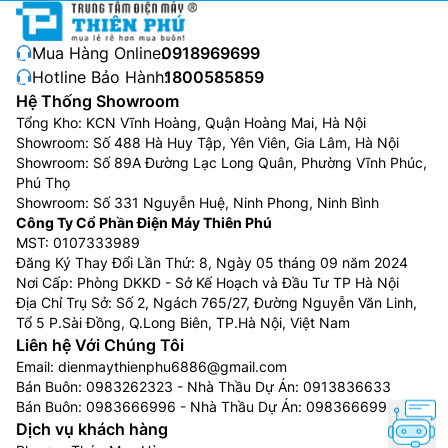
Mua Hàng Online:
0918969699
Hotline Bảo Hành:
1800585859
Hệ Thống Showroom
Tổng Kho: KCN Vĩnh Hoàng, Quận Hoàng Mai, Hà Nội
Showroom: Số 488 Hà Huy Tập, Yên Viên, Gia Lâm, Hà Nội
Showroom: Số 89A Đường Lạc Long Quân, Phường Vĩnh Phúc,
Phú Thọ
Showroom: Số 331 Nguyễn Huệ, Ninh Phong, Ninh Bình
Công Ty Cổ Phần Điện Máy Thiên Phú
MST: 0107333989
Đăng Ký Thay Đổi Lần Thứ: 8, Ngày 05 tháng 09 năm 2024
Nơi Cấp: Phòng DKKD - Sở Kế Hoạch và Đầu Tư TP Hà Nội
Địa Chỉ Trụ Sở: Số 2, Ngách 765/27, Đường Nguyễn Văn Linh,
Tổ 5 P.Sài Đồng, Q.Long Biên, TP.Hà Nội, Việt Nam
Liên hệ Với Chúng Tôi
Email:
dienmaythienphu6886@gmail.com
Bán Buôn:
0983262323
- Nhà Thầu Dự Án:
0913836633
Bán Buôn:
0983666996
- Nhà Thầu Dự Án:
0983666996
Dịch vụ khách hàng