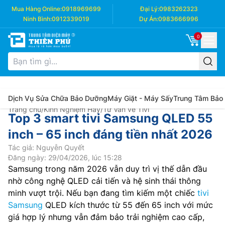
Mua Hàng Online:
0918969699
Đại Lý:
0983262323
Ninh Bình:
0912339019
Dự Án:
0983666996
0
Dịch Vụ Sửa Chữa Bảo Dưỡng
Máy Giặt - Máy Sấy
Trung Tâm Bảo
Trang chủ
/
Kinh Nghiệm Hay
/
Tư Vấn về Tivi
Top 3 smart tivi Samsung QLED 55
inch – 65 inch đáng tiền nhất 2026
Tác giả: Nguyễn Quyết
Đăng ngày: 29/04/2026, lúc 15:28
Samsung trong năm 2026 vẫn duy trì vị thế dẫn đầu
nhờ công nghệ QLED cải tiến và hệ sinh thái thông
minh vượt trội. Nếu bạn đang tìm kiếm một chiếc
tivi
Samsung
QLED kích thước từ 55 đến 65 inch với mức
giá hợp lý nhưng vẫn đảm bảo trải nghiệm cao cấp,