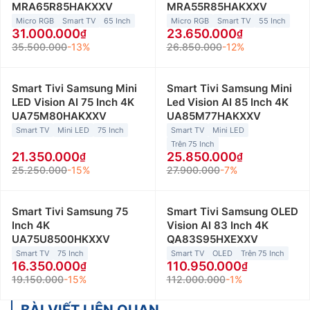
MRA65R85HAKXXV
MRA55R85HAKXXV
Micro RGB
Smart TV
65 Inch
Micro RGB
Smart TV
55 Inch
31.000.000
23.650.000
35.500.000
-13%
26.850.000
-12%
Smart Tivi Samsung Mini
Smart Tivi Samsung Mini
LED Vision AI 75 Inch 4K
Led Vision AI 85 Inch 4K
UA75M80HAKXXV
UA85M77HAKXXV
Smart TV
Mini LED
75 Inch
Smart TV
Mini LED
Trên 75 Inch
21.350.000
25.850.000
25.250.000
-15%
27.900.000
-7%
Smart Tivi Samsung 75
Smart Tivi Samsung OLED
Inch 4K
Vision AI 83 Inch 4K
UA75U8500HKXXV
QA83S95HXEXXV
Smart TV
75 Inch
Smart TV
OLED
Trên 75 Inch
16.350.000
110.950.000
19.150.000
-15%
112.000.000
-1%
BÀI VIẾT LIÊN QUAN