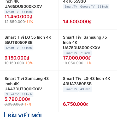
Inch 4K
4K K-55S30
UA65DU8000KXXV
Smart TV
Google TV
55 Inch
Smart TV
65 Inch
11.450.000
14.500.000
12.850.000
-11%
Smart Tivi LG 55 Inch 4K
Smart Tivi Samsung 75
55UT8050PSB
Inch 4K
UA75DU8000KXXV
Smart TV
55 Inch
Smart TV
75 Inch
9.150.000
17.000.000
10.150.000
-10%
19.050.000
-11%
Smart Tivi Samsung 43
Smart Tivi LG 43 Inch 4K
Inch 4K
43UA7350PSB
UA43DU7000KXXV
Smart TV
43 Inch
Smart TV
43 Inch
5.790.000
6.750.000
6.990.000
-17%
BÀI VIẾT MỚI