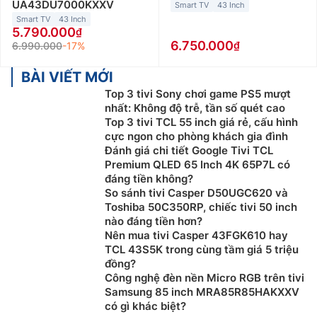
UA43DU7000KXXV
Smart TV
43 Inch
Smart TV
43 Inch
5.790.000
6.750.000
6.990.000
-17%
BÀI VIẾT MỚI
Top 3 tivi Sony chơi game PS5 mượt
nhất: Không độ trễ, tần số quét cao
Top 3 tivi TCL 55 inch giá rẻ, cấu hình
cực ngon cho phòng khách gia đình
Đánh giá chi tiết Google Tivi TCL
Premium QLED 65 Inch 4K 65P7L có
đáng tiền không?
So sánh tivi Casper D50UGC620 và
Toshiba 50C350RP, chiếc tivi 50 inch
nào đáng tiền hơn?
Nên mua tivi Casper 43FGK610 hay
TCL 43S5K trong cùng tầm giá 5 triệu
đồng?
Công nghệ đèn nền Micro RGB trên tivi
Samsung 85 inch MRA85R85HAKXXV
có gì khác biệt?