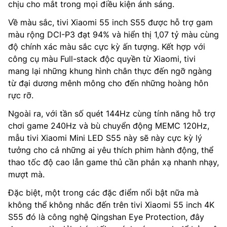
chịu cho mắt trong mọi điều kiện ánh sáng.
Về màu sắc, tivi Xiaomi 55 inch S55 được hỗ trợ gam
màu rộng DCI-P3 đạt 94% và hiển thị 1,07 tỷ màu cùng
độ chính xác màu sắc cực kỳ ấn tượng. Kết hợp với
công cụ màu Full-stack độc quyền từ Xiaomi, tivi
mang lại những khung hình chân thực đến ngỡ ngàng
từ đại dương mênh mông cho đến những hoàng hôn
rực rỡ.
Ngoài ra, với tần số quét 144Hz cùng tính năng hỗ trợ
chơi game 240Hz và bù chuyển động MEMC 120Hz,
mẫu tivi Xiaomi Mini LED S55 này sẽ này cực kỳ lý
tưởng cho cả những ai yêu thích phim hành động, thể
thao tốc độ cao lẫn game thủ cần phản xạ nhanh nhạy,
mượt mà.
Đặc biệt, một trong các đặc điểm nổi bật nữa mà
không thể không nhắc đến trên tivi Xiaomi 55 inch 4K
S55 đó là công nghệ Qingshan Eye Protection, đây