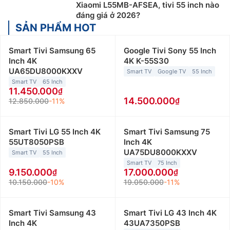
Xiaomi L55MB-AFSEA, tivi 55 inch nào
đáng giá ở 2026?
SẢN PHẨM HOT
Smart Tivi Samsung 65
Google Tivi Sony 55 Inch
Inch 4K
4K K-55S30
UA65DU8000KXXV
Smart TV
Google TV
55 Inch
Smart TV
65 Inch
11.450.000
14.500.000
12.850.000
-11%
Smart Tivi LG 55 Inch 4K
Smart Tivi Samsung 75
55UT8050PSB
Inch 4K
UA75DU8000KXXV
Smart TV
55 Inch
Smart TV
75 Inch
9.150.000
17.000.000
10.150.000
-10%
19.050.000
-11%
Smart Tivi Samsung 43
Smart Tivi LG 43 Inch 4K
Inch 4K
43UA7350PSB