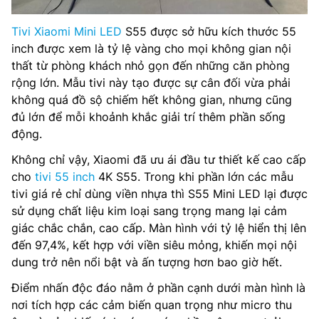
Tivi Xiaomi Mini LED
S55 được sở hữu kích thước 55
inch được xem là tỷ lệ vàng cho mọi không gian nội
thất từ phòng khách nhỏ gọn đến những căn phòng
rộng lớn. Mẫu tivi này tạo được sự cân đối vừa phải
không quá đồ sộ chiếm hết không gian, nhưng cũng
đủ lớn để mỗi khoảnh khắc giải trí thêm phần sống
động.
Không chỉ vậy, Xiaomi đã ưu ái đầu tư thiết kế cao cấp
cho
tivi 55 inch
4K S55. Trong khi phần lớn các mẫu
tivi giá rẻ chỉ dùng viền nhựa thì S55 Mini LED lại được
sử dụng chất liệu kim loại sang trọng mang lại cảm
giác chắc chắn, cao cấp. Màn hình với tỷ lệ hiển thị lên
đến 97,4%, kết hợp với viền siêu mỏng, khiến mọi nội
dung trở nên nổi bật và ấn tượng hơn bao giờ hết.
Điểm nhấn độc đáo nằm ở phần cạnh dưới màn hình là
nơi tích hợp các cảm biến quan trọng như micro thu