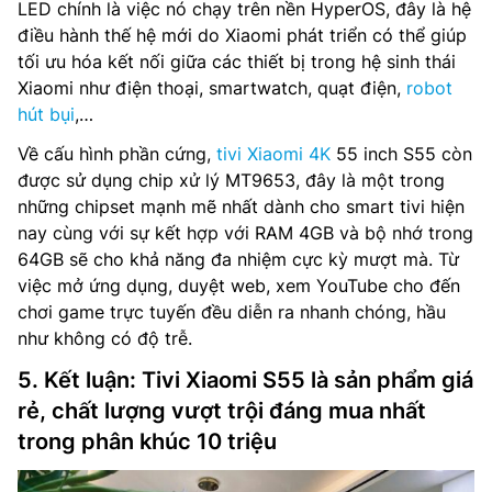
LED chính là việc nó chạy trên nền HyperOS, đây là hệ
điều hành thế hệ mới do Xiaomi phát triển có thể giúp
tối ưu hóa kết nối giữa các thiết bị trong hệ sinh thái
Xiaomi như điện thoại, smartwatch, quạt điện,
robot
hút bụi
,…
Về cấu hình phần cứng,
tivi Xiaomi 4K
55 inch S55 còn
được sử dụng chip xử lý MT9653, đây là một trong
những chipset mạnh mẽ nhất dành cho smart tivi hiện
nay cùng với sự kết hợp với RAM 4GB và bộ nhớ trong
64GB sẽ cho khả năng đa nhiệm cực kỳ mượt mà. Từ
việc mở ứng dụng, duyệt web, xem YouTube cho đến
chơi game trực tuyến đều diễn ra nhanh chóng, hầu
như không có độ trễ.
5. Kết luận: Tivi Xiaomi S55 là sản phẩm giá
rẻ, chất lượng vượt trội đáng mua nhất
trong phân khúc 10 triệu