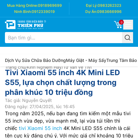
Mua Hàng Online:
0918969699
Đại Lý:
0983262323
Ninh Bình:
0912339019
Dự Án:
0983666996
0
Dịch Vụ Sửa Chữa Bảo Dưỡng
Máy Giặt - Máy Sấy
Trung Tâm Bảo
Trang chủ
/
Kinh Nghiệm Hay
/
Tư Vấn về Tivi
Tivi Xiaomi 55 inch 4K Mini LED
S55, lựa chọn chất lượng trong
phân khúc 10 triệu đồng
Tác giả: Nguyễn Quyết
Đăng ngày: 27/04/2025, lúc 16:45
Trong năm 2025, nếu bạn đang tìm kiếm một mẫu tivi
55 inch vừa đẹp, vừa mạnh mẽ, lại vừa túi tiền thì
chiếc
tivi Xiaomi 55 inch
4K Mini LED S55 chính là cái
tên cực kỳ đáng chú ý. Với mức giá chỉ khoảng 10 triệu