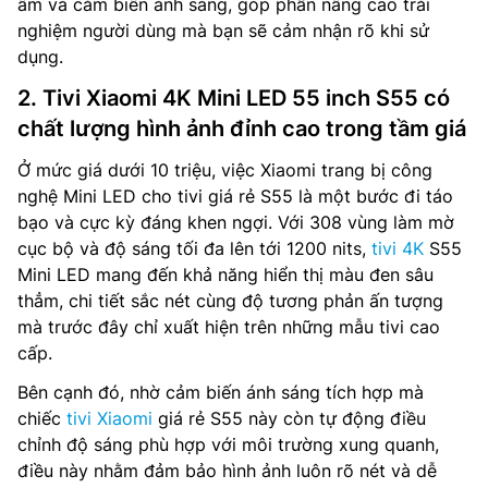
âm và cảm biến ánh sáng, góp phần nâng cao trải
nghiệm người dùng mà bạn sẽ cảm nhận rõ khi sử
dụng.
2. Tivi Xiaomi 4K Mini LED 55 inch S55 có
chất lượng hình ảnh đỉnh cao trong tầm giá
Ở mức giá dưới 10 triệu, việc Xiaomi trang bị công
nghệ Mini LED cho tivi giá rẻ S55 là một bước đi táo
bạo và cực kỳ đáng khen ngợi. Với 308 vùng làm mờ
cục bộ và độ sáng tối đa lên tới 1200 nits,
tivi 4K
S55
Mini LED mang đến khả năng hiển thị màu đen sâu
thẳm, chi tiết sắc nét cùng độ tương phản ấn tượng
mà trước đây chỉ xuất hiện trên những mẫu tivi cao
cấp.
Bên cạnh đó, nhờ cảm biến ánh sáng tích hợp mà
chiếc
tivi Xiaomi
giá rẻ S55 này còn tự động điều
chỉnh độ sáng phù hợp với môi trường xung quanh,
điều này nhằm đảm bảo hình ảnh luôn rõ nét và dễ