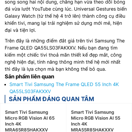
song song hai nội dung, chẳng hạn vừa theo dõi bóng
đá vừa lướt YouTube cùng lúc. Universal Gestures biến
Galaxy Watch (từ thế hệ 4 trở lên) thành công cụ điều
khiển tivi, mang lại trải nghiệm sử dụng mới mẻ, hiện
đại và tiện lợi.
Trên đây là những điểm đắt giá trên tivi Samsung The
Frame QLED QA55LS03FAKXXV. Nếu bạn đang tìm
kiếm một chiếc tivi thoả mãn thiết kế đẹp mắt, công
nghệ hiện đại, tính năng thông minh thế hệ mới nhất
thì đây là lựa chọn mà bạn không thể bỏ qua.
Sản phẩm liên quan
Smart Tivi Samsung The Frame QLED 55 Inch 4K
QA55LS03FAKXXV
SẢN PHẨM ĐÁNG QUAN TÂM
Smart Tivi Samsung
Smart Tivi Samsung
Micro RGB Vision AI 65
Micro RGB Vision AI 55
Inch 4K
Inch 4K
MRA65R85HAKXXV
MRA55R85HAKXXV