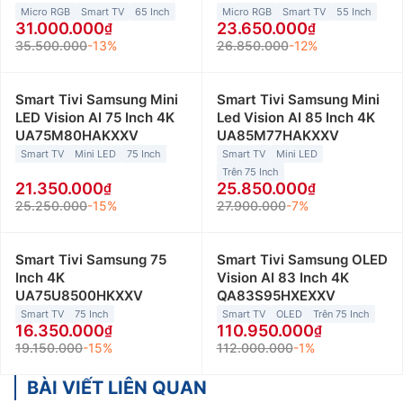
Micro RGB
Smart TV
65 Inch
Micro RGB
Smart TV
55 Inch
31.000.000
23.650.000
35.500.000
-13%
26.850.000
-12%
Smart Tivi Samsung Mini
Smart Tivi Samsung Mini
LED Vision AI 75 Inch 4K
Led Vision AI 85 Inch 4K
UA75M80HAKXXV
UA85M77HAKXXV
Smart TV
Mini LED
75 Inch
Smart TV
Mini LED
Trên 75 Inch
21.350.000
25.850.000
25.250.000
-15%
27.900.000
-7%
Smart Tivi Samsung 75
Smart Tivi Samsung OLED
Inch 4K
Vision AI 83 Inch 4K
UA75U8500HKXXV
QA83S95HXEXXV
Smart TV
75 Inch
Smart TV
OLED
Trên 75 Inch
16.350.000
110.950.000
19.150.000
-15%
112.000.000
-1%
BÀI VIẾT LIÊN QUAN