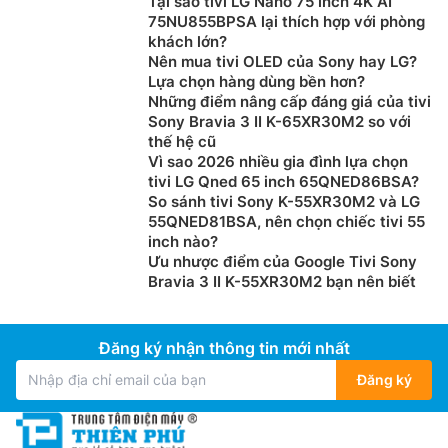
Tại sao tivi LG Nano 75 inch 4K AI
75NU855BPSA lại thích hợp với phòng
khách lớn?
Nên mua tivi OLED của Sony hay LG?
Lựa chọn hàng dùng bền hơn?
Những điểm nâng cấp đáng giá của tivi
Sony Bravia 3 II K-65XR30M2 so với
thế hệ cũ
Vì sao 2026 nhiều gia đình lựa chọn
tivi LG Qned 65 inch 65QNED86BSA?
So sánh tivi Sony K-55XR30M2 và LG
55QNED81BSA, nên chọn chiếc tivi 55
inch nào?
Ưu nhược điểm của Google Tivi Sony
Bravia 3 II K-55XR30M2 bạn nên biết
Đăng ký nhận thông tin mới nhất
Đăng ký