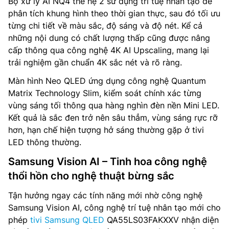
Bộ xử lý AI NQ4 thế hệ 2 sử dụng trí tuệ nhân tạo để
phân tích khung hình theo thời gian thực, sau đó tối ưu
từng chi tiết về màu sắc, độ sáng và độ nét. Kể cả
những nội dung có chất lượng thấp cũng được nâng
cấp thông qua công nghệ 4K AI Upscaling, mang lại
trải nghiệm gần chuẩn 4K sắc nét và rõ ràng.
Màn hình Neo QLED ứng dụng công nghệ Quantum
Matrix Technology Slim, kiểm soát chính xác từng
vùng sáng tối thông qua hàng nghìn đèn nền Mini LED.
Kết quả là sắc đen trở nên sâu thẳm, vùng sáng rực rỡ
hơn, hạn chế hiện tượng hở sáng thường gặp ở tivi
LED thông thường.
Samsung Vision AI – Tinh hoa công nghệ
thổi hồn cho nghệ thuật bừng sắc
Tận hưởng ngay các tính năng mới nhờ công nghệ
Samsung Vision AI, công nghệ trí tuệ nhân tạo mới cho
phép
tivi Samsung QLED
QA55LS03FAKXXV nhận diện