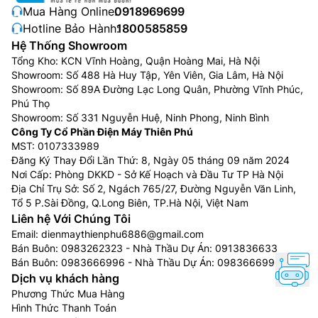
Mua Hàng Online:
0918969699
Hotline Bảo Hành:
1800585859
Hệ Thống Showroom
Tổng Kho: KCN Vĩnh Hoàng, Quận Hoàng Mai, Hà Nội
Showroom: Số 488 Hà Huy Tập, Yên Viên, Gia Lâm, Hà Nội
Showroom: Số 89A Đường Lạc Long Quân, Phường Vĩnh Phúc,
Phú Thọ
Showroom: Số 331 Nguyễn Huệ, Ninh Phong, Ninh Bình
Công Ty Cổ Phần Điện Máy Thiên Phú
MST: 0107333989
Đăng Ký Thay Đổi Lần Thứ: 8, Ngày 05 tháng 09 năm 2024
Nơi Cấp: Phòng DKKD - Sở Kế Hoạch và Đầu Tư TP Hà Nội
Địa Chỉ Trụ Sở: Số 2, Ngách 765/27, Đường Nguyễn Văn Linh,
Tổ 5 P.Sài Đồng, Q.Long Biên, TP.Hà Nội, Việt Nam
Liên hệ Với Chúng Tôi
Email:
dienmaythienphu6886@gmail.com
Bán Buôn:
0983262323
- Nhà Thầu Dự Án:
0913836633
Bán Buôn:
0983666996
- Nhà Thầu Dự Án:
0983666996
Dịch vụ khách hàng
Phương Thức Mua Hàng
Hình Thức Thanh Toán