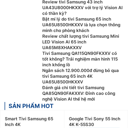
Review tivi Samsung 43 inch
UA43U8000HKXXV với trợ lý Vision AI
có thần kỳ?
Bật mí lý do tivi Samsung 65 inch
UA65U8500HKXXV là lựa chọn thông
minh cho phòng khách
Review chất lượng tivi Samsung Mini
LED Vision AI 65 inch
UA65M8XHAKXXV
Tivi Samsung QA115QN90FKXXV có
tốt không? Trải nghiệm màn hình 115
inch khổng lồ
Ngân sách 12.900.000đ đừng bỏ qua
tivi Samsung 65 inch 4K
UA65U8500HKXXV
Đánh giá chi tiết tivi Samsung
QA85QN90FAKXXV: Đỉnh cao công
nghệ Vision AI thế hệ mới
SẢN PHẨM HOT
Smart Tivi Samsung 65
Google Tivi Sony 55 Inch
Inch 4K
4K K-55S30