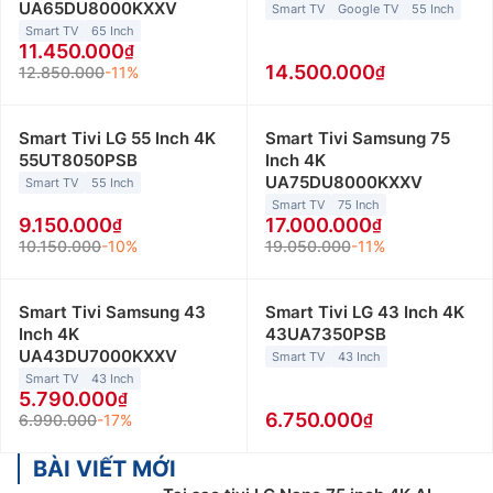
UA65DU8000KXXV
Smart TV
Google TV
55 Inch
Smart TV
65 Inch
11.450.000
14.500.000
12.850.000
-11%
Smart Tivi LG 55 Inch 4K
Smart Tivi Samsung 75
55UT8050PSB
Inch 4K
UA75DU8000KXXV
Smart TV
55 Inch
Smart TV
75 Inch
9.150.000
17.000.000
10.150.000
-10%
19.050.000
-11%
Smart Tivi Samsung 43
Smart Tivi LG 43 Inch 4K
Inch 4K
43UA7350PSB
UA43DU7000KXXV
Smart TV
43 Inch
Smart TV
43 Inch
5.790.000
6.750.000
6.990.000
-17%
BÀI VIẾT MỚI