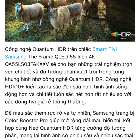
Công nghệ Quantum HDR trên chiếc
Smart Tivi
Samsung
The Frame QLED 55 Inch 4K
QA55LS03FAKXXV sẽ cho bạn những trải nghiệm trọn
vẹn chi tiết và độ tương phản vượt trội trong từng
khung hình nhờ công nghệ Quantum HDR. Công nghệ
HDR10+ kiến tạo ra sắc đen sâu hơn, hình ảnh sống
động hơn và chi tiết luôn sắc nét hơn rất nhiều so với
các dòng tivi giá rẻ thông thường.
Để màu sắc thêm rực rỡ và tự nhiên, Samsung trang bị
Color Booster Pro giúp mở rộng dải màu hiển thị, kết
hợp cùng Neo Quantum HDR tăng cường độ tương
phản, mang lại hình ảnh có chiều sâu và nhiều sắc thái.