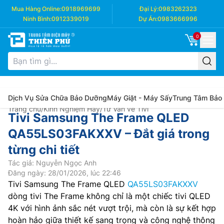
Mua Hàng Online:
0918969699
Đại Lý:
0983262323
Ninh Bình:
0912339019
Dự Án:
0983666996
0
Dịch Vụ Sửa Chữa Bảo Dưỡng
Máy Giặt - Máy Sấy
Trung Tâm Bảo
Trang chủ
/
Kinh Nghiệm Hay
/
Tư Vấn về Tivi
Tivi Samsung The Frame QLED
QA55LS03FAKXXV – Đắt giá trong
từng chi tiết
Tác giả: Nguyễn Ngọc Anh
Đăng ngày: 28/01/2026, lúc 22:46
Tivi Samsung The Frame QLED
QA55LS03FAKXXV
dòng tivi The Frame không chỉ là một chiếc tivi QLED
4K với hình ảnh sắc nét vượt trội, mà còn là sự kết hợp
hoàn hảo giữa thiết kế sang trọng và công nghệ thông