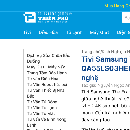
Mua Hàng Onl
Tivi
Điều Hòa
Tủ Lạnh
Máy Giặt
Điện 
Trang chủ
/
Kinh Nghiệm 
Dịch Vụ Sửa Chữa Bảo
Tivi Samsung
Dưỡng
QA55LS03HEKX
Máy Giặt - Máy Sấy
Trung Tâm Bảo Hành
nghệ
Tư vấn Điều Hòa
Tư Vấn Robot hút bụi
Tác giả: Nguyễn Ngọc A
Tư Vấn Thiết Bị Nhà
Tivi Samsung The Fr
Bếp
giữa nghệ thuật và cô
Tư Vấn Tủ Đông
QLED 4K sắc nét, bộ x
Tư Vấn Tủ Lạnh
mang đến trải nghiệm 
Tư Vấn Tủ Mát
Tư vấn về Bình Nóng
đầy sáng tạo.
Lạnh