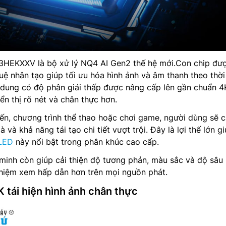
3HEKXXV là bộ xử lý NQ4 AI Gen2 thế hệ mới.Con chip đư
tuệ nhân tạo giúp tối ưu hóa hình ảnh và âm thanh theo thời
 dung có độ phân giải thấp được nâng cấp lên gần chuẩn 4
ển thị rõ nét và chân thực hơn.
ến, chương trình thể thao hoặc chơi game, người dùng sẽ 
à khả năng tái tạo chi tiết vượt trội. Đây là lợi thế lớn g
LED
này nổi bật trong phân khúc cao cấp.
minh còn giúp cải thiện độ tương phản, màu sắc và độ sâu 
ghiệm xem hấp dẫn hơn trên mọi nguồn phát.
 tái hiện hình ảnh chân thực