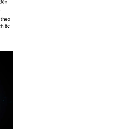
 đến
.
 theo
chiếc