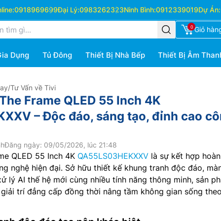
ine:
0918969699
Đại Lý:
0983262323
Ninh Bình:
0912339019
Dự Án:
0
Giỏ hàn
Gia Dụng
Tủ Đông
Thiết Bị Nhà Bếp
Thiết Bị Âm Than
Hay
/
Tư Vấn về Tivi
 The Frame QLED 55 Inch 4K
XV – Độc đáo, sáng tạo, đỉnh cao c
nh
Đăng ngày: 09/05/2026, lúc 21:48
ame QLED 55 Inch 4K
QA55LS03HEKXXV
là sự kết hợp hoàn
ng nghệ hiện đại. Sở hữu thiết kế khung tranh độc đáo, mà
ử lý AI thế hệ mới cùng nhiều tính năng thông minh, sản p
giải trí đẳng cấp đồng thời nâng tầm không gian sống the