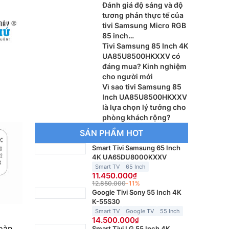
Đánh giá độ sáng và độ
tương phản thực tế của
tivi Samsung Micro RGB
85 inch
MRA85R95HXKXXV
Tivi Samsung 85 Inch 4K
UA85U8500HKXXV có
đáng mua? Kinh nghiệm
cho người mới
Vì sao tivi Samsung 85
Inch UA85U8500HKXXV
là lựa chọn lý tưởng cho
phòng khách rộng?
SẢN PHẨM HOT
Smart Tivi Samsung 65 Inch
4K UA65DU8000KXXV
Smart TV
65 Inch
11.450.000
12.850.000
-11%
Google Tivi Sony 55 Inch 4K
K-55S30
Smart TV
Google TV
55 Inch
14.500.000
oàn
Smart Tivi LG 55 Inch 4K