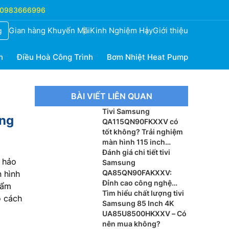
0983666996
Gian hàng Khuyến Mãi
Kinh Nghiệm Hay
Giới thiệu
g
h
Điều Hoà Công Trình
Bơm Nhiệt Heat Pump
BÀI VIẾT LIÊN QUAN
Tivi Samsung
ông
QA115QN90FKXXV có
tốt không? Trải nghiệm
màn hình 115 inch
khổng lồ
Đánh giá chi tiết tivi
 hảo
Samsung
QA85QN90FAKXXV:
n hình
Đỉnh cao công nghệ
hẩm
Vision AI thế hệ mới
Tìm hiểu chất lượng tivi
o cách
Samsung 85 Inch 4K
UA85U8500HKXXV – Có
nên mua không?