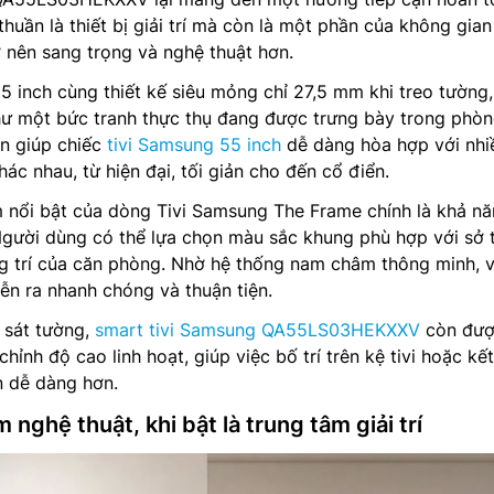
huần là thiết bị giải trí mà còn là một phần của không gian
ở nên sang trọng và nghệ thuật hơn.
55 inch cùng thiết kế siêu mỏng chỉ 27,5 mm khi treo tường,
ư một bức tranh thực thụ đang được trưng bày trong phò
ản giúp chiếc
tivi Samsung 55 inch
dễ dàng hòa hợp với nhi
ác nhau, từ hiện đại, tối giản cho đến cổ điển.
 nổi bật của dòng Tivi Samsung The Frame chính là khả n
Người dùng có thể lựa chọn màu sắc khung phù hợp với sở 
g trí của căn phòng. Nhờ hệ thống nam châm thông minh, v
iễn ra nhanh chóng và thuận tiện.
 sát tường,
smart tivi Samsung QA55LS03HEKXXV
còn đư
chỉnh độ cao linh hoạt, giúp việc bố trí trên kệ tivi hoặc kế
n dễ dàng hơn.
m nghệ thuật, khi bật là trung tâm giải trí