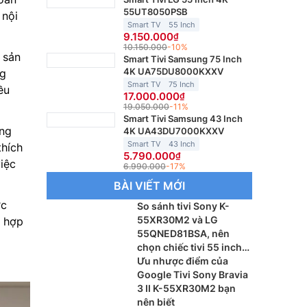
55UT8050PSB
 nội
Smart TV
55 Inch
9.150.000
10.150.000
-10%
 sản
Smart Tivi Samsung 75 Inch
4K UA75DU8000KXXV
ng
Smart TV
75 Inch
ều
17.000.000
19.050.000
-11%
Smart Tivi Samsung 43 Inch
ăng
4K UA43DU7000KXXV
Smart TV
43 Inch
thích
5.790.000
iệc
6.990.000
-17%
BÀI VIẾT MỚI
ợc
So sánh tivi Sony K-
55XR30M2 và LG
t hợp
55QNED81BSA, nên
chọn chiếc tivi 55 inch
nào?
Ưu nhược điểm của
Google Tivi Sony Bravia
3 II K-55XR30M2 bạn
nên biết