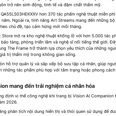
uôn trở nên sinh động, tinh tế và đậm chất thẩm mỹ.
o QA55LS03HEKXXV hơn 370 tác phẩm nghệ thuật miễn phí
g năm. Ngoài ra, tính năng Art Streams mang đến những bộ
theo chủ đề, tạo cảm hứng mới mỗi tháng.
t Store mở ra kho nghệ thuật khổng lồ với hơn 5.000 tác 
bảo tàng, phòng triển lãm và nghệ sĩ nổi tiếng thế giới. Đâ
ung The Frame trở thành lựa chọn yêu thích của những ngư
giá trị thẩm mỹ trong không gian sống.
n hỗ trợ quản lý và sắp xếp bộ sưu tập cá nhân, giúp ngư
n những tác phẩm phù hợp với tâm trạng hoặc phong cách
ion mang đến trải nghiệm cá nhân hóa
g định vị thế công nghệ khi trang bị Vision AI Companion 
ăm 2026.
năng phân tích nội dung hiển thị và thói quen sử dụng để đư