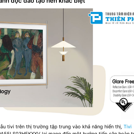
anh độc đáo tạo nên khác biệt
u tivi trên thị trường tập trung vào khả năng hiển thị,
Tivi
A55LS03HEKXXV lại mang đến một hướng tiếp cận hoàn t