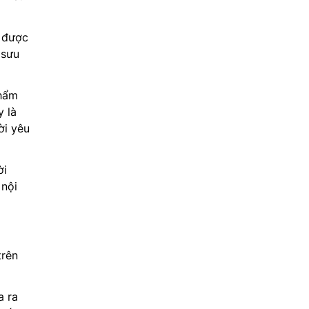
 được
 sưu
phẩm
y là
ời yêu
ời
 nội
trên
a ra