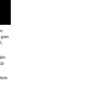
ợc
 gian
K,
cảm
iúp
hình