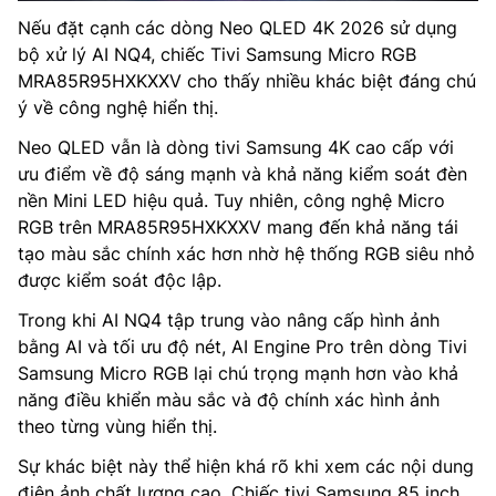
Nếu đặt cạnh các dòng Neo QLED 4K 2026 sử dụng
bộ xử lý AI NQ4, chiếc Tivi Samsung Micro RGB
MRA85R95HXKXXV cho thấy nhiều khác biệt đáng chú
ý về công nghệ hiển thị.
Neo QLED vẫn là dòng tivi Samsung 4K cao cấp với
ưu điểm về độ sáng mạnh và khả năng kiểm soát đèn
nền Mini LED hiệu quả. Tuy nhiên, công nghệ Micro
RGB trên MRA85R95HXKXXV mang đến khả năng tái
tạo màu sắc chính xác hơn nhờ hệ thống RGB siêu nhỏ
được kiểm soát độc lập.
Trong khi AI NQ4 tập trung vào nâng cấp hình ảnh
bằng AI và tối ưu độ nét, AI Engine Pro trên dòng Tivi
Samsung Micro RGB lại chú trọng mạnh hơn vào khả
năng điều khiển màu sắc và độ chính xác hình ảnh
theo từng vùng hiển thị.
Sự khác biệt này thể hiện khá rõ khi xem các nội dung
điện ảnh chất lượng cao. Chiếc tivi Samsung 85 inch