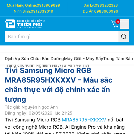
Mua Hàng Online:
0918969699
Đại Lý:
0983262323
Ninh Bình:
0912339019
Dự Án:
0983666996
0
Dịch Vụ Sửa Chữa Bảo Dưỡng
Máy Giặt - Máy Sấy
Trung Tâm Bảo
Trang chủ
/
Kinh Nghiệm Hay
/
Tư Vấn về Tivi
Tivi Samsung Micro RGB
MRA85R95HXKXXV – Màu sắc
chân thực với độ chính xác ấn
tượng
Tác giả: Nguyễn Ngọc Anh
Đăng ngày: 02/05/2026, lúc 21:25
Tivi Samsung Micro RGB
MRA85R95HXKXXV
nổi bật
với công nghệ Micro RGB, AI Engine Pro và khả năng