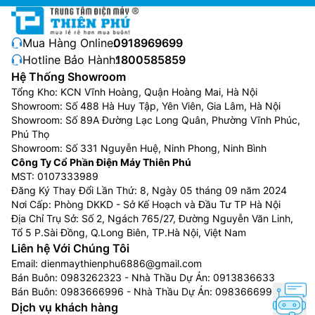
Mua Hàng Online:
0918969699
Hotline Bảo Hành:
1800585859
Hệ Thống Showroom
Tổng Kho: KCN Vĩnh Hoàng, Quận Hoàng Mai, Hà Nội
Showroom: Số 488 Hà Huy Tập, Yên Viên, Gia Lâm, Hà Nội
Showroom: Số 89A Đường Lạc Long Quân, Phường Vĩnh Phúc,
Phú Thọ
Showroom: Số 331 Nguyễn Huệ, Ninh Phong, Ninh Bình
Công Ty Cổ Phần Điện Máy Thiên Phú
MST: 0107333989
Đăng Ký Thay Đổi Lần Thứ: 8, Ngày 05 tháng 09 năm 2024
Nơi Cấp: Phòng DKKD - Sở Kế Hoạch và Đầu Tư TP Hà Nội
Địa Chỉ Trụ Sở: Số 2, Ngách 765/27, Đường Nguyễn Văn Linh,
Tổ 5 P.Sài Đồng, Q.Long Biên, TP.Hà Nội, Việt Nam
Liên hệ Với Chúng Tôi
Email:
dienmaythienphu6886@gmail.com
Bán Buôn:
0983262323
- Nhà Thầu Dự Án:
0913836633
Bán Buôn:
0983666996
- Nhà Thầu Dự Án:
0983666996
Dịch vụ khách hàng