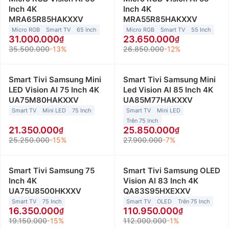
Inch 4K
Inch 4K
MRA65R85HAKXXV
MRA55R85HAKXXV
Micro RGB
Smart TV
65 Inch
Micro RGB
Smart TV
55 Inch
31.000.000
23.650.000
35.500.000
-13%
26.850.000
-12%
Smart Tivi Samsung Mini
Smart Tivi Samsung Mini
LED Vision AI 75 Inch 4K
Led Vision AI 85 Inch 4K
UA75M80HAKXXV
UA85M77HAKXXV
Smart TV
Mini LED
75 Inch
Smart TV
Mini LED
Trên 75 Inch
21.350.000
25.850.000
25.250.000
-15%
27.900.000
-7%
Smart Tivi Samsung 75
Smart Tivi Samsung OLED
Inch 4K
Vision AI 83 Inch 4K
UA75U8500HKXXV
QA83S95HXEXXV
Smart TV
75 Inch
Smart TV
OLED
Trên 75 Inch
16.350.000
110.950.000
19.150.000
-15%
112.000.000
-1%