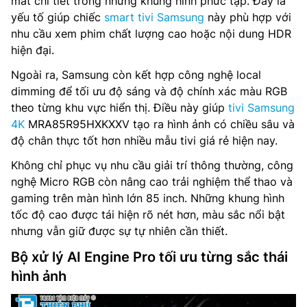
mất chi tiết trong những khung hình phức tạp. Đây là
yếu tố giúp chiếc
smart tivi Samsung
này phù hợp với
nhu cầu xem phim chất lượng cao hoặc nội dung HDR
hiện đại.
Ngoài ra, Samsung còn kết hợp công nghệ local
dimming để tối ưu độ sáng và độ chính xác màu RGB
theo từng khu vực hiển thị. Điều này giúp
tivi Samsung
4K
MRA85R95HXKXXV tạo ra hình ảnh có chiều sâu và
độ chân thực tốt hơn nhiều mẫu tivi giá rẻ hiện nay.
Không chỉ phục vụ nhu cầu giải trí thông thường, công
nghệ Micro RGB còn nâng cao trải nghiệm thể thao và
gaming trên màn hình lớn 85 inch. Những khung hình
tốc độ cao được tái hiện rõ nét hơn, màu sắc nổi bật
nhưng vẫn giữ được sự tự nhiên cần thiết.
Bộ xử lý AI Engine Pro tối ưu từng sắc thái
hình ảnh