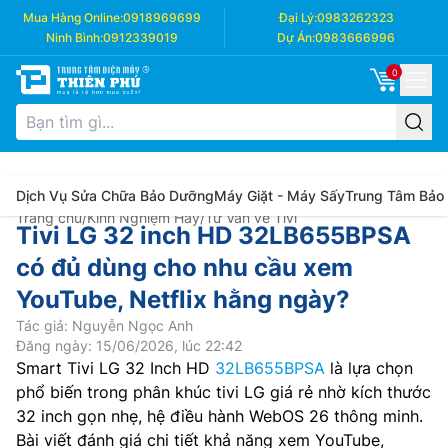
Mua Hàng Online:
0918969699
Đại Lý:
0983262323
Ninh Bình:
0912339019
Dự Án:
0983666996
0
Dịch Vụ Sửa Chữa Bảo Dưỡng
Máy Giặt - Máy Sấy
Trung Tâm Bảo
Trang chủ
/
Kinh Nghiệm Hay
/
Tư Vấn về Tivi
Tivi LG 32 inch HD 32LB655BPSA
có đủ dùng cho nhu cầu xem
YouTube, Netflix hằng ngày?
Tác giả: Nguyễn Ngọc Anh
Đăng ngày: 15/06/2026, lúc 22:42
Smart Tivi LG 32 Inch HD
32LB655BPSA
là lựa chọn
phổ biến trong phân khúc tivi LG giá rẻ nhờ kích thước
32 inch gọn nhẹ, hệ điều hành WebOS 26 thông minh.
Bài viết đánh giá chi tiết khả năng xem YouTube,