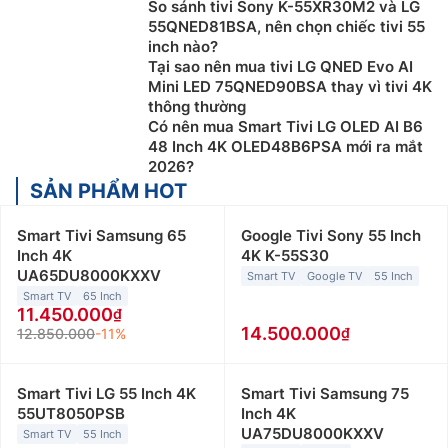
So sánh tivi Sony K-55XR30M2 và LG
55QNED81BSA, nên chọn chiếc tivi 55
inch nào?
Tại sao nên mua tivi LG QNED Evo AI
Mini LED 75QNED90BSA thay vì tivi 4K
thông thường
Có nên mua Smart Tivi LG OLED AI B6
48 Inch 4K OLED48B6PSA mới ra mắt
2026?
SẢN PHẨM HOT
Smart Tivi Samsung 65
Google Tivi Sony 55 Inch
Inch 4K
4K K-55S30
UA65DU8000KXXV
Smart TV
Google TV
55 Inch
Smart TV
65 Inch
11.450.000
14.500.000
12.850.000
-11%
Smart Tivi LG 55 Inch 4K
Smart Tivi Samsung 75
55UT8050PSB
Inch 4K
UA75DU8000KXXV
Smart TV
55 Inch