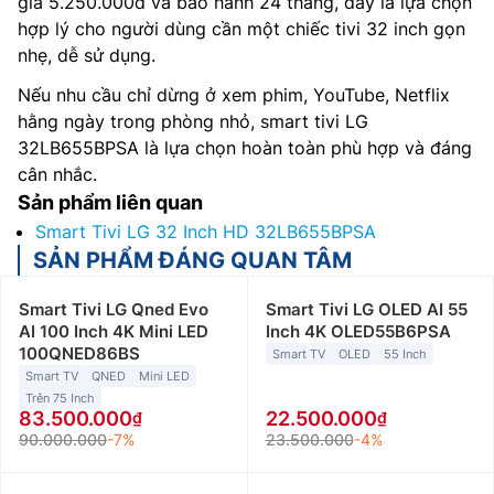
giá 5.250.000đ và bảo hành 24 tháng, đây là lựa chọn
hợp lý cho người dùng cần một chiếc tivi 32 inch gọn
nhẹ, dễ sử dụng.
Nếu nhu cầu chỉ dừng ở xem phim, YouTube, Netflix
hằng ngày trong phòng nhỏ, smart tivi LG
32LB655BPSA là lựa chọn hoàn toàn phù hợp và đáng
cân nhắc.
Sản phẩm liên quan
Smart Tivi LG 32 Inch HD 32LB655BPSA
SẢN PHẨM ĐÁNG QUAN TÂM
Smart Tivi LG Qned Evo
Smart Tivi LG OLED AI 55
AI 100 Inch 4K Mini LED
Inch 4K OLED55B6PSA
100QNED86BS
Smart TV
OLED
55 Inch
Smart TV
QNED
Mini LED
Trên 75 Inch
83.500.000
22.500.000
90.000.000
-7%
23.500.000
-4%