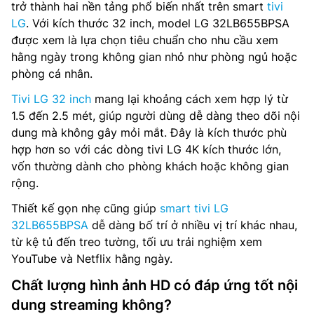
trở thành hai nền tảng phổ biến nhất trên smart
tivi
LG
. Với kích thước 32 inch, model LG 32LB655BPSA
được xem là lựa chọn tiêu chuẩn cho nhu cầu xem
hằng ngày trong không gian nhỏ như phòng ngủ hoặc
phòng cá nhân.
Tivi LG 32 inch
mang lại khoảng cách xem hợp lý từ
1.5 đến 2.5 mét, giúp người dùng dễ dàng theo dõi nội
dung mà không gây mỏi mắt. Đây là kích thước phù
hợp hơn so với các dòng tivi LG 4K kích thước lớn,
vốn thường dành cho phòng khách hoặc không gian
rộng.
Thiết kế gọn nhẹ cũng giúp
smart tivi LG
32LB655BPSA
dễ dàng bố trí ở nhiều vị trí khác nhau,
từ kệ tủ đến treo tường, tối ưu trải nghiệm xem
YouTube và Netflix hằng ngày.
Chất lượng hình ảnh HD có đáp ứng tốt nội
dung streaming không?