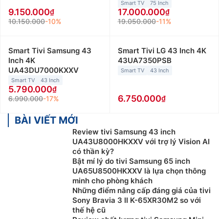
Smart TV
75 Inch
9.150.000
17.000.000
10.150.000
-10%
19.050.000
-11%
Smart Tivi Samsung 43
Smart Tivi LG 43 Inch 4K
Inch 4K
43UA7350PSB
UA43DU7000KXXV
Smart TV
43 Inch
Smart TV
43 Inch
5.790.000
6.750.000
6.990.000
-17%
BÀI VIẾT MỚI
Review tivi Samsung 43 inch
UA43U8000HKXXV với trợ lý Vision AI
có thần kỳ?
Bật mí lý do tivi Samsung 65 inch
UA65U8500HKXXV là lựa chọn thông
minh cho phòng khách
Những điểm nâng cấp đáng giá của tivi
Sony Bravia 3 II K-65XR30M2 so với
thế hệ cũ