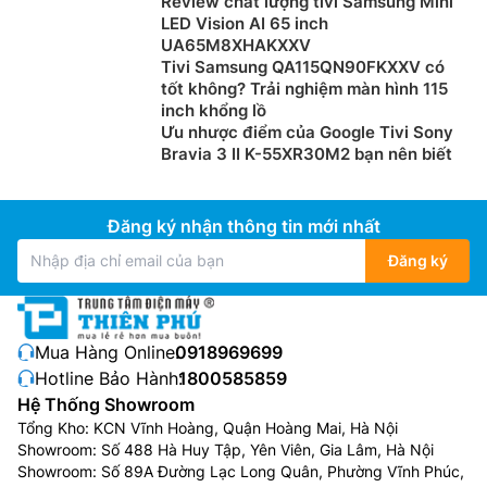
Review chất lượng tivi Samsung Mini
LED Vision AI 65 inch
UA65M8XHAKXXV
Tivi Samsung QA115QN90FKXXV có
tốt không? Trải nghiệm màn hình 115
inch khổng lồ
Ưu nhược điểm của Google Tivi Sony
Bravia 3 II K-55XR30M2 bạn nên biết
Đăng ký nhận thông tin mới nhất
Đăng ký
Mua Hàng Online:
0918969699
Hotline Bảo Hành:
1800585859
Hệ Thống Showroom
Tổng Kho: KCN Vĩnh Hoàng, Quận Hoàng Mai, Hà Nội
Showroom: Số 488 Hà Huy Tập, Yên Viên, Gia Lâm, Hà Nội
Showroom: Số 89A Đường Lạc Long Quân, Phường Vĩnh Phúc,