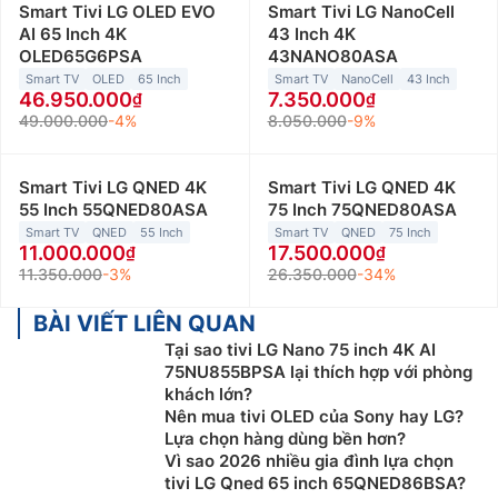
Smart Tivi LG OLED EVO
Smart Tivi LG NanoCell
AI 65 Inch 4K
43 Inch 4K
OLED65G6PSA
43NANO80ASA
Smart TV
OLED
65 Inch
Smart TV
NanoCell
43 Inch
46.950.000
7.350.000
49.000.000
-4%
8.050.000
-9%
Smart Tivi LG QNED 4K
Smart Tivi LG QNED 4K
55 Inch 55QNED80ASA
75 Inch 75QNED80ASA
Smart TV
QNED
55 Inch
Smart TV
QNED
75 Inch
11.000.000
17.500.000
11.350.000
-3%
26.350.000
-34%
BÀI VIẾT LIÊN QUAN
Tại sao tivi LG Nano 75 inch 4K AI
75NU855BPSA lại thích hợp với phòng
khách lớn?
Nên mua tivi OLED của Sony hay LG?
Lựa chọn hàng dùng bền hơn?
Vì sao 2026 nhiều gia đình lựa chọn
tivi LG Qned 65 inch 65QNED86BSA?