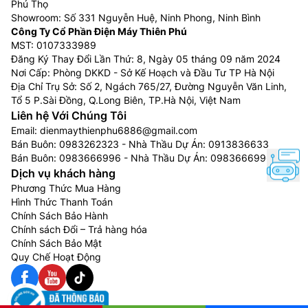
Phú Thọ
Showroom: Số 331 Nguyễn Huệ, Ninh Phong, Ninh Bình
Công Ty Cổ Phần Điện Máy Thiên Phú
MST: 0107333989
Đăng Ký Thay Đổi Lần Thứ: 8, Ngày 05 tháng 09 năm 2024
Nơi Cấp: Phòng DKKD - Sở Kế Hoạch và Đầu Tư TP Hà Nội
Địa Chỉ Trụ Sở: Số 2, Ngách 765/27, Đường Nguyễn Văn Linh,
Tổ 5 P.Sài Đồng, Q.Long Biên, TP.Hà Nội, Việt Nam
Liên hệ Với Chúng Tôi
Email:
dienmaythienphu6886@gmail.com
Bán Buôn:
0983262323
- Nhà Thầu Dự Án:
0913836633
Bán Buôn:
0983666996
- Nhà Thầu Dự Án:
0983666996
Dịch vụ khách hàng
Phương Thức Mua Hàng
Hình Thức Thanh Toán
Chính Sách Bảo Hành
Chính sách Đổi – Trả hàng hóa
Chính Sách Bảo Mật
Quy Chế Hoạt Động