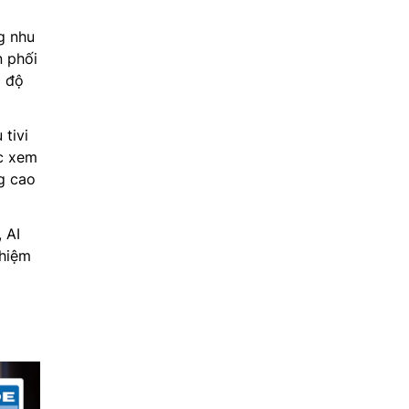
g nhu
n phối
o độ
 tivi
c xem
ng cao
 AI
ghiệm