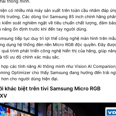
thái thông minh.
hiện có nhiều nhà máy sản xuất trên toàn cầu nhằm đáp ứn
thị trường. Các dòng tivi Samsung 85 inch chính hãng phâ
c kiểm soát nghiêm ngặt về tiêu chuẩn chất lượng, đảm bả
u năng ổn định trước khi đến tay người dùng.
msung tiếp tục duy trì lợi thế công nghệ màn hình trên mẫu
ứng dụng hệ thống đèn nền Micro RGB độc quyền. Đây đượ
 quá trình phát triển công nghệ hiển thị của hãng, giúp nâ
và tối ưu độ chính xác màu sắc.
h hợp các tính năng AI thông minh như Vision AI Companion,
Gaming Optimizer cho thấy Samsung đang hướng đến trải n
 hơn cho người dùng hiện đại.
ới khác biệt trên tivi Samsung Micro RGB
XV