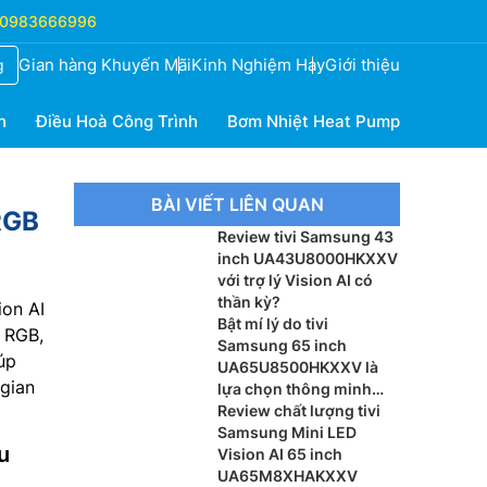
0983666996
Gian hàng Khuyến Mãi
Kinh Nghiệm Hay
Giới thiệu
g
h
Điều Hoà Công Trình
Bơm Nhiệt Heat Pump
BÀI VIẾT LIÊN QUAN
RGB
Review tivi Samsung 43
inch UA43U8000HKXXV
với trợ lý Vision AI có
thần kỳ?
ion AI
Bật mí lý do tivi
o RGB,
Samsung 65 inch
úp
UA65U8500HKXXV là
gian
lựa chọn thông minh
cho phòng khách
Review chất lượng tivi
Samsung Mini LED
u
Vision AI 65 inch
UA65M8XHAKXXV