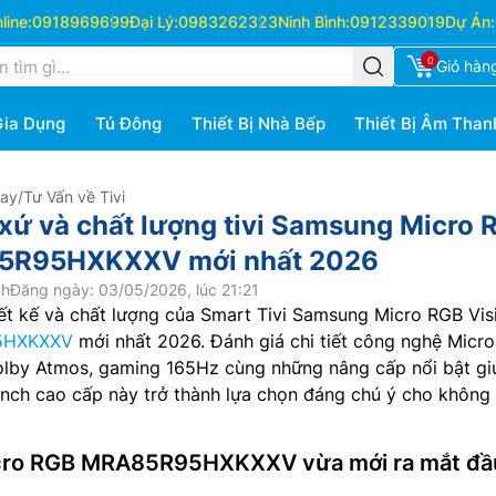
ine:
0918969699
Đại Lý:
0983262323
Ninh Bình:
0912339019
Dự Án:
0
Giỏ hàn
Gia Dụng
Tủ Đông
Thiết Bị Nhà Bếp
Thiết Bị Âm Than
Hay
/
Tư Vấn về Tivi
 xứ và chất lượng tivi Samsung Micro 
85R95HXKXXV mới nhất 2026
nh
Đăng ngày: 03/05/2026, lúc 21:21
ết kế và chất lượng của Smart Tivi Samsung Micro RGB Vis
5HXKXXV
mới nhất 2026. Đánh giá chi tiết công nghệ Micr
Dolby Atmos, gaming 165Hz cùng những nâng cấp nổi bật gi
nch cao cấp này trở thành lựa chọn đáng chú ý cho không 
cro RGB MRA85R95HXKXXV vừa mới ra mắt đầ