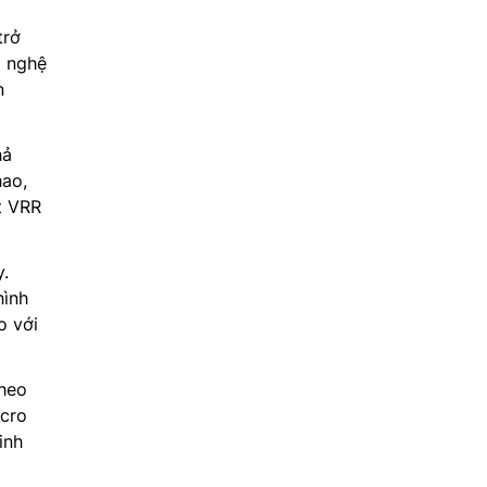
trở
g nghệ
n
hả
hao,
t VRR
.
hình
o với
theo
icro
inh