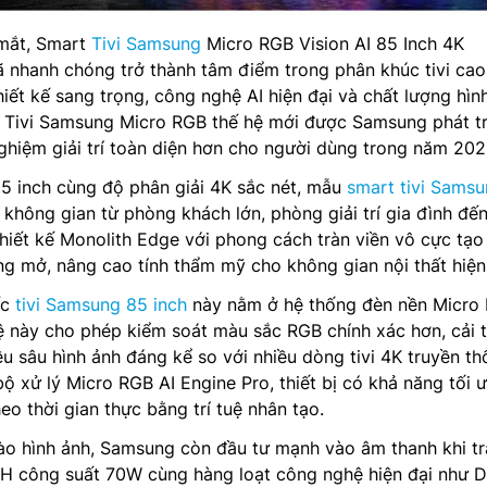
 mắt, Smart
Tivi Samsung
Micro RGB Vision AI 85 Inch 4K
hanh chóng trở thành tâm điểm trong phân khúc tivi cao
hiết kế sang trọng, công nghệ AI hiện đại và chất lượng hìn
g Tivi Samsung Micro RGB thế hệ mới được Samsung phát tr
hiệm giải trí toàn diện hơn cho người dùng trong năm 202
5 inch cùng độ phân giải 4K sắc nét, mẫu
smart tivi Sams
 không gian từ phòng khách lớn, phòng giải trí gia đình đế
iết kế Monolith Edge với phong cách tràn viền vô cực tạo
g mở, nâng cao tính thẩm mỹ cho không gian nội thất hiện 
ếc
tivi Samsung 85 inch
này nằm ở hệ thống đèn nền Micro
 này cho phép kiểm soát màu sắc RGB chính xác hơn, cải t
u sâu hình ảnh đáng kể so với nhiều dòng tivi 4K truyền t
bộ xử lý Micro RGB AI Engine Pro, thiết bị có khả năng tối 
eo thời gian thực bằng trí tuệ nhân tạo.
vào hình ảnh, Samsung còn đầu tư mạnh vào âm thanh khi t
H công suất 70W cùng hàng loạt công nghệ hiện đại như 