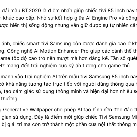
 dải màu BT.2020 là điểm nhấn giúp chiếc tivi 85 inch này 
n khúc cao cấp. Nhờ sự kết hợp giữa AI Engine Pro và côn
ược hiển thị sống động nhưng vẫn giữ được sự tự nhiên cầ
 ảnh, chiếc smart tivi Samsung còn được đánh giá cao ở k
ng. Công nghệ AI Motion Enhancer Pro giúp các cảnh thể t
ame tốc độ cao trở nên mượt mà hơn đáng kể. Tần số qué
 mang đến trải nghiệm cực kỳ ấn tượng cho game thủ.
ạnh vào trải nghiệm AI trên mẫu tivi Samsung 85 inch này
ó khả năng tương tác trực tiếp với người dùng thông qua 
, tạo cảm giác sử dụng thông minh và hiện đại hơn nhiều s
 thường.
g Generative Wallpaper cho phép AI tạo hình nền độc đáo 
 gian sử dụng. Đây là điểm mới giúp chiếc Tivi Samsung M
 bị giải trí mà còn trở thành một phần của nội thất thông m