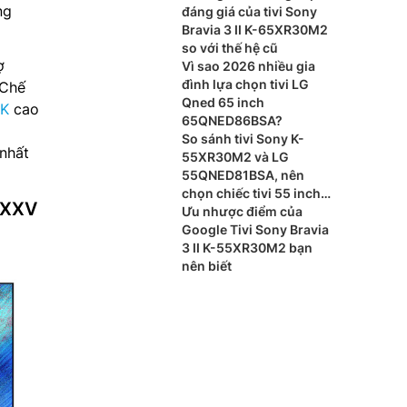
ng
đáng giá của tivi Sony
Bravia 3 II K-65XR30M2
so với thế hệ cũ
ợ
Vì sao 2026 nhiều gia
đình lựa chọn tivi LG
 Chế
Qned 65 inch
4K
cao
65QNED86BSA?
So sánh tivi Sony K-
nhất
55XR30M2 và LG
55QNED81BSA, nên
chọn chiếc tivi 55 inch
KXXV
nào?
Ưu nhược điểm của
Google Tivi Sony Bravia
3 II K-55XR30M2 bạn
nên biết