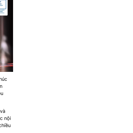
húc
n
ều
 và
c nội
chiều