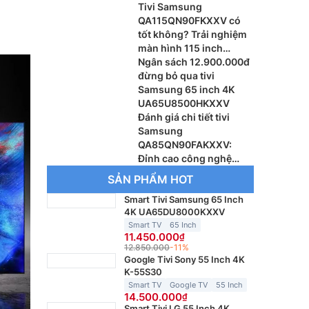
Tivi Samsung
QA115QN90FKXXV có
tốt không? Trải nghiệm
màn hình 115 inch
khổng lồ
Ngân sách 12.900.000đ
đừng bỏ qua tivi
Samsung 65 inch 4K
UA65U8500HKXXV
Đánh giá chi tiết tivi
Samsung
QA85QN90FAKXXV:
Đỉnh cao công nghệ
Vision AI thế hệ mới
SẢN PHẨM HOT
Smart Tivi Samsung 65 Inch
4K UA65DU8000KXXV
Smart TV
65 Inch
11.450.000
12.850.000
-11%
Google Tivi Sony 55 Inch 4K
K-55S30
Smart TV
Google TV
55 Inch
14.500.000
Smart Tivi LG 55 Inch 4K