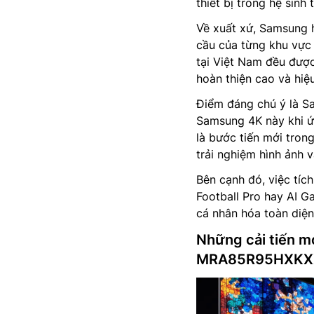
thiết bị trong hệ sinh 
Về xuất xứ, Samsung 
cầu của từng khu vực 
tại Việt Nam đều đượ
hoàn thiện cao và hiệ
Điểm đáng chú ý là Sa
Samsung 4K này khi 
là bước tiến mới trong
trải nghiệm hình ảnh 
Bên cạnh đó, việc tíc
Football Pro hay AI 
cá nhân hóa toàn diện
Những cải tiến m
MRA85R95HXKX