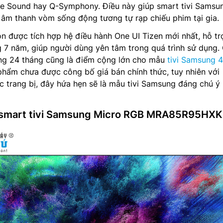
e Sound hay Q-Symphony. Điều này giúp smart tivi Samsu
âm thanh vòm sống động tương tự rạp chiếu phim tại gia.
n được tích hợp hệ điều hành One UI Tizen mới nhất, hỗ tr
g 7 năm, giúp người dùng yên tâm trong quá trình sử dụng.
ng 24 tháng cũng là điểm cộng lớn cho mẫu
tivi Samsung 
 phẩm chưa được công bố giá bán chính thức, tuy nhiên với
trang bị, đây hứa hẹn sẽ là mẫu tivi Samsung đáng chú ý 
ứ smart tivi Samsung Micro RGB MRA85R95HX