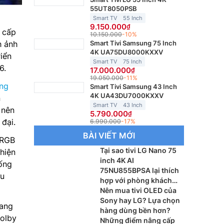
55UT8050PSB
Smart TV
55 Inch
9.150.000
 cấp
10.150.000
-10%
Smart Tivi Samsung 75 Inch
h ảnh
4K UA75DU8000KXXV
iển
Smart TV
75 Inch
6.
17.000.000
19.050.000
-11%
ung
Smart Tivi Samsung 43 Inch
4K UA43DU7000KXXV
n
Smart TV
43 Inch
 nên
5.790.000
đại.
6.990.000
-17%
BÀI VIẾT MỚI
 RGB
Tại sao tivi LG Nano 75
hiện
inch 4K AI
hống
75NU855BPSA lại thích
ưu
hợp với phòng khách
lớn?
Nên mua tivi OLED của
Sony hay LG? Lựa chọn
rang
hàng dùng bền hơn?
Dolby
Những điểm nâng cấp