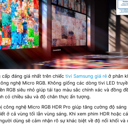
 cấp đáng giá nhất trên chiếc
tivi Samsung giá rẻ
ở phân k
công nghệ Micro RGB. Không giống các dòng tivi LED truyề
ền RGB siêu nhỏ giúp tái tạo màu sắc chính xác và đồng đ
h có chiều sâu và độ chân thực ấn tượng.
ị công nghệ Micro RGB HDR Pro giúp tăng cường độ sáng
 tiết ở cả vùng tối lẫn vùng sáng. Khi xem phim HDR hoặc cá
người dùng sẽ cảm nhận rõ sự khác biệt về độ nổi khối và 