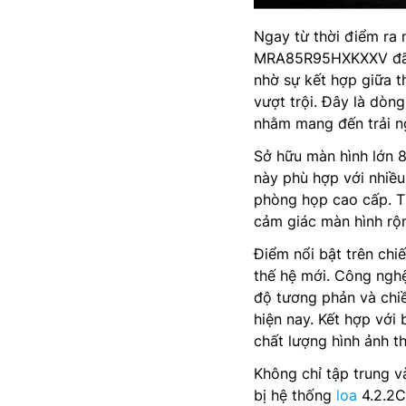
Ngay từ thời điểm ra
MRA85R95HXKXXV đã n
nhờ sự kết hợp giữa t
vượt trội. Đây là dòn
nhằm mang đến trải ng
Sở hữu màn hình lớn 8
này phù hợp với nhiều
phòng họp cao cấp. Th
cảm giác màn hình rộn
Điểm nổi bật trên chi
thế hệ mới. Công nghệ
độ tương phản và chiề
hiện nay. Kết hợp với 
chất lượng hình ảnh th
Không chỉ tập trung 
bị hệ thống
loa
4.2.2C