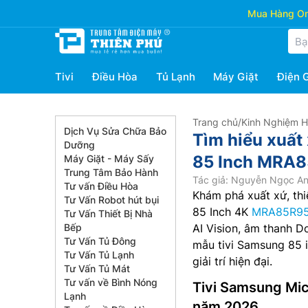
Mua Hàng Onl
Tivi
Điều Hòa
Tủ Lạnh
Máy Giặt
Điện 
Trang chủ
/
Kinh Nghiệm 
Dịch Vụ Sửa Chữa Bảo
Tìm hiểu xuất
Dưỡng
85 Inch MRA
Máy Giặt - Máy Sấy
Trung Tâm Bảo Hành
Tác giả: Nguyễn Ngọc A
Tư vấn Điều Hòa
Khám phá xuất xứ, thi
Tư Vấn Robot hút bụi
85 Inch 4K
MRA85R9
Tư Vấn Thiết Bị Nhà
Bếp
AI Vision, âm thanh 
Tư Vấn Tủ Đông
mẫu tivi Samsung 85 i
Tư Vấn Tủ Lạnh
giải trí hiện đại.
Tư Vấn Tủ Mát
Tư vấn về Bình Nóng
Tivi Samsung Mi
Lạnh
năm 2026