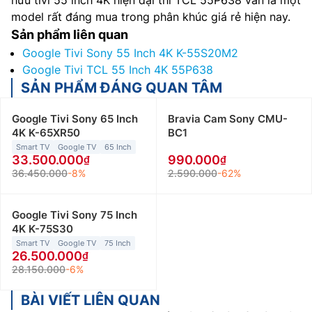
model rất đáng mua trong phân khúc giá rẻ hiện nay.
Sản phẩm liên quan
Google Tivi Sony 55 Inch 4K K-55S20M2
Google Tivi TCL 55 Inch 4K 55P638
SẢN PHẨM ĐÁNG QUAN TÂM
Google Tivi Sony 65 Inch
Bravia Cam Sony CMU-
4K K-65XR50
BC1
Smart TV
Google TV
65 Inch
33.500.000
990.000
36.450.000
-8%
2.590.000
-62%
Google Tivi Sony 75 Inch
4K K-75S30
Smart TV
Google TV
75 Inch
26.500.000
28.150.000
-6%
BÀI VIẾT LIÊN QUAN