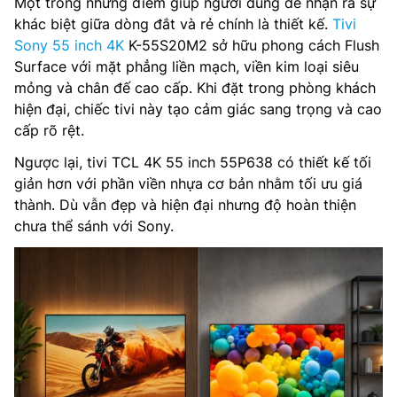
Một trong những điểm giúp người dùng dễ nhận ra sự
khác biệt giữa dòng đắt và rẻ chính là thiết kế.
Tivi
Sony 55 inch 4K
K-55S20M2 sở hữu phong cách Flush
Surface với mặt phẳng liền mạch, viền kim loại siêu
mỏng và chân đế cao cấp. Khi đặt trong phòng khách
hiện đại, chiếc tivi này tạo cảm giác sang trọng và cao
cấp rõ rệt.
Ngược lại, tivi TCL 4K 55 inch 55P638 có thiết kế tối
giản hơn với phần viền nhựa cơ bản nhằm tối ưu giá
thành. Dù vẫn đẹp và hiện đại nhưng độ hoàn thiện
chưa thể sánh với Sony.