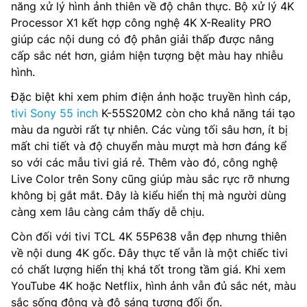
năng xử lý hình ảnh thiên về độ chân thực. Bộ xử lý 4K
Processor X1 kết hợp công nghệ 4K X-Reality PRO
giúp các nội dung có độ phân giải thấp được nâng
cấp sắc nét hơn, giảm hiện tượng bệt màu hay nhiễu
hình.
Đặc biệt khi xem phim điện ảnh hoặc truyền hình cáp,
tivi Sony 55 inch
K-55S20M2 còn cho khả năng tái tạo
màu da người rất tự nhiên. Các vùng tối sâu hơn, ít bị
mất chi tiết và độ chuyển màu mượt mà hơn đáng kể
so với các mẫu tivi giá rẻ. Thêm vào đó, công nghệ
Live Color trên Sony cũng giúp màu sắc rực rỡ nhưng
không bị gắt mắt. Đây là kiểu hiển thị mà người dùng
càng xem lâu càng cảm thấy dễ chịu.
Còn đối với tivi TCL 4K 55P638 vẫn đẹp nhưng thiên
về nội dung 4K gốc. Đây thực tế vẫn là một chiếc tivi
có chất lượng hiển thị khá tốt trong tầm giá. Khi xem
YouTube 4K hoặc Netflix, hình ảnh vẫn đủ sắc nét, màu
sắc sống động và độ sáng tương đối ổn.