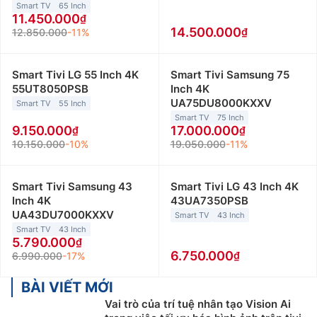
Smart TV
65 Inch
11.450.000
14.500.000
12.850.000
-11%
Smart Tivi LG 55 Inch 4K
Smart Tivi Samsung 75
55UT8050PSB
Inch 4K
UA75DU8000KXXV
Smart TV
55 Inch
Smart TV
75 Inch
9.150.000
17.000.000
10.150.000
-10%
19.050.000
-11%
Smart Tivi Samsung 43
Smart Tivi LG 43 Inch 4K
Inch 4K
43UA7350PSB
UA43DU7000KXXV
Smart TV
43 Inch
Smart TV
43 Inch
5.790.000
6.750.000
6.990.000
-17%
BÀI VIẾT MỚI
Vai trò của trí tuệ nhân tạo Vision Ai