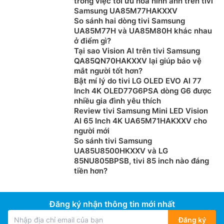
trong việc tối ưu hóa hình ảnh trên tivi
Samsung UA85M77HAKXXV
So sánh hai dòng tivi Samsung
UA85M77H và UA85M80H khác nhau
ở điểm gì?
Tại sao Vision AI trên tivi Samsung
QA85QN70HAKXXV lại giúp bảo vệ
mắt người tốt hơn?
Bật mí lý do tivi LG OLED EVO AI 77
Inch 4K OLED77G6PSA dòng G6 được
nhiều gia đình yêu thích
Review tivi Samsung Mini LED Vision
AI 65 Inch 4K UA65M71HAKXXV cho
người mới
So sánh tivi Samsung
UA85U8500HKXXV và LG
85NU805BPSB, tivi 85 inch nào đáng
tiền hơn?
Đăng ký nhận thông tin mới nhất
Đăng ký