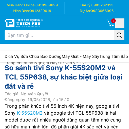
Mua Hàng Online:
0918969699
Đại Lý:
0983262323
Ninh Bình:
0912339019
Dự Án:
0983666996
0
Dịch Vụ Sửa Chữa Bảo Dưỡng
Máy Giặt - Máy Sấy
Trung Tâm Bảo
Trang chủ
/
Kinh Nghiệm Hay
/
Tư Vấn về Tivi
So sánh tivi Sony K-55S20M2 và
TCL 55P638, sự khác biệt giữa loại
đắt và rẻ
Tác giả: Nguyễn Quyết
Đăng ngày: 19/05/2026, lúc 15:10
Trong phân khúc tivi 55 inch 4K hiện nay, google tivi
Sony
K-55S20M2
và google tivi TCL 55P638 là hai
model được rất nhiều người dùng quan tâm nhờ cùng
sở hữu màn hình lớn, độ phân giải 4K sắc nét và nền