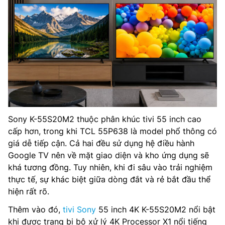
Sony K-55S20M2 thuộc phân khúc tivi 55 inch cao
cấp hơn, trong khi TCL 55P638 là model phổ thông có
giá dễ tiếp cận. Cả hai đều sử dụng hệ điều hành
Google TV nên về mặt giao diện và kho ứng dụng sẽ
khá tương đồng. Tuy nhiên, khi đi sâu vào trải nghiệm
thực tế, sự khác biệt giữa dòng đắt và rẻ bắt đầu thể
hiện rất rõ.
Thêm vào đó,
tivi Sony
55 inch 4K K-55S20M2 nổi bật
khi được trang bị bộ xử lý 4K Processor X1 nổi tiếng