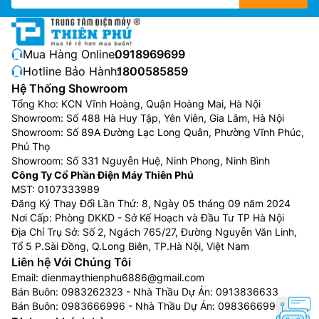
Mua Hàng Online:
0918969699
Hotline Bảo Hành:
1800585859
Hệ Thống Showroom
Tổng Kho: KCN Vĩnh Hoàng, Quận Hoàng Mai, Hà Nội
Showroom: Số 488 Hà Huy Tập, Yên Viên, Gia Lâm, Hà Nội
Showroom: Số 89A Đường Lạc Long Quân, Phường Vĩnh Phúc,
Phú Thọ
Showroom: Số 331 Nguyễn Huệ, Ninh Phong, Ninh Bình
Công Ty Cổ Phần Điện Máy Thiên Phú
MST: 0107333989
Đăng Ký Thay Đổi Lần Thứ: 8, Ngày 05 tháng 09 năm 2024
Nơi Cấp: Phòng DKKD - Sở Kế Hoạch và Đầu Tư TP Hà Nội
Địa Chỉ Trụ Sở: Số 2, Ngách 765/27, Đường Nguyễn Văn Linh,
Tổ 5 P.Sài Đồng, Q.Long Biên, TP.Hà Nội, Việt Nam
Liên hệ Với Chúng Tôi
Email:
dienmaythienphu6886@gmail.com
Bán Buôn:
0983262323
- Nhà Thầu Dự Án:
0913836633
Bán Buôn:
0983666996
- Nhà Thầu Dự Án:
0983666996