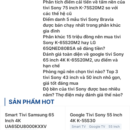
Phân tích điểm cải tiến về tấm nền của
tivi Sony 75 inch K-75S20M2 so với
các thế hệ cũ
Điểm danh 5 mẫu tivi Sony Bravia
được bán chạy nhất trong phân khúc
gia đình
Phân khúc 15 triệu đồng nên mua tivi
Sony K-65S20M2 hay LG
65QNED80BSA sẽ đáng tiền?
Đánh giá toàn diện về google tivi Sony
65 inch 4K K-65S20M2, ưu điểm và
hạn chế
Phòng ngủ nên chọn tivi nào? Top 3
tivi Sony 43 inch và 50 inch nhỏ gọn,
giá tốt đáng mua
Độ bền của tivi Sony được bao nhiêu
năm? Thợ điện máy đánh giá thế nào?
SẢN PHẨM HOT
Smart Tivi Samsung 65
Google Tivi Sony 55 Inch
Inch 4K
4K K-55S30
UA65DU8000KXXV
Smart TV
Google TV
55 Inch