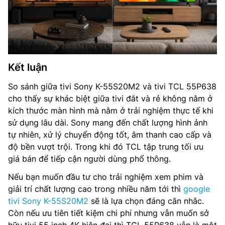
Kết luận
So sánh giữa tivi Sony K-55S20M2 và tivi TCL 55P638
cho thấy sự khác biệt giữa tivi đắt và rẻ không nằm ở
kích thước màn hình mà nằm ở trải nghiệm thực tế khi
sử dụng lâu dài. Sony mang đến chất lượng hình ảnh
tự nhiên, xử lý chuyển động tốt, âm thanh cao cấp và
độ bền vượt trội. Trong khi đó TCL tập trung tối ưu
giá bán để tiếp cận người dùng phổ thông.
Nếu bạn muốn đầu tư cho trải nghiệm xem phim và
giải trí chất lượng cao trong nhiều năm tới thì
google
tivi Sony K-55S20M2
sẽ là lựa chọn đáng cân nhắc.
Còn nếu ưu tiên tiết kiệm chi phí nhưng vẫn muốn sở
hữu tivi 55 inch 4K hiện đại thì TCL 55P638 vẫn là một