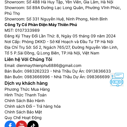
Showroom: Số 488 Hà Huy Tập, Yên Viên, Gia Lâm, Hà Nội
Showroom: Số 89A Đường Lạc Long Quân, Phường Vĩnh Phúc,
Phú Thọ
Showroom: Số 331 Nguyễn Huệ, Ninh Phong, Ninh Bình
Công Ty Cổ Phần Điện Máy Thiên Phú
MST: 0107333989
Đăng Ký Thay Đổi Lần Thứ: 8, Ngày 05 tháng 09 năm 2024
Nơi Cấp: Phòng DKKD - Sở Kế Hoạch và Đầu Tư TP Hà Nội
Địa Chỉ Trụ Sở: Số 2, Ngách 765/27, Đường Nguyễn Văn Linh,
Tổ 5 P.Sài Đồng, Q.Long Biên, TP.Hà Nội, Việt Nam
Liên hệ Với Chúng Tôi
Email:
dienmaythienphu6886@gmail.com
Bán Buôn:
0983262323
- Nhà Thầu Dự Án:
0913836633
Bán Buôn:
0983666996
- Nhà Thầu Dự Án:
0983666996
Dịch vụ khách hàng
Phương Thức Mua Hàng
Hình Thức Thanh Toán
Chính Sách Bảo Hành
Chính sách Đổi – Trả hàng hóa
Chính Sách Bảo Mật
Quy Chế Hoạt Động