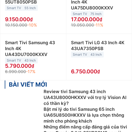
55UT8050PSB
Inch 4K
UA75DU8000KXXV
Smart TV
55 Inch
Smart TV
75 Inch
9.150.000
17.000.000
10.150.000
-10%
19.050.000
-11%
Smart Tivi Samsung 43
Smart Tivi LG 43 Inch 4K
Inch 4K
43UA7350PSB
UA43DU7000KXXV
Smart TV
43 Inch
Smart TV
43 Inch
5.790.000
6.750.000
6.990.000
-17%
BÀI VIẾT MỚI
Review tivi Samsung 43 inch
UA43U8000HKXXV với trợ lý Vision AI
có thần kỳ?
Bật mí lý do tivi Samsung 65 inch
UA65U8500HKXXV là lựa chọn thông
minh cho phòng khách
Những điểm nâng cấp đáng giá của tivi