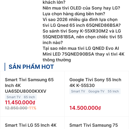
khách lớn?
Nên mua tivi OLED của Sony hay LG?
Lựa chọn hàng dùng bền hơn?
Vì sao 2026 nhiều gia đình lựa chọn
tivi LG Qned 65 inch 65QNED86BSA?
So sánh tivi Sony K-55XR30M2 và LG
55QNED81BSA, nên chọn chiếc tivi 55
inch nào?
Tại sao nên mua tivi LG QNED Evo AI
Mini LED 75QNED90BSA thay vì tivi 4K
thông thường
SẢN PHẨM HOT
Smart Tivi Samsung 65
Google Tivi Sony 55 Inch
Inch 4K
4K K-55S30
UA65DU8000KXXV
Smart TV
Google TV
55 Inch
Smart TV
65 Inch
11.450.000
14.500.000
12.850.000
-11%
Smart Tivi LG 55 Inch 4K
Smart Tivi Samsung 75