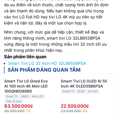
đa ưu điểm về kích thước, chất lượng hình ảnh ổn định
và âm thanh đủ dùng. Nếu bạn không quá chú trọng
vào tivi LG Full HD hay tivi LG 4K mà ưu tiên sự tiết
kiệm và tiện lợi, đây là một lựa chọn hợp lý.
Nhìn chung, với mức giá dễ tiếp cận, thiết kế đẹp và
tính năng thông minh, smart tivi LG 32LB655BPSA
xứng đáng là một trong những mẫu tivi 32 inch tối ưu
nhất trong phân khúc hiện nay.
Sản phẩm liên quan
Smart Tivi LG 32 Inch HD 32LB655BPSA
SẢN PHẨM ĐÁNG QUAN TÂM
Smart Tivi LG Qned Evo
Smart Tivi LG OLED AI 55
AI 100 Inch 4K Mini LED
Inch 4K OLED55B6PSA
100QNED86BS
Smart TV
OLED
55 Inch
Smart TV
QNED
Mini LED
Trên 75 Inch
83.500.000
22.500.000
90.000.000
-7%
23.500.000
-4%