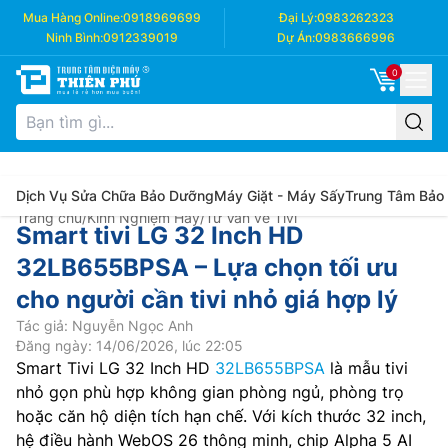
Mua Hàng Online:
0918969699
Đại Lý:
0983262323
Ninh Bình:
0912339019
Dự Án:
0983666996
0
Dịch Vụ Sửa Chữa Bảo Dưỡng
Máy Giặt - Máy Sấy
Trung Tâm Bảo
Trang chủ
/
Kinh Nghiệm Hay
/
Tư Vấn về Tivi
Smart tivi LG 32 Inch HD
32LB655BPSA – Lựa chọn tối ưu
cho người cần tivi nhỏ giá hợp lý
Tác giả: Nguyễn Ngọc Anh
Đăng ngày: 14/06/2026, lúc 22:05
Smart Tivi LG 32 Inch HD
32LB655BPSA
là mẫu tivi
nhỏ gọn phù hợp không gian phòng ngủ, phòng trọ
hoặc căn hộ diện tích hạn chế. Với kích thước 32 inch,
hệ điều hành WebOS 26 thông minh, chip Alpha 5 AI