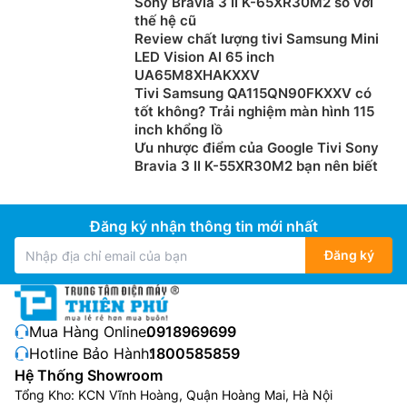
Sony Bravia 3 II K-65XR30M2 so với
thế hệ cũ
Review chất lượng tivi Samsung Mini
LED Vision AI 65 inch
UA65M8XHAKXXV
Tivi Samsung QA115QN90FKXXV có
tốt không? Trải nghiệm màn hình 115
inch khổng lồ
Ưu nhược điểm của Google Tivi Sony
Bravia 3 II K-55XR30M2 bạn nên biết
Đăng ký nhận thông tin mới nhất
Đăng ký
Mua Hàng Online:
0918969699
Hotline Bảo Hành:
1800585859
Hệ Thống Showroom
Tổng Kho: KCN Vĩnh Hoàng, Quận Hoàng Mai, Hà Nội