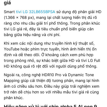
giá
Smart
tivi LG 32LB655BPSA
sử dụng độ phân giải HD
(1.366 x 768 px), mang lại chất lượng hiển thị đủ rõ
ràng cho nhu cầu giải trí phổ thông. Trong phân khúc
tivi LG giá rẻ, đây là tiêu chuẩn phổ biến giúp cân
bằng giữa hiệu năng và chi phí.
Khi xem các nội dung như truyền hình kỹ thuật số,
YouTube hoặc phim trực tuyến, hình ảnh hiển thị ổn
định và dễ theo dõi. Ở khoảng cách xem phù hợp
trong phòng nhỏ, sự khác biệt giữa HD và tivi LG Full
HD không quá rõ rệt đối với người dùng phổ thông.
Ngoài ra, công nghệ HDR10 Pro và Dynamic Tone
Mapping giúp cải thiện độ tương phản, mang lại hình
ảnh có chiều sâu hơn. Điều này giúp trải nghiệm xem
trở nên dễ chịu hơn so với nhiều mẫu tivi giá rẻ cùng
phân khúc.
Hiệu năng xử lý với chip alpha 5 AI gen 9