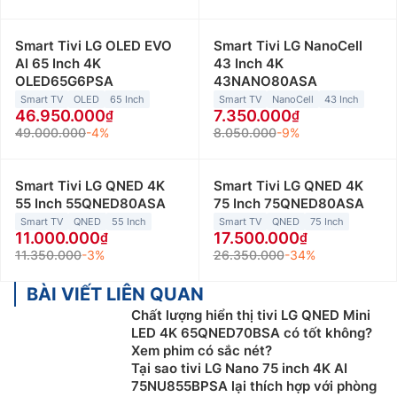
Smart Tivi LG OLED EVO
Smart Tivi LG NanoCell
AI 65 Inch 4K
43 Inch 4K
OLED65G6PSA
43NANO80ASA
Smart TV
OLED
65 Inch
Smart TV
NanoCell
43 Inch
46.950.000
7.350.000
49.000.000
-4%
8.050.000
-9%
Smart Tivi LG QNED 4K
Smart Tivi LG QNED 4K
55 Inch 55QNED80ASA
75 Inch 75QNED80ASA
Smart TV
QNED
55 Inch
Smart TV
QNED
75 Inch
11.000.000
17.500.000
11.350.000
-3%
26.350.000
-34%
BÀI VIẾT LIÊN QUAN
Chất lượng hiển thị tivi LG QNED Mini
LED 4K 65QNED70BSA có tốt không?
Xem phim có sắc nét?
Tại sao tivi LG Nano 75 inch 4K AI
75NU855BPSA lại thích hợp với phòng