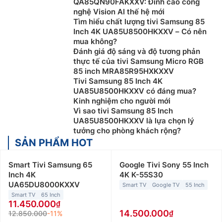
QA85QN90FAKXXV: Đỉnh cao công
nghệ Vision AI thế hệ mới
Tìm hiểu chất lượng tivi Samsung 85
Inch 4K UA85U8500HKXXV – Có nên
mua không?
Đánh giá độ sáng và độ tương phản
thực tế của tivi Samsung Micro RGB
85 inch MRA85R95HXKXXV
Tivi Samsung 85 Inch 4K
UA85U8500HKXXV có đáng mua?
Kinh nghiệm cho người mới
Vì sao tivi Samsung 85 Inch
UA85U8500HKXXV là lựa chọn lý
tưởng cho phòng khách rộng?
SẢN PHẨM HOT
Smart Tivi Samsung 65
Google Tivi Sony 55 Inch
Inch 4K
4K K-55S30
UA65DU8000KXXV
Smart TV
Google TV
55 Inch
Smart TV
65 Inch
11.450.000
14.500.000
12.850.000
-11%