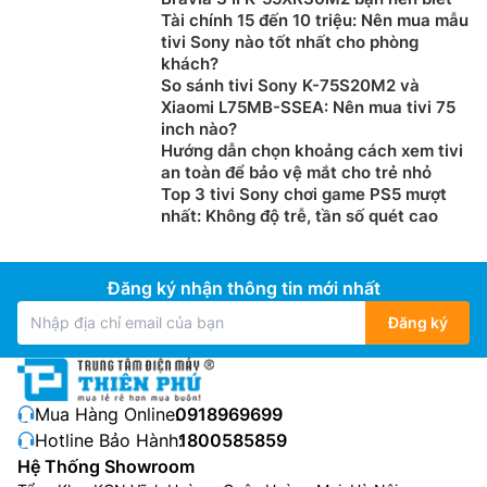
Tài chính 15 đến 10 triệu: Nên mua mẫu
tivi Sony nào tốt nhất cho phòng
khách?
So sánh tivi Sony K-75S20M2 và
Xiaomi L75MB-SSEA: Nên mua tivi 75
inch nào?
Hướng dẫn chọn khoảng cách xem tivi
an toàn để bảo vệ mắt cho trẻ nhỏ
Top 3 tivi Sony chơi game PS5 mượt
nhất: Không độ trễ, tần số quét cao
Đăng ký nhận thông tin mới nhất
Đăng ký
Mua Hàng Online:
0918969699
Hotline Bảo Hành:
1800585859
Hệ Thống Showroom