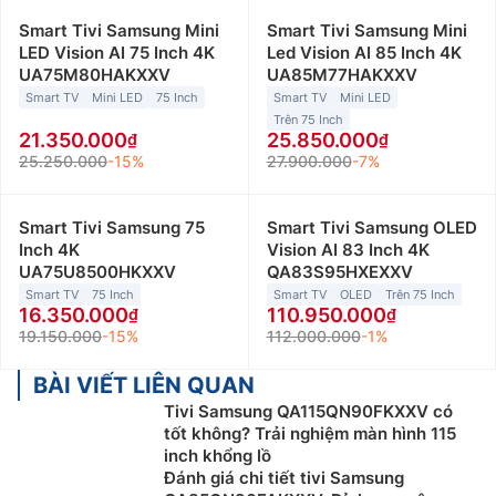
Smart Tivi Samsung Mini
Smart Tivi Samsung Mini
LED Vision AI 75 Inch 4K
Led Vision AI 85 Inch 4K
UA75M80HAKXXV
UA85M77HAKXXV
Smart TV
Mini LED
75 Inch
Smart TV
Mini LED
Trên 75 Inch
21.350.000
25.850.000
25.250.000
-15%
27.900.000
-7%
Smart Tivi Samsung 75
Smart Tivi Samsung OLED
Inch 4K
Vision AI 83 Inch 4K
UA75U8500HKXXV
QA83S95HXEXXV
Smart TV
75 Inch
Smart TV
OLED
Trên 75 Inch
16.350.000
110.950.000
19.150.000
-15%
112.000.000
-1%
BÀI VIẾT LIÊN QUAN
Tivi Samsung QA115QN90FKXXV có
tốt không? Trải nghiệm màn hình 115
inch khổng lồ
Đánh giá chi tiết tivi Samsung