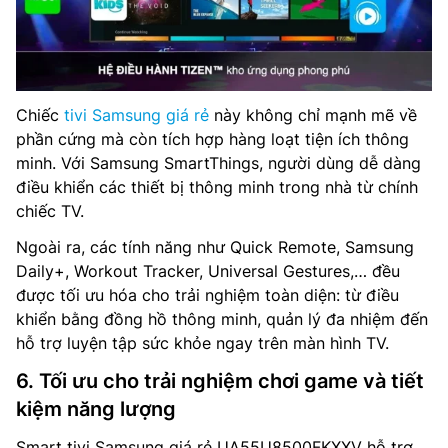
Chiếc
tivi Samsung giá rẻ
này không chỉ mạnh mẽ về
phần cứng mà còn tích hợp hàng loạt tiện ích thông
minh. Với Samsung SmartThings, người dùng dễ dàng
điều khiển các thiết bị thông minh trong nhà từ chính
chiếc TV.
Ngoài ra, các tính năng như Quick Remote, Samsung
Daily+, Workout Tracker, Universal Gestures,… đều
được tối ưu hóa cho trải nghiệm toàn diện: từ điều
khiển bằng đồng hồ thông minh, quản lý đa nhiệm đến
hỗ trợ luyện tập sức khỏe ngay trên màn hình TV.
6. Tối ưu cho trải nghiệm chơi game và tiết
kiệm năng lượng
Smart tivi Samsung giá rẻ UA55U8500FKXXV hỗ trợ