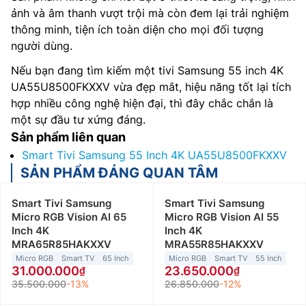
ảnh và âm thanh vượt trội mà còn đem lại trải nghiệm
thông minh, tiện ích toàn diện cho mọi đối tượng
người dùng.
Nếu bạn đang tìm kiếm một tivi Samsung 55 inch 4K
UA55U8500FKXXV vừa đẹp mắt, hiệu năng tốt lại tích
hợp nhiều công nghệ hiện đại, thì đây chắc chắn là
một sự đầu tư xứng đáng.
Sản phẩm liên quan
Smart Tivi Samsung 55 Inch 4K UA55U8500FKXXV
SẢN PHẨM ĐÁNG QUAN TÂM
Smart Tivi Samsung
Smart Tivi Samsung
Micro RGB Vision AI 65
Micro RGB Vision AI 55
Inch 4K
Inch 4K
MRA65R85HAKXXV
MRA55R85HAKXXV
Micro RGB
Smart TV
65 Inch
Micro RGB
Smart TV
55 Inch
31.000.000
23.650.000
35.500.000
-13%
26.850.000
-12%