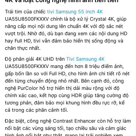
4K và loạt công nghệ hình ảnh tiên tiến
Trái tim của chiếc
tivi Samsung 55 inch 4K
UA55U8500FKXXV chính là bộ xử lý Crystal 4K, giúp
nâng cấp mọi nội dung lên chuẩn 4K với độ sắc nét
vượt trội. Nhờ đó, dù bạn đang xem các nội dung HD
hay Full HD, tivi vẫn đảm bảo hiển thị sống động và
chân thực nhất.
Độ phân giải 4K UHD trên
Tivi Samsung 4K
UA55U8500FKXXV mang đến hơn 8 triệu điểm ảnh,
gấp bốn lần so với Full HD, cho hình ảnh chi tiết rõ nét
đến từng chuyển động nhỏ nhất. Bên cạnh đó, công
nghệ PurColor hỗ trợ hiển thị dải màu rộng với độ
chính xác cao, kết hợp cùng HDR giúp tăng cường độ
tương phản, đảm bảo mọi khung hình đều rực rỡ, kể
cả trong các phân cảnh tối.
Đặc biệt, công nghệ Contrast Enhancer còn hỗ trợ làm
nổi bật các vùng sáng tối, tạo chiều sâu và cảm giác
hình ảnh nổi bật như thật, mang lại trải nghiệm xem