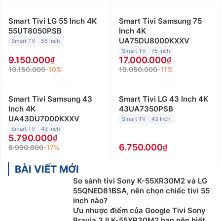
Smart Tivi LG 55 Inch 4K
Smart Tivi Samsung 75
55UT8050PSB
Inch 4K
UA75DU8000KXXV
Smart TV
55 Inch
Smart TV
75 Inch
9.150.000
17.000.000
10.150.000
-10%
19.050.000
-11%
Smart Tivi Samsung 43
Smart Tivi LG 43 Inch 4K
Inch 4K
43UA7350PSB
UA43DU7000KXXV
Smart TV
43 Inch
Smart TV
43 Inch
5.790.000
6.750.000
6.990.000
-17%
BÀI VIẾT MỚI
So sánh tivi Sony K-55XR30M2 và LG
55QNED81BSA, nên chọn chiếc tivi 55
inch nào?
Ưu nhược điểm của Google Tivi Sony
Bravia 3 II K-55XR30M2 bạn nên biết