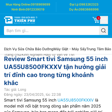
Mua Hàng Online:
0918969699
Đại Lý:
0983262323
Ninh Bình:
0912339019
Dự Án:
0983666996
0
Dịch Vụ Sửa Chữa Bảo Dưỡng
Máy Giặt - Máy Sấy
Trung Tâm Bảo
Trang chủ
/
Kinh Nghiệm Hay
/
Tư Vấn về Tivi
Review Smart tivi Samsung 55 inch
UA55U8500FKXXV tận hưởng giải
trí đỉnh cao trong từng khoảnh
khắc
Tác giả: Long
Đăng ngày: 23/04/2025, lúc 22:38
Smart tivi Samsung 55 inch
UA55U8500FKXXV
là
model mới nổi bật trong dòng sản phẩm năm 2025