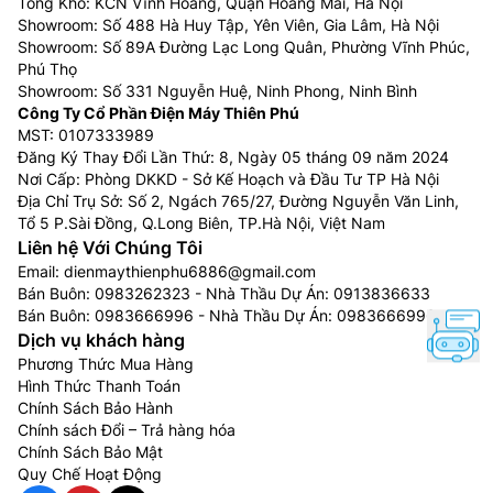
Tổng Kho: KCN Vĩnh Hoàng, Quận Hoàng Mai, Hà Nội
Showroom: Số 488 Hà Huy Tập, Yên Viên, Gia Lâm, Hà Nội
Showroom: Số 89A Đường Lạc Long Quân, Phường Vĩnh Phúc,
Phú Thọ
Showroom: Số 331 Nguyễn Huệ, Ninh Phong, Ninh Bình
Công Ty Cổ Phần Điện Máy Thiên Phú
MST: 0107333989
Đăng Ký Thay Đổi Lần Thứ: 8, Ngày 05 tháng 09 năm 2024
Nơi Cấp: Phòng DKKD - Sở Kế Hoạch và Đầu Tư TP Hà Nội
Địa Chỉ Trụ Sở: Số 2, Ngách 765/27, Đường Nguyễn Văn Linh,
Tổ 5 P.Sài Đồng, Q.Long Biên, TP.Hà Nội, Việt Nam
Liên hệ Với Chúng Tôi
Email:
dienmaythienphu6886@gmail.com
Bán Buôn:
0983262323
- Nhà Thầu Dự Án:
0913836633
Bán Buôn:
0983666996
- Nhà Thầu Dự Án:
0983666996
Dịch vụ khách hàng
Phương Thức Mua Hàng
Hình Thức Thanh Toán
Chính Sách Bảo Hành
Chính sách Đổi – Trả hàng hóa
Chính Sách Bảo Mật
Quy Chế Hoạt Động