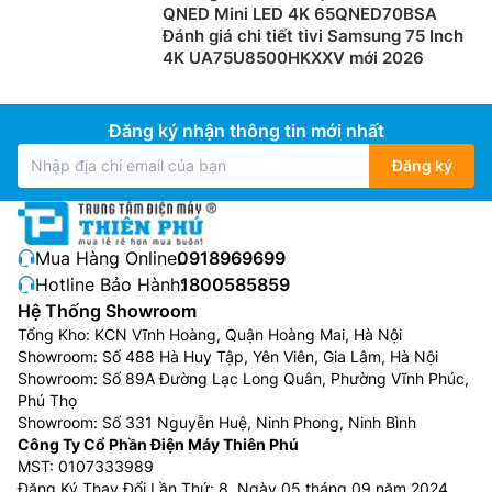
QNED Mini LED 4K 65QNED70BSA
Đánh giá chi tiết tivi Samsung 75 Inch
4K UA75U8500HKXXV mới 2026
Đăng ký nhận thông tin mới nhất
Đăng ký
Mua Hàng Online:
0918969699
Hotline Bảo Hành:
1800585859
Hệ Thống Showroom
Tổng Kho: KCN Vĩnh Hoàng, Quận Hoàng Mai, Hà Nội
Showroom: Số 488 Hà Huy Tập, Yên Viên, Gia Lâm, Hà Nội
Showroom: Số 89A Đường Lạc Long Quân, Phường Vĩnh Phúc,
Phú Thọ
Showroom: Số 331 Nguyễn Huệ, Ninh Phong, Ninh Bình
Công Ty Cổ Phần Điện Máy Thiên Phú
MST: 0107333989
Đăng Ký Thay Đổi Lần Thứ: 8, Ngày 05 tháng 09 năm 2024