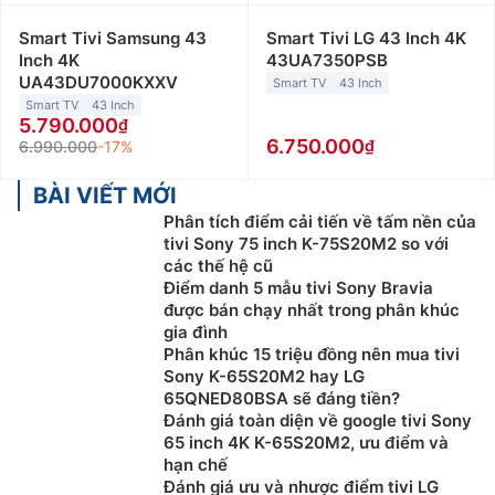
Smart Tivi Samsung 43
Smart Tivi LG 43 Inch 4K
Inch 4K
43UA7350PSB
UA43DU7000KXXV
Smart TV
43 Inch
Smart TV
43 Inch
5.790.000
6.750.000
6.990.000
-17%
BÀI VIẾT MỚI
Phân tích điểm cải tiến về tấm nền của
tivi Sony 75 inch K-75S20M2 so với
các thế hệ cũ
Điểm danh 5 mẫu tivi Sony Bravia
được bán chạy nhất trong phân khúc
gia đình
Phân khúc 15 triệu đồng nên mua tivi
Sony K-65S20M2 hay LG
65QNED80BSA sẽ đáng tiền?
Đánh giá toàn diện về google tivi Sony
65 inch 4K K-65S20M2, ưu điểm và
hạn chế
Đánh giá ưu và nhược điểm tivi LG