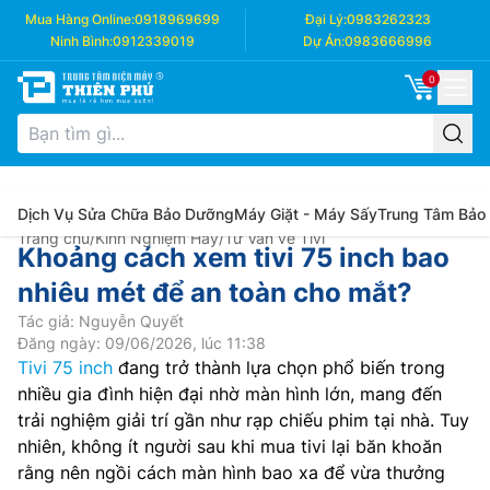
Mua Hàng Online:
0918969699
Đại Lý:
0983262323
Ninh Bình:
0912339019
Dự Án:
0983666996
0
Dịch Vụ Sửa Chữa Bảo Dưỡng
Máy Giặt - Máy Sấy
Trung Tâm Bảo
Trang chủ
/
Kinh Nghiệm Hay
/
Tư Vấn về Tivi
Khoảng cách xem tivi 75 inch bao
nhiêu mét để an toàn cho mắt?
Tác giả: Nguyễn Quyết
Đăng ngày: 09/06/2026, lúc 11:38
Tivi 75 inch
đang trở thành lựa chọn phổ biến trong
nhiều gia đình hiện đại nhờ màn hình lớn, mang đến
trải nghiệm giải trí gần như rạp chiếu phim tại nhà. Tuy
nhiên, không ít người sau khi mua tivi lại băn khoăn
rằng nên ngồi cách màn hình bao xa để vừa thưởng