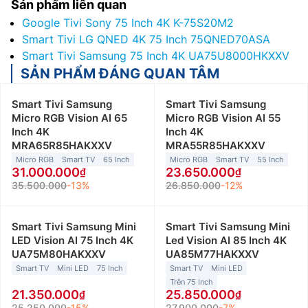
Sản phẩm liên quan
Google Tivi Sony 75 Inch 4K K-75S20M2
Smart Tivi LG QNED 4K 75 Inch 75QNED70ASA
Smart Tivi Samsung 75 Inch 4K UA75U8000HKXXV
SẢN PHẨM ĐÁNG QUAN TÂM
Smart Tivi Samsung
Smart Tivi Samsung
Micro RGB Vision AI 65
Micro RGB Vision AI 55
Inch 4K
Inch 4K
MRA65R85HAKXXV
MRA55R85HAKXXV
Micro RGB
Smart TV
65 Inch
Micro RGB
Smart TV
55 Inch
31.000.000
23.650.000
35.500.000
-13%
26.850.000
-12%
Smart Tivi Samsung Mini
Smart Tivi Samsung Mini
LED Vision AI 75 Inch 4K
Led Vision AI 85 Inch 4K
UA75M80HAKXXV
UA85M77HAKXXV
Smart TV
Mini LED
75 Inch
Smart TV
Mini LED
Trên 75 Inch
21.350.000
25.850.000
25.250.000
-15%
27.900.000
-7%