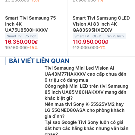
Smart Tivi Samsung 75
Smart Tivi Samsung OLED
Inch 4K
Vision AI 83 Inch 4K
UA75U8500HKXXV
QA83S95HXEXXV
Smart TV
75 Inch
Smart TV
OLED
Trên 75 Inch
16.350.000
110.950.000
19.150.000
-15%
112.000.000
-1%
BÀI VIẾT LIÊN QUAN
Tivi Samsung Mini Led Vision AI
UA43M77HAKXXV cao cấp chưa đến
9 triệu có đáng mua
Công nghệ Mini LED trên tivi Samsung
85 inch UA85M80HAKXXV mang đến
khác biệt gì?
Nên mua tivi Sony K-55S25VM2 hay
LG 55QNED80ASA cho phòng khách
gia đình?
Tại sao Google Tivi Sony luôn có giá
đắt hơn các hãng khác nhưng vẫn bán
chạy?